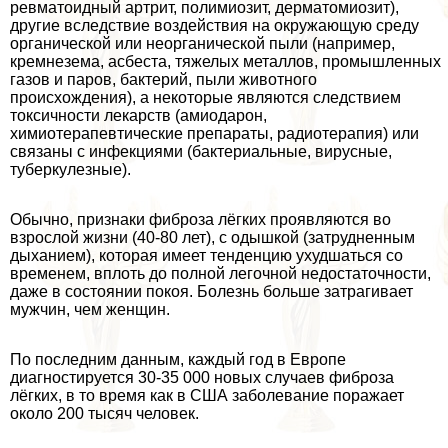
ревматоидный артрит, полимиозит, дерматомиозит),
другие вследствие воздействия на окружающую среду
органической или неорганической пыли (например,
кремнезема, асбеста, тяжелых металлов, промышленных
газов и паров, бактерий, пыли животного
происхождения), а некоторые являются следствием
токсичности лекарств (амиодарон,
химиотерапевтические препараты, радиотерапия) или
связаны с инфекциями (бактериальные, вирусные,
туберкулезные).
Обычно, признаки фиброза лёгких проявляются во
взрослой жизни (40-80 лет), с одышкой (затрудненным
дыханием), которая имеет тенденцию ухудшаться со
временем, вплоть до полной легочной недостаточности,
даже в состоянии покоя. Болезнь больше затрагивает
мужчин, чем женщин.
По последним данным, каждый год в Европе
диагностируется 30-35 000 новых случаев фиброза
лёгких, в то время как в США заболевание поражает
около 200 тысяч человек.