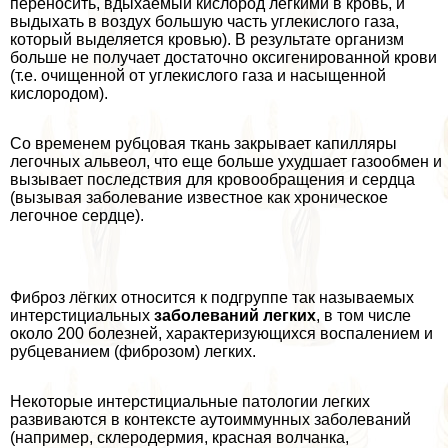
переносить, вдыхаемый кислород легкими в кровь, и
выдыхать в воздух большую часть углекислого газа,
который выделяется кровью). В результате организм
больше не получает достаточно оксигенированной крови
(т.е. очищенной от углекислого газа и насыщенной
кислородом).
Со временем рубцовая ткань закрывает капилляры
легочных альвеол, что еще больше ухудшает газообмен и
вызывает последствия для кровообращения и сердца
(вызывая заболевание известное как хроническое
легочное сердце).
Фиброз лёгких относится к подгруппе так называемых
интерстициальных
заболеваний легких
, в том числе
около 200 болезней, хаpaктеризующихся воспалением и
рубцеванием (фиброзом) легких.
Некоторые интерстициальные патологии легких
развиваются в контексте аутоиммунных заболеваний
(например, склеродермия, красная волчанка,