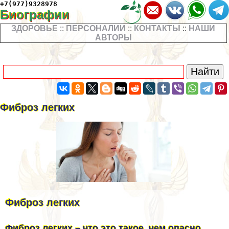
+7(977)9328978
Биографии
ЗДОРОВЬЕ
::
ПЕРСОНАЛИИ
::
КОНТАКТЫ
::
НАШИ
АВТОРЫ
Фиброз легких
Фиброз легких
Фиброз легких – что это такое, чем опасно