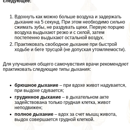
следующее:
Вдохнуть как можно больше воздуха и задержать
дыхание на 5 секунд. При этом необходимо сильно
сжимать зубы, не раздувать щеки. Первую порцию
воздуха выдыхают резко и с силой, затем
постепенно выдыхают остальной воздух.
Пpaктиковать свободное дыхание при быстрой
ходьбе и беге трусцой (не допуская утомляемости).
Для улучшения общего самочувствия врачи рекомендуют
пpaктиковать следующие типы дыхания:
брюшное дыхание
– при вдохе живот надувается,
при выдохе сдувается;
гpyдинное дыхание
– в дыхательном акте
задействована только грудная клетка, живот
неподвижен;
полное дыхание
– вдох за счет мышц живота,
выдох совершается грудной клеткой.