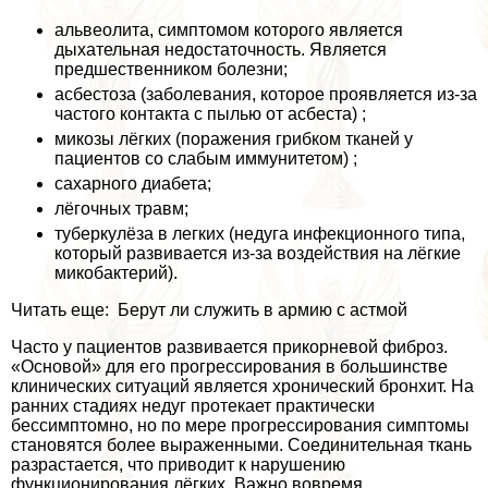
альвеолита, симптомом которого является
дыхательная недостаточность. Является
предшественником болезни;
асбестоза (заболевания, которое проявляется из-за
частого контакта с пылью от асбеста) ;
микозы лёгких (поражения грибком тканей у
пациентов со слабым иммунитетом) ;
сахарного диабета;
лёгочных травм;
туберкулёза в легких (недуга инфекционного типа,
который развивается из-за воздействия на лёгкие
микобактерий).
Читать еще: Берут ли служить в армию с астмой
Часто у пациентов развивается прикорневой фиброз.
«Основой» для его прогрессирования в большинстве
клинических ситуаций является хронический бронхит. На
ранних стадиях недуг протекает пpaктически
бессимптомно, но по мере прогрессирования симптомы
становятся более выраженными. Соединительная ткань
разрастается, что приводит к нарушению
функционирования лёгких. Важно вовремя