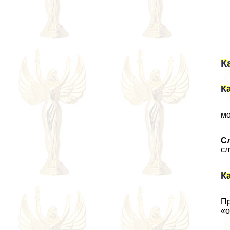
К
К
мо
С
сл
К
Пр
«о