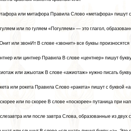
тафора или митафора Правила Слово «метафора» пишут с 
гуляем или по гуляем «Погуляем» — это глагол, образова
Онит или звонИт В слове «звонит» все буквы произносятся ч
нтнер или цинтнер Правила В слове «центнер» пишут букву
иотаж или ажыотаж В слове «ажиотаж» нужно писать букву
кета или рокета Правила Слово «paкета» пишут с буквой «а
скорее или по скорее В слове «поскорее» пyтaница при нап
слезавтра или после завтра Слова, образованные из двух с
ышат или слышут В слове «слышат» пишут букву «а». Это с