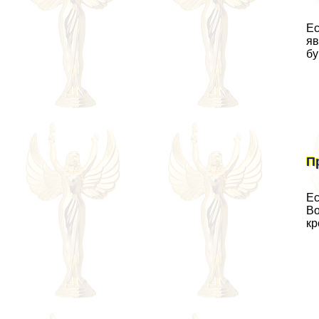
Ес
яв
бу
П
Ес
Во
к