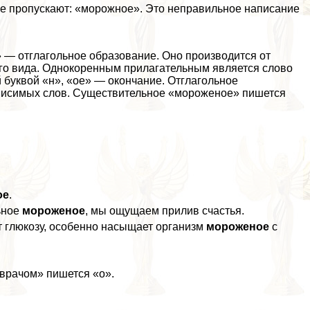
 ее пропускают: «морожное». Это неправильное написание
 — отглагольное образование. Оно производится от
ого вида. Однокоренным прилагательным является слово
 буквой «н», «ое» — окончание. Отглагольное
ависимых слов. Существительное «мороженое» пишется
ое
.
ьное
мороженое
, мы ощущаем прилив счастья.
т глюкозу, особенно насыщает организм
мороженое
с
врачом» пишется «о».