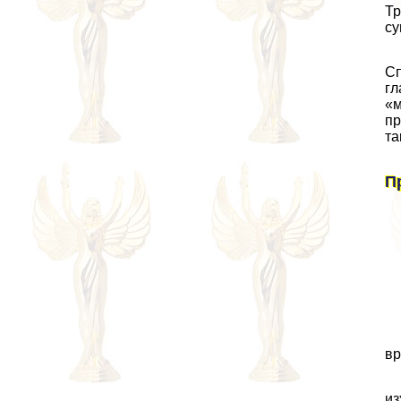
Тр
су
Сп
гл
«м
пр
та
П
вр
из