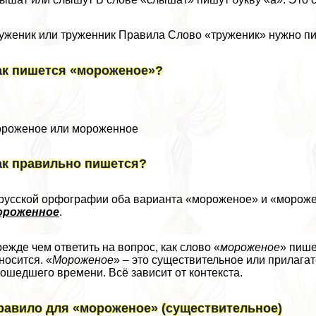
уженик или труженник Правила Слово «труженик» нужно пи
ак пишется «мороженое»?
роженое или мороженное
ак правильно пишется?
русской орфографии оба варианта «мороженое» и «морож
ороженное
.
ежде чем ответить на вопрос, как слово «
мороженое
» пише
носится. «
Мороженое
» – это существительное или прилагат
ошедшего времени. Всё зависит от контекста.
равило для «мороженое» (существительное)