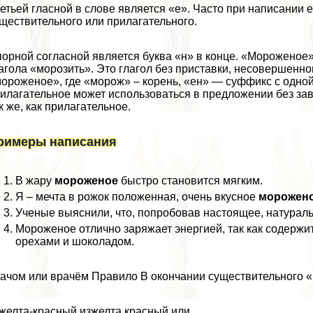
етьей гласной в слове является «е». Часто при написании
ществительного или прилагательного.
opной согласной является буква «н» в конце. «Мороженое»
агола «морозить». Это глагол без приставки, несовершенн
ороженое», где «морож» – корень, «ен» — суффикс с одной
илагательное может использоваться в предложении без з
к же, как прилагательное.
римеры написания
В жару
мороженое
быстро становится мягким.
Я – мечта в рожок положенная, очень вкусное
морожен
Ученые выяснили, что, попробовав настоящее, натурал
Мороженое отлично заряжает энергией, так как содержи
орехами и шоколадом.
ачом или врачём Правило В окончании существительного «
желта-красный изжелта красный или.