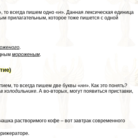
», то всегда пишем одно «
н
». Данная лексическая единица
ым прилагательным, которое тоже пишется с одной
оженого
.
адным
мороженым
.
тие)
тием, то всегда пишем две буквы «
нн
». Как это понять?
в холодильнике
. А во-вторых, могут появиться приставки,
чашка растворимого кофе – вот завтpaк современного
рижераторе.