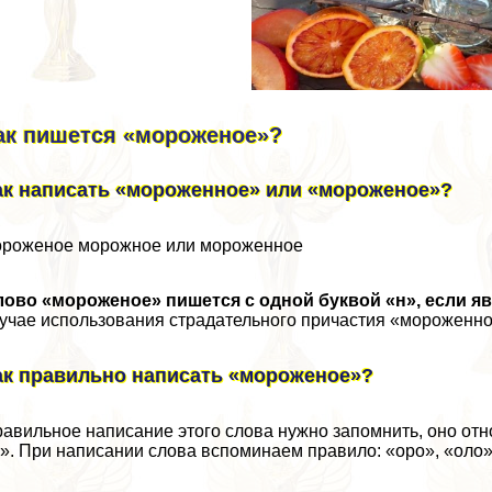
ак пишется «мороженое»?
ак написать «мороженное» или «мороженое»?
роженое морожное или мороженное
лово «мороженое» пишется с одной буквой «н», если 
учае использования страдательного причастия «мороженно
ак правильно написать «мороженое»?
авильное написание этого слова нужно запомнить, оно отн
». При написании слова вспоминаем правило: «оро», «оло»