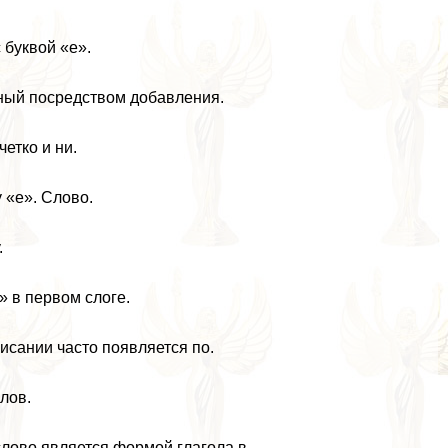
буквой «е».
нный посредством добавления.
етко и ни.
 «е». Слово.
.
» в первом слоге.
исании часто появляется по.
лов.
лово является формой глагола в.