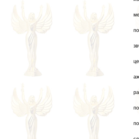
ме
по
зв
це
аж
pa
по
по
сл