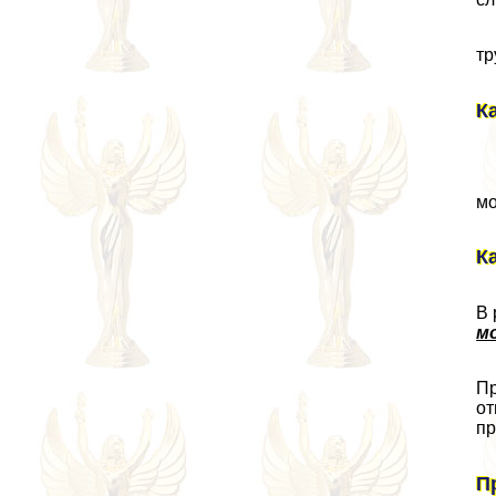
тр
К
мо
К
В 
м
Пр
от
пр
П