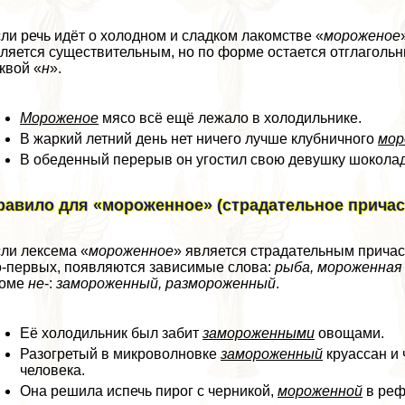
ли речь идёт о холодном и сладком лакомстве «
мороженое
ляется существительным, но по форме остается отглагольн
квой «
н
».
Мороженое
мясо всё ещё лежало в холодильнике.
В жаркий летний день нет ничего лучше клубничного
мор
В обеденный перерыв он угостил свою дeвyшку шокол
равило для «мороженное» (страдательное причас
ли лексема «
мороженное
» является страдательным причас
-первых, появляются зависимые слова:
рыба, мороженная 
роме
не
-:
замороженный, размороженный
.
Её холодильник был забит
замороженными
овощами.
Разогретый в микроволновке
замороженный
круассан и 
человека.
Она решила испечь пирог с черникой,
мороженной
в реф