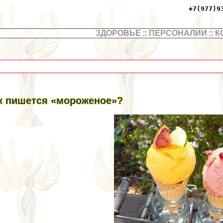
+7(977)9
ЗДОРОВЬЕ
::
ПЕРСОНАЛИИ
::
К
к пишется «мороженое»?