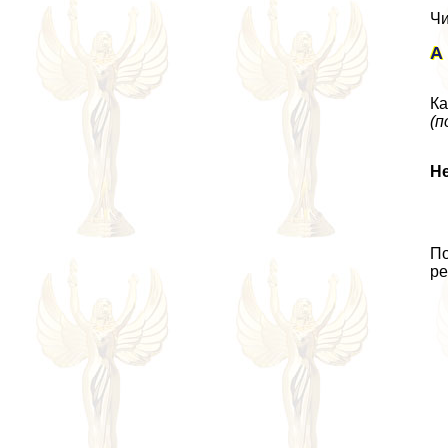
Чи
А
Ка
(п
Не
По
ре