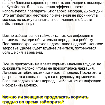
начале болезни хорошо применять ингаляции с помощью
небулайзера. Для повышения эффективности
используются препараты Биопарокс, Изофра, Диоксидин.
Это антибиотики местного применения не проникнут в
молоко, но окажут значительное влияние в области
гайморовых пазух.
Важно избавиться от гайморита, так как инфекция в
организме матери обязательно передастся ребёнку.
Постоянное хроническое недомогание подорвёт женское
здоровье. Далее будет труднее лечиться, потребуется
больше сил и времени.
Лучше прекратить на время кормить малыша гpyдью, но
сцеживать молоко, чтобы не прекратилась лактация.
Лечение антибиотиками занимает 2 недели. После этого
разрешается снова вернуться к грудному кормлению.
Главная задача в этот период – избавиться от инфекции
и сохранить молоко.
Можно ли женщине продолжать кормить
гpyдью во время гайморита?