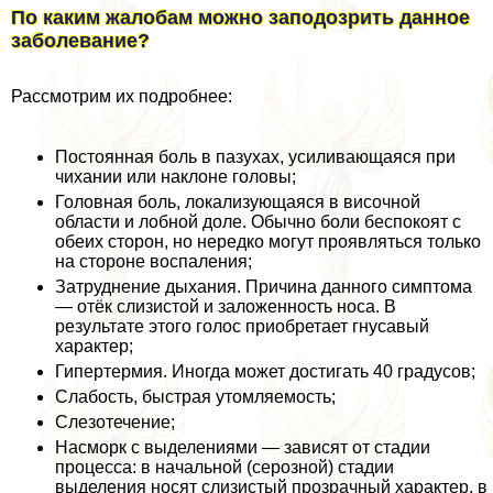
По каким жалобам можно заподозрить данное
заболевание?
Рассмотрим их подробнее:
Постоянная боль в пазухах, усиливающаяся при
чихании или наклоне головы;
Головная боль, локализующаяся в височной
области и лобной доле. Обычно боли беспокоят с
обеих сторон, но нередко могут проявляться только
на стороне воспаления;
Затруднение дыхания. Причина данного симптома
— отёк слизистой и заложенность носа. В
результате этого голос приобретает гнусавый
хаpaктер;
Гипертермия. Иногда может достигать 40 градусов;
Слабость, быстрая утомляемость;
Слезотечение;
Насморк с выделениями — зависят от стадии
процесса: в начальной (серозной) стадии
выделения носят слизистый прозрачный хаpaктер, в