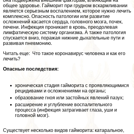
она подвержена внешним факторам, влияющим на
общее здоровье. Гайморит при грудном вскармливании
является серьезным воспалением, которое нужно лечить
комплексно. Опасность патологии или развитие
осложнений касается сердца, головного мозга, почек,
печени. Инфекция проникает в кровь, преодолевая
лимфатическую систему организма. А также патология
спускается вниз, поражая нижние дыхательные пути и
развивая пневмонию.
Читать еще: Что такое коронавирус человека и как его
лечить?
Опасные последствия:
хроническая стадия гайморита с проявляющимися
рецидивами и осложнениями на органы;
образование гноя или застойных явлений пазух;
расширение и углубление воспалительного
процесса (инфекция затрагивает глаза, уши и
головной мозг).
Существует несколько видов гайморита: катаральное,