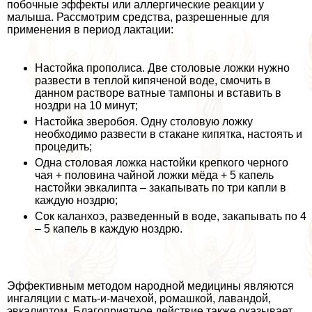
побочные эффекты или аллергические реакции у
малыша. Рассмотрим средства, разрешенные для
применения в период лактации:
Настойка прополиса. Две столовые ложки нужно
развести в теплой кипяченой воде, смочить в
данном растворе ватные тампоны и вставить в
ноздри на 10 минут;
Настойка зверобоя. Одну столовую ложку
необходимо развести в стакане кипятка, настоять и
процедить;
Одна столовая ложка настойки крепкого черного
чая + половина чайной ложки мёда + 5 капель
настойки эвкалипта – закапывать по три капли в
каждую ноздрю;
Сок каланхоэ, разведенный в воде, закапывать по 4
– 5 капель в каждую ноздрю.
Эффективным методом народной медицины являются
ингаляции с мать-и-мачехой, ромашкой, лавандой,
эвкалиптом. Благоприятное действие также оказывает