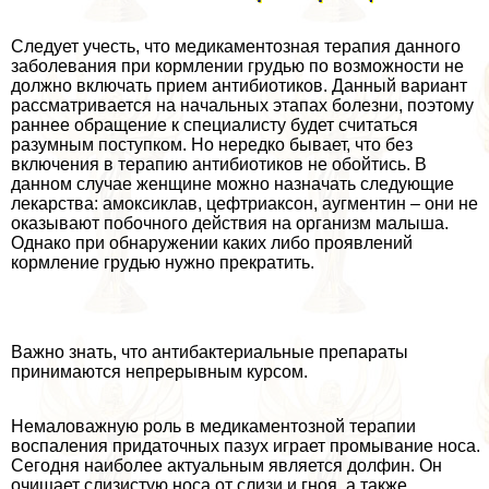
Следует учесть, что медикаментозная терапия данного
заболевания при кормлении гpyдью по возможности не
должно включать прием антибиотиков. Данный вариант
рассматривается на начальных этапах болезни, поэтому
раннее обращение к специалисту будет считаться
разумным поступком. Но нередко бывает, что без
включения в терапию антибиотиков не обойтись. В
данном случае женщине можно назначать следующие
лекарства: амоксиклав, цефтриаксон, аугментин – они не
оказывают побочного действия на организм малыша.
Однако при обнаружении каких либо проявлений
кормление гpyдью нужно прекратить.
Важно знать, что антибактериальные препараты
принимаются непрерывным курсом.
Немаловажную роль в медикаментозной терапии
воспаления придаточных пазух играет промывание носа.
Сегодня наиболее актуальным является долфин. Он
очищает слизистую носа от слизи и гноя, а также