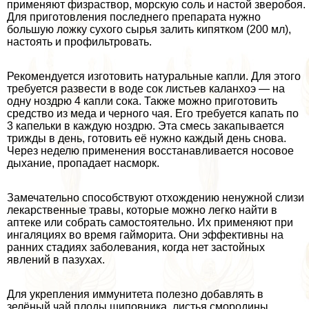
применяют физраствор, морскую соль и настой зверобоя.
Для приготовления последнего препарата нужно
большую ложку сухого сырья залить кипятком (200 мл),
настоять и профильтровать.
Рекомендуется изготовить натуральные капли. Для этого
требуется развести в воде сок листьев каланхоэ — на
одну ноздрю 4 капли сока. Также можно приготовить
средство из меда и черного чая. Его требуется капать по
3 капельки в каждую ноздрю. Эта смесь закапывается
трижды в день, готовить её нужно каждый день снова.
Через неделю применения восстанавливается носовое
дыхание, пропадает насморк.
Замечательно способствуют отхождению ненужной слизи
лекарственные травы, которые можно легко найти в
аптеке или собрать самостоятельно. Их применяют при
ингаляциях во время гайморита. Они эффективны на
ранних стадиях заболевания, когда нет застойных
явлений в пазухах.
Для укрепления иммунитета полезно добавлять в
зелёный чай плоды шиповника, листья смородины,