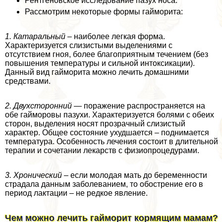
Рентгеновское исследование пазух носа.
Рассмотрим некоторые формы гайморита:
1. Катаральный
– наиболее легкая форма.
Хаpaктеризуется слизистыми выделениями с
отсутствием гноя, более благоприятным течением (без
повышения температуры и сильной интоксикации).
Данный вид гайморита можно лечить домашними
средствами.
2. Двухсторонний
— поражение распространяется на
обе гайморовы пазухи. Хаpaктеризуется болями с обеих
сторон, выделения носят прозрачный слизистый
хаpaктер. Общее состояние ухудшается – поднимается
температура. Особенность лечения состоит в длительной
терапии и сочетании лекарств с физиопроцедypaми.
3. Хронический
– если молодая мать до беременности
страдала данным заболеванием, то обострение его в
период лактации – не редкое явление.
Чем можно лечить гайморит кормящим мамам?