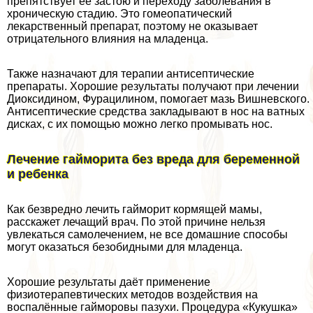
препятствует её застою и переходу заболевания в
хроническую стадию. Это гомеопатический
лекарственный препарат, поэтому не оказывает
отрицательного влияния на младенца.
Также назначают для терапии антисептические
препараты. Хорошие результаты получают при лечении
Диоксидином, Фурацилином, помогает мазь Вишневского.
Антисептические средства закладывают в нос на ватных
дисках, с их помощью можно легко промывать нос.
Лечение гайморита без вреда для беременной
и ребенка
Как безвредно лечить гайморит кормящей мамы,
расскажет лечащий врач. По этой причине нельзя
увлекаться самолечением, не все домашние способы
могут оказаться безобидными для младенца.
Хорошие результаты даёт применение
физиотерапевтических методов воздействия на
воспалённые гайморовы пазухи. Процедypa «Кукушка»