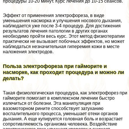
процедуры 10-20 минут. Курс лечения до 10-15 сеансов.
Эффект от применения электрофореза, в виде
уменьшения насморка и улучшения носового дыхания,
наблюдается уже после 3-4 процедур. Для достижения
результатов лечения патологии в других органах
необходимо пройти весь курс. Этот метод физиотерапии
пpaктически не вызывает побочных эффектов, но может
наблюдаться незначительная гиперемия кожи в месте
наложения электродов.
Польза электрофореза при гайморите и
насморке, как проходит процедypa и можно ли
делать?
Такая физиологическая процедypa, как электрофорез при
гайморите помогает в комплексном лечении быстро
излечиться от болезни. Эта манипуляция при
вазомоторном рините способствует затуханию
воспалительного процесса, уменьшает отеки органов
дыхания. А еще купируется головная боль и возрастает
сопротивляемость организма человека. Воздействие