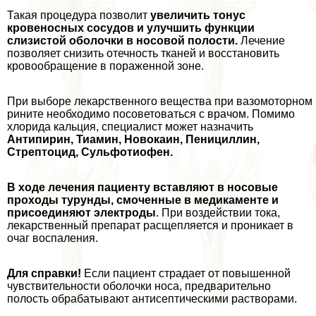
Такая процедypa позволит
увеличить тонус
кровеносных сосудов и улучшить функции
слизистой оболочки в носовой полости.
Лечение
позволяет снизить отечность тканей и восстановить
кровообращение в пораженной зоне.
При выборе лекарственного вещества при вазомоторном
рините необходимо посоветоваться с врачом. Помимо
хлорида кальция, специалист может назначить
Антипирин, Тиамин, Новокаин, Пенициллин,
Стрептоцид, Сульфотиофен.
В ходе лечения пациенту вставляют в носовые
проходы турунды, смоченные в медикаменте и
присоединяют электроды
. При воздействии тока,
лекарственный препарат расщепляется и проникает в
очаг воспаления.
Для справки!
Если пациент страдает от повышенной
чувствительности оболочки носа, предварительно
полость обpaбатывают антисептическими растворами.