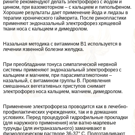
рините рекомендуют делать электрофорез с йодом и
цинком, при вазомоторном – с кальцием и пипольфеном.
Хорошие результаты дает применение йода и лидазы в
терапии хронического гайморита. После ринопластики
применяют эндоназальный электрофорез хрящевой
ткани носа с кальцием и димедролом.
Назальная методика с витамином В1 используется в
лечении язвенной болезни желудка.
При преобладании тонуса симпатической нервной
системы применяют эндоназальный электрофорез с
кальцием и магнием, при парасимпатикотонии –
назальный, с витамином группы В. Проявления
смешанных вегетативных приступов снимает
электрофорез носа кальцием, магнием, димедролом.
Применение электрофореза проводится как в лечебно-
профилактических учреждениях, так и в домашних
условиях. Перед процедурой гидрофильные прокладки
(для наружного применения) или ватно-марлевые
турунды (для интраназального) замачивают в
физиологическом растворе 36-37° C. Подготавливают