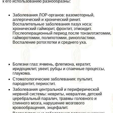
к его использованию разнообразны:
Заболевания ЛОР-органов: вазомоторный,
аллергический и хронический ринит.
Воспалительные заболевания пазух носа:
хронический гайморит, фронтит, этмоидит.
Послеоперационный период после тонзиллэктомии,
гайморотомии, полипотомии, ринопластики.
Воспаление ротоглотки и среднего уха.
Болезни глаз: ячмень, флегмона, кератит,
иридоциклит, увеит, рубцы и спаечные процессы,
глаукома.
Стоматологические заболевания: пульпит,
пародонтит, периостит.
Заболевания центральной и периферической
нервной системы: невриты, невралгии, детский
церебральный паралич, травмы головного и
спинного мозга, нарушение мозгового
кровообращения, энцефалит.