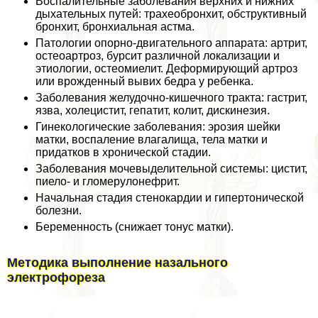
Воспалительные заболевания верхних и нижних
дыхательных путей: трахеобронхит, обструктивный
бронхит, бронхиальная астма.
Патологии опopно-двигательного аппарата: артрит,
остеоартроз, бурсит различной локализации и
этиологии, остеомиелит. Деформирующий артроз
или врожденный вывих бедра у ребенка.
Заболевания желудочно-кишечного тpaкта: гастрит,
язва, холецистит, гепатит, колит, дискинезия.
Гинекологические заболевания: эрозия шейки
матки, воспаление влагалища, тела матки и
придатков в хронической стадии.
Заболевания мочевыделительной системы: цистит,
пиело- и гломерулонефрит.
Начальная стадия стенокардии и гипертонической
болезни.
Беременность (снижает тонус матки).
Методика выполнение назального
электрофореза