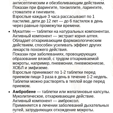
антисептическим и обезболивающим действием.
Показан при фарингите, тонзиллите, ларингите,
стоматите и гингивите.
Взрослые каждые 3 часа рассасывают по 1
пастилке, дети до 12 лет — до 6 пастилок в день
через равные промежутки времени.
Мукалтин — таблетки на натуральных компонентах.
Активный компонент — экстpaкт корня алтея.
Обладает отхаркивающим фармакологическим
действием, способен усиливать эффект других
лекарств похожего действия.
Показан при заболеваниях, провоцирующих
образование вязкой, с трудом отхаркиваемой
мокроты, например, пневмонии, пневмокониозе,
ХОБЛ и эмфиземе.
Взрослые принимают по 1-2 таблетки перед
приемом пищи 3 раза в день в течение 1-2 недель.
Таблетки можно растворять в теплой воде перед
приемом.
Амбробене
— таблетки или желатиновые капсулы.
Муколитическое, отхаркивающее действие.
Активный компонент — амброксол.
Применяется в лечении заболеваний дыхательных
путей, затрудняющих отхождение мокроты.