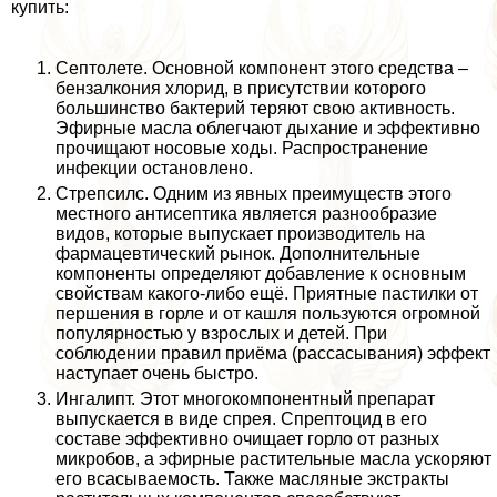
купить:
Септолете. Основной компонент этого средства –
бензалкония хлорид, в присутствии которого
большинство бактерий теряют свою активность.
Эфирные масла облегчают дыхание и эффективно
прочищают носовые ходы. Распространение
инфекции остановлено.
Стрепсилс. Одним из явных преимуществ этого
местного антисептика является разнообразие
видов, которые выпускает производитель на
фармацевтический рынок. Дополнительные
компоненты определяют добавление к основным
свойствам какого-либо ещё. Приятные пастилки от
першения в горле и от кашля пользуются огромной
популярностью у взрослых и детей. При
соблюдении правил приёма (рассасывания) эффект
наступает очень быстро.
Ингалипт. Этот многокомпонентный препарат
выпускается в виде спрея. Спрептоцид в его
составе эффективно очищает горло от разных
микробов, а эфирные растительные масла ускоряют
его всасываемость. Также масляные экстpaкты