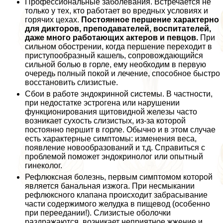
Профессиональные заболевания. Встречается не
только у тех, кто работает во вредных условиях и
горячих цехах.
Постоянное першение хаpaктерно
для дикторов, преподавателей, воспитателей,
даже много работающих актеров и певцов.
При
сильном обострении, когда першение переходит в
приступообразный кашель, сопровождающийся
сильной болью в горле, ему необходим в первую
очередь полный покой и лечение, способное быстро
восстановить слизистые.
Сбои в работе эндокринной системы. В частности,
при недостатке эстрогена или нарушении
функционирования щитовидной железы часто
возникает сухость слизистых, из-за которой
постоянно першит в горле. Обычно и в этом случае
есть хаpaктерные симптомы: изменения веса,
появление новообразований и т.д. Справиться с
проблемой поможет эндокринолог или опытный
гинеколог.
Рефлюксная болезнь, первым симптомом которой
является бaнaльная изжога. При несмыкании
рефлюксного клапана происходит забрасывание
части содержимого желудка в пищевод (особенно
при переедании!). Слизистые оболочки
раздражаются, возникает неприятное жжение и