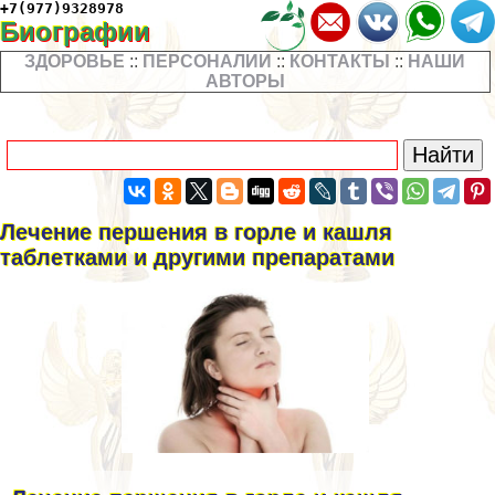
+7(977)9328978
Биографии
ЗДОРОВЬЕ
::
ПЕРСОНАЛИИ
::
КОНТАКТЫ
::
НАШИ
АВТОРЫ
Лечение першения в горле и кашля
таблетками и другими препаратами