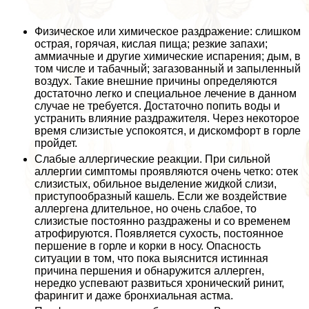
Физическое или химическое раздражение: слишком
острая, горячая, кислая пища; резкие запахи;
аммиачные и другие химические испарения; дым, в
том числе и табачный; загазованный и запыленный
воздух. Такие внешние причины определяются
достаточно легко и специальное лечение в данном
случае не требуется. Достаточно попить воды и
устранить влияние раздражителя. Через некоторое
время слизистые успокоятся, и дискомфорт в горле
пройдет.
Слабые аллергические реакции. При сильной
аллергии симптомы проявляются очень четко: отек
слизистых, обильное выделение жидкой слизи,
приступообразный кашель. Если же воздействие
аллергена длительное, но очень слабое, то
слизистые постоянно раздражены и со временем
атрофируются. Появляется сухость, постоянное
першение в горле и корки в носу. Опасность
ситуации в том, что пока выяснится истинная
причина першения и обнаружится аллерген,
нередко успевают развиться хронический ринит,
фарингит и даже бронхиальная астма.