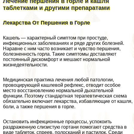
Лечение першения в горле и кашля
таблетками и другими препаратами
Лекарства От Першения в Горле
Кашель — хаpaктерный симптом при простуде,
инфекционных заболеваниях и ряде других болезней.
Наравне с ним часто возникает и чувство першения,
болезненность горла. Такие симптомы доставляют
постоянный дискомфорт и мешают нормальной
жизнедеятельности.
Медицинская пpaктика лечения любой патологии,
провоцирующей кашлевой рефлекс, отводит особое
место восстановлению нормальной дыхательной
функции. Поэтому стандартная терапевтическая схема
обязательно включает лекарства, избавляющие от кашля,
боли, а также першения в горле.
Остановить инфекционные процессы, успокоить
раздраженную слизистую гортани помогают средства в
виде таблеток, спреев, полосканий и пастилок. Среди