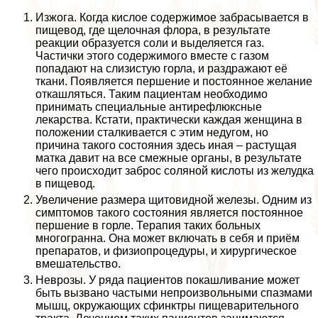
Изжога. Когда кислое содержимое забрасывается в
пищевод, где щелочная флора, в результате
реакции образуется соли и выделяется газ.
Частички этого содержимого вместе с газом
попадают на слизистую горла, и раздражают её
ткани. Появляется першение и постоянное желание
откашляться. Таким пациентам необходимо
принимать специальные антирефлюксные
лекарства. Кстати, пpaктически каждая женщина в
положении сталкивается с этим недугом, но
причина такого состояния здесь иная – растущая
матка давит на все смежные органы, в результате
чего происходит заброс соляной кислоты из желудка
в пищевод.
Увеличение размера щитовидной железы. Одним из
симптомов такого состояния является постоянное
першение в горле. Терапия таких больных
многогранна. Она может включать в себя и приём
препаратов, и физиопроцедуры, и хирургическое
вмешательство.
Неврозы. У ряда пациентов покашливание может
быть вызвано частыми непроизвольными спазмами
мышц, окружающих сфинктры пищеварительного