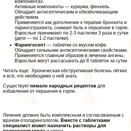
компонентах.
Активные компоненты — куркума, фенхель.
Обладает антисептическим и обезболивающим
действием.
Применяется как дополнение к терапии бронхита и
ларинготрахеита, снимает боль и першение в горле.
Взрослые принимают по 2-3 пастилки 3 раза в сутки
(дети — по 1-2 пастилки).
Фарингосепт
— таблетки со вкусом кофе.
Обладает сильными антисептическими свойствами.
Применяется главным образом в лечении ангины.
Взрослые могут рассасывать до 8 таблеток за сутки
Читать еще: Хроническая обструктивная болезнь лёгких
и всё, что необходимо о ней знать
Существует
немало народных рецептов
для
избавления от першения в горле.
Лечение должно быть комплексным и согласованным с
врачом-отоларингологом.
Вместе с таблетками
специалист может назначить растворы для
полоскания горла
и спреи.