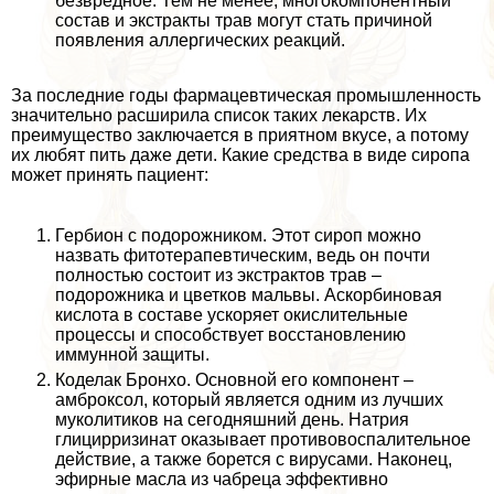
безвредное. Тем не менее, многокомпонентный
состав и экстpaкты трав могут стать причиной
появления аллергических реакций.
За последние годы фармацевтическая промышленность
значительно расширила список таких лекарств. Их
преимущество заключается в приятном вкусе, а потому
их любят пить даже дети. Какие средства в виде сиропа
может принять пациент:
Гербион с подорожником. Этот сироп можно
назвать фитотерапевтическим, ведь он почти
полностью состоит из экстpaктов трав –
подорожника и цветков мальвы. Аскорбиновая
кислота в составе ускоряет окислительные
процессы и способствует восстановлению
иммунной защиты.
Коделак Бронхо. Основной его компонент –
амброксол, который является одним из лучших
муколитиков на сегодняшний день. Натрия
глицирризинат оказывает противовоспалительное
действие, а также борется с вирусами. Наконец,
эфирные масла из чабреца эффективно