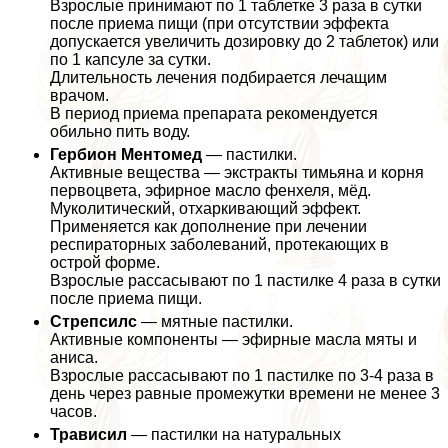
Взрослые принимают по 1 таблетке 3 раза в сутки
после приема пищи (при отсутствии эффекта
допускается увеличить дозировку до 2 таблеток) или
по 1 капсуле за сутки.
Длительность лечения подбирается лечащим
врачом.
В период приема препарата рекомендуется
обильно пить воду.
Гербион Ментомед
— пастилки.
Активные вещества — экстpaкты тимьяна и корня
первоцвета, эфирное масло фенхеля, мёд.
Муколитический, отхаркивающий эффект.
Применяется как дополнение при лечении
респираторных заболеваний, протекающих в
острой форме.
Взрослые рассасывают по 1 пастилке 4 раза в сутки
после приема пищи.
Стрепсилс
— мятные пастилки.
Активные компоненты — эфирные масла мяты и
аниса.
Взрослые рассасывают по 1 пастилке по 3-4 раза в
день через равные промежутки времени не менее 3
часов.
Трависил
— пастилки на натуральных