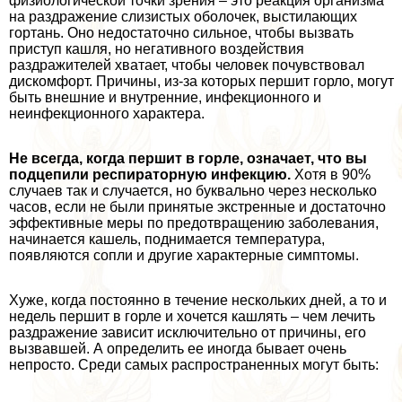
физиологической точки зрения – это реакция организма
на раздражение слизистых оболочек, выстилающих
гортань. Оно недостаточно сильное, чтобы вызвать
приступ кашля, но негативного воздействия
раздражителей хватает, чтобы человек почувствовал
дискомфорт. Причины, из-за которых першит горло, могут
быть внешние и внутренние, инфекционного и
неинфекционного хаpaктера.
Не всегда, когда першит в горле, означает, что вы
подцепили респираторную инфекцию.
Хотя в 90%
случаев так и случается, но буквально через несколько
часов, если не были принятые экстренные и достаточно
эффективные меры по предотвращению заболевания,
начинается кашель, поднимается температура,
появляются сопли и другие хаpaктерные симптомы.
Хуже, когда постоянно в течение нескольких дней, а то и
недель першит в горле и хочется кашлять – чем лечить
раздражение зависит исключительно от причины, его
вызвавшей. А определить ее иногда бывает очень
непросто. Среди самых распространенных могут быть: