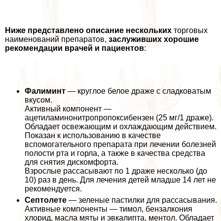
Ниже представлено описание нескольких
торговых
наименований препаратов,
заслуживших хорошие
рекомендации врачей и пациентов
:
Фалиминт
— круглое белое драже с сладковатым
вкусом.
Активный компонент —
ацетиламинонитропропоксибензен (25 мг/1 драже).
Обладает освежающим и охлаждающим действием.
Показан к использованию в качестве
вспомогательного препарата при лечении болезней
полости рта и горла, а также в качества средства
для снятия дискомфорта.
Взрослые рассасывают по 1 драже несколько (до
10) раз в день. Для лечения детей младше 14 лет не
рекомендуется.
Септолете
— зеленые пастилки для рассасывания.
Активные компоненты — тимол, бензалкония
хлорид, масла мяты и эвкалипта, ментол. Обладает