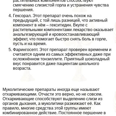
растительных компонентов способствуют
смягчению слизистой горла и устранения чувства
першения.
Гексорал. Этот препарат очень похож на
предыдущий, с той лишь разницей, что активный
компонент в нём – гекситидин. Вкупе с
растительными компонентами лекарство оказывает
aнaльгезирующий и кровоостанавливающий
эффект, что помогает быстро снять боль в горле,
пусть и на время.
Фарингосепт. Этот препарат проверен временем и
считается одним из самых эффективных даже при
осложнённом тонзиллите. Приятный шоколадный
вкус понравится даже пациентам школьного
возраста.
Муколитические препараты иногда еще называют
отхаркивающими. Отчасти это верно, но не совсем.
Отхаркивающие способствуют выделению слизи из
органов дыхания, а муколитики разжижают её. Как
правило, многие средства этой группы имеют
комбинированное действие. Постоянное першение в