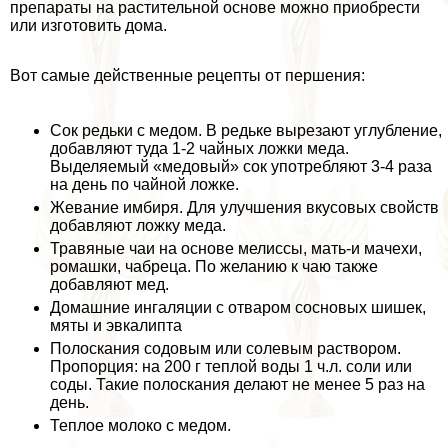
препараты на растительной основе можно приобрести
или изготовить дома.
Вот самые действенные рецепты от першения:
Сок редьки с медом. В редьке вырезают углубление,
добавляют туда 1-2 чайных ложки меда.
Выделяемый «медовый» сок употрeбляют 3-4 раза
на день по чайной ложке.
Жевание имбиря. Для улучшения вкусовых свойств
добавляют ложку меда.
Травяные чаи на основе мелиссы, мать-и мачехи,
ромашки, чабреца. По желанию к чаю также
добавляют мед.
Домашние ингаляции с отваром сосновых шишек,
мяты и эвкалипта
Полоскания содовым или солевым раствором.
Пропорция: на 200 г теплой воды 1 ч.л. соли или
соды. Такие полоскания делают не менее 5 раз на
день.
Теплое молоко с медом.