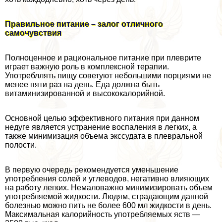
Правильное питание – залог отличного
самочувствия
Полноценное и рациональное питание при плеврите
играет важную роль в комплексной терапии.
Употрeбллять пищу советуют небольшими порциями не
менее пяти раз на день. Еда должна быть
витаминизированной и высококалорийной.
Основной целью эффективного питания при данном
недуге является устранение воспаления в легких, а
также минимизация объема экссудата в плевральной
полости.
В первую очередь рекомендуется уменьшение
употрeбления солей и углеводов, негативно влияющих
на работу легких. Немаловажно минимизировать объем
употрeбляемой жидкости. Людям, страдающим данной
болезнью можно пить не более 600 мл жидкости в день.
Максимальная калорийность употрeбляемых яств —