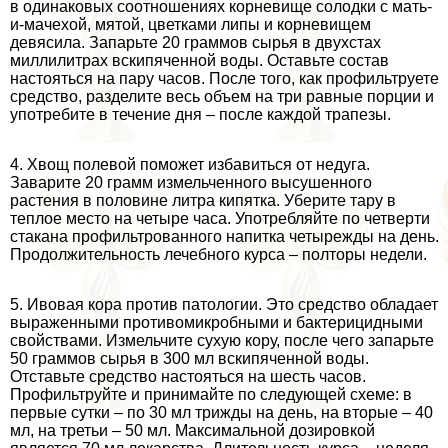
в одинаковых соотношениях корневище солодки с мать-
и-мачехой, мятой, цветками липы и корневищем
девясила. Запарьте 20 граммов сырья в двухстах
миллилитрах вскипяченной воды. Оставьте состав
настояться на пару часов. После того, как профильтруете
средство, разделите весь объем на три равные порции и
употребите в течение дня – после каждой трапезы.
4. Хвощ полевой поможет избавиться от недуга.
Заварите 20 грамм измельченного высушенного
растения в половине литра кипятка. Уберите тару в
теплое место на четыре часа. Употрeбляйте по четверти
стакана профильтрованного напитка четырежды на день.
Продолжительность лечебного курса – полторы недели.
5. Ивовая кора против патологии. Это средство обладает
выраженными противомикробными и бактерицидными
свойствами. Измельчите сухую кору, после чего запарьте
50 граммов сырья в 300 мл вскипяченной воды.
Отставьте средство настояться на шесть часов.
Профильтруйте и принимайте по следующей схеме: в
первые сутки – по 30 мл трижды на день, на вторые – 40
мл, на третьи – 50 мл. Максимальной дозировкой