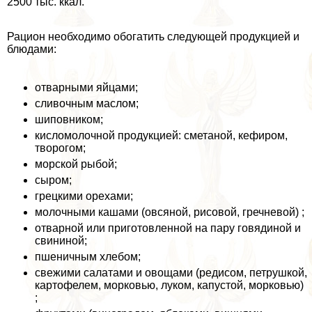
2500 тыс. ккал.
Рацион необходимо обогатить следующей продукцией и
блюдами:
отварными яйцами;
сливочным маслом;
шиповником;
кисломолочной продукцией: сметаной, кефиром,
творогом;
морской рыбой;
сыром;
грецкими орехами;
молочными кашами (овсяной, рисовой, гречневой) ;
отварной или приготовленной на пару говядиной и
свининой;
пшеничным хлебом;
свежими салатами и овощами (редисом, петрушкой,
картофелем, морковью, луком, капустой, морковью)
;