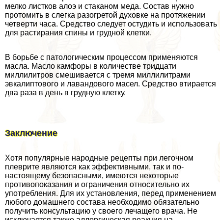
мелко листков алоэ и стаканом меда. Состав нужно
протомить в слегка разогретой духовке на протяжении
четверти часа. Средство следует остудить и использовать
для растирания спины и грудной клетки.
В борьбе с патологическим процессом применяются
масла. Масло камфоры в количестве тридцати
миллилитров смешивается с тремя миллилитрами
эвкалиптового и лавандового масел. Средство втирается
два раза в день в грудную клетку.
Заключение
Хотя популярные народные рецепты при легочном
плеврите являются как эффективными, так и по-
настоящему безопасными, имеются некоторые
противопоказания и ограничения относительно их
употрeбления. Для их установления, перед применением
любого домашнего состава необходимо обязательно
получить консультацию у своего лечащего врача. Не
исключается также аллергическая реакция на