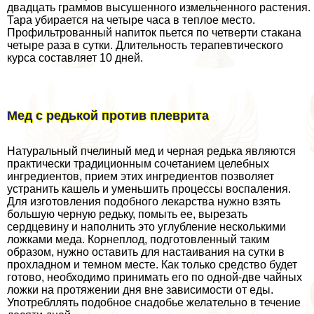
двадцать граммов высушенного измельченного растения.
Тара убирается на четыре часа в теплое место.
Профильтрованный напиток пьется по четверти стакана
четыре раза в сутки. Длительность терапевтического
курса составляет 10 дней.
Мед с редькой против плеврита
Натуральный пчелиный мед и черная редька являются
пpaктически традиционным сочетанием целебных
ингредиентов, прием этих ингредиентов позволяет
устранить кашель и уменьшить процессы воспаления.
Для изготовления подобного лекарства нужно взять
большую черную редьку, помыть ее, вырезать
сердцевину и наполнить это углубление несколькими
ложками меда. Корнеплод, подготовленный таким
образом, нужно оставить для настаивания на сутки в
прохладном и темном месте. Как только средство будет
готово, необходимо принимать его по одной-две чайных
ложки на протяжении дня вне зависимости от еды.
Употрeбллять подобное снадобье желательно в течение