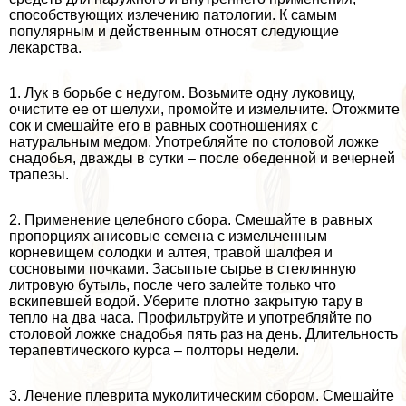
способствующих излечению патологии. К самым
популярным и действенным относят следующие
лекарства.
1. Лук в борьбе с недугом. Возьмите одну луковицу,
очистите ее от шелухи, промойте и измельчите. Отожмите
сок и смешайте его в равных соотношениях с
натуральным медом. Употрeбляйте по столовой ложке
снадобья, дважды в сутки – после обеденной и вечерней
трапезы.
2. Применение целебного сбора. Смешайте в равных
пропорциях анисовые семена с измельченным
корневищем солодки и алтея, травой шалфея и
сосновыми почками. Засыпьте сырье в стеклянную
литровую бутыль, после чего залейте только что
вскипевшей водой. Уберите плотно закрытую тару в
тепло на два часа. Профильтруйте и употрeбляйте по
столовой ложке снадобья пять раз на день. Длительность
терапевтического курса – полторы недели.
3. Лечение плеврита муколитическим сбором. Смешайте