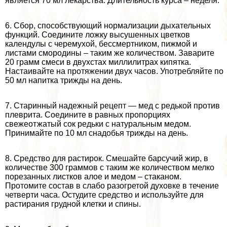
является 70 мл лекарства. Длительность курса – неделя.
6. Сбор, способствующий нормализации дыхательных
функций. Соедините ложку высушенных цветков
календулы с черемухой, бесcмepтником, пижмой и
листами смородины – таким же количеством. Заварите
20 грамм смеси в двухстах миллилитрах кипятка.
Настаивайте на протяжении двух часов. Употрeбляйте по
50 мл напитка трижды на день.
7. Старинный надежный рецепт — мед с редькой против
плеврита. Соедините в равных пропорциях
свежеотжатый сок редьки с натуральным медом.
Принимайте по 10 мл снадобья трижды на день.
8. Средство для растирок. Смешайте барсучий жир, в
количестве 300 граммов с таким же количеством мелко
порезанных листков алое и медом – стаканом.
Протомите состав в слабо разогретой духовке в течение
четверти часа. Остудите средство и используйте для
растирания грудной клетки и спины.