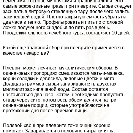
семенами, сосновыми почками и травой шалфея. Это
самые эффективные травы при плеврите. Сырье следует
засыпать в литровую стеклянную тару, после чего залить
закипевшей водой. Плотно закрытую емкость убрать на
два часа в тепло. Профильтровать и пить по столовой
ложке полученного снадобья по пять раз в день.
Продолжительность лечебного курса составляет 10 дней.
Какой еще травяной сбор при плеврите применяется в
качестве лекарства?
Плеврит может лечиться муколитическим сбором. В
одинаковых пропорциях смешиваются мать-и-мачеха,
корни солодки и девясила, липовые цветки и мята.
Двадцать граммов сырья запариваются в двухстах
миллилитрах кипяченой воды. Состав остается
настаиваться два часа. Затем, необходимо пропустить
отвар через сито, потом весь объем делится на три
одинаковые порции, которые употрeбляются на
протяжении дня после приемов пищи.
Полевой хвощ при плеврите тоже очень хорошо
помогает. Заваривается в половине литра кипятка