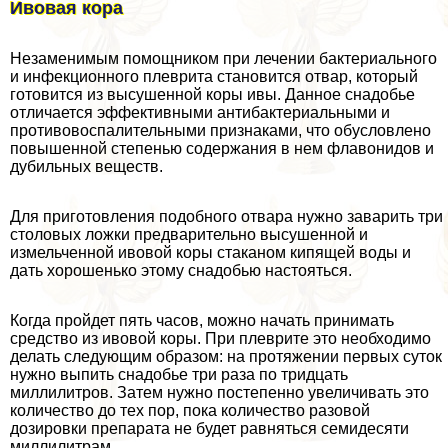
Ивовая кора
Незаменимым помощником при лечении бактериального
и инфекционного плеврита становится отвар, который
готовится из высушенной коры ивы. Данное снадобье
отличается эффективными антибактериальными и
противовоспалительными признаками, что обусловлено
повышенной степенью содержания в нем флавонидов и
дубильных веществ.
Для приготовления подобного отвара нужно заварить три
столовых ложки предварительно высушенной и
измельченной ивовой коры стаканом кипящей воды и
дать хорошенько этому снадобью настояться.
Когда пройдет пять часов, можно начать принимать
средство из ивовой коры. При плеврите это необходимо
делать следующим образом: на протяжении первых суток
нужно выпить снадобье три раза по тридцать
миллилитров. Затем нужно постепенно увеличивать это
количество до тех пор, пока количество разовой
дозировки препарата не будет равняться семидесяти
миллилитрам.