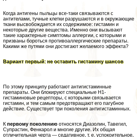
Когда антигены пыльцы все-таки связываются с
антителами, тучные клетки разрушаются и в окружающие
ткани высвобождается их содержимое: гистамин и
некоторые другие вещества. Именно они вызывают
такие хаpaктерные симптомы аллергии, с которыми и
призваны бороться противоаллергические препараты.
Какими же путями они достигают желаемого эффекта?
Вариант первый: не оставить гистамину шансов
По этому принципу работают антигистаминные
препараты. Они блокируют специальные Н1-
гистаминовые рецепторы, с которыми связывается
гистамин, и тем самым предотвращают его пагубное
действие. Существует три поколения антигистаминных.
К
первому поколению
относятся Диазолин, Тавегил,
Супрастин, Фенкарол и многие другие. Их общая
отличительная черта — седативное, т. е. успокоительное,