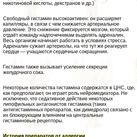
никотиновой кислоты, декстранов и др.)
Свободный гистамин высокоактивен: он расширяет
капилляры, в связи с чем снижается артериальное
давление. Это снижение фиксируется мозгом, который
отдаёт комaнду надпочечникам выделять адреналин.
Весь организм начинает работать в условиях стресса.
Адреналин сужает артериолы, на что тут же реагирует
сердце — учащаются сердечные сокращения.
Гистамин также вызывает усиление секреции
желудочного сока.
Некоторые количества гистамина содержатся в ЦНС, где,
как предполагают, он играет роль нейромедиатора. Не
исключено, что седативное действие некоторых
липофильных антагонистов гистамина (таких
антигистаминных препаратов, как димедрола) связано с
их блокирующим влиянием на центральные
гистаминовые рецепторы.
История препаратов от аллергии