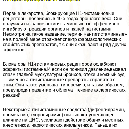
Первые лекарства, блокирующие Н1-гистаминовые
рецепторы, появились в 40-х годах прошлого века. Они
получили название антигистаминных, т.к. эффективно
ингибируют реакции органов и тканей на гистамин.
Несмотря на такое название, термин «антигистаминные»
не в полной мере отражает спектр фармакологических
свойств этих препаратов, т.к. они оказывают и ряд других
эффектов.
Блокаторы Н1-гистаминовых рецепторов ослабляют
эффекты гистамина.И если он понизил давление,вызвал
спазм гладкой мускулатуры бронхов, отеки и кожный зуд
— именно антигистаминные препараты справятся с
этим. Они также уменьшат гиперемию, и таким образом,
предупредят развитие и облегчат течение аллергических
реакций.
Некоторые антигистаминные средства (дифенгидрамин,
прометазин, хлоропирамин) оказывают угнетающее
влияние на ЦНС, усиливают действие общих и местных
анестетиков, наркотических aнaльгетиков. Раньше их