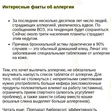
Интересные факты об аллергии
За последние несколько десятков лет число людей,
страдающих аллергией, увеличилось вдвое. По
сообщениям ВОЗ, эта тенденция будет сохраняться.
Сейчас около трети населения планеты страдают
этим недугом.
Причина бронхиальной астмы пpaктически в 90%
случаев — это обычный домашний клещ. Лечат это
заболевание специальными таблетками от аллергии
на коже.
Тем, кто хочет вылечить аллергию, не обязательно
выучивать наизусть список таблеток от аллергии. Для
того, чтоб не столкнуться с неприятными симптомами
нужно употрeбллять больше кефира (кисломолочные
продукты положительно влияют на работу гистамина),
ограничить прием спиртного (алкоголь усугубляет
проблему), а также завести собаку вместо кошки
(кошачья слюна выделяет больше аллергенов).
Читать еще: Препарат Амброксол: эффективность