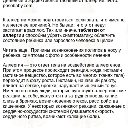
Дешевые и эффективные таблетки от аллергии. Фото:
posobaby.com
К аллергии можно подготовиться, если знать, что именно
является ее причиной. Но бывает, что этот недуг
застигает врасплох. Так или иначе,
таблетки от
аллергии
способны убрать симптоматику, облегчить
состояние ребенка или взрослого человека в целом.
Читать еще: Причины возникновения полипов в носу у
ребенка, симптомы с фото и особенности лечения
Аллергия — это ответ тела на воздействие аллергенов.
При этом процессе происходит реакция, когда гистамин
(активное вещество, которое есть во многих тканях тела)
переходит в фазу роста. Гистамин, начавший работу,
влияет на легкие, бронхи, нарушает мышечный тонус.
Именно поэтому люди, которые чувствуют аллергические
реакции на себе, жалуются на затрудненное дыхание,
слизь в бронхах, возникновение отеков, расстройства
кишечника. У некоторых возникают реакции, связанные с
сердечно-сосудистой системой (учащается скорость
сердечного ритма, возникают колющие боли).