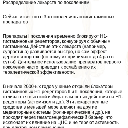
Распределение лекарств по поколениям
Сейчас известно о 3-х поколениях антигистаминных
препаратов
Препараты I поколения временно блокируют Н1-
гистаминовые рецепторов, конкурируя с обычным
гистамином. Действие этих лекарств (например,
супрастина) развивается быстро, но сам эффект
держится коротко (поэтому их принимают до 4 раз в
сутки). Длительное использование препаратов первого
поколения часто приводит к ослаблению их
терапевтической эффективности.
В начале 2000-ых годов ученые открыли блокаторы
гистаминовых H1-рецепторов II и III поколения, которые
отличаются высокой избирательностью действия на Н1-
рецепторы (астемизол и др.). Эти лекарственные
средства в меньшей мере влияют на другие
медиаторные системы (холинергические и др.), не
проходят через гематоэнцефалический барьер, что
исключает их влияние на ЦНС и не теряют активность
при длительном применении.