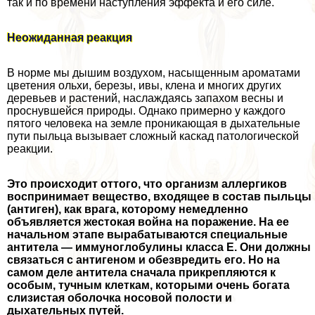
так и по времени наступления эффекта и его силе.
Неожиданная реакция
В норме мы дышим воздухом, насыщенным ароматами
цветения ольхи, березы, ивы, клена и многих других
деревьев и растений, наслаждаясь запахом весны и
проснувшейся природы. Однако примерно у каждого
пятого человека на земле проникающая в дыхательные
пути пыльца вызывает сложный каскад патологической
реакции.
Это происходит оттого, что организм аллергиков
воспринимает вещество, входящее в состав пыльцы
(антиген), как врага, которому немедленно
объявляется жестокая война на поражение. На ее
начальном этапе выpaбатываются специальные
антитела — иммуноглобулины класса Е. Они должны
связаться с антигеном и обезвредить его. Но на
самом деле антитела сначала прикрепляются к
особым, тучным клеткам, которыми очень богата
слизистая оболочка носовой полости и
дыхательных путей.