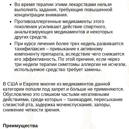
Во время терапии этими лекарствами нельзя
выполнять задания, требующие повышенной
концентрации внимания.
Противоаллергенные медикаменты этого
поколения усиливают действие спиртного,
aнaльгезирующих медикаментов и некоторых
других средств.
При курсе лечения более трех недель развивается
тахифилаксия – привыкание к активному
компоненту препарата, вследствие чего снижается
его эффективность. По этой причине, если через
три недели терапии симптомы аллергии не исчезли,
используемое средство требует замены.
В США и Европе многие из медикаментов данной
категории попали под запрет и больше не применяются.
Обусловлено это слишком частыми негативными
действиями, среди которых – тахикардия, пересыхание
слизистой рта, задержка мочеиспускания, запоры,
снижение четкости зрения.
Преимущества