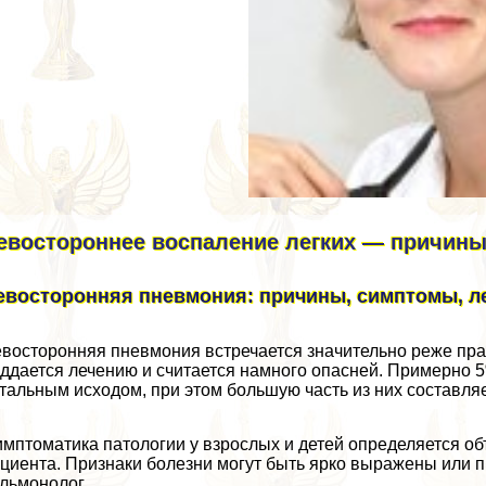
евостороннее воспаление легких — причины
евосторонняя пневмония: причины, симптомы, л
восторонняя пневмония встречается значительно реже пр
ддается лечению и считается намного опасней. Примерно 
тальным исходом, при этом большую часть из них составляе
мптоматика патологии у взрослых и детей определяется о
циента. Признаки болезни могут быть ярко выражены или пp
льмонолог.