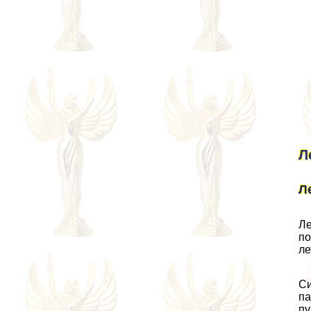
Л
Л
Ле
по
ле
Си
па
пу