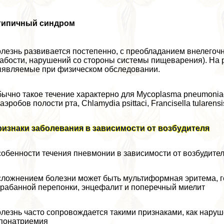
типичный синдром
лезнь развивается постепенно, с преобладанием внелегоч
абости, нарушений со стороны системы пищеварения). На 
являемые при физическом обследовании.
ычно такое течение хаpaктерно для Mycoplasma pneumoniae,
аэробов полости рта, Chlamydia psittaci, Francisella tularens
изнаки заболевания в зависимости от возбудителя
обенности течения пневмонии в зависимости от возбудител
ложнением болезни может быть мультиформная эритема, г
paбанной перепонки, энцефалит и поперечный миелит
лезнь часто сопровождается такими признаками, как наруш
понатриемия