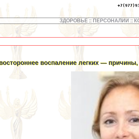
+7(977)9
ЗДОРОВЬЕ
::
ПЕРСОНАЛИИ
::
К
востороннее воспаление легких — причины,