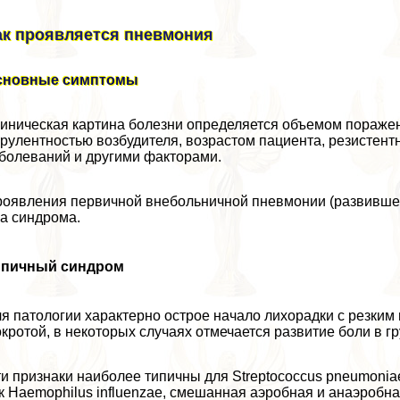
ак проявляется пневмония
сновные симптомы
иническая картина болезни определяется объемом поражен
рулентностью возбудителя, возрастом пациента, резистен
болеваний и другими факторами.
оявления первичной внебольничной пневмонии (развившейс
а синдрома.
ипичный синдром
я патологии хаpaктерно острое начало лихорадки с резким
кротой, в некоторых случаях отмечается развитие боли в гp
и признаки наиболее типичны для Streptococcus pneumoniae
к Haemophilus influenzae, смешанная аэробная и анаэробн