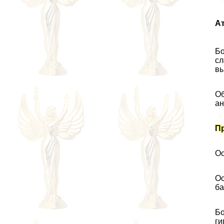
А
Бо
сл
вы
Об
ан
Пр
Ос
Ос
ба
Бо
ги