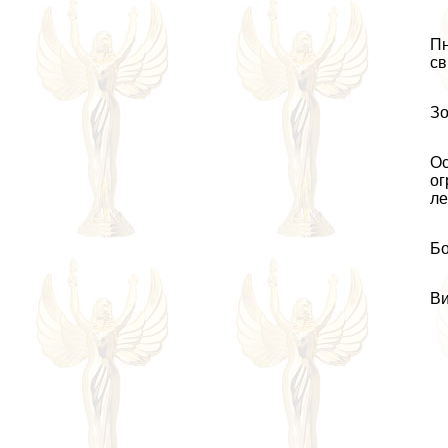
Пн
св
Зо
Ос
ог
ле
Бо
Ви