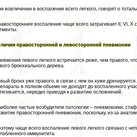
и вовлечении в воспаление всего легкого, говорят о тотал
авостороннее воспаление чаще всего затрагивает II, VI, X се
гменты.
тличия правосторонней и левосторонней пневмонии
евмония левого легкого встречается реже, чем правого, чт
вого бронхиального дерева.
вый бронх уже правого, в связи с чем он хуже дренируетс
епараты в полном объеме не доходят до воспаленного участ
тягивается, нередко приводя к развитию осложнений.
иболее частые возбудители патологии – пневмококки, ста
звитие правосторонней пневмонии, поскольку, из-за анатоми
этому чаще всего воспаление левого легкого связано с не
лабленного иммунитета.