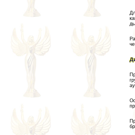
Дл
ка
ды
Ра
че
Д
Пр
гр
ау
Ос
пр
Пр
бр