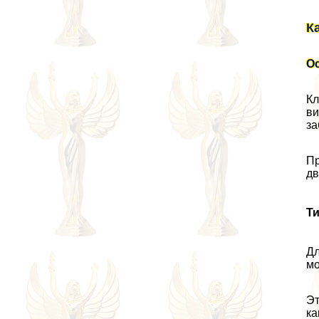
К
О
Кл
ви
за
Пр
дв
Т
Дл
мо
Эт
ка