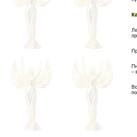
К
Ле
пр
Пр
Пн
– 
Во
по