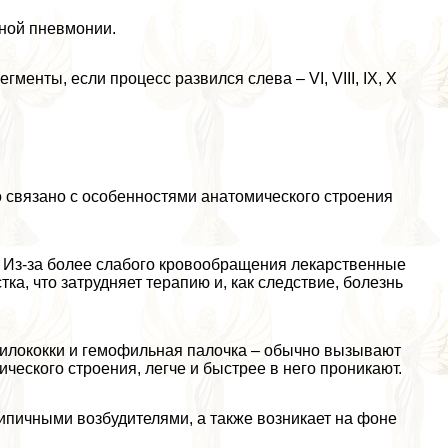
ьной пневмонии.
гменты, если процесс развился слева – VI, VIII, IX, X
о связано с особенностями анатомического строения
я. Из-за более слабого кровообращения лекарственные
ка, что затрудняет терапию и, как следствие, болезнь
филококки и гемофильная палочка – обычно вызывают
ческого строения, легче и быстрее в него проникают.
типичными возбудителями, а также возникает на фоне