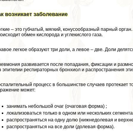
ак возникает заболевание
гкие – это губчатый, мягкий, конусообразный парный орган
оисходит обмен кислорода и углекислого газа.
авое легкое образуют три доли, а левое – две. Доли делятс
евмония развивается после попадания, фиксации и размно
в эпителии респираторных бронхиол и распространения эт
спалительный процесс в большинстве случаев протекает то
ражение может:
занимать небольшой очаг (очаговая форма) ;
локализоваться только в одном или нескольких сегмента
распространяться на одну долю (нижнедолевая и верхн
распространяться на все доли (долевая форма).