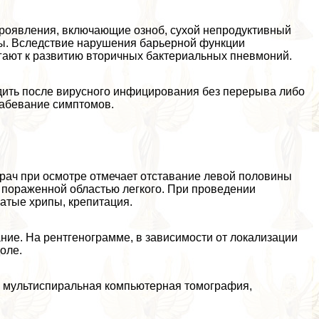
роявления, включающие озноб, сухой непродуктивный
ы. Вследствие нарушения барьерной функции
агают к развитию вторичных бактериальных пневмоний.
дить после вирусного инфицирования без перерыва либо
лабевание симптомов.
рач при осмотре отмечает отставание левой половины
д пораженной областью легкого. При проведении
атые хрипы, крепитация.
ние. На рентгенограмме, в зависимости от локализации
оле.
а мультиспиральная компьютерная томография,