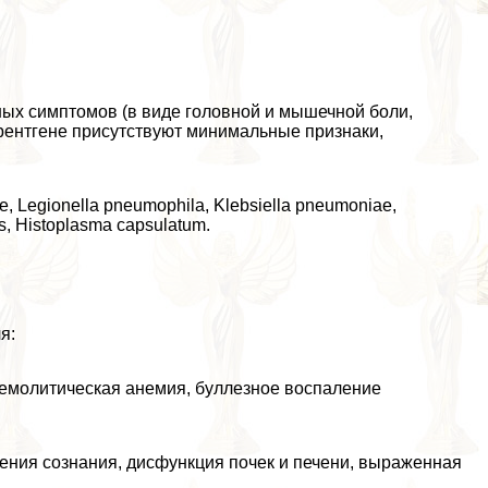
ных симптомов (в виде головной и мышечной боли,
рентгене присутствуют минимальные признаки,
 Legionella pneumophila, Klebsiella pneumoniae,
is, Histoplasma capsulatum.
я:
емолитическая анемия, буллезное воспаление
ения сознания, дисфункция почек и печени, выраженная