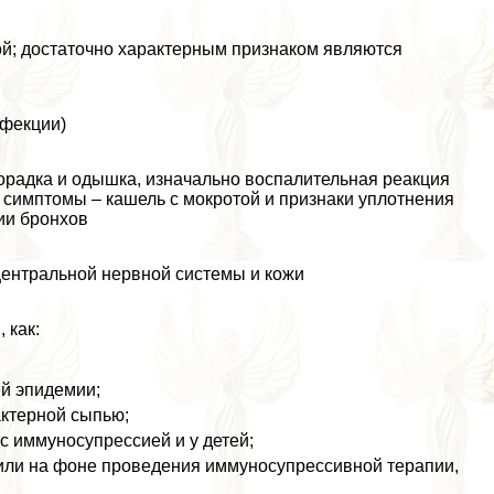
й; достаточно хаpaктерным признаком являются
нфекции)
радка и одышка, изначально воспалительная реакция
 симптомы – кашель с мокротой и признаки уплотнения
ии бронхов
центральной нервной системы и кожи
 как:
ей эпидемии;
aктерной сыпью;
 с иммуносупрессией и у детей;
или на фоне проведения иммуносупрессивной терапии,