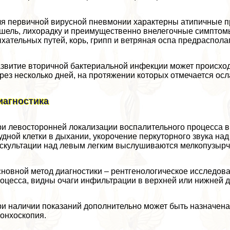
я первичной вирусной пневмонии хаpaктерны атипичные п
шель, лихорадку и преимущественно внелегочные симптом
хательных путей, корь, грипп и ветряная оспа предраспол
звитие вторичной бактериальной инфекции может происхо
рез несколько дней, на протяжении которых отмечается ос
иагностика
и левосторонней локализации воспалительного процесса в
удной клетки в дыхании, укорочение перкуторного звука на
скультации над левым легким выслушиваются мелкопузырч
новной метод диагностики – рентгенологическое исследова
оцесса, видны очаги инфильтрации в верхней или нижней д
и наличии показаний дополнительно может быть назначен
онхоскопия.