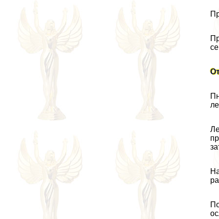
Пр
Пр
се
О
Пн
ле
Ле
пр
за
На
ра
По
ос