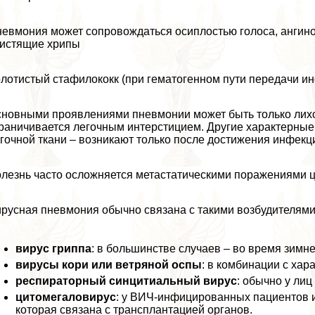
евмония может сопровождаться осиплостью голоса, ангино
истящие хрипы
лотистый стафилококк (при гематогенном пути передачи и
новными проявлениями пневмонии может быть только лихо
раничивается легочным интерстицием. Другие хаpaктерные
гочной ткани – возникают только после достижения инфекц
лезнь часто осложняется метастатическими поражениями 
русная пневмония обычно связана с такими возбудителями,
вирус гриппа
: в большинстве случаев – во время зимн
вирусы кори или ветряной оспы
: в комбинации с хаp
респираторный синцитиальный вирус
: обычно у лиц
цитомегаловирус
: у ВИЧ-инфицированных пациентов 
которая связана с трaнcплантацией органов.