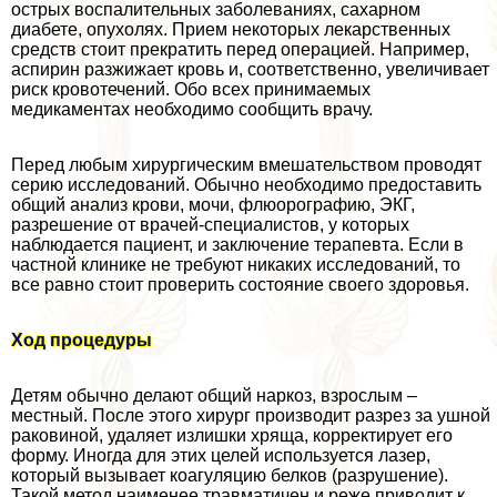
острых воспалительных заболеваниях, сахарном
диабете, опухолях. Прием некоторых лекарственных
средств стоит прекратить перед операцией. Например,
аспирин разжижает кровь и, соответственно, увеличивает
риск кровотечений. Обо всех принимаемых
медикаментах необходимо сообщить врачу.
Перед любым хирургическим вмешательством проводят
серию исследований. Обычно необходимо предоставить
общий анализ крови, мочи, флюорографию, ЭКГ,
разрешение от врачей-специалистов, у которых
наблюдается пациент, и заключение терапевта. Если в
частной клинике не требуют никаких исследований, то
все равно стоит проверить состояние своего здоровья.
Ход процедуры
Детям обычно делают общий наркоз, взрослым –
местный. После этого хирург производит разрез за ушной
paковиной, удаляет излишки хряща, корректирует его
форму. Иногда для этих целей используется лазер,
который вызывает коагуляцию белков (разрушение).
Такой метод наименее травматичен и реже приводит к