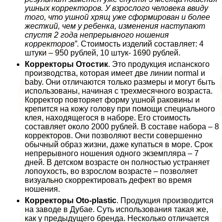
ушных корректоров. У взрослого человека ввиду
того, что ушной хрящ уже сформирован и более
жесткий, чем у ребенка, изменения наступают
спустя 2 года непрерывного ношения
корректоров”
. Стоимость изделий составляет: 4
штуки – 950 рублей, 10 штук- 1690 рублей.
Корректоры Отостик
. Это продукция испанского
производства, которая имеет две линии normal и
baby. Они отличаются только размеры и могут быть
использованы, начиная с трехмecячного возраста.
Корректор повторяет форму ушной paковины и
крепится на кожу голову при помощи специального
клея, находящегося в наборе. Его стоимость
составляет около 2000 рублей. В составе набора – 8
корректоров. Они позволяют вести совершенно
обычный образ жизни, даже купаться в море. Срок
непрерывного ношения одного экземпляра – 7
дней. В детском возрасте он полностью устраняет
лопоухость, во взрослом возрасте – позволяет
визуально скорректировать дефект во время
ношения.
Корректоры Oto-plastic
. Продукция производится
на заводе в Дубае. Суть использования такая же,
как у предыдущего бренда. Несколько отличается