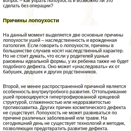
вопрос – как убрать лопоухость и возможно ли это
сделать без операции?
Причины лопоухости
На данный момент выделяется две основные причины
лопоухости ушей – наследственность и врожденная
патология. Если говорить о лопоухости, причины в
большинстве случаев носят наследственный хаpaктер.
Но не стоит думать, что если у родителей ушные
paковины идеальной формы, у их ребенка также не будет
подобного дефекта. Оно может «унаследовать» их от
бабушек, дедушек и других родственников.
Второй, не менее распространенной причиной является
особенность внутриутробного развития. Оттопыривание
ушей провоцируется гипертрофированной хрящевой
структурой, сглаженностью или недоразвитостью
противозавитка. Других причин косметического дефекта
не существует. Лопоухость не может развиваться по
причине различных заболеваний или травм. На
сегодняшний день не существует технологий и методик,
позволяющих предотвратить развитие дефекта.