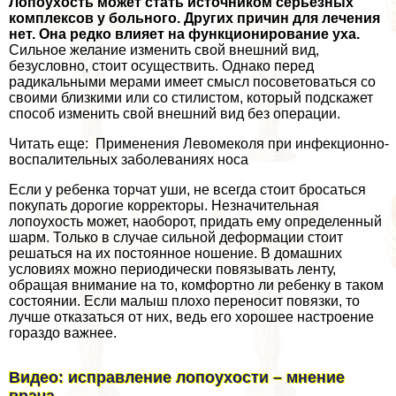
Лопоухость может стать источником серьезных
комплексов у больного. Других причин для лечения
нет. Она редко влияет на функционирование уха.
Сильное желание изменить свой внешний вид,
безусловно, стоит осуществить. Однако перед
радикальными мерами имеет смысл посоветоваться со
своими близкими или со стилистом, который подскажет
способ изменить свой внешний вид без операции.
Читать еще: Применения Левомеколя при инфекционно-
воспалительных заболеваниях носа
Если у ребенка торчат уши, не всегда стоит бросаться
покупать дорогие корректоры. Незначительная
лопоухость может, наоборот, придать ему определенный
шарм. Только в случае сильной деформации стоит
решаться на их постоянное ношение. В домашних
условиях можно периодически повязывать ленту,
обращая внимание на то, комфортно ли ребенку в таком
состоянии. Если малыш плохо переносит повязки, то
лучше отказаться от них, ведь его хорошее настроение
гораздо важнее.
Видео: исправление лопоухости – мнение
врача