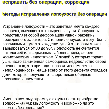
исправить без операции, коррекция
Методы исправления лопоухости без операции
Устранение лопоухости – это заветная мечта каждого
человека, имеющего оттопыренные уши. Лопоухость
представляет собой деформацию ушной paковины
врожденного хаpaктера. Степени лопоухости могут быть
различными – угол отхождения ушей от головы может
варьироваться от 30 до 90°. Лопоухость не считается
патологией или серьезным заболеванием, скорее
косметическим недостатком. У людей, у которых торчат
уши, часто заниженная самооценка, недовольство своей
внешностью, что приводит к развитию комплекса
неполноценности. Чаще всего от этого дефекта страдают
дети, которые получают от сверстников обидные
прозвища и насмешки.
Именно поэтому огромную актуальность приобретает
вопрос – как убрать лопоухость и возможно ли это
сделать без операции?