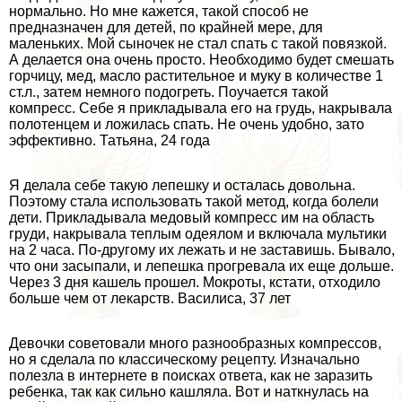
нормально. Но мне кажется, такой способ не
предназначен для детей, по крайней мере, для
маленьких. Мой сыночек не стал спать с такой повязкой.
А делается она очень просто. Необходимо будет смешать
горчицу, мед, масло растительное и муку в количестве 1
ст.л., затем немного подогреть. Поучается такой
компресс. Себе я прикладывала его на гpyдь, накрывала
полотенцем и ложилась спать. Не очень удобно, зато
эффективно. Татьяна, 24 года
Я делала себе такую лепешку и осталась довольна.
Поэтому стала использовать такой метод, когда болели
дети. Прикладывала медовый компресс им на область
гpyди, накрывала теплым одеялом и включала мультики
на 2 часа. По-другому их лежать и не заставишь. Бывало,
что они засыпали, и лепешка прогревала их еще дольше.
Через 3 дня кашель прошел. Мокроты, кстати, отходило
больше чем от лекарств. Василиса, 37 лет
Девочки советовали много разнообразных компрессов,
но я сделала по классическому рецепту. Изначально
полезла в интернете в поисках ответа, как не заразить
ребенка, так как сильно кашляла. Вот и наткнулась на