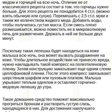
медом и горчицей на всю ночь. Отличие ее от
классического рецепта состоит в том, что горчицы нужно
больше. Для этого рецепта ее понадобится 4 ст.л. (можно
взять обычную или сухую). Перемешать с 2,5 ст.л. муки и
таким же количеством жидкого меда. Добавить воды,
чтобы получилась густая масса. Если смесь плохо
размешивается, можно поместить ее в микроволновую
печь для размягчения. Держать в ней не больше двух
минут.
Поскольку такая лепешка будет находиться на коже
малыша всю ночь, она может вызвать раздражение на
коже. Чтобы длительное воздействие не принесло вреда,
нужно накладывать такой компресс на полиэтиленовую
пленку. Затем конструкцию заматывают еще одним слоем
целлофановой пленки. После этого компресс завязывают
шерстяным шарфом или пуховым платком. Малыша
укрывают теплым одеялом и оставляют горчично-
медовую лепешку до утра.
Такое домашнее средство поможет максимально
прогреться бронхам и растворить густую слизь,
находящуюся в них. Для достижения наилучшего