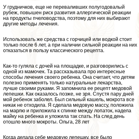
У грудничков, еще не переваливших полугодовалый
рубеж, повышен риск развития аллергической реакции
на продукты пчеловодства, поэтому для них выбирают
другие методы лечения.
Использовать же средства с горчицей или водкой стоит
только после 6 лет, а при наличии сильной реакции на них
отказаться в пользу классического рецепта.
Как-то гуляла с дочей на площадке, и разговорились с
одной из мамочек. Та рассказывала про интересные
способы лечения своего ребенка. Она считает, что детям
полезно применять только натуральные лекарства,
лучше своими руками. Я запомнила ее рецепт медовой
лепешки. Как оказалось позже, не зря. Спустя пару дней
мой ребенок заболел. Был сильный кашель, мокрота все
никак не отходила. Я сделала медовую массу, положила
на марлю и приложила к спинке между лопаток, надела
майку на ребенка и уложила так спать. На след день
отошло много мокроты. Ольга, 28 лет
Когда делала себе медовую лепешку, все было