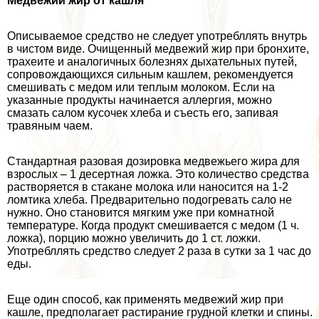
Медвежий жир от кашля
Описываемое средство не следует употрeбллять внутрь
в чистом виде. Очищенный медвежий жир при бронхите,
трахеите и аналогичных болезнях дыхательных путей,
сопровождающихся сильным кашлем, рекомендуется
смешивать с медом или теплым молоком. Если на
указанные продукты начинается аллергия, можно
смазать салом кусочек хлеба и съесть его, запивая
травяным чаем.
Стандартная разовая дозировка медвежьего жира для
взрослых – 1 десертная ложка. Это количество средства
растворяется в стакане молока или наносится на 1-2
ломтика хлеба. Предварительно подогревать сало не
нужно. Оно становится мягким уже при комнатной
температуре. Когда продукт смешивается с медом (1 ч.
ложка), порцию можно увеличить до 1 ст. ложки.
Употрeбллять средство следует 2 раза в сутки за 1 час до
еды.
Еще один способ, как применять медвежий жир при
кашле, предполагает растирание грудной клетки и спины.