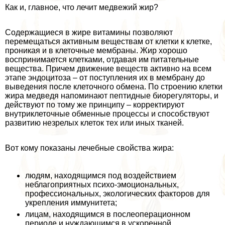
Как и, главное, что лечит медвежий жир?
Содержащиеся в жире витамины позволяют
перемещаться активным веществам от клетки к клетке,
проникая и в клеточные мембраны. Жир хорошо
воспринимается клетками, отдавая им питательные
вещества. Причем движение веществ активно на всем
этапе эндоцитоза – от поступления их в мембрану до
выведения после клеточного обмена. По строению клетки
жира медведя напоминают пептидные биорегуляторы, и
действуют по тому же принципу – корректируют
внутриклеточные обменные процессы и способствуют
развитию незрелых клеток тех или иных тканей.
Вот кому показаны лечебные свойства жира:
людям, находящимся под воздействием
нeблагоприятных психо-эмоциональных,
профессиональных, экологических факторов для
укрепления иммунитета;
лицам, находящимся в послеоперационном
периоде и нуждающимся в ускоренной