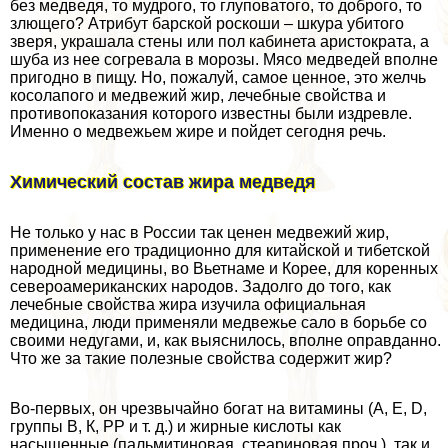
без медведя, то мудрого, то глуповатого, то доброго, то
злющего? Атрибут барской роскоши – шкура убитого
зверя, украшала стены или пол кабинета аристократа, а
шуба из нее согревала в морозы. Мясо медведей вполне
пригодно в пищу. Но, пожалуй, самое ценное, это желчь
косолапого и медвежий жир, лечебные свойства и
противопоказания которого известны были издревле.
Именно о медвежьем жире и пойдет сегодня речь.
Химический состав жира медведя
Не только у нас в России так ценен медвежий жир,
применение его традиционно для китайской и тибетской
народной медицины, во Вьетнаме и Корее, для коренных
североамериканских народов. Задолго до того, как
лечебные свойства жира изучила официальная
медицина, люди применяли медвежье сало в борьбе со
своими недугами, и, как выяснилось, вполне оправданно.
Что же за такие полезные свойства содержит жир?
Во-первых, он чрезвычайно богат на витамины (А, Е, D,
группы В, К, РР и т. д.) и жирные кислоты как
насыщенные (пальмитиновая, стеариновая проч.), так и