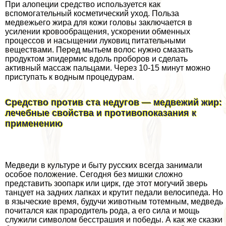
При алопеции средство используется как
вспомогательный косметический уход. Польза
медвежьего жира для кожи головы заключается в
усилении кровообращения, ускорении обменных
процессов и насыщении луковиц питательными
веществами. Перед мытьем волос нужно смазать
продуктом эпидермис вдоль проборов и сделать
активный массаж пальцами. Через 10-15 минут можно
приступать к водным процедypaм.
Средство против ста недугов — медвежий жир:
лечебные свойства и противопоказания к
применению
Медведи в культуре и быту русских всегда занимали
особое положение. Сегодня без мишки сложно
представить зоопарк или цирк, где этот могучий зверь
танцует на задних лапках и крутит педали велосипеда. Но
в языческие время, будучи животным тотемным, медведь
почитался как прародитель рода, а его сила и мощь
служили символом бесстрашия и победы. А как же сказки