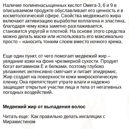
Наличие полиненасыщенных кислот Омега-3, 6 и 9 в
описываемом продукте обуславливает его ценность и в
косметологической сфере. Свойства медвежьего жира
включают активизацию выработки коллагена и эластина,
благодаря чему кожа заметно разглаживается,
становится упругой и плотной. На основе этого средства
можно делать маски или использовать его максимально
просто – наносить тонким слоем вместо ночного крема.
Еще один пункт, от чего помогает медвежий жир –
увядание кожи на фоне чрезмерной сухости. Продукт
богат витамином Е и белками, поэтому глубоко
увлажняет, интенсивно смягчает и питает эпидермис.
Жир создает на поверхности кожи микроскопическую
пленку. Она препятствует утрате влаги и надежно
защищает открытые участки лица и тела от негативных
погодных воздействий.
Медвежий жир от выпадения волос
Читать еще: Как правильно делать ингаляции с
Мирамистином