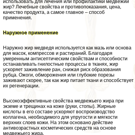
использовать для лечения или профилактики медвежий
жир? Лечебные свойства и противопоказания, цена,
качество продукта, а самое главное – способ
применения.
Наружное применение
Наружно жир медведя используется как мазь или основа
для масок, компрессов и растираний. Благодаря
умеренным антисептическим свойствам и способности
останавливать гнилостные процессы в тканях, жир
ускоряет заживление ран, снижая риск образования
рубца. Ожоги, обморожения или глубокие порезы
заживают скорее, так как жир питает ткани и способствует
их регенерации.
Высокоэффективные свойства медвежьего жира при
экземе и трещинах на коже (руки, стопы). Жирные
кислоты в его составе ускоряют воспроизводство
коллагена, необходимого для упругости и мягкости
верхних слоев кожи. На этом основано действие
антивозрастных косметических средств на основе
медвежьего жира.