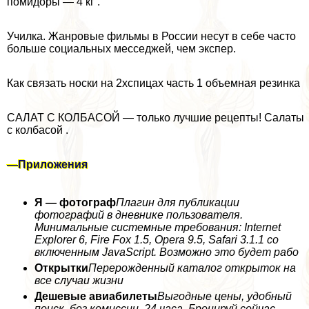
помидоры — 4 кг .
Училка. Жанровые фильмы в России несут в себе часто
больше социальных месседжей, чем экспер.
Как связать носки на 2хспицах часть 1 объемная резинка
САЛАТ С КОЛБАСОЙ — только лучшие рецепты! Салаты
с колбасой .
—
Приложения
Я — фотограф
Плагин для публикации
фотографий в дневнике пользователя.
Минимальные системные требования: Internet
Explorer 6, Fire Fox 1.5, Opera 9.5, Safari 3.1.1 со
включенным JavaScript. Возможно это будет рабо
Открытки
Перерожденный каталог открыток на
все случаи жизни
Дешевые авиабилеты
Выгодные цены, удобный
поиск, без комиссии, 24 часа. Бронируй сейчас –