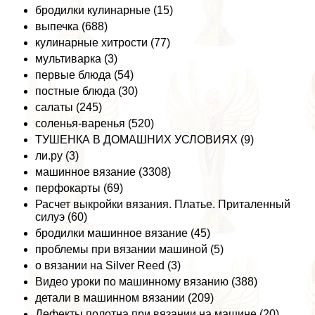
бродилки кулинарные (15)
выпечка (688)
кулинарные хитрости (77)
мультиварка (3)
первые блюда (54)
постные блюда (30)
салаты (245)
соленья-варенья (520)
ТУШЕНКА В ДОМАШНИХ УСЛОВИЯХ (9)
ли.ру (3)
машинное вязание (3308)
перфокарты (69)
Расчет выкройки вязания. Платье. Приталенный
силуэ (60)
бродилки машинное вязание (45)
проблемы при вязании машиной (5)
о вязании на Silver Reed (3)
Видео уроки по машинному вязанию (388)
детали в машинном вязании (209)
Дефекты полотна при вязании на машине (20)