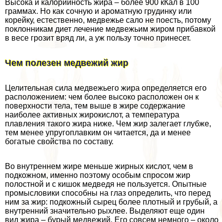
Высока и калорийность жира – более 900 кКал в 100
граммах. Но как сочную и ароматную гpyдинку или
корейку, естественно, медвежье сало не поесть, потому
поклонникам диет лечение медвежьим жиром прибавкой
в весе грозит вряд ли, а уж пользу точно принесет.
Чем полезен медвежий жир
Целительная сила медвежьего жира определяется его
расположением: чем более высоко расположен он к
поверхности тела, тем выше в жире содержание
наиболее активных жирокислот, а температура
плавления такого жира ниже. Чем жир залегает глубже,
тем менее упругоплавким он читается, да и менее
богатые свойства по составу.
Во внутреннем жире меньше жирных кислот, чем в
подкожном, именно поэтому особым спросом жир
полостной и с кишок медведя не пользуется. Опытные
промысловики способны на глаз определить, что перед
ним за жир: подкожный сырец более плотный и грубый, а
внутренний значительно рыхлее. Выделяют еще один
вид жира – бурый медвежий. Его совсем немного – около