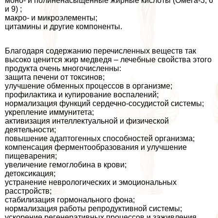
моно- и полиненасыщенные жирные кислоты (Омега-3, 6
и 9) ;
макро- и микроэлементы;
цитамины и другие компоненты.
Благодаря содержанию перечисленных веществ так
высоко ценится жир медведя – лечебные свойства этого
продукта очень многочисленны:
защита печени от токсинов;
улучшение обменных процессов в организме;
профилактика и купирование воспалений;
нормализация функций сердечно-сосудистой системы;
укрепление иммунитета;
активизация интеллектуальной и физической
деятельности;
повышение адаптогенных способностей организма;
компенсация ферментообразования и улучшение
пищеварения;
увеличение гемоглобина в крови;
детоксикация;
устранение неврологических и эмоциональных
расстройств;
стабилизация гормонального фона;
нормализация работы репродуктивной системы;
ускорение регенеративных процессов и заживления