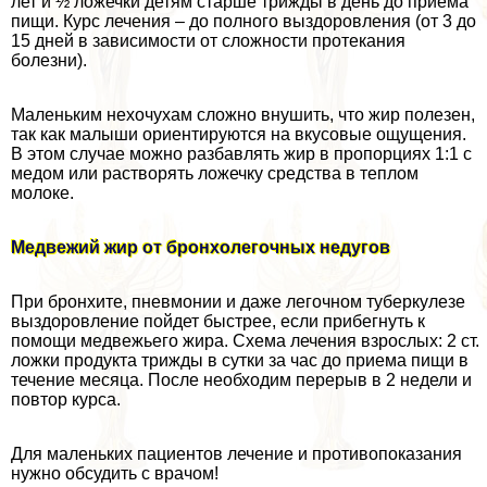
лет и ½ ложечки детям старше трижды в день до приема
пищи. Курс лечения – до полного выздоровления (от 3 до
15 дней в зависимости от сложности протекания
болезни).
Маленьким нехочухам сложно внушить, что жир полезен,
так как малыши ориентируются на вкусовые ощущения.
В этом случае можно разбавлять жир в пропорциях 1:1 с
медом или растворять ложечку средства в теплом
молоке.
Медвежий жир от бронхолегочных недугов
При бронхите, пневмонии и даже легочном туберкулезе
выздоровление пойдет быстрее, если прибегнуть к
помощи медвежьего жира. Схема лечения взрослых: 2 ст.
ложки продукта трижды в сутки за час до приема пищи в
течение месяца. После необходим перерыв в 2 недели и
повтор курса.
Для маленьких пациентов лечение и противопоказания
нужно обсудить с врачом!