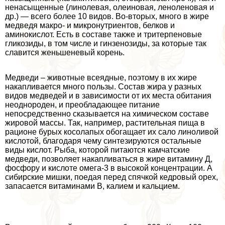
ненасыщенные (линолевая, олеиновая, леноленовая и
др.) — всего более 10 видов. Во-вторых, много в жире
медведя макро- и микронутриентов, белков и
аминокислот. Есть в составе также и тритерпеновые
гликозиды, в том числе и гинзенозиды, за которые так
славится женьшеневый корень.
Медведи – животные всеядные, поэтому в их жире
накапливается много пользы. Состав жира у разных
видов медведей и в зависимости от их места обитания
неоднороден, и преобладающее питание
непосредственно сказывается на химическом составе
жировой массы. Так, например, растительная пища в
рационе бурых косолапых обогащает их сало линоливой
кислотой, благодаря чему синтезируются остальные
виды кислот. Рыба, которой питаются камчатские
медведи, позволяет накапливаться в жире витамину Д,
фосфору и кислоте омега-3 в высокой концентрации. А
сибирские мишки, поедая перед спячкой кедровый орех,
запасается витаминами В, калием и кальцием.