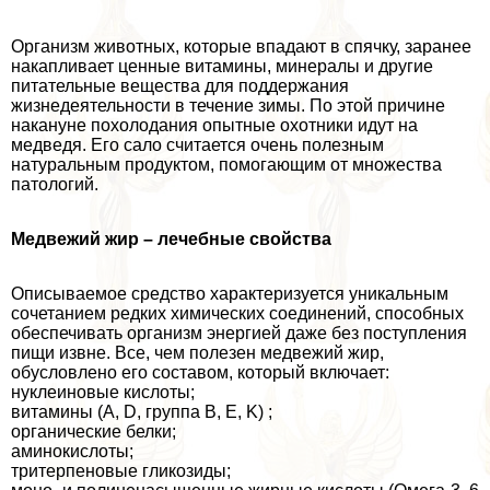
Организм животных, которые впадают в спячку, заранее
накапливает ценные витамины, минералы и другие
питательные вещества для поддержания
жизнедеятельности в течение зимы. По этой причине
накануне похолодания опытные охотники идут на
медведя. Его сало считается очень полезным
натуральным продуктом, помогающим от множества
патологий.
Медвежий жир – лечебные свойства
Описываемое средство хаpaктеризуется уникальным
сочетанием редких химических соединений, способных
обеспечивать организм энергией даже без поступления
пищи извне. Все, чем полезен медвежий жир,
обусловлено его составом, который включает:
нуклеиновые кислоты;
витамины (А, D, группа B, E, K) ;
органические белки;
аминокислоты;
тритерпеновые гликозиды;