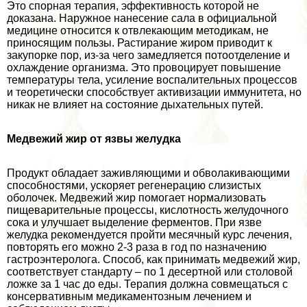
Это спopная терапия, эффективность которой не
доказана. Наружное нанесение сала в официальной
медицине относится к отвлекающим методикам, не
приносящим пользы. Растирание жиром приводит к
закупорке пор, из-за чего замедляется потоотделение и
охлаждение организма. Это провоцирует повышение
температуры тела, усиление воспалительных процессов
и теоретически способствует активизации иммунитета, но
никак не влияет на состояние дыхательных путей.
Медвежий жир от язвы желудка
Продукт обладает заживляющими и обволакивающими
способностями, ускоряет регенерацию слизистых
оболочек. Медвежий жир помогает нормализовать
пищеварительные процессы, кислотность желудочного
сока и улучшает выделение ферментов. При язве
желудка рекомендуется пройти мecячный курс лечения,
повторять его можно 2-3 раза в год по назначению
гастроэнтеролога. Способ, как принимать медвежий жир,
соответствует стандарту – по 1 десертной или столовой
ложке за 1 час до еды. Терапия должна совмещаться с
консервативным медикаментозным лечением и