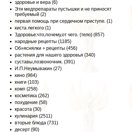
здоровье и вера (6)
Эти медпрепараты пустышки и не приносят
требуемый (2)
первая помощь при сердечном приступе. (1)
киста легкого (1)
Здоровье:что,почему,от чего. (тело) (857)
народные рецепты (1185)
Об»яснялки + рецепты (456)
растения для нашего здоровья (340)
суставы,позвоночник. (391)
И.П.Неумывакин (27)
кино (984)
книги (103)
комп (258)
косметика (262)
похудение (58)
красота (30)
кулинария (2511)
вторые блюда (731)
десерт (90)