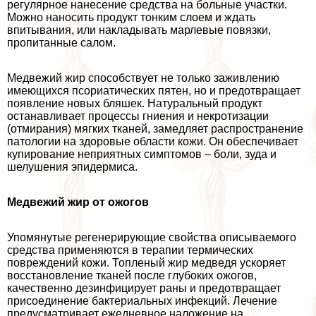
регулярное нанесение средства на больные участки.
Можно наносить продукт тонким слоем и ждать
впитывания, или накладывать марлевые повязки,
пропитанные салом.
Медвежий жир способствует не только заживлению
имеющихся псориатических пятен, но и предотвращает
появление новых бляшек. Натуральный продукт
останавливает процессы гниения и некротизации
(отмирания) мягких тканей, замедляет распространение
патологии на здоровые области кожи. Он обеспечивает
купирование неприятных симптомов – боли, зуда и
шелушения эпидермиса.
Медвежий жир от ожогов
Упомянутые регенерирующие свойства описываемого
средства применяются в терапии термических
повреждений кожи. Топленый жир медведя ускоряет
восстановление тканей после глубоких ожогов,
качественно дезинфицирует раны и предотвращает
присоединение бактериальных инфекций. Лечение
предусматривает ежедневное наложение на