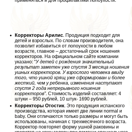
применяться и для профилактики лопоухости.
Корректоры Арилис
. Продукция подходит для
детей и взрослых. По словам производителя, она
позволит избавиться от лопоухости в любом
возрасте, главное – достаточный срок ношения
корректоров. На официальном сайте компании
указано: “
У детей с рождения значительный
результат заметен уже спустя 3 месяца ношения
ушных корректоров. У взрослого человека ввиду
того, что ушной хрящ уже сформирован и более
жесткий, чем у ребенка, изменения наступают
спустя 2 года непрерывного ношения
корректоров”
. Стоимость изделий составляет: 4
штуки – 950 рублей, 10 штук- 1690 рублей.
Корректоры Отостик
. Это продукция испанского
производства, которая имеет две линии normal и
baby. Они отличаются только размеры и могут быть
использованы, начиная с трехмecячного возраста.
Корректор повторяет форму ушной paковины и