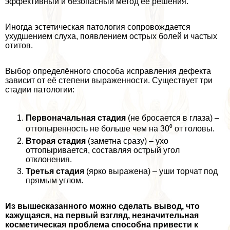
эффективный и безопасный метод ее решения.
Иногда эстетическая патология сопровождается
ухудшением слуха, появлением острых болей и частых
отитов.
Выбор определённого способа исправления дефекта
зависит от её степени выраженности. Существует три
стадии патологии:
Первоначальная стадия
(не бросается в глаза) –
оттопыренность не больше чем на 30⁰ от головы.
Вторая стадия
(заметна сразу) – ухо
оттопыривается, составляя острый угол
отклонения.
Третья стадия
(ярко выражена) – уши торчат под
прямым углом.
Из вышесказанного можно сделать вывод, что
кажущаяся, на первый взгляд, незначительная
косметическая проблема способна привести к