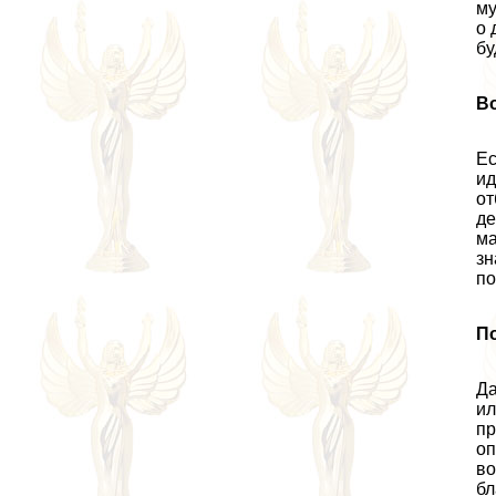
му
о 
бу
В
Ес
ид
от
де
ма
зн
по
П
Да
ил
пр
оп
во
бл