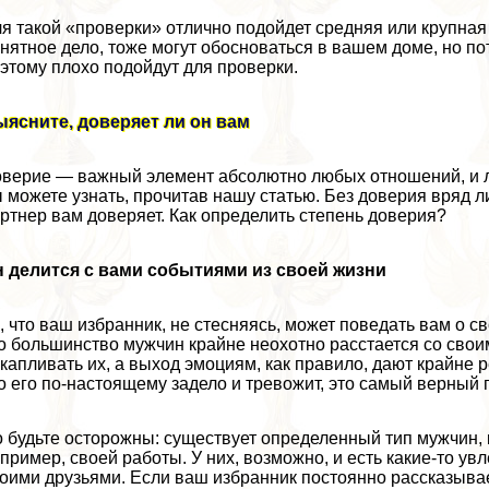
я такой «проверки» отлично подойдет средняя или крупная 
нятное дело, тоже могут обосноваться в вашем доме, но по
этому плохо подойдут для проверки.
ясните, доверяет ли он вам
верие — важный элемент абсолютно любых отношений, и л
 можете узнать, прочитав нашу статью. Без доверия вряд л
ртнер вам доверяет. Как определить степень доверия?
 делится с вами событиями из своей жизни
, что ваш избранник, не стесняясь, может поведать вам о с
о большинство мужчин крайне неохотно расстается со сво
капливать их, а выход эмоциям, как правило, дают крайне р
о его по-настоящему задело и тревожит, это самый верный 
 будьте осторожны: существует определенный тип мужчин, к
пример, своей работы. У них, возможно, и есть какие-то ув
оими друзьями. Если ваш избранник постоянно рассказывае