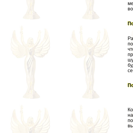
ме
во
По
Ра
по
чт
пр
шу
бу
се
П
Ко
на
по
вы