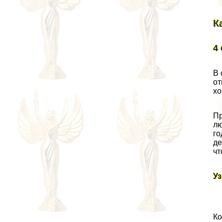
К
4
В 
от
хо
Пp
лю
го
де
чт
Уз
Ко