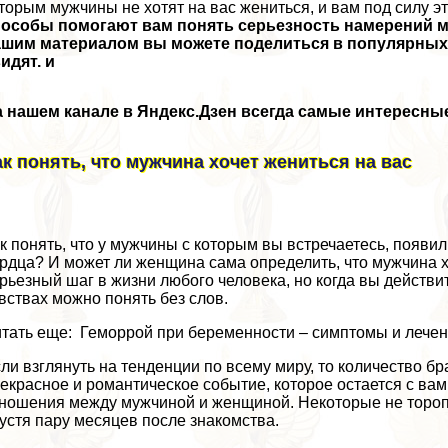
торым мужчины не хотят на вас жениться, и вам под силу э
пособы помогают вам понять серьезность намерений м
шим материалом вы можете поделиться в популярных с
идят. и
 нашем канале в Яндекс.Дзен всегда самые интересные
ак понять, что мужчина хочет жениться на вас
к понять, что у мужчины с которым вы встречаетесь, появи
рдца? И может ли женщина сама определить, что мужчина х
рьезный шаг в жизни любого человека, но когда вы действи
вствах можно понять без слов.
тать еще: Геморрой при беременности – симптомы и лече
ли взглянуть на тенденции по всему миру, то количество бp
екрасное и романтическое событие, которое остается с вам
ношения между мужчиной и женщиной. Некоторые не торопят
устя пару месяцев после знакомства.