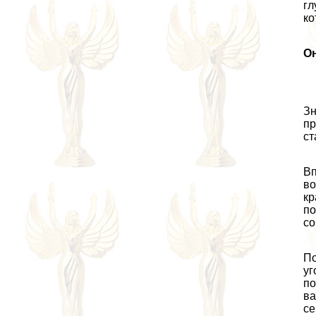
гл
ко
Он
Зн
пр
ст
Вп
во
кр
по
со
По
уг
по
ва
се