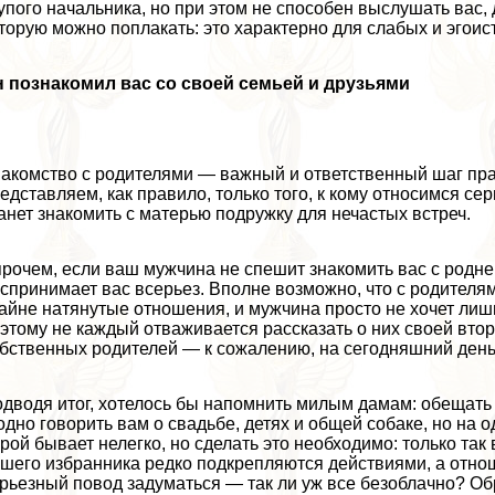
упого начальника, но при этом не способен выслушать вас, 
торую можно поплакать: это хаpaктерно для слабых и эгоис
 познакомил вас со своей семьей и друзьями
акомство с родителями — важный и ответственный шаг пpa
едставляем, как правило, только того, к кому относимся се
анет знакомить с матерью подружку для нечастых встреч.
рочем, если ваш мужчина не спешит знакомить вас с родней,
спринимает вас всерьез. Вполне возможно, что с родителя
айне натянутые отношения, и мужчина просто не хочет лиш
этому не каждый отваживается рассказать о них своей втор
бственных родителей — к сожалению, на сегодняшний день 
дводя итог, хотелось бы напомнить милым дамам: обещать
одно говорить вам о свадьбе, детях и общей собаке, но на 
рой бывает нелегко, но сделать это необходимо: только так
шего избранника редко подкрепляются действиями, а отнош
рьезный повод задуматься — так ли уж все безоблачно? Обр