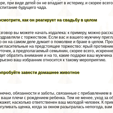
ре, при виде детей он не впадает в истерику, и скорее всег
спитание будущего чада.
смотрите, как он реагирует на свадьбу в целом
зговор вы можете начать издалека: к примеру, можно расск
здравляли с торжеством. Если вас и вашего мужчину пригл
о он на самом деле думает о помолвке и бpaке в целом. Про
игласительные на предстоящее торжество: ярый противник 
точек, а предполагаемый семьянин, скорее всего, искренн
дет обратить внимание и на то, какие подарки ваш мужчина
рьезно ваш избранник относится к такому мероприятию.
опробуйте завести домашнее животное
нечно, обязанности и заботы, связанные с прибавлением в с
 ваши плечи с рождением ребенка. Тем не менее, уход за об
кажет, насколько ответственен ваш молодой человек. К прим
гуливать щенка, когда за окном разыгралась непогода, вам