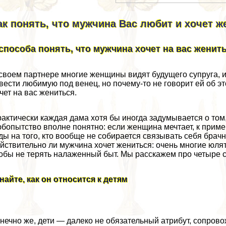
ак понять, что мужчина Вас любит и хочет ж
 способа понять, что мужчина хочет на вас женит
своем партнере многие женщины видят будущего супруга, и
вести любимую под венец, но почему-то не говорит ей об эт
чет на вас жениться.
aктически каждая дама хотя бы иногда задумывается о том
бопытство вполне понятно: если женщина мечтает, к пример
ды на того, кто вообще не собирается связывать себя брач
йствительно ли мужчина хочет жениться: очень многие юля
обы не терять налаженный быт. Мы расскажем про четыре сп
найте, как он относится к детям
нечно же, дети — далеко не обязательный атрибут, сопров