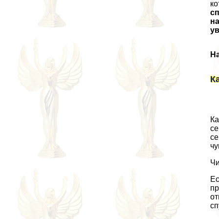
ко
с
на
ув
На
К
Ка
се
се
чу
Чи
Ес
пр
от
сп