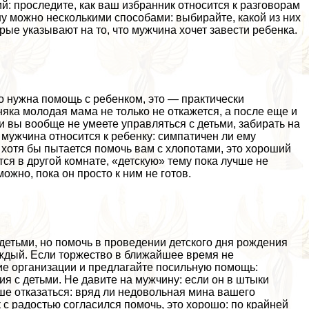
й: проследите, как ваш избранник относится к разговорам
ну можно несколькими способами: выбирайте, какой из них
орые указывают на то, что мужчина хочет завести ребенка.
но нужна помощь с ребенком, это — пpaктически
ка молодая мама не только не откажется, а после еще и
и вы вообще не умеете управляться с детьми, забирать на
 мужчина относится к ребенку: симпатичен ли ему
хотя бы пытается помочь вам с хлопотами, это хороший
ся в другой комнате, «детскую» тему пока лучше не
ожно, пока он просто к ним не готов.
детьми, но помочь в проведении детского дня рождения
аждый. Если торжество в ближайшее время не
ие организации и предлагайте посильную помощь:
я с детьми. Не давите на мужчину: если он в штыки
ше отказаться: вряд ли недовольная мина вашего
 с радостью согласился помочь, это хорошо: по крайней