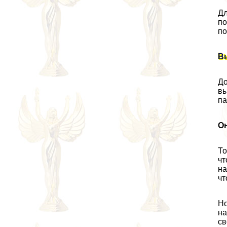
Дл
по
по
Вы
До
вы
па
Он
То
чт
на
чт
Но
на
св