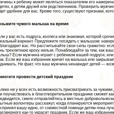
жчины к ребенку может являться показателем его намерени
детях, к детям друзей или родственников. Проверить мужчи
дет удобнее для вас. Кроме того, существуют признаки, кот
озьмите чужого малыша на время
ли у вас есть подруга, коллега или знакомая, которой сроч
еальный вариант. Предложите посидеть с малышом: наверня
благодарит вас. Но рассчитывайте свои силы грамотно: есл
нь трехлетнюю кроху нельзя. Понаблюдайте за тем, как ваш
лыш? Если мужчина играет с ребенком вашей подруги, или 
ак. Если же ваш избранник кричит на малыша или закрывает
днимать. Не факт, что ваш мужчина ненавидит детей — возм
омогите провести детский праздник
леко не у всех есть возможность присматривать за чужими 
и поучаствовать в благотворительном празднике сможет к
едвидится, смело отправляйтесь в местные добровольческ
ытные волонтеры расскажут, когда планируются мероприяти
спринял вашу идею, от совместной помощи детям пока луч
аговерного как-то украсит праздник. Если же ваш избранник