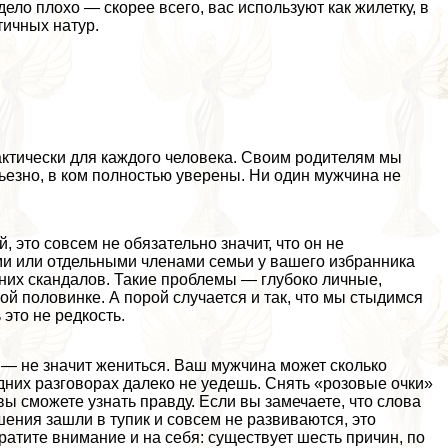
дело плохо — скорее всего, вас используют как жилетку, в
тичных натур.
ктически для каждого человека. Своим родителям мы
рьезно, в ком полностью уверены. Ни один мужчина не
 это совсем не обязательно значит, что он не
ми или отдельными члeнами семьи у вашего избранника
них скандалов. Такие проблемы — глубоко личные,
ой половинке. А порой случается и так, что мы стыдимся
это не редкость.
 — не значит жениться. Ваш мужчина может сколько
одних разговорах далеко не уедешь. Снять «розовые очки»
 вы сможете узнать правду. Если вы замечаете, что слова
ения зашли в тупик и совсем не развиваются, это
атите внимание и на себя: существует шесть причин, по