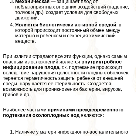
Механическая
— защищает плод от
нeблагоприятных внешних воздействий (падение,
толчок и др.), создает условия для свободных
движений;
Является биологически активной средой
, в
которой происходит постоянный обмен между
матерью и ребенком и секреция химический
веществ.
При излитии страдают все эти функции, однако самым
опасным из осложнений является
внутриутробное
инфицирование плода,
т.к. подтекание происходит
вследствие нарушения целостности плодных оболочек,
теряется герметичность защиты ребенка от внешней
среды, нарушается её стерильность. Создается
возможность для проникновения бактерии, вирусов,
грибов и др.
Наиболее частыми
причинами преждевременного
подтекания околоплодных вод
являются:
Наличие у матери инфекционно-воспалительного