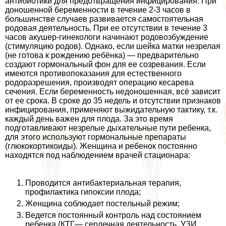
антибиотики для предотвращения инфицирования. При
доношенной беременности в течение 2-3 часов в
большинстве случаев развивается самостоятельная
родовая деятельность. При ее отсутствии в течение 3
часов акушер-гинекологи начинают родовозбуждение
(стимуляцию родов). Однако, если шейка матки незрелая
(не готова к рождению ребёнка) — предварительно
создают гормональный фон для ее созревания. Если
имеются противопоказания для естественного
родоразрешения, производят операцию кесарева
сечения. Если беременность недоношенная, всё зависит
от ее срока. В сроке до 35 недель и отсутствии признаков
инфицирования, применяют выжидательную тактику, т.к.
каждый день важен для плода. За это время
подготавливают незрелые дыхательные пути ребенка,
для этого используют гормональные препараты
(глюкокортикоиды). Женщина и ребенок постоянно
находятся под наблюдением врачей стационара:
Проводится антибактериальная терапия,
профилактика гипоксии плода;
Женщина соблюдает пocтeльный режим;
Ведется постоянный контроль над состоянием
ребенка (КТГ— сердечная деятельность, УЗИ,