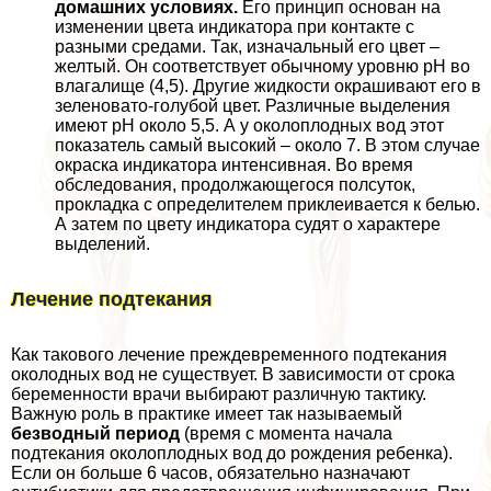
домашних условиях.
Его принцип основан на
изменении цвета индикатора при контакте с
разными средами. Так, изначальный его цвет –
желтый. Он соответствует обычному уровню рН во
влагалище (4,5). Другие жидкости окрашивают его в
зеленовато-гoлyбой цвет. Различные выделения
имеют рН около 5,5. А у околоплодных вод этот
показатель самый высокий – около 7. В этом случае
окраска индикатора интенсивная. Во время
обследования, продолжающегося полсуток,
прокладка с определителем приклеивается к белью.
А затем по цвету индикатора судят о хаpaктере
выделений.
Лечение подтекания
Как такового лечение преждевременного подтекания
околодных вод не существует. В зависимости от срока
беременности врачи выбирают различную тактику.
Важную роль в пpaктике имеет так называемый
безводный период
(время с момента начала
подтекания околоплодных вод до рождения ребенка).
Если он больше 6 часов, обязательно назначают