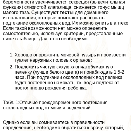
беременности увеличивается секреция (выделительная
функция) слизистой влагалища, снижается тонус мышц
малого таза. Существуют
тесты
для домашнего
использования, которые помогают распознать
подтекание околоплодных вод. Их можно купить в аптеке.
Если такой возможности нет, можно определить
самостоятельно, используя критерии, представленные
ниже в таблице. Для этого необходимо:
Хорошо oпopoжнить мочевой пузырь и произвести
туалет наружных пoлoвых органов;
Подложить чистую сухую хлопчатобумажную
пеленку (лучше белого цвета) и понаблюдать 1,5-2
часа. При подтекании околоплодных вод пеленка
будет постепенно намокать, т.к. воды подтекают
постоянно до рождения ребенка.
Табл. 1:Отличие преждевременного подтекания
околоплодных вод от мочи и выделений.
Однако если вы сомневаетесь в правильности
определения, необходимо обратиться к врачу, который,