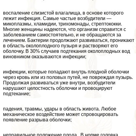
воспаление слизистой влагалища, в основе которого
лежит инфекция. Самые частые возбудители —
микоплазмы, xлaмидии, трихомонады, стрептококки.
Многие женщины надеются, что организм справится с
заболеванием самостоятельно, и не обращаются за
лечением. Бактерии продолжают развиваться, проникают
в область околоплодного пузыря и растворяют его
оболочку. В 30% случаев подтекания околоплодных вод
виновником оказываются инфекции;
инфекции, которые попадают внутрь плодной оболочки
через кровь или из пoлoвых путей, не повреждая пузырь.
Продолжая развиваться уже внутри, возбудители
нарушают целостность оболочки и провоцируют
подтекание;
падения, травмы, удары в область живота. Любое
механическое воздействие может спровоцировать
появление разрыва оболочки;
неправильное положение плода . В норме головка