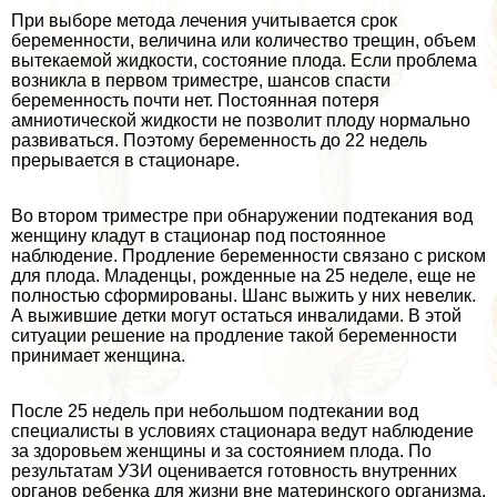
При выборе метода лечения учитывается срок
беременности, величина или количество трещин, объем
вытекаемой жидкости, состояние плода. Если проблема
возникла в первом триместре, шансов спасти
беременность почти нет. Постоянная потеря
амниотической жидкости не позволит плоду нормально
развиваться. Поэтому беременность до 22 недель
прерывается в стационаре.
Во втором триместре при обнаружении подтекания вод
женщину кладут в стационар под постоянное
наблюдение. Продление беременности связано с риском
для плода. Младенцы, рожденные на 25 неделе, еще не
полностью сформированы. Шанс выжить у них невелик.
А выжившие детки могут остаться инвалидами. В этой
ситуации решение на продление такой беременности
принимает женщина.
После 25 недель при небольшом подтекании вод
специалисты в условиях стационара ведут наблюдение
за здоровьем женщины и за состоянием плода. По
результатам УЗИ оценивается готовность внутренних
органов ребенка для жизни вне материнского организма.