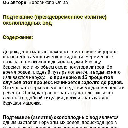
Об авторе
: Боровикова Ольга
Подтекание (преждевременное излитие)
околоплодных вод
Содержание:
До рождения малыш, находясь в материнской утробе,
«плавает» в амниотической жидкости. Беременные
называют ее околоплодными водами. К концу
беременности их объем около полутора литров. Во
время родов плодный пузырь лопается, и воды из него
изливаются наружу.
Но примерно в 15 процентов
случаев этот процесс начинается задолго до родов.
Это чревато серьезными последствиями для женщины и
ребенка. О том, как распознать эту патологию, и что
делать в подобной ситуации должна знать каждая
будущая мамочка.
Подтекание (излитие) околоплодных вод
является
одним из этапов нормальных родов, происходящее в
конце первого периода при полном или почти полном