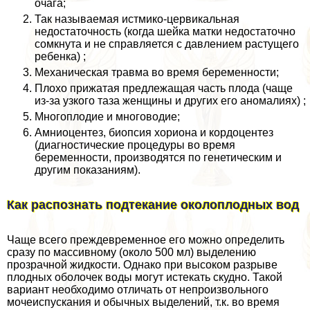
очага;
Так называемая истмико-цервикальная
недостаточность (когда шейка матки недостаточно
сомкнута и не справляется с давлением растущего
ребенка) ;
Механическая травма во время беременности;
Плохо прижатая предлежащая часть плода (чаще
из-за узкого таза женщины и других его аномалиях) ;
Многоплодие и многоводие;
Амниоцентез, биопсия хориона и кордоцентез
(диагностические процедуры во время
беременности, производятся по генетическим и
другим показаниям).
Как распознать подтекание околоплодных вод
Чаще всего преждевременное его можно определить
сразу по массивному (около 500 мл) выделению
прозрачной жидкости. Однако при высоком разрыве
плодных оболочек воды могут истекать скудно. Такой
вариант необходимо отличать от непроизвольного
мочеиспускания и обычных выделений, т.к. во время