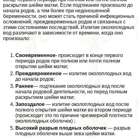
раскрытии шейки матки. Если подтекание произошло до
начала родов, а тем более при недоношенной
беременности, оно может стать причиной инфекционных
осложнений, преждевременных родов и связанных с
этими состояниями последствий. Излитие околоплодных
вод различают в зависимости от времени, когда оно
произошло:
Своевременное-
происходит в конце первого
периода родов при полном или почти полном
открытии шейки матки;
Преждевременное —
излитие околоплодных вод
до начала родов;
Раннее
— подтекание околоплодных вод после
начала родовой деятельности, но перед полным
раскрытием шейки матки;
Запоздалое
— излитие околоплодных вод после
полного открытия шейки матки во втором периоде
(происходит это по причине чрезмерной плотности
околоплодных оболочек) ;
Высокий разрыв плодных оболочек
— разрыв
плодных оболочек выше зева шейки матки.