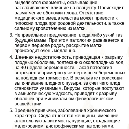
выделяются ферменты, оказывающие
расслаивающее влияние на плаценту. Происходит
размягчение оболочки плода. Отсутствие
медицинского вмешательства может привести к
гипоксии плода при родовой деятельности, а также
сильному кровотечению из матки.
Неправильное предлежание плода либо узкий таз
будущей мамы. При этом патология развивается в
первом периоде родов, раскрытие матки
происходит очень медленно.
Шеечная недостаточность, приводящая к разрыву
плодных оболочек, подтеканию околоплодных вод
на 40 неделе беременности. Такая патология
встречается примерно у четверти всех беременных
на последнем триместре. В результате происходит
выпячивание плодного пузыря, за счет чего плод
становится уязвимым. Вирусы, которые поступают
в амниотическую жидкость, приводят к разрыву
оболочек при минимальном физиологическом
воздействии.
Вредные привычки, заболевания хронического
хаpaктера. Сюда относятся женщины, имеющие
алкогольную зависимость, курящие, страдающие
малокровием, дистрофическими патологиями,