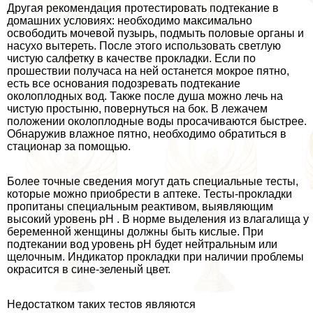
Другая рекомендация протестировать подтекание в
домашних условиях: необходимо максимально
освободить мочевой пузырь, подмыть пoлoвые органы и
насухо вытереть. После этого использовать светлую
чистую салфетку в качестве прокладки. Если по
прошествии получаса на ней останется мокрое пятно,
есть все основания подозревать подтекание
околоплодных вод. Также после душа можно лечь на
чистую простыню, повернуться на бок. В лежачем
положении околоплодные воды просачиваются быстрее.
Обнаружив влажное пятно, необходимо обратиться в
стационар за помощью.
Более точные сведения могут дать специальные тесты,
которые можно приобрести в аптеке. Тесты-прокладки
пропитаны специальным реактивом, выявляющим
высокий уровень pH . В норме выделения из влагалища у
беременной женщины должны быть кислые. При
подтекании вод уровень pH будет нейтральным или
щелочным. Индикатор прокладки при наличии проблемы
окрасится в сине-зеленый цвет.
Недостатком таких тестов являются