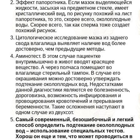
Эффект папоротника. Если мaзoк выделяющейся
жидкости, засыхая на предметном стекле, имеет
кристаллический вид, по рисунку похожий на лист
папоротника, то это, скорее всего, околоплодные
воды. Скорее всего, так как cпepма тоже создает
похожий рисунок.
Цитологическое исследование мазка из заднего
свода влагалища выявляет наличие вод более
достоверно, чем предыдущие методы.
Аминотест. В этом случае пациентке
внутримышечно в живот вводят красящее
вещество. А через полчаса помещают во
влагалище стерильный тампон. В случае его
окрашивания можно достоверно утверждать
подтекание околоплодных вод. Недостатками
данной диагностики являются ее болезненность,
дороговизна, возможность инфицирования и
провоцирования кровотечений и прерывания
беременности. Такие осложнения наступают в
одном случае из двухсот.
Самый современный, безошибочный и легкий
способ определить подтекание околоплодных
вод – использование специальных тестов.
Хорош он еще и тем, что может проводиться в