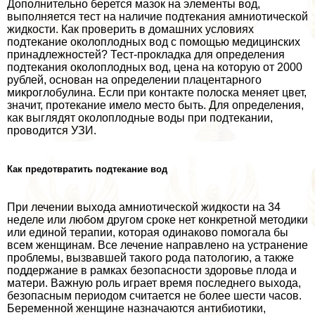
Дополнительно берется мaзoк на элементы вод,
выполняется тест на наличие подтекания амниотической
жидкости. Как проверить в домашних условиях
подтекание околоплодных вод с помощью медицинских
принадлежностей? Тест-прокладка для определения
подтекания околоплодных вод, цена на которую от 2000
рублей, основан на определении плацентарного
микроглобулина. Если при контакте полоска меняет цвет,
значит, протекание имело место быть. Для определения,
как выглядят околоплодные воды при подтекании,
проводится УЗИ.
Как предотвратить подтекание вод
При лечении выхода амниотической жидкости на 34
неделе или любом другом сроке нет конкретной методики
или единой терапии, которая одинаково помогала бы
всем женщинам. Все лечение направлено на устранение
проблемы, вызвавшей такого рода патологию, а также
поддержание в рамках безопасности здоровье плода и
матери. Важную роль играет время последнего выхода,
безопасным периодом считается не более шести часов.
Беременной женщине назначаются антибиотики,