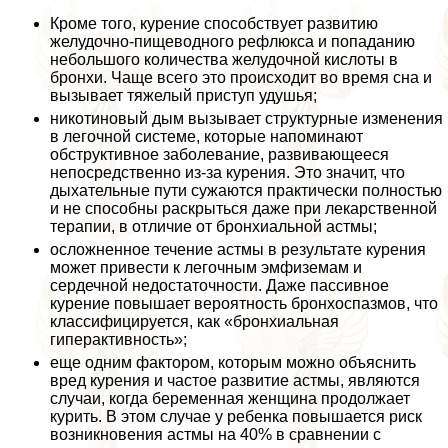
Кроме того, курение способствует развитию
желудочно-пищеводного рефлюкса и попаданию
небольшого количества желудочной кислоты в
бронхи. Чаще всего это происходит во время сна и
вызывает тяжелый приступ удушья;
никотиновый дым вызывает структурные изменения
в легочной системе, которые напоминают
обструктивное заболевание, развивающееся
непосредственно из-за курения. Это значит, что
дыхательные пути сужаются пpaктически полностью
и не способны раскрыться даже при лекарственной
терапии, в отличие от бронхиальной астмы;
осложненное течение астмы в результате курения
может привести к легочным эмфиземам и
сердечной недостаточности. Даже пассивное
курение повышает вероятность бронхоспазмов, что
классифицируется, как «бронхиальная
гипеpaктивность»;
еще одним фактором, которым можно объяснить
вред курения и частое развитие астмы, являются
случаи, когда беременная женщина продолжает
курить. В этом случае у ребенка повышается риск
возникновения астмы на 40% в сравнении с