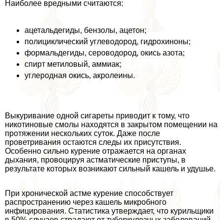
Наиболее вредными считаются:
ацетальдегиды, бензолы, ацетон;
полициклический углеводород, гидрохиноны;
формальдегиды, сероводород, окись азота;
спирт метиловый, аммиак;
углеродная окись, акролеины.
Выкуривание одной сигареты приводит к тому, что
никотиновые смолы находятся в закрытом помещении на
протяжении нескольких суток. Даже после
проветривания остаются следы их присутствия.
Особенно сильно курение отражается на органах
дыхания, провоцируя астматические приступы, в
результате которых возникают сильный кашель и удушье.
При хронической астме курение способствует
распространению через кашель микробного
инфицирования. Статистика утверждает, что курильщики
в 50% случаев страдают от туберкулезных заболеваний,