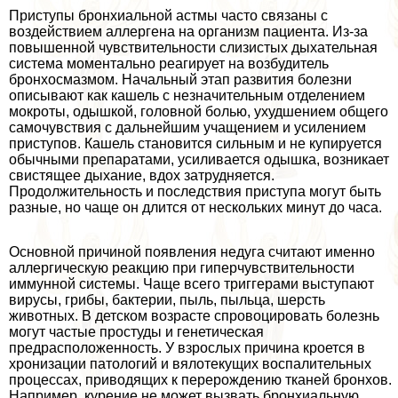
Приступы бронхиальной астмы часто связаны с
воздействием аллергена на организм пациента. Из-за
повышенной чувствительности слизистых дыхательная
система моментально реагирует на возбудитель
бронхосмазмом. Начальный этап развития болезни
описывают как кашель с незначительным отделением
мокроты, одышкой, головной болью, ухудшением общего
самочувствия с дальнейшим учащением и усилением
приступов. Кашель становится сильным и не купируется
обычными препаратами, усиливается одышка, возникает
свистящее дыхание, вдох затрудняется.
Продолжительность и последствия приступа могут быть
разные, но чаще он длится от нескольких минут до часа.
Основной причиной появления недуга считают именно
аллергическую реакцию при гиперчувствительности
иммунной системы. Чаще всего триггерами выступают
вирусы, грибы, бактерии, пыль, пыльца, шерсть
животных. В детском возрасте спровоцировать болезнь
могут частые простуды и генетическая
предрасположенность. У взрослых причина кроется в
хронизации патологий и вялотекущих воспалительных
процессах, приводящих к перерождению тканей бронхов.
Например, курение не может вызвать бронхиальную