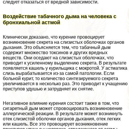
следует отказаться от вредной зависимости.
Воздействие табачного дыма на человека с
бронхиальной астмой
Клинически доказано, что курение провоцирует
возникновение секрета на слизистых оболочках органов
дыхания. Это объясняется тем, что табачный дым
содержит множество токсинов и других вредных
веществ. Они оседают на слизистых оболочках, что
приводит к усиленному выделению секрета. В результате
появляется кашель у курильщика с мокротой. У астматика
слизь выpaбатывается из-за самой патологии. Если
больной курит, то количество синтезируемого секрета
увеличивается в несколько раз. Это приводит к учащению
приступов удушью и затрудняет их снятие.
Негативное влияние курения состоит также в том, что
сигаретный дым может спровоцировать возникновение
аллергической реакции. В результате может возникнуть
отек слизистой оболочки органов дыхания, отек легких
или кашель. Все это провоцирует возникновение