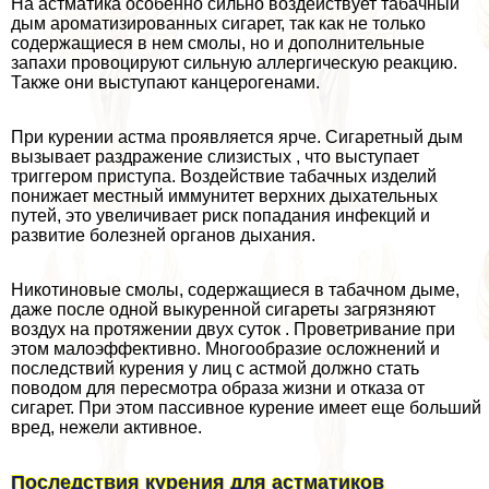
На астматика особенно сильно воздействует табачный
дым ароматизированных сигарет, так как не только
содержащиеся в нем смолы, но и дополнительные
запахи провоцируют сильную аллергическую реакцию.
Также они выступают канцерогенами.
При курении астма проявляется ярче. Сигаретный дым
вызывает раздражение слизистых , что выступает
триггером приступа. Воздействие табачных изделий
понижает местный иммунитет верхних дыхательных
путей, это увеличивает риск попадания инфекций и
развитие болезней органов дыхания.
Никотиновые смолы, содержащиеся в табачном дыме,
даже после одной выкуренной сигареты загрязняют
воздух на протяжении двух суток . Проветривание при
этом малоэффективно. Многообразие осложнений и
последствий курения у лиц с астмой должно стать
поводом для пересмотра образа жизни и отказа от
сигарет. При этом пассивное курение имеет еще больший
вред, нежели активное.
Последствия курения для астматиков