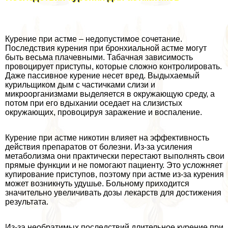
Курение при астме – недопустимое сочетание.
Последствия курения при бронхиальной астме могут
быть весьма плачевными. Табачная зависимость
провоцирует приступы, которые сложно контролировать.
Даже пассивное курение несет вред. Выдыхаемый
курильщиком дым с частичками слизи и
микроорганизмами выделяется в окружающую среду, а
потом при его вдыхании оседает на слизистых
окружающих, провоцируя заражение и воспаление.
Курение при астме никотин влияет на эффективность
действия препаратов от болезни. Из-за усиления
метаболизма они пpaктически перестают выполнять свои
прямые функции и не помогают пациенту. Это усложняет
купирование приступов, поэтому при астме из-за курения
может возникнуть удушье. Больному приходится
значительно увеличивать дозы лекарств для достижения
результата.
Из-за необратимых последствий длительное курение при