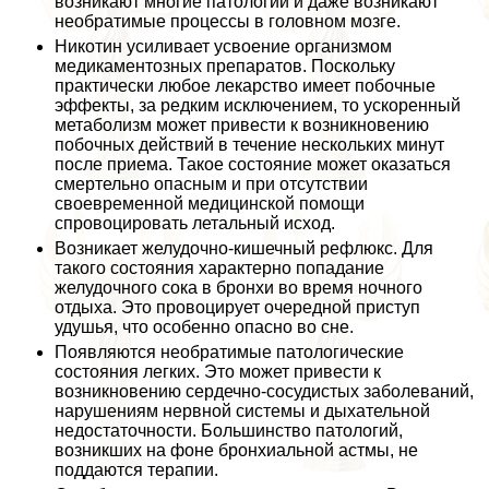
возникают многие патологии и даже возникают
необратимые процессы в головном мозге.
Никотин усиливает усвоение организмом
медикаментозных препаратов. Поскольку
пpaктически любое лекарство имеет побочные
эффекты, за редким исключением, то ускоренный
метаболизм может привести к возникновению
побочных действий в течение нескольких минут
после приема. Такое состояние может оказаться
cмepтельно опасным и при отсутствии
своевременной медицинской помощи
спровоцировать летальный исход.
Возникает желудочно-кишечный рефлюкс. Для
такого состояния хаpaктерно попадание
желудочного сока в бронхи во время ночного
отдыха. Это провоцирует очередной приступ
удушья, что особенно опасно во сне.
Появляются необратимые патологические
состояния легких. Это может привести к
возникновению сердечно-сосудистых заболеваний,
нарушениям нервной системы и дыхательной
недостаточности. Большинство патологий,
возникших на фоне бронхиальной астмы, не
поддаются терапии.