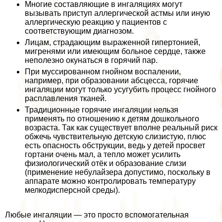
Многие составляющие в ингаляциях могут
вызывать приступ аллергической астмы или иную
аллергическую реакцию у пациентов с
соответствующим диагнозом.
Лицам, страдающим выраженной гипертонией,
мигренями или имеющим больное сердце, также
неполезно окунаться в горячий пар.
При муссированном гнойном воспалении,
например, при образовании абсцесса, горячие
ингаляции могут только усугубить процесс гнойного
расплавления тканей.
Традиционные горячие ингаляции нельзя
применять по отношению к детям дошкольного
возраста. Так как существует вполне реальный риск
обжечь чувствительную детскую слизистую, плюс
есть опасность обструкции, ведь у детей просвет
гортани очень мал, а тепло может усилить
физиологический отёк и образование слизи
(применение небулайзера допустимо, поскольку в
аппарате можно контролировать температуру
мелкодисперсной среды).
Любые ингаляции — это просто вспомогательная