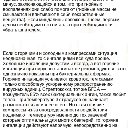
минус, заключающийся в том, что при гнойных
воспалениях они слабо помогают (гнойные массы не
смываются и впитывают в себя лекарственные
вещества). Если миндалины обложены гноем, первым
делом необходимо его смыть, а при необходимости —
убрать шпателем.
Если с горячими и холодными компрессами ситуация
неоднозначная, то с ингаляциями всё куда проще.
Холодные ингаляции допустимы всегда, а вот горячие
ингаляции при вирусных ангинах не рекомендуются, зато
однозначно показаны при бактериальных формах.
Горячие ингаляции усиливают кровоток, тем самым,
только способствуя ускоренному распространению
вирусных единиц. Стрептококки, тот же БГСА —
возбудитель 85% всех бактериальных ангин, также любит
тепло. При температуре 37 градусов он начинает
размножаться активнее всего. Но если горячие
компрессы из-за опосредованности воздействия
поднимают температуру именно до тех значений,
которые оптимальны для многих бактерий, то горячие
ингаляции действуют напрямую, непосредственно на