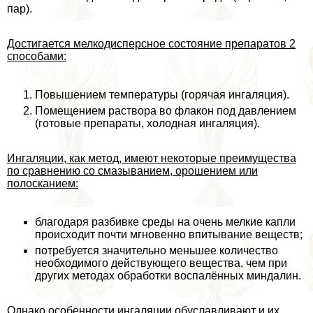
пар).
Достигается мелкодисперсное состояние препаратов 2
способами:
Повышением температуры (горячая ингаляция).
Помещением раствора во флакон под давлением
(готовые препараты, холодная ингаляция).
Ингаляции, как метод, имеют некоторые преимущества
по сравнению со смазыванием, орошением или
полосканием:
благодаря разбивке среды на очень мелкие капли
происходит почти мгновенно впитывание веществ;
потребуется значительно меньшее количество
необходимого действующего вещества, чем при
других методах обработки воспалённых миндалин.
Однако особенности ингаляции обуславливают и их