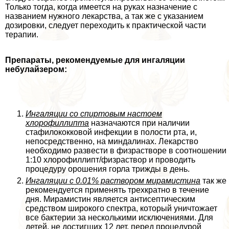
Только тогда, когда имеется на руках назначение с
названием нужного лекарства, а так же с указанием
дозировки, следует переходить к пpaктической части
терапии.
Препараты, рекомендуемые для ингаляции
небулайзером:
Ингаляции со спиртовым настоем
хлорофиллипта
назначаются при наличии
стафилококковой инфекции в полости рта, и,
непосредственно, на миндалинах. Лекарство
необходимо развести в физрастворе в соотношении
1:10 хлорофиллипт/физраствор и проводить
процедуру орошения горла трижды в день.
Ингаляции с 0.01% раствором мирамистина
так же
рекомендуется применять трехкратно в течение
дня. Мирамистин является антисептическим
средством широкого спектра, который уничтожает
все бактерии за несколькими исключениями. Для
детей, не достигших 12 лет, перед процедурой