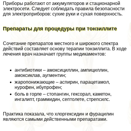
Приборы работают от аккумуляторов и стационарной
электросети. Следует соблюдать правила безопасности
для электроприборов: сухие руки и сухая поверхность.
Препараты для процедуры при тонзиллите
Сочетание препаратов местного и широкого спектра
действий составляет основу терапии тонзиллита. В ходе
лечения врач назначает группы медикаментов:
антибиотики – амоксициллин, ампициллин,
амоксиклав, аугментин;
жаропонижающие – аспирин, парацетамол,
нурофен, ибупрофен;
боль в горле – стопангин, гексорал, каметон,
ингалипт, граммидин, септолете, стрепсилс.
Пpaктика показала, что хлоргексидин и фурацилин
являются самыми действенными препаратами.