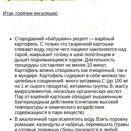
Итак, горячие ингаляции:
Стародавний «бабушкин» рецепт — варёный
картофель. С только что сваренной картошки
сливают воду, после чего пациент наклоняется над
тарой, накрывает голову и шею полотенцем и
дышит поднимающимся паром. Длительность
процедуры составляет не менее 10 минут.
Картофель можно отваривать как очищенный, так и
в мундире. Картофель содержит в себе множество
целебных соединений: много витамина С (до 100 мг
на 1 кг сырого продукта), витамины группы В, массу
микроэлементов, несколько органических кислот.
Пар от варёной картошки обладает выраженным
бактерицидным действием (сочетание высокой
температуры и химического воздействия
содержащихся в паре веществ).
В аналогичной таре вскипятить воду. Взять поровну
ромашки, календулы и чабреца, перемешать (травы
и готовые травяные сборы продаются в любой