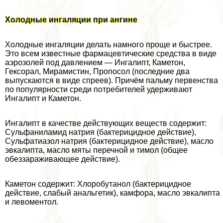
Холодные ингаляции при ангине
Холодные ингаляции делать намного проще и быстрее.
Это всем известные фармацевтические средства в виде
аэрозолей под давлением — Ингалипт, Каметон,
Гексорал, Мирамистин, Пропосол (последние два
выпускаются в виде спреев). Причём пальму первенства
по популярности среди потребителей удерживают
Ингалипт и Каметон.
Ингалипт в качестве действующих веществ содержит:
Сульфаниламид натрия (бактерицидное действие),
Сульфатиазол натрия (бактерицидное действие), масло
эвкалипта, масло мяты перечной и тимол (общее
обеззараживающее действие).
Каметон содержит: Хлоробутанол (бактерицидное
действие, слабый aнaльгетик), камфора, масло эвкалипта
и левоментол.