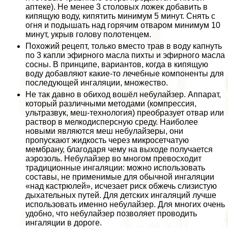
аптеке). Не менее 3 столовых ложек добавить в
кипящую воду, кипятить минимум 5 минут. Снять с
огня и подышать над горячим отваром минимум 10
минут, укрыв голову полотенцем.
Похожий рецепт, только вместо трав в воду капнуть
по 3 капли эфирного масла пихты и эфирного масла
сосны. В принципе, вариантов, когда в кипящую
воду добавляют какие-то лечебные компоненты для
последующей ингаляции, множество.
Не так давно в обиход вошёл небулайзер. Аппарат,
который различными методами (компрессия,
ультразвук, меш-технология) преобразует отвар или
раствор в мелкодисперсную среду. Наиболее
новыми являются меш небулайзеры, они
пропускают жидкость через микросетчатую
мембрану, благодаря чему на выходе получается
аэрозоль. Небулайзер во многом превосходит
традиционные ингаляции: можно использовать
составы, не применимые для обычной ингаляции
«над кастрюлей», исчезает риск обжечь слизистую
дыхательных путей. Для детских ингаляций лучше
использовать именно небулайзер. Для многих очень
удобно, что небулайзер позволяет проводить
ингаляции в дороге.