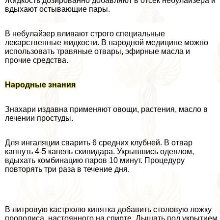
Жидкость дозированно добавляют в отсек небулайзера и
вдыхают остывающие пары.
В небулайзер вливают строго специальные
лекарственные жидкости. В народной медицине можно
использовать травяные отвары, эфирные масла и
прочие средства.
Народные знания
Знахари издавна применяют овощи, растения, масло в
лечении простуды.
Для ингаляции сварить 6 средних клубней. В отвар
капнуть 4-5 капель скипидapа. Укрывшись одеялом,
вдыхать комбинацию паров 10 минут. Процедуру
повторять три раза в течение дня.
В литровую кастрюлю кипятка добавить столовую ложку
прополиса, настоянного на спирте. Дышать под укрытием