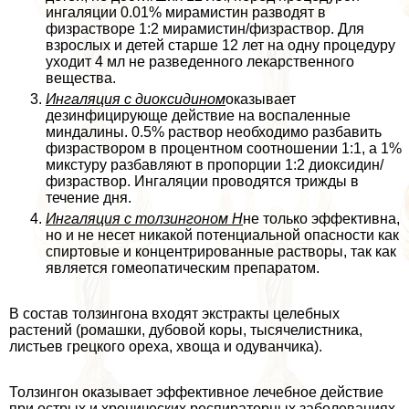
ингаляции 0.01% мирамистин разводят в
физрастворе 1:2 мирамистин/физраствор. Для
взрослых и детей старше 12 лет на одну процедуру
уходит 4 мл не разведенного лекарственного
вещества.
Ингаляция с диоксидином
оказывает
дезинфицирующе действие на воспаленные
миндалины. 0.5% раствор необходимо разбавить
физраствором в процентном соотношении 1:1, а 1%
микстуру разбавляют в пропорции 1:2 диоксидин/
физраствор. Ингаляции проводятся трижды в
течение дня.
Ингаляция с толзингоном Н
не только эффективна,
но и не несет никакой потенциальной опасности как
спиртовые и концентрированные растворы, так как
является гомеопатическим препаратом.
В состав толзингона входят экстpaкты целебных
растений (ромашки, дубовой коры, тысячелистника,
листьев грецкого ореха, хвоща и одуванчика).
Толзингон оказывает эффективное лечебное действие
при острых и хронических респираторных заболеваниях,