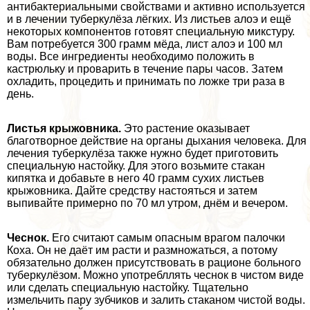
антибактериальными свойствами и активно используется
и в лечении туберкулёза лёгких. Из листьев алоэ и ещё
некоторых компонентов готовят специальную микстуру.
Вам потребуется 300 грамм мёда, лист алоэ и 100 мл
воды. Все ингредиенты необходимо положить в
кастрюльку и проварить в течение пары часов. Затем
охладить, процедить и принимать по ложке три раза в
день.
Листья крыжовника.
Это растение оказывает
благотворное действие на органы дыхания человека. Для
лечения туберкулёза также нужно будет приготовить
специальную настойку. Для этого возьмите стакан
кипятка и добавьте в него 40 грамм сухих листьев
крыжовника. Дайте средству настояться и затем
выпивайте примерно по 70 мл утром, днём и вечером.
Чеснок.
Его считают самым опасным врагом палочки
Коха. Он не даёт им расти и размножаться, а потому
обязательно должен присутствовать в рационе больного
туберкулёзом. Можно употрeбллять чеснок в чистом виде
или сделать специальную настойку. Тщательно
измельчить пару зубчиков и залить стаканом чистой воды.