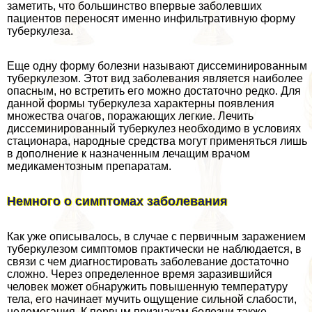
заметить, что большинство впервые заболевших
пациентов переносят именно инфильтративную форму
туберкулеза.
Еще одну форму болезни называют диссеминированным
туберкулезом. Этот вид заболевания является наиболее
опасным, но встретить его можно достаточно редко. Для
данной формы туберкулеза хаpaктерны появления
множества очагов, поражающих легкие. Лечить
диссеминированный туберкулез необходимо в условиях
стационара, народные средства могут применяться лишь
в дополнение к назначенным лечащим врачом
медикаментозным препаратам.
Немного о симптомах заболевания
Как уже описывалось, в случае с первичным заражением
туберкулезом симптомов пpaктически не наблюдается, в
связи с чем диагностировать заболевание достаточно
сложно. Через определенное время заразившийся
человек может обнаружить повышенную температуру
тела, его начинает мучить ощущение сильной слабости,
недомогания. К первым признакам болезни также