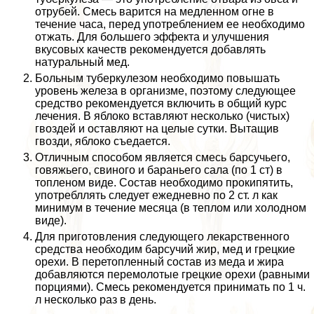
отрубей. Смесь варится на медленном огне в
течение часа, перед употрeблением ее необходимо
отжать. Для большего эффекта и улучшения
вкусовых качеств рекомендуется добавлять
натуральный мед.
Больным туберкулезом необходимо повышать
уровень железа в организме, поэтому следующее
средство рекомендуется включить в общий курс
лечения. В яблоко вставляют несколько (чистых)
гвоздей и оставляют на целые сутки. Вытащив
гвозди, яблоко съедается.
Отличным способом является смесь барсучьего,
говяжьего, свиного и бapaньего сала (по 1 ст) в
топленом виде. Состав необходимо прокипятить,
употрeбллять следует ежедневно по 2 ст. л как
минимум в течение месяца (в теплом или холодном
виде).
Для приготовления следующего лекарственного
средства необходим барсучий жир, мед и грецкие
орехи. В перетопленный состав из меда и жира
добавляются перемолотые грецкие орехи (равными
порциями). Смесь рекомендуется принимать по 1 ч.
л несколько раз в день.