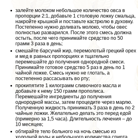
залейте молоком небольшое количество овса в
пропорции 2:1, добавьте 1 столовую ложку смальца,
накройте крышкой и поставьте кастрюлю в духовку.
Постепенно нужно доливать молоко, чтобы овес
полностью разварился. После этого смесь должна
остыть, после чего принимайте средство по 50
грамм 3 раза в день;
смешайте барсучий жир, перемолотый грецкий орех
и мед в равных пропорциях и тщательно
перемешайте до получения однородной смеси.
Принимайте готовое средство 5 раз в день по 1
чайной ложке. Смесь нужно не глотать, а
постепенно рассасывать во рту;
прокипятите 1 килограмм сливочного масла и
добавьте к нему 150 грамм прополиса.
Перемешайте ингредиенты до получения
однородной массы, затем процедите через марлю.
Полученную жидкость принимать 3 раза в день по 2
чайные ложки. Желательно делать это перед едой
(примерно за 1,5 часа). Длительность лечения – до
10 месяцев;
обтирайте тело больного на ночь смесью из
холодной воды и небольшого количества спирта