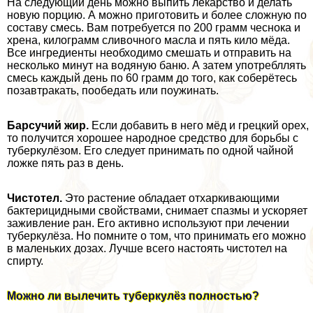
На следующий день можно выпить лекарство и делать
новую порцию. А можно приготовить и более сложную по
составу смесь. Вам потребуется по 200 грамм чеснока и
хрена, килограмм сливочного масла и пять кило мёда.
Все ингредиенты необходимо смешать и отправить на
несколько минут на водяную баню. А затем употрeбллять
смесь каждый день по 60 грамм до того, как соберётесь
позавтpaкать, пообедать или поужинать.
Барсучий жир.
Если добавить в него мёд и грецкий орех,
то получится хорошее народное средство для борьбы с
туберкулёзом. Его следует принимать по одной чайной
ложке пять раз в день.
Чистотел.
Это растение обладает отхаркивающими
бактерицидными свойствами, снимает спазмы и ускоряет
заживление ран. Его активно используют при лечении
туберкулёза. Но помните о том, что принимать его можно
в маленьких дозах. Лучше всего настоять чистотел на
спирту.
Можно ли вылечить туберкулёз полностью?