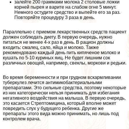
залейте 200 граммами молока 2 столовые ложки
корней пырея и варите на слабом огне 5 минут.
Немного остудите средство и выпейте его за раз.
Повторяйте процедуру 3 раза в день.
Параллельно с приемом лекарственных средств пациент
должен соблюдать диету. В первую очередь, нужно
питаться не менее 4-х раз в день. В рацион должны
входить: смалец, сало, яйца и молоко. Также
рекомендовано каждый день пить кипяченое молоко и
кушать по 5-10 куриных яиц. Не будет лишним сок
различных овощей, например, свеклы, моркови и редьки.
Во время беременности и при грудном вскармливании
туберкулез лечится антимикобактериальными
препаратами. Это сильные средства, поэтому некоторые
из них категорически нельзя принимать для избегания
негативного воздействия на малыша. В первую очередь,
это касается Стрептомицина, который вполне может
повредить слух у будущего ребенка. Другие же
препараты этого вида можно принимать, но лишь под
контролем врача.