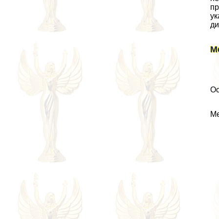
пр
ук
ди
М
Ос
Ме