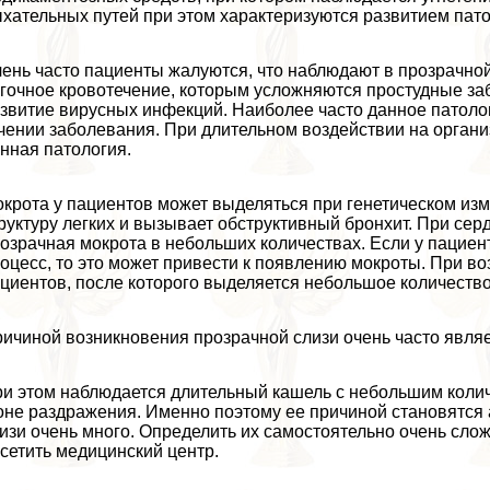
хательных путей при этом хаpaктеризуются развитием пат
ень часто пациенты жалуются, что наблюдают в прозрачной
гочное кровотечение, которым усложняются простудные за
звитие вирусных инфекций. Наиболее часто данное патоло
чении заболевания. При длительном воздействии на органи
нная патология.
крота у пациентов может выделяться при генетическом изм
руктуру легких и вызывает обструктивный бронхит. При се
озрачная мокрота в небольших количествах. Если у пациен
оцесс, то это может привести к появлению мокроты. При в
циентов, после которого выделяется небольшое количество
ичиной возникновения прозрачной слизи очень часто являе
и этом наблюдается длительный кашель с небольшим колич
не раздражения. Именно поэтому ее причиной становятся 
изи очень много. Определить их самостоятельно очень сло
сетить медицинский центр.