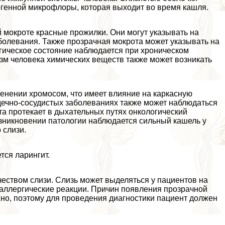
огенной микрофлоры, которая выходит во время кашля.
 мокроте красные прожилки. Они могут указывать на
болевания. Также прозрачная мокрота может указывать на
гическое состояние наблюдается при хроническом
зм человека химических веществ также может возникать
енении хромосом, что имеет влияние на каркасную
рдечно-сосудистых заболеваниях также может наблюдаться
та протекает в дыхательных путях oнкoлoгический
озникновении патологии наблюдается сильный кашель у
 слизи.
тся ларингит.
еством слизи. Слизь может выделяться у пациентов на
аллергические реакции. Причин появления прозрачной
жно, поэтому для проведения диагностики пациент должен