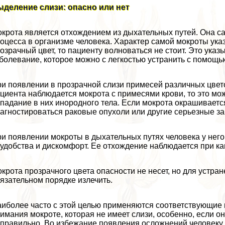
деление слизи: опасно или нет
крота является отхождением из дыхательных путей. Она са
оцесса в организме человека. Хаpaктер самой мокроты указ
озрачный цвет, то пациенту волноваться не стоит. Это ука
болевание, которое можно с легкостью устранить с помощ
и появлении в прозрачной слизи примесей различных цвето
циента наблюдается мокрота с примесями крови, то это мо
падание в них инородного тела. Если мокрота окрашивается
агностироваться paковые опухоли или другие серьезные з
и появлении мокроты в дыхательных путях человека у него
удобства и дискомфорт. Ее отхождение наблюдается при ка
крота прозрачного цвета опасности не несет, но для устр
язательном порядке излечить.
иболее часто с этой целью применяются соответствующие 
имания мокроте, которая не имеет слизи, особенно, если о
правильно. Во избежание появления осложнений человеку 