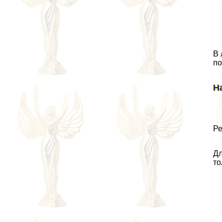
В 
по
Н
Ре
Дл
то