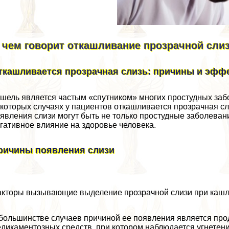
 чем говорит откашливание прозрачной сли
ткашливается прозрачная слизь: причины и эффе
шель является частым «спутником» многих простудных забол
которых случаях у пациентов откашливается прозрачная сл
явления слизи могут быть не только простудные заболеван
гативное влияние на здоровье человека.
ричины появления слизи
кторы вызывающие выделение прозрачной слизи при каш
большинстве случаев причиной ее появления является пр
дикаментозных средств, при котором наблюдается угнетен