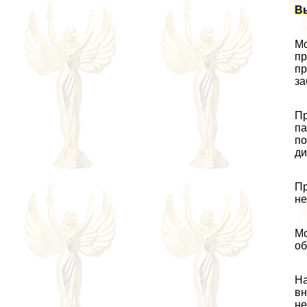
Вы
Мо
пр
пр
за
Пр
па
по
ди
Пр
не
Мо
об
На
вн
не