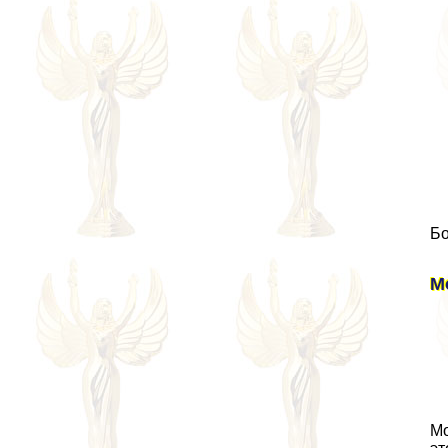
Бо
М
Мо