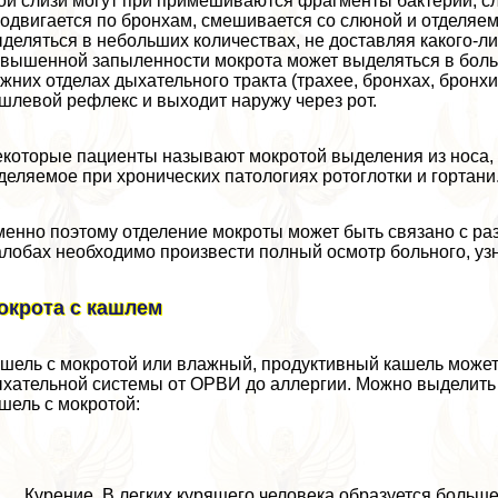
ой слизи могут при примешиваются фрагменты бактерий, с
одвигается по бронхам, смешивается со слюной и отделяем
деляться в небольших количествах, не доставляя какого-
вышенной запыленности мокрота может выделяться в больш
жних отделах дыхательного тpaкта (трахее, бронхах, бронх
шлевой рефлекс и выходит наружу через рот.
которые пациенты называют мокротой выделения из носа, к
деляемое при хронических патологиях ротоглотки и гортани
енно поэтому отделение мокроты может быть связано с р
лобах необходимо произвести полный осмотр больного, узн
окрота с кашлем
шель с мокротой или влажный, продуктивный кашель может
хательной системы от ОРВИ до аллергии. Можно выделить 
шель с мокротой:
Курение. В легких курящего человека образуется больше