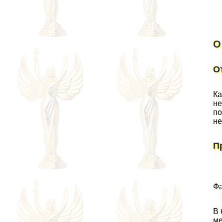
О
О
Ка
не
по
не
П
Фа
В 
ме