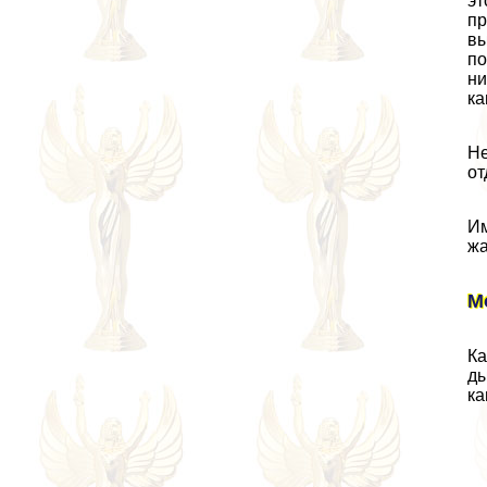
эт
пр
вы
по
ни
ка
Не
от
Им
жа
М
Ка
ды
ка