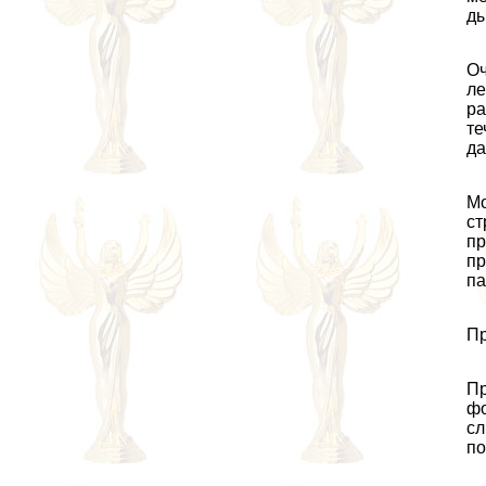
ды
Оч
ле
ра
те
да
Мо
ст
пр
пр
па
Пр
Пр
фо
сл
по