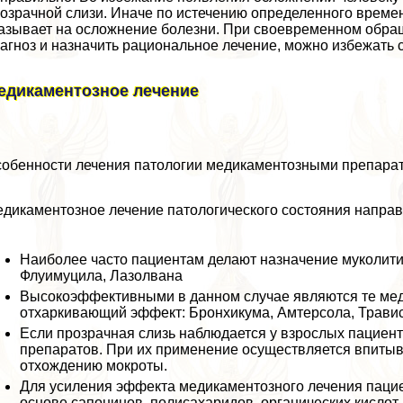
озрачной слизи. Иначе по истечению определенного времен
азывает на осложнение болезни. При своевременном обращ
агноз и назначить рациональное лечение, можно избежать 
едикаментозное лечение
обенности лечения патологии медикаментозными препара
дикаментозное лечение патологического состояния направ
Наиболее часто пациентам делают назначение муколити
Флуимуцила, Лазолвана
Высокоэффективными в данном случае являются те ме
отхаркивающий эффект: Бронхикума, Амтерсола, Травис
Если прозрачная слизь наблюдается у взрослых пациент
препаратов. При их применение осуществляется впитыв
отхождению мокроты.
Для усиления эффекта медикаментозного лечения пацие
основе сапонинов, полисахаридов, органических кислот,