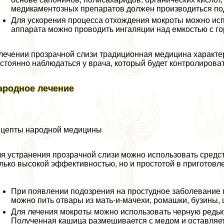
медикаментозных препаратов должен производиться под
Для ускорения процесса отхождения мокроты можно исп
аппарата можно проводить ингаляции над емкостью с го
лечении прозрачной слизи традиционная медицина хаpaкте
стоянно наблюдаться у врача, который будет контролироват
ародное лечение
цепты народной медицины
я устранения прозрачной слизи можно использовать средс
лько высокой эффективностью, но и простотой в приготовл
При появлении подозрения на простудное заболевание 
можно пить отвары из мать-и-мачехи, ромашки, бузины,
Для лечения мокроты можно использовать черную редьку
Полученная кашица размешивается с медом и оставляетс