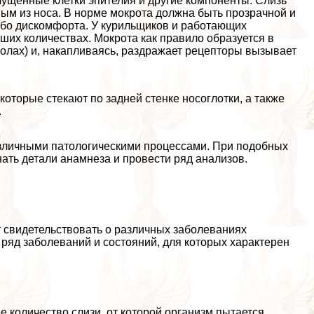
лущенные клетки эпителия и другие компоненты. Слизь
ым из носа. В норме мокрота должна быть прозрачной и
либо дискомфорта. У курильщиков и работающих
их количествах. Мокрота как правило образуется в
иолах) и, накапливаясь, раздражает рецепторы вызывает
оторые стекают по задней стенке носоглотки, а также
.
азличными патологическими процессами. При подобных
ать детали анамнеза и провести ряд анализов.
 свидетельствовать о различных заболеваниях
ряд заболеваний и состояний, для которых хаpaктерен
е количество слизи, от которой организм пытается