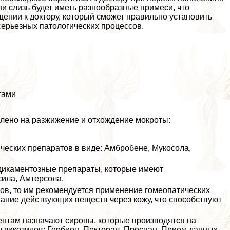
и слизь будет иметь разнообразные примеси, что
ении к доктору, который сможет правильно установить
серьезных патологических процессов.
тами
лено на разжижение и отхождение мокроты:
ческих препаратов в виде: Амбробене, Мукосола,
дикаментозные препараты, которые имеют
ила, Амтерсола.
ов, то им рекомендуется применение гомеопатических
ание действующих веществ через кожу, что способствуют
нтам назначают сиропы, которые производятся на
 гликозидов: Гербион, Пекторал, Проспан. Прием данных