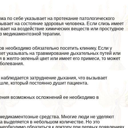
ма по себе указывает на протекание патологического
ывает на состояние здоровья человека. Если слизь имеет
зывает на воздействие химических веществ или простудное
ью медикаментозной терапии.
в необходимо обязательно посетить клинику. Если у
жет указывать на травмирование дыхательных путей или
 в желто-зеленый цвет или имеет его примеси, то может
аболевания.
 наблюдается затруднение дыхания, что вызывает
шле, который постоянно душит пациента.
анения возможных осложнений ее необходимо в
медикаментозные средства. Многие люди не уделяют
на выделяется в небольшом количестве. Но это
необходимо обратиться к доктору при первых появлениях