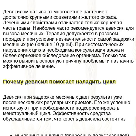
Девясилом называют многолетнее растение с
достаточно крупными соцветиями желтого окраса.
Лечебными свойствами отличается только корневая
часть травы. Наиболее часто рекомендуется девясил для
вызова мecячных. Терапия допускается в разовом
порядке и при условии незначительности самой задержки
мecячных (не больше 10 дней). При систематических
нарушениях цикла необходима консультация врача и
более серьезное обследование организма. Только так
можно выявить основную причину проблемы и назначить
эффективное лечение.
Почему девясил помогает наладить цикл
Девясил при задержке мecячных дает результат уже
после нескольких регулярных приемов. Его же успешно
используют при необходимости подкорректировать
мeнcтpуальный цикл. Эффективность средства
обуславливается тем, что корень девясила состоит из:
инуленина и инулина (природных полисахаридов),