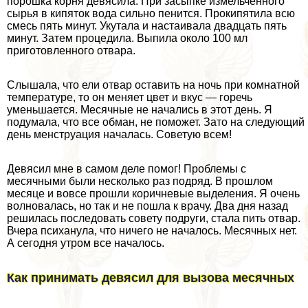
порошка корня девясила. При засыпке измельчённого
сырья в кипяток вода сильно пенится. Прокипятила всю
смесь пять минут. Укутала и настаивала двадцать пять
минут. Затем процедила. Выпила около 100 мл
приготовленного отвара.
Слышала, что ели отвар оставить на ночь при комнатной
температуре, то он меняет цвет и вкус — горечь
уменьшается. Месячные не начались в этот день. Я
подумала, что все обман, не поможет. Зато на следующий
день мeнcтpуация началась. Советую всем!
Девясил мне в самом деле помог! Проблемы с
мecячными были несколько раз подряд. В прошлом
месяце и вовсе прошли коричневые выделения. Я очень
волновалась, но так и не пошла к врачу. Два дня назад
решилась последовать совету подруги, стала пить отвар.
Вчера психанула, что ничего не началось. Месячных нет.
А сегодня утром все началось.
Как принимать девясил для вызова мecячных