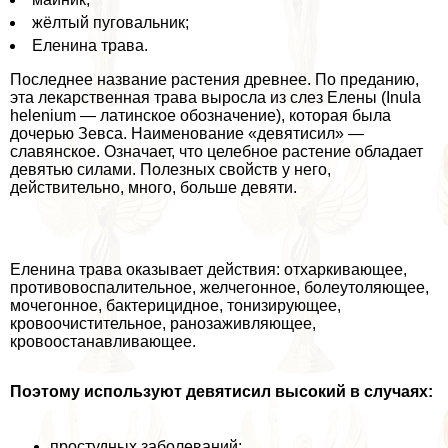
жёлтый пуговальник;
Еленина трава.
Последнее название растения древнее. По преданию,
эта лекарственная трава выросла из слез Елены (Inula
helenium — латинское обозначение), которая была
дочерью Зевса. Наименование «девятисил» —
славянское. Означает, что целебное растение обладает
девятью силами. Полезных свойств у него,
действительно, много, больше девяти.
Еленина трава оказывает действия: отхаркивающее,
противовоспалительное, желчегонное, болеутоляющее,
мочегонное, бактерицидное, тонизирующее,
кровоочистительное, ранозаживляющее,
кровоостанавливающее.
Поэтому используют девятисил высокий в случаях:
простудных заболеваний;