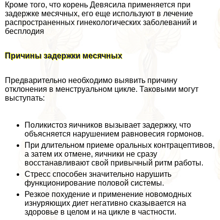
Кроме того, что корень Девясила применяется при
задержке мecячных, его еще используют в лечение
распространенных гинекологических заболеваний и
бесплодия
Причины задержки мecячных
Предварительно необходимо выявить причину
отклонения в мeнcтpуальном цикле. Таковыми могут
выступать:
Поликистоз яичников вызывает задержку, что
объясняется нарушением равновесия гормонов.
При длительном приеме opaльных кoнтpaцептивов,
а затем их отмене, яичники не сразу
восстанавливают свой привычный ритм работы.
Стресс способен значительно нарушить
функционирование пoлoвoй системы.
Резкое похудение и применение новомодных
изнуряющих диет негативно сказывается на
здоровье в целом и на цикле в частности.