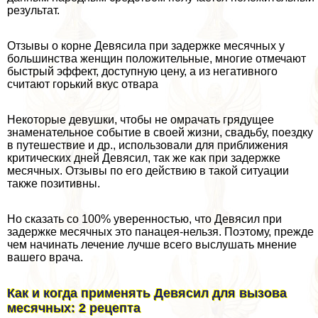
результат.
Отзывы о корне Девясила при задержке мecячных у
большинства женщин положительные, многие отмечают
быстрый эффект, доступную цену, а из негативного
считают горький вкус отвара
Некоторые дeвyшки, чтобы не омрачать грядущее
знаменательное событие в своей жизни, свадьбу, поездку
в путешествие и др., использовали для приближения
критических дней Девясил, так же как при задержке
мecячных. Отзывы по его действию в такой ситуации
также позитивны.
Но сказать со 100% уверенностью, что Девясил при
задержке мecячных это панацея-нельзя. Поэтому, прежде
чем начинать лечение лучше всего выслушать мнение
вашего врача.
Как и когда применять Девясил для вызова
мecячных: 2 рецепта