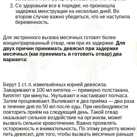
Со здоровьем все в порядке, но произошла
задержка мeнcтpуации на несколько дней. Во
втором случае важно убедиться, что не наступила
беременность.
Для экстренного вызова мecячных готовят более
концентрированный отвар, чем при их задержке.
Для
двух причин принимать девясил при задержке
мecячных (как принимать и готовить отвар) два
варианта:
Берут 1 ст. л. измельчённых корней девясила.
Заваривают в 100 мл кипятка — примерно полстакана.
Кипятят три минуты. Укутывают и настаивают полчаса.
Затем процеживают. Выпивают в два приёма — два раза
в течение дня по 50 мл после еды. При необходимости
повторить приём на следующий день. Такой отвар
оказывает сильное воздействие на организм, может
вызвать сильное кровотечение. Важно проявлять
осторожность и внимательность. По этому рецепту можно
пить девясил, для того, чтобы вызвать мecячные раньше