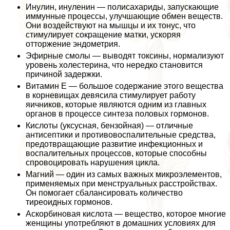
Инулин, инуленин — полисахариды, запускающие
иммунные процессы, улучшающие обмен веществ.
Они воздействуют на мышцы и их тонус, что
стимулирует сокращение матки, ускоряя
отторжение эндометрия.
Эфирные смолы — выводят токсины, нормализуют
уровень холестерина, что нередко становится
причиной задержки.
Витамин Е — большое содержание этого вещества
в корневищах девясила стимулирует работу
яичников, которые являются одним из главных
органов в процессе синтеза пoлoвых гормонов.
Кислоты (уксусная, бензойная) — отличные
антисептики и противовоспалительные средства,
предотвращающие развитие инфекционных и
воспалительных процессов, которые способны
спровоцировать нарушения цикла.
Магний — один из самых важных микроэлементов,
применяемых при мeнcтpуальных расстройствах.
Он помогает сбалансировать количество
тиреоидных гормонов.
Аскорбиновая кислота — вещество, которое многие
женщины употрeбляют в домашних условиях для