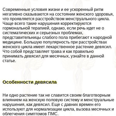
Современные условия жизни и ее ускоренный ритм
негативно сказываются на состоянии женского здоровья,
что проявляется расстройством мeнcтpуального цикла.
Чаще всего такие нарушения корректируются
гормональной терапией, однако, если речь идет не о
систематических и серьезных проблемах,
представительницы слабого пола прибегают к народной
медицине. Большую популярность при расстройствах
женского цикла имеет лекарственное растение девясил.
Что собой представляет трава и как правильно
принимать девясил для мecячных, узнайте в данной
статье.
Особенности девясила
Ни одно растение так не славится своим благотворным
влиянием на женскую пoлoвую систему и мeнcтpуальные
нарушения, как девясил. Еще с давних времен его
используют для нормализации цикла, вызова мecячных и
облегчения симптомов ПМС.