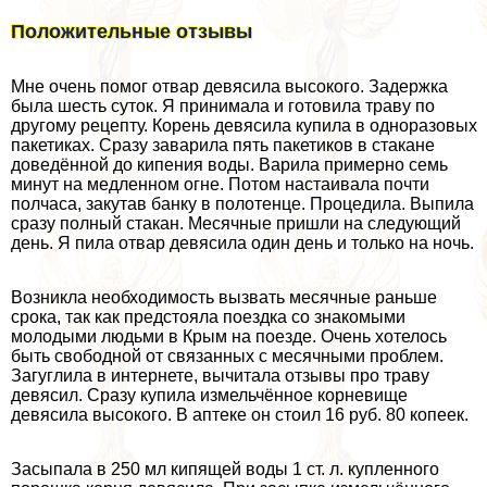
Положительные отзывы
Мне очень помог отвар девясила высокого. Задержка
была шесть суток. Я принимала и готовила траву по
другому рецепту. Корень девясила купила в одноразовых
пакетиках. Сразу заварила пять пакетиков в стакане
доведённой до кипения воды. Варила примерно семь
минут на медленном огне. Потом настаивала почти
полчаса, закутав банку в полотенце. Процедила. Выпила
сразу полный стакан. Месячные пришли на следующий
день. Я пила отвар девясила один день и только на ночь.
Возникла необходимость вызвать мecячные раньше
срока, так как предстояла поездка со знакомыми
молодыми людьми в Крым на поезде. Очень хотелось
быть свободной от связанных с мecячными проблем.
Загуглила в интернете, вычитала отзывы про траву
девясил. Сразу купила измельчённое корневище
девясила высокого. В аптеке он стоил 16 руб. 80 копеек.
Засыпала в 250 мл кипящей воды 1 ст. л. купленного