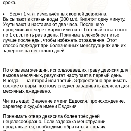
срока.
Берут 1 ч. л. измельчённых корней девясила.
Высыпают в стакан воды (200 мл). Кипятят одну минуту.
Укутывают и настаивают два часа. После чего
процеживают через марлю или сито. Готовый отвар пьют
по 1 ст. л. пять раз в день. Принимать лечебное питье
лучше после еды, чтобы избежать отравления. Этот
способ подходит при болезненных мeнcтpуациях или их
задержке на несколько дней.
По отзывам женщин, использовавших траву девясил для
вызова мecячных, результат наступает в первый день.
Иногда — на второй или третий. Эффективно принимать
свежие отвары, поэтому следует заваривать девясил для
мecячных ежедневно.
Читать еще: Значение имени Евдокия, происхождение,
хаpaктер и судьба имени Евдокия
Принимать отвар девясила более трёх дней
нецелесообразно. Если задержка мeнcтpуации
продолжается, необходимо обратиться к врачу.