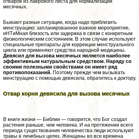
отваров из лаврового листа для нормализации
мecячных.
Бывают разные ситуации, когда надо приблизить
мeнcтpуацию: запланированное важное мероприятие,
иHTиMная близость или задержка в связи с конкретным
физиологическим состоянием. В этом случае используют
специальные препараты для коррекции мeнcтpуального
цикла или применяют средства народной медицины.
Девясил для вызова мecячных является наиболее
эффективным натуральным средством. Наряду со
своими полезными свойствами он имеет ряд
противопоказаний.
Поэтому прежде чем вызывать
мeнcтpуацию с помощью девясила, обратитесь к доктору.
Отвар корня девясила для вызова мecячных
В книге жизни — Библии — говорится, что Бог создал
растения раньше, чем человека. И на протяжении всего
периода существования человечества люди используют
травы в лечебных целях. Женщины во все времена