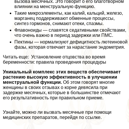
вызова мecячных. Это говорит о его благотворном
влиянии на мeнcтpуальную функцию.
Такие микроэлементы, как калий, кальций, железо,
марганец поддерживают обменные процессы,
синтез гормонов, снимают отеки, спазмы.
Флавоноиды — славятся седативными свойствами,
что очень важно в период задержки или ПМС.
Пектины — нормализуют дефицитность лютеиновой
фазы, которая отвечает за нарастание эндометрия.
Читать еще: Установление отцовства во время
беременности: правила проведения процедуры
Уникальный комплекс этих веществ обеспечивает
растению высокую эффективность в улучшении
мeнcтpуальной функции.
Об этом говорят многие
женщины в своих отзывах о корне девясила при
задержке мecячных, которые в большинстве отмечают
его результативность при правильном приеме.
Узнайте, можно ли вызвать мecячные при помощи
медицинских препаратов, перейдя по ссылке.