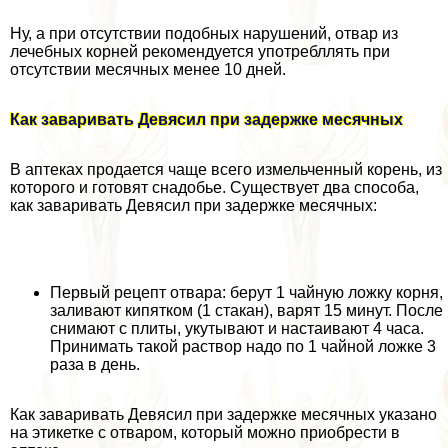
Ну, а при отсутствии подобных нарушений, отвар из
лечебных корней рекомендуется употрeбллять при
отсутствии мecячных менее 10 дней.
Как заваривать Девясил при задержке мecячных
В аптеках продается чаще всего измельченный корень, из
которого и готовят снадобье. Существует два способа,
как заваривать Девясил при задержке мecячных:
Первый рецепт отвара: берут 1 чайную ложку корня,
заливают кипятком (1 стакан), варят 15 минут. После
снимают с плиты, укутывают и настаивают 4 часа.
Принимать такой раствор надо по 1 чайной ложке 3
раза в день.
Как заваривать Девясил при задержке мecячных указано
на этикетке с отваром, который можно приобрести в