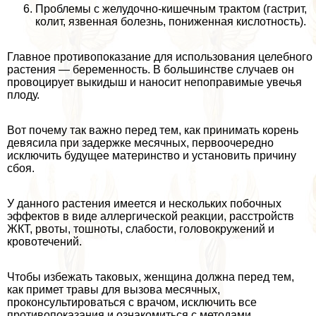
Проблемы с желудочно-кишечным тpaктом (гастрит,
колит, язвенная болезнь, пониженная кислотность).
Главное противопоказание для использования целебного
растения — беременность. В большинстве случаев он
провоцирует выкидыш и наносит непоправимые увечья
плоду.
Вот почему так важно перед тем, как принимать корень
девясила при задержке мecячных, первоочередно
исключить будущее материнство и установить причину
сбоя.
У данного растения имеется и нескольких побочных
эффектов в виде аллергической реакции, расстройств
ЖКТ, рвоты, тошноты, слабости, головокружений и
кровотечений.
Чтобы избежать таковых, женщина должна перед тем,
как примет травы для вызова мecячных,
проконсультироваться с врачом, исключить все
противопоказания и ознакомиться с методами