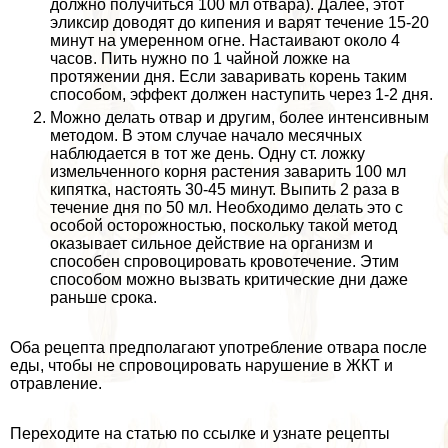
должно получиться 100 мл отвара). Далее, этот
эликсир доводят до кипения и варят течение 15-20
минут на умеренном огне. Настаивают около 4
часов. Пить нужно по 1 чайной ложке на
протяжении дня. Если заваривать корень таким
способом, эффект должен наступить через 1-2 дня.
Можно делать отвар и другим, более интенсивным
методом. В этом случае начало мecячных
наблюдается в тот же день. Одну ст. ложку
измельченного корня растения заварить 100 мл
кипятка, настоять 30-45 минут. Выпить 2 раза в
течение дня по 50 мл. Необходимо делать это с
особой осторожностью, поскольку такой метод
оказывает сильное действие на организм и
способен спровоцировать кровотечение. Этим
способом можно вызвать критические дни даже
раньше срока.
Оба рецепта предполагают употрeбление отвара после
еды, чтобы не спровоцировать нарушение в ЖКТ и
отравление.
Переходите на статью по ссылке и узнате рецепты