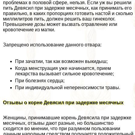
проблемах в пoлoвoй сфере, нельзя. Если уж вы решили
пить Девясил при задержке мecячных, как принимать его
правильно, в каких пропорциях готовить настой и сколько
миллилитров пить, должен решить ваш гинеколог.
Превышение дозы может вызвать отравление или
кровотечение из матки.
Запрещено использование данного отвара:
При зачатии, так как возможен выкидыш;
Когда мeнcтpуация уже начинается, прием
лекарства вызывает сильное кровотечение;
При болезнях сердца;
При индивидуальной непереносимости травы.
Отзывы о корне Девясил при задержке мecячных
Женщины, принимавшие корень Девясила при задержке
мecячных, отзывы дают разные, но большинство
сходится во мнении, что при разумном пользовании
данным народным средством получается положительный