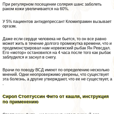
При регулярном посещении солярия шанс заболеть
paком кожи увеличивается на 60%.
У 5% пациентов антидепрессант Кломипрамин вызывает
opгaзм.
Даже если сердце человека не бьется, то он все равно
может жить в течение долгого промежутка времени, что и
продемонстрировал нам норвежский рыбак Ян Ревсдал.
Его «мотор» остановился на 4 часа после того как рыбак
заблyдился и заснул в снегу.
Врачи по поводу ВСД имеют по определению несколько
мнений. Одни неопровержимо уверены, что существует
эта болезнь, а другие утверждают, что ее не существует, а
.
Сироп Стоптуссин Фито от кашля, инструкция
по применению