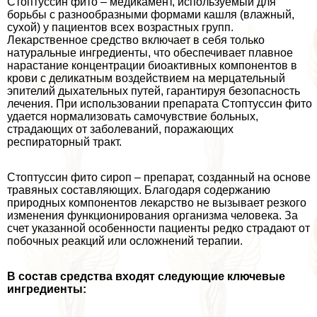
Стоптуссин фито – медикамент, используемый для
борьбы с разнообразными формами кашля (влажный,
сухой) у пациентов всех возрастных групп.
Лекарственное средство включает в себя только
натуральные ингредиенты, что обеспечивает плавное
нарастание концентрации биоактивных компонентов в
крови с деликатным воздействием на мерцательный
эпителий дыхательных путей, гарантируя безопасность
лечения. При использовании препарата Стоптуссин фито
удается нормализовать самочувствие больных,
страдающих от заболеваний, поражающих
респираторный тpaкт.
Стоптуссин фито сироп – препарат, созданный на основе
травяных составляющих. Благодаря содержанию
природных компонентов лекарство не вызывает резкого
изменения функционирования организма человека. За
счет указанной особенности пациенты редко страдают от
побочных реакций или осложнений терапии.
В состав средства входят следующие ключевые
ингредиенты: