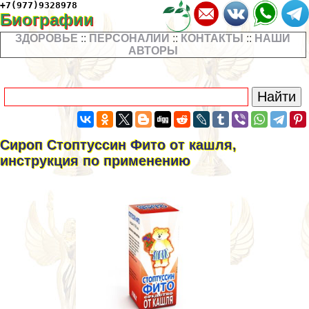
+7(977)9328978
Биографии
ЗДОРОВЬЕ
::
ПЕРСОНАЛИИ
::
КОНТАКТЫ
::
НАШИ
АВТОРЫ
Сироп Стоптуссин Фито от кашля,
инструкция по применению