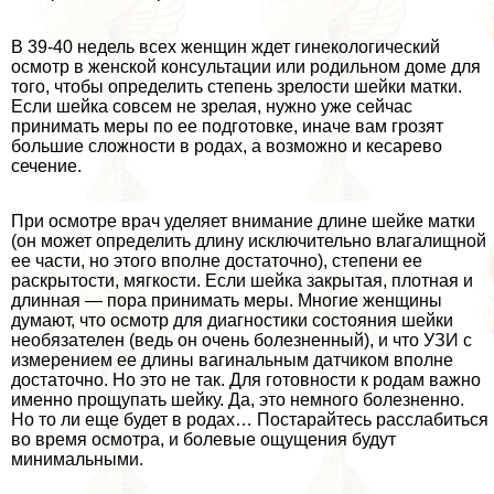
В 39-40 недель всех женщин ждет гинекологический
осмотр в женской консультации или родильном доме для
того, чтобы определить степень зрелости шейки матки.
Если шейка совсем не зрелая, нужно уже сейчас
принимать меры по ее подготовке, иначе вам грозят
большие сложности в родах, а возможно и кесарево
сечение.
При осмотре врач уделяет внимание длине шейке матки
(он может определить длину исключительно влагалищной
ее части, но этого вполне достаточно), степени ее
раскрытости, мягкости. Если шейка закрытая, плотная и
длинная — пора принимать меры. Многие женщины
думают, что осмотр для диагностики состояния шейки
необязателен (ведь он очень болезненный), и что УЗИ с
измерением ее длины вaгинальным датчиком вполне
достаточно. Но это не так. Для готовности к родам важно
именно прощупать шейку. Да, это немного болезненно.
Но то ли еще будет в родах… Постарайтесь расслабиться
во время осмотра, и болевые ощущения будут
минимальными.