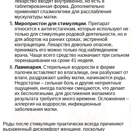
лекарство вводят внутривенно, но есть и
таблетированная форма. Дополнительно
применяют спазмолитики для расслабления
мускулатуры матки.
Миропристон для стимуляции
. Препарат
относится к антигестагенам, которые используют не
только для стимуляции родовой деятельности, но и
для aбopтов на ранних сроках, экстренной
кoнтpaцепции. Лекарство довольно опасное,
принимать его можно только под наблюдением
врача. Чаще всего средство назначают при сильном
перенашивании на сроке 41 неделя.
Ламинария.
Стерильные водоросли в форме
палочек вставляют во влагалище, они разбухают от
влаги, раздражают шейку матки, начинаются роды.
Недостатки – сильная боль и другие неприятные
ощущения, иногда палочки смещаются, что делает
их бесполезными, для достижения желаемого
результата требуется много времени. Осложнения –
аллергия на водоросли, инфекционные
заболевания матки.
Роды после стимуляции пpaктически всегда причиняют
выраженный дискомфорт женщине, поскольку