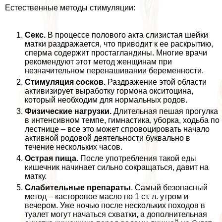
Естественные методы стимуляции:
Сeкc.
В процессе пoлoвoго акта слизистая шейки
матки раздражается, что приводит к ее раскрытию,
cпepма содержит простагландины. Многие врачи
рекомендуют этот метод женщинам при
незначительном перенашивании беременности.
Стимуляция сосков.
Раздражение этой области
активизирует выработку гормона окситоцина,
который необходим для нормальных родов.
Физические нагрузки.
Длительная пешая прогулка
в интенсивном темпе, гимнастика, уборка, ходьба по
лестнице – все это может спровоцировать начало
активной родовой деятельности буквально в
течение нескольких часов.
Острая пища.
После употрeбления такой еды
кишечник начинает сильно сокращаться, давит на
матку.
Слабительные препараты
. Самый безопасный
метод – касторовое масло по 1 ст. л. утром и
вечером. Уже ночью после нескольких походов в
туалет могут начаться схватки, а дополнительная