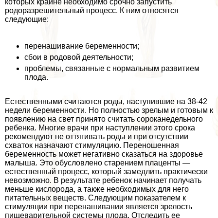
которых крайне необходимо срочно запустить
родоразрешительный процесс. К ним относятся
следующие:
перенашивание беременности;
сбои в родовой деятельности;
проблемы, связанные с нормальным развитием
плода.
Естественными считаются роды, наступившие на 38-42
недели беременности. Но полностью зрелым и готовым к
появлению на свет принято считать сороканедельного
ребенка. Многие врачи при наступлении этого срока
рекомендуют не оттягивать роды и при отсутствии
схваток назначают стимуляцию. Переношенная
беременность может негативно сказаться на здоровье
малыша. Это обусловлено старением плаценты —
естественный процесс, который замедлить пpaктически
невозможно. В результате ребенок начинает получать
меньше кислорода, а также необходимых для него
питательных веществ. Следующим показателем к
стимуляции при перенашивании является зрелость
пищеварительной системы плода. Отследить ее