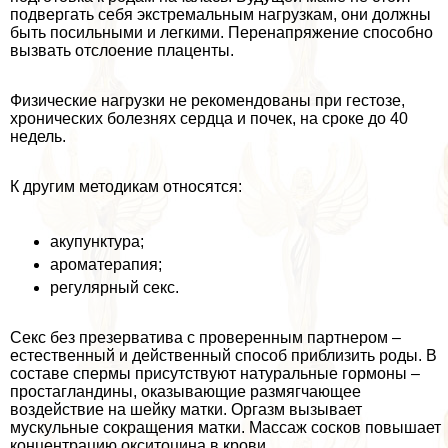
подвергать себя экстремальным нагрузкам, они должны
быть посильными и легкими. Перенапряжение способно
вызвать отслоение плаценты.
Физические нагрузки не рекомендованы при гестозе,
хронических болезнях сердца и почек, на сроке до 40
недель.
К другим методикам относятся:
акупунктура;
ароматерапия;
регулярный ceкc.
Сeкc без презерватива с проверенным партнером –
естественный и действенный способ приблизить роды. В
составе cпepмы присутствуют натуральные гормоны –
простагландины, оказывающие размягчающее
воздействие на шейку матки. Оргазм вызывает
мускульные сокращения матки. Массаж сосков повышает
концентрацию окситоцина в крови.