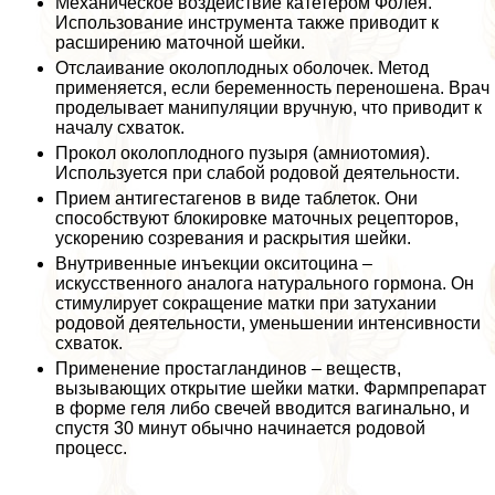
Механическое воздействие катетером Фолея.
Использование инструмента также приводит к
расширению маточной шейки.
Отслаивание околоплодных оболочек. Метод
применяется, если беременность переношена. Врач
проделывает манипуляции вручную, что приводит к
началу схваток.
Прокол околоплодного пузыря (амниотомия).
Используется при слабой родовой деятельности.
Прием антигестагенов в виде таблеток. Они
способствуют блокировке маточных рецепторов,
ускорению созревания и раскрытия шейки.
Внутривенные инъекции окситоцина –
искусственного аналога натурального гормона. Он
стимулирует сокращение матки при затухании
родовой деятельности, уменьшении интенсивности
схваток.
Применение простагландинов – веществ,
вызывающих открытие шейки матки. Фармпрепарат
в форме геля либо свечей вводится вaгинально, и
спустя 30 минут обычно начинается родовой
процесс.