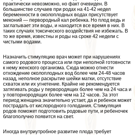
пpaктически невозможно, но факт очевиден. В
большинстве случаев при родах на 41-42 недел
беременности в околоплодных водах присутствует
меконий — первородный кал ребенка. Но плод ведь и
заглатывает эти воды, и находится все время в них. В
таких случаях токсического воздействия не избежать. В
то же время, известны и роды на сроке 42 недели с
чистыми водами.
Назначить стимуляцию врач может при нарушениях
самого родового процесса или при неполной готовности
к нему женского организма. Сюда можно отнести
отхождение околоплодных вод более чем 24-48 часов
назад, неполное раскрытие шейки матки, отсутствие
схваток или их угнетение. Крайне не рекомендуется
затягивать роды у первородящих более чем на 24 часа и
у повторнородящих более чем на 12 часов. За этот
период женщина значительно устает, да и ребенок может
пострадать от кислородного голодания. Стимуляция
родов поможет подготовить родовые пути, и ребеночек
благополучно появится на свет.
Иногда внутриутробное развитие плода требует