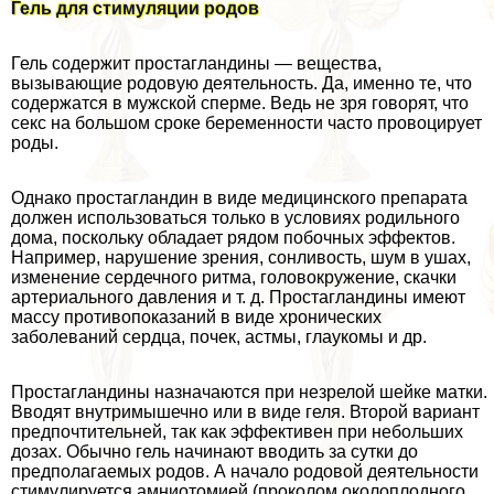
Гель для стимуляции родов
Гель содержит простагландины — вещества,
вызывающие родовую деятельность. Да, именно те, что
содержатся в мужской cпepме. Ведь не зря говорят, что
ceкc на большом сроке беременности часто провоцирует
роды.
Однако простагландин в виде медицинского препарата
должен использоваться только в условиях родильного
дома, поскольку обладает рядом побочных эффектов.
Например, нарушение зрения, сонливость, шум в ушах,
изменение сердечного ритма, головокружение, скачки
артериального давления и т. д. Простагландины имеют
массу противопоказаний в виде хронических
заболеваний сердца, почек, астмы, глаукомы и др.
Простагландины назначаются при незрелой шейке матки.
Вводят внутримышечно или в виде геля. Второй вариант
предпочтительней, так как эффективен при небольших
дозах. Обычно гель начинают вводить за сутки до
предполагаемых родов. А начало родовой деятельности
стимулируется амниотомией (проколом околоплодного