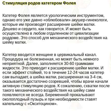
Стимуляция родов катетером Фолея
Катетер Фолея является урологическим инструментом,
однако его уже давно «облюбовали» акушер-гинекологи,
которые им производят расширение шейки матки.
Дешево и сердито, как говорится. И может быть
осуществлено в любом отдаленном от цивилизации
роддоме. Это способ для механического воздействия на
шейку матки.
Катетер вводится женщине в цервикальный канал.
Процедypa не болезненная, но может быть немного
неприятной. Далее, заполняется 30-60 граммами
жидкости. Это приводит к расширению шейки матки. И
если эффект стойкий, то в течение 12-24 часов катетер
сам выпадает, а шейка матки, расширенная на 3-4 см,
оказывается достаточно созревшей, чтобы врачи начали
активную стимуляцию родов. К сожалению, схватки после
такого механического воздействия на шейку сами
появляются не всегда. Беременной прокалывают
околоплодный пузырь и при необходимости ставят
капельницу с «Окситоцином».