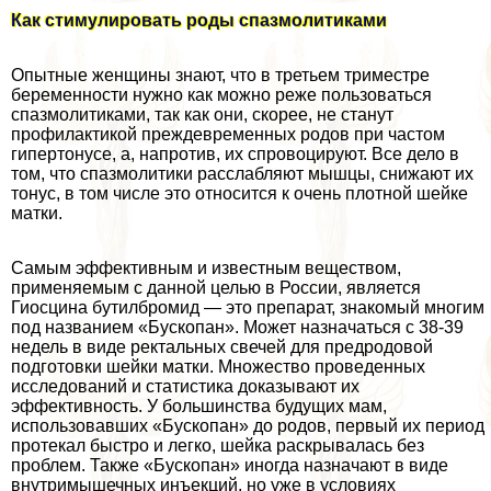
Как стимулировать роды спазмолитиками
Опытные женщины знают, что в третьем триместре
беременности нужно как можно реже пользоваться
спазмолитиками, так как они, скорее, не станут
профилактикой преждевременных родов при частом
гипертонусе, а, напротив, их спровоцируют. Все дело в
том, что спазмолитики расслабляют мышцы, снижают их
тонус, в том числе это относится к очень плотной шейке
матки.
Самым эффективным и известным веществом,
применяемым с данной целью в России, является
Гиосцина бутилбромид — это препарат, знакомый многим
под названием «Бускопан». Может назначаться с 38-39
недель в виде ректальных свечей для предродовой
подготовки шейки матки. Множество проведенных
исследований и статистика доказывают их
эффективность. У большинства будущих мам,
использовавших «Бускопан» до родов, первый их период
протекал быстро и легко, шейка раскрывалась без
проблем. Также «Бускопан» иногда назначают в виде
внутримышечных инъекций, но уже в условиях