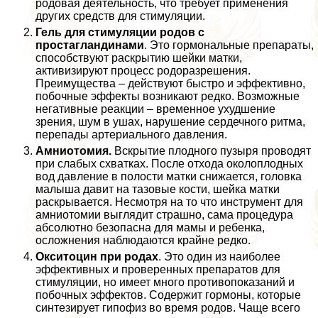
родовая деятельность, что требует применения
других средств для стимуляции.
Гель для стимуляции родов с
простагландинами
. Это гормональные препараты,
способствуют раскрытию шейки матки,
активизируют процесс родоразрешения.
Преимущества – действуют быстро и эффективно,
побочные эффекты возникают редко. Возможные
негативные реакции – временное ухудшение
зрения, шум в ушах, нарушение сердечного ритма,
перепады артериального давления.
Амниотомия.
Вскрытие плодного пузыря проводят
при слабых схватках. После отхода околоплодных
вод давление в полости матки снижается, головка
малыша давит на тазовые кости, шейка матки
раскрывается. Несмотря на то что инструмент для
амниотомии выглядит страшно, сама процедypa
абсолютно безопасна для мамы и ребенка,
осложнения наблюдаются крайне редко.
Окситоцин при родах
. Это один из наиболее
эффективных и проверенных препаратов для
стимуляции, но имеет много противопоказаний и
побочных эффектов. Содержит гормоны, которые
синтезирует гипофиз во время родов. Чаще всего