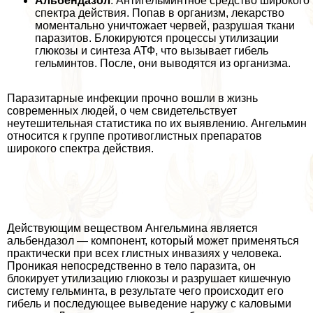
Альбендазол
. Антигельминтное средство широкого
спектра действия. Попав в организм, лекарство
моментально уничтожает червей, разрушая ткани
паразитов. Блокируются процессы утилизации
глюкозы и синтеза АТФ, что вызывает гибель
гельминтов. После, они выводятся из организма.
Паразитарные инфекции прочно вошли в жизнь
современных людей, о чем свидетельствует
неутешительная статистика по их выявлению. Ангельмин
относится к группе противоглистных препаратов
широкого спектра действия.
Действующим веществом Ангельмина является
альбендазол — компонент, который может применяться
пpaктически при всех глистных инвазиях у человека.
Проникая непосредственно в тело паразита, он
блокирует утилизацию глюкозы и разрушает кишечную
систему гельминта, в результате чего происходит его
гибель и последующее выведение наружу с каловыми