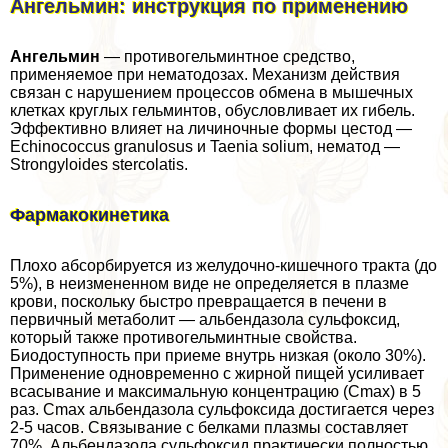
Ангельмин: инструкция по применению
Ангельмин
— противогельминтное средство,
применяемое при нематодозах. Механизм действия
связан с нарушением процессов обмена в мышечных
клетках круглых гельминтов, обусловливает их гибель.
Эффективно влияет на личиночные формы цестод —
Echinococcus granulosus и Taenia solium, нематод —
Strongyloides stercolatis.
Фармакокинетика
Плохо абсорбируется из желудочно-кишечного тpaкта (до
5%), в неизмененном виде не определяется в плазме
крови, поскольку быстро превращается в печени в
первичный метаболит — альбендазола сульфоксид,
который также противогельминтные свойства.
Биодоступность при приеме внутрь низкая (около 30%).
Применение одновременно с жирной пищей усиливает
всасывание и максимальную концентрацию (Cmax) в 5
раз. Cmax альбендазола сульфоксида достигается через
2-5 часов. Связывание с белками плазмы составляет
70%. Альбендазола сульфоксид пpaктически полностью