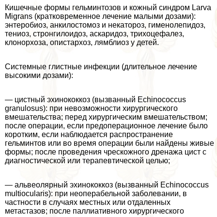
Кишечные формы гельминтозов и кожный синдром Larva
Migrans (кратковременное лечение малыми дозами):
энтеробиоз, анкилостомоз и некатороз, гименолепидоз,
тениоз, стронгилоидоз, аскаридоз, трихоцефалез,
клонорхоза, опистархоз, лямблиоз у детей.
Системные глистные инфекции (длительное лечение
высокими дозами):
— цистный эхинококкоз (вызванный Echinococcus
granulosus): при невозможности хирургического
вмешательства; перед хирургическим вмешательством;
после операции, если предоперационное лечение было
коротким, если наблюдается распространение
гельминтов или во время операции были найдены живые
формы; после проведения чрескожного дренажа цист с
диагностической или терапевтической целью;
— альвеолярный эхинококкоз (вызванный Echinococcus
multiocularis): при неоперабельной заболевании, в
частности в случаях местных или отдаленных
метастазов; после паллиативного хирургического