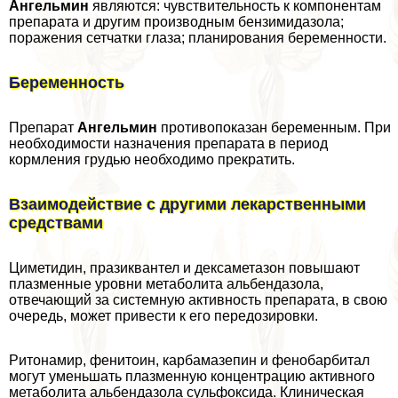
Ангельмин
являются: чувствительность к компонентам
препарата и другим производным бензимидазола;
поражения сетчатки глаза; планирования беременности.
Беременность
Препарат
Ангельмин
противопоказан беременным. При
необходимости назначения препарата в период
кормления гpyдью необходимо прекратить.
Взаимодействие с другими лекарственными
средствами
Циметидин, празиквантел и дексаметазон повышают
плазменные уровни метаболита альбендазола,
отвечающий за системную активность препарата, в свою
очередь, может привести к его передозировки.
Ритонамир, фенитоин, карбамазепин и фенобарбитал
могут уменьшать плазменную концентрацию активного
метаболита альбендазола сульфоксида. Клиническая