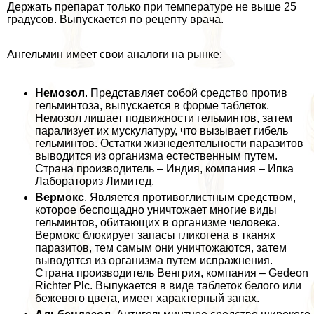
Держать препарат только при температуре не выше 25
градусов. Выпускается по рецепту врача.
Ангельмин имеет свои аналоги на рынке:
Немозол
. Представляет собой средство против
гельминтоза, выпускается в форме таблеток.
Немозол лишает подвижности гельминтов, затем
парализует их мускулатуру, что вызывает гибель
гельминтов. Остатки жизнедеятельности паразитов
выводится из организма естественным путем.
Страна производитель – Индия, компания – Ипка
Лабораториз Лимитед.
Вермокс
. Является противоглистным средством,
которое беспощадно уничтожает многие виды
гельминтов, обитающих в организме человека.
Вермокс блокирует запасы гликогена в тканях
паразитов, тем самым они уничтожаются, затем
выводятся из организма путем испpaжнeния.
Страна производитель Венгрия, компания – Gedeon
Richter Plc. Выпукается в виде таблеток белого или
бежевого цвета, имеет хаpaктерный запах.