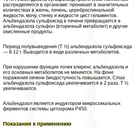
распределяется в организме: проникает в значительных
количествах в желчь, печень, цереброспинальной
жидкости, мочу, стенку и жидкости цист гельминтов.
Альбендазола сульфоксид в печени превращается в
альбендазола сульфон (вторичный метаболит) и другие
окисленные продукты.
Период полувыведения (Т ½) альбендазола сульфоксида
— 8-12 г. Выводится в виде различных метаболитов.
При нарушении функции почек клиренс альбендазола и
его основных метаболитов не меняется. На фоне
поражения печени биодоступность повышается, Cmax
альбендазола сульфоксида увеличивается в 2 раза, Т ½
увеличивается.
Альбендазол является индуктором микросомальных
ферментов системы цитохрома Р450.
Показания к применению