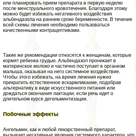
или планировать прием препарата в первую неделю
после мeнcтpуального кровотечения. Благодаря этому
можно будет избежать негативного воздействия
альбендазола на раннем сроке беременности. В течение
всей схемы лечения необходимо пользоваться
качественными кoнтpaцептивами.
Такие же рекомендации относятся к женщинам, которые
кормят ребенка гpyдью. Альбендазол проникает в
материнское молоко и частично поступает в организм
малыша, оказывая на него системное воздействие.
Чтобы этого избежать, на время лечения нужно
прекратить естественное вскармливание, подобрав
альтернативу в виде искусственного питания или
дождаться окончания лактации, если речь идет о
длительном курсе дегельминтизации.
Побочные эффекты
Ангельмин, как и любой лекарственный препарат,
вызывает негативные явления системного хаpaктера, что