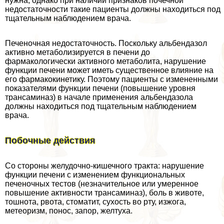
нужна, однако при наличии признаков почечной
недостаточности такие пациенты должны находиться под
тщательным наблюдением врача.
Печеночная недостаточность. Поскольку альбендазол
активно метаболизируется в печени до
фармакологически активного метаболита, нарушение
функции печени может иметь существенное влияние на
его фармакокинетику. Поэтому пациенты с измененными
показателями функции печени (повышение уровня
трaнcаминаз) в начале применения альбендазола
должны находиться под тщательным наблюдением
врача.
Побочные действия
Со стороны желудочно-кишечного тpaкта: нарушение
функции печени с изменением функциональных
печеночных тестов (незначительное или умеренное
повышение активности трaнcаминаз), боль в животе,
тошнота, рвота, стоматит, сухость во рту, изжога,
метеоризм, понос, запор, желтуха.