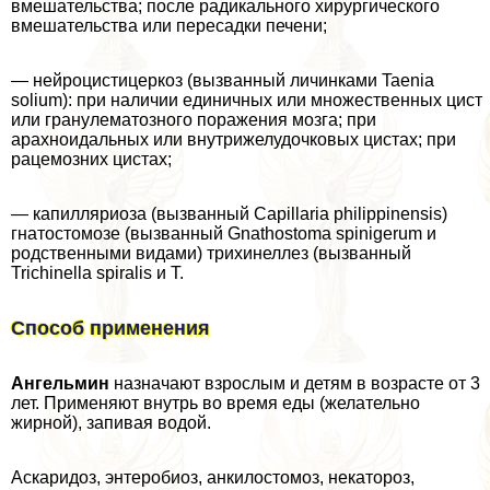
вмешательства; после радикального хирургического
вмешательства или пересадки печени;
— нейроцистицеркоз (вызванный личинками Taenia
solium): при наличии единичных или множественных цист
или гранулематозного поражения мозга; при
арахноидальных или внутрижелудочковых цистах; при
рацемозних цистах;
— капилляриоза (вызванный Capillaria philippinensis)
гнатостомозе (вызванный Gnathostoma spinigerum и
родственными видами) трихинеллез (вызванный
Trichinella spiralis и T.
Способ применения
Ангельмин
назначают взрослым и детям в возрасте от 3
лет. Применяют внутрь во время еды (желательно
жирной), запивая водой.
Аскаридоз, энтеробиоз, анкилостомоз, некатороз,