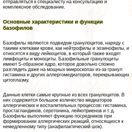
отправляться к специалисту на консультацию и
комплексное обследование.
Основные хаpaктеристики и функции
базофилов
Базофилы являются подвидом гранулоцитов, наряду с
такими клетками крови, как нейтрофилы и эозинофилы, и
относятся к виду лейкоцитов, в который также входят
лимфоциты и моноциты. Базофильные гранулоциты
имеют S-образное ядро, которое довольно сложно
разглядеть даже на мощных микроскопах из-за гранул
гистамина и других аллергомедиаторов, перекрывающих
цитоплазму.
Данные клетки самые крупные из всех гранулоцитов. В
них содержится большое количество медиаторов
аллергических и воспалительных процессов: гистамина,
простагландинов, серотонина, лейкотриенов и т. д.
Базофилы выполняют функцию посредников при
формировании аллергических реакций, относящихся к
немедленному типу (анафилактический шок).