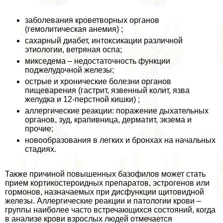
заболевания кроветворных органов
(гемолитическая анемия) ;
сахарный диабет, интоксикации различной
этиологии, ветряная оспа;
микседема – недостаточность функции
поджелудочной железы;
острые и хронические болезни органов
пищеварения (гастрит, язвенный колит, язва
желудка и 12-перстной кишки) ;
аллергические реакции: поражение дыхательных
органов, зуд, крапивница, дерматит, экзема и
прочие;
новообразования в легких и бронхах на начальных
стадиях.
Также причиной повышенных базофилов может стать
прием кортикостероидных препаратов, эстрогенов или
гормонов, назначаемых при дисфункции щитовидной
железы. Аллергические реакции и патологии крови –
группы наиболее часто встречающихся состояний, когда
в анализе крови взрослых людей отмечается