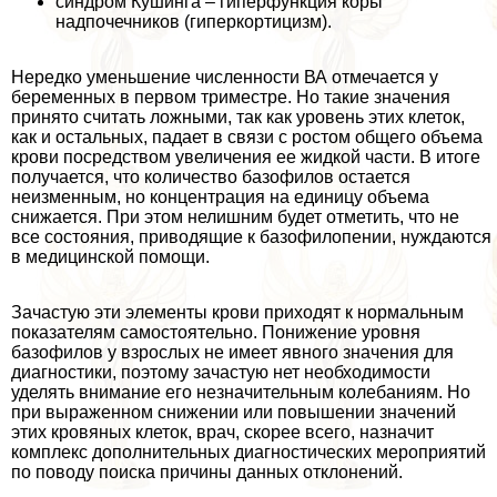
синдром Кушинга – гиперфункция коры
надпочечников (гиперкортицизм).
Нередко уменьшение численности ВА отмечается у
беременных в первом триместре. Но такие значения
принято считать ложными, так как уровень этих клеток,
как и остальных, падает в связи с ростом общего объема
крови посредством увеличения ее жидкой части. В итоге
получается, что количество базофилов остается
неизменным, но концентрация на единицу объема
снижается. При этом нелишним будет отметить, что не
все состояния, приводящие к базофилопении, нуждаются
в медицинской помощи.
Зачастую эти элементы крови приходят к нормальным
показателям самостоятельно. Понижение уровня
базофилов у взрослых не имеет явного значения для
диагностики, поэтому зачастую нет необходимости
уделять внимание его незначительным колебаниям. Но
при выраженном снижении или повышении значений
этих кровяных клеток, врач, скорее всего, назначит
комплекс дополнительных диагностических мероприятий
по поводу поиска причины данных отклонений.