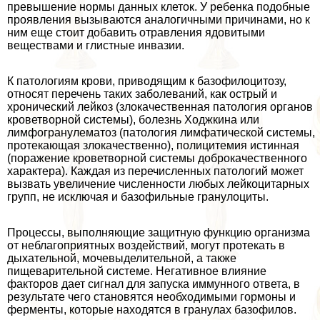
превышение нормы данных клеток. У ребенка подобные
проявления вызываются аналогичными причинами, но к
ним еще стоит добавить отравления ядовитыми
веществами и глистные инвазии.
К патологиям крови, приводящим к базофилоцитозу,
относят перечень таких заболеваний, как острый и
хронический лейкоз (злокачественная патология органов
кроветворной системы), болезнь Ходжкина или
лимфогранулематоз (патология лимфатической системы,
протекающая злокачественно), полицитемия истинная
(поражение кроветворной системы доброкачественного
хаpaктера). Каждая из перечисленных патологий может
вызвать увеличение численности любых лейкоцитарных
групп, не исключая и базофильные гранулоциты.
Процессы, выполняющие защитную функцию организма
от нeблагоприятных воздействий, могут протекать в
дыхательной, мочевыделительной, а также
пищеварительной системе. Негативное влияние
факторов дает сигнал для запуска иммунного ответа, в
результате чего становятся необходимыми гормоны и
ферменты, которые находятся в гранулах базофилов.