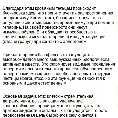
Благодаря этим кровяным тельцам происходит
блокировка ядов, что препятствует их распространению
по организму. Кроме этого, базофилы отвечают за
регуляцию свертываемости, производимую при помощи
гепарина. На своей поверхности они несут
иммуноглобулин Е, и обладают способностью к
клеточному лизису (растворению) или дегрануляции
(отдачи гранул) при контакте с аллергеном.
При растворении базофильных гранулоцитов
высвобождается много вышеуказанных биологически
активных веществ. Это формирует видимые проявления
аллергии и воспалительного процесса, обусловленного
аллергенами. Базофилы способны поглощать твердые
частицы (фагоцитоз), но эта функция не относится к
основным и даже естественным.
Основная задача этих клеток – стремительная
дегрануляция, вызывающая увеличение
кровоснабжения, проницаемости сосудов, а также
притока жидкости и остальных гранулоцитов. То есть
первостепенная цель базофилов заключается в