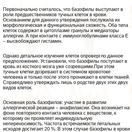
Первоначально считалось, что базофилы выступают в
роли предшественников тучных клеток в крови.
Основанием для данного утверждения послужила их
морфологическая и функциональная схожесть. Оба типа
клеток содержат в цитоплазме гранулы и медиаторы
аллергии. А при контакте с иммуноглобулинами класса Е
– высвобождают гистамин.
Однако детальное изучение клеток опровергло данное
предположение. Установили, что базофилы поступают в
кровь из костного мозга уже созревшими.При этом
тучные клетки дозревают в системном кровотоке
человека и только после этого проникают в клетки тканей.
Справедливо утверждать лишь о родстве двух этих двух
видов клеток.
Основная роль базофилов: участие в развитии
аллергической реакции – анафилаксии. Она возникает на
фоне повторного контакта человека с веществом, к
которому он проявляет индивидуальную
непереносимость. Частота встречаемости летальных
исходов достигает 20 %. В этом случае базофилы в крови