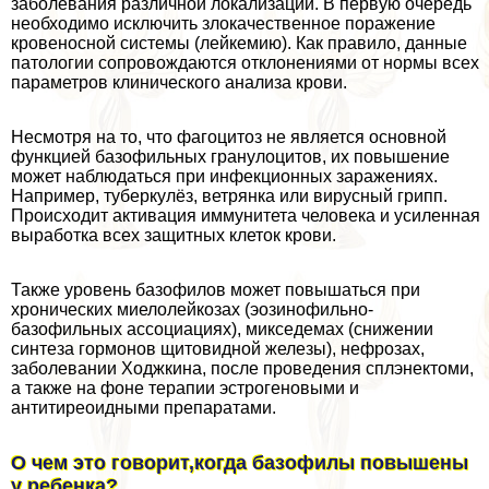
заболевания различной локализации. В первую очередь
необходимо исключить злокачественное поражение
кровеносной системы (лейкемию). Как правило, данные
патологии сопровождаются отклонениями от нормы всех
параметров клинического анализа крови.
Несмотря на то, что фагоцитоз не является основной
функцией базофильных гранулоцитов, их повышение
может наблюдаться при инфекционных заражениях.
Например, туберкулёз, ветрянка или вирусный грипп.
Происходит активация иммунитета человека и усиленная
выработка всех защитных клеток крови.
Также уровень базофилов может повышаться при
хронических миелолейкозах (эозинофильно-
базофильных ассоциациях), микседемах (снижении
синтеза гормонов щитовидной железы), нефрозах,
заболевании Ходжкина, после проведения сплэнектоми,
а также на фоне терапии эстрогеновыми и
антитиреоидными препаратами.
О чем это говорит,когда базофилы повышены
у ребенка?