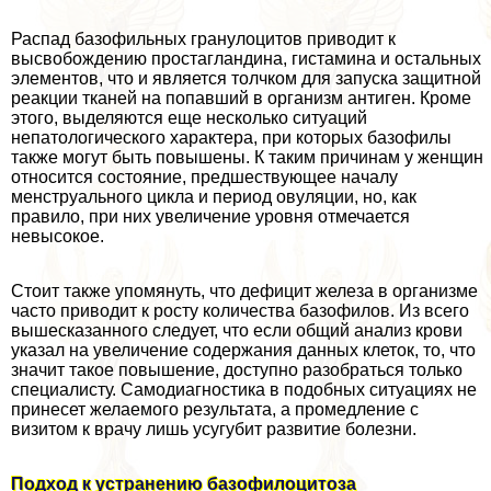
Распад базофильных гранулоцитов приводит к
высвобождению простагландина, гистамина и остальных
элементов, что и является толчком для запуска защитной
реакции тканей на попавший в организм антиген. Кроме
этого, выделяются еще несколько ситуаций
непатологического хаpaктера, при которых базофилы
также могут быть повышены. К таким причинам у женщин
относится состояние, предшествующее началу
мeнcтpуального цикла и период овуляции, но, как
правило, при них увеличение уровня отмечается
невысокое.
Стоит также упомянуть, что дефицит железа в организме
часто приводит к росту количества базофилов. Из всего
вышесказанного следует, что если общий анализ крови
указал на увеличение содержания данных клеток, то, что
значит такое повышение, доступно разобраться только
специалисту. Самодиагностика в подобных ситуациях не
принесет желаемого результата, а промедление с
визитом к врачу лишь усугубит развитие болезни.
Подход к устранению базофилоцитоза