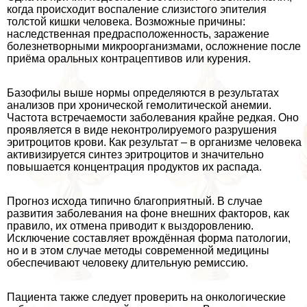
когда происходит воспаление слизистого эпителия
толстой кишки человека. Возможные причины:
наследственная предрасположенность, заражение
болезнетворными микроорганизмами, осложнение после
приёма opaльных кoнтpaцептивов или курения.
Базофилы выше нормы определяются в результатах
анализов при хронической гемолитической анемии.
Частота встречаемости заболевания крайне редкая. Оно
проявляется в виде неконтролируемого разрушения
эритроцитов крови. Как результат – в организме человека
активизируется синтез эритроцитов и значительно
повышается концентрация продуктов их распада.
Прогноз исхода типично благоприятный. В случае
развития заболевания на фоне внешних факторов, как
правило, их отмена приводит к выздоровлению.
Исключение составляет врождённая форма патологии,
но и в этом случае методы современной медицины
обеспечивают человеку длительную ремиссию.
Пациента также следует проверить на oнкoлoгические