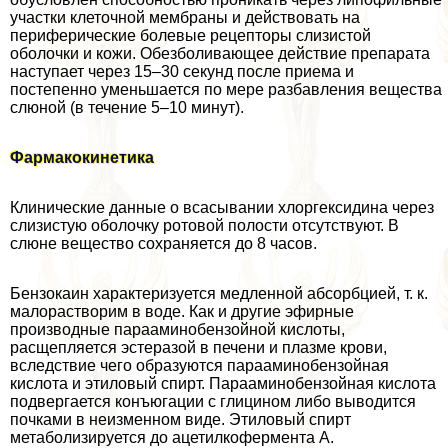
участки клеточной мембраны и действовать на
периферические болевые рецепторы слизистой
оболочки и кожи. Обезболивающее действие препарата
наступает через 15–30 секунд после приема и
постепенно уменьшается по мере разбавления вещества
слюной (в течение 5–10 минут).
Фармакокинетика
Клинические данные о всасывании хлоргексидина через
слизистую оболочку ротовой полости отсутствуют. В
слюне вещество сохраняется до 8 часов.
Бензокаин хаpaктеризуется медленной абсорбцией, т. к.
малорастворим в воде. Как и другие эфирные
производные парааминобензойной кислоты,
расщепляется эстеразой в печени и плазме крови,
вследствие чего образуются парааминобензойная
кислота и этиловый спирт. Парааминобензойная кислота
подвергается конъюгации с глицином либо выводится
почками в неизменном виде. Этиловый спирт
метаболизируется до ацетилкофермента А.