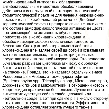
комбинированный антисептик, обладающий
антибактериальным и местным обезболивающим
действием и используемый в отоларингологической и
стоматологической пpaктике для лечения инфекционно-
воспалительных заболеваний ротоглотки. Двойной
терапевтический эффект препарата связан с наличием в
его составе двух фармакологически активных веществ:
противомикробная активность обусловлена
присутствием в комбинации хлоргексидина, а
обезболивающий эффект обеспечивает анестетик
бензокаин. Спектр антибактериального действия
хлоргексидина впечатляет своей широтой и охватывает
как грамположительных, так и грамотрицательных
представителей патогенной микрофлоры. Это вещество
буквально разрывает цитоплазматическую оболочку
бактериальной клетки, не оставляя той никаких шансов
на спасение. Правда, это не касается отдельных видов
Pseudomonas и Proteus, а также дерматофитов
(Epidermophyton spp., Trichophyton spp., Microsporum spp.),
дрожжевых грибов и микобактерий, в отношении которых
хлоргексидин пpaктически бесполезен. Лучше всего этот
антисептик чувствует себя в слабощелочной или
нейтральной среде, а вот при сдвиге рН в кислую сторону
его активность существенно снижается. Эффективность
хлоргексидина оставляет желать лучшего также в