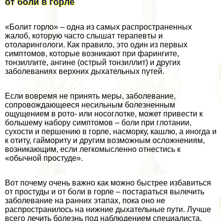
от боли в горле
«Болит горло» – одна из самых распространенных
жалоб, которую часто слышат терапевты и
отоларингологи. Как правило, это один из первых
симптомов, которые возникают при фарингите,
тонзиллите, ангине (острый тонзиллит) и других
заболеваниях верхних дыхательных путей.
Если вовремя не принять меры, заболевание,
сопровождающееся несильным болезненным
ощущением в рото- или носоглотке, может привести к
большему набору симптомов – боли при глотании,
сухости и першению в горле, насморку, кашлю, а иногда и
к отиту, гаймориту и другим возможным осложнениям,
возникающим, если легкомысленно отнестись к
«обычной простуде».
Вот почему очень важно как можно быстрее избавиться
от простуды и от боли в горле – постараться вылечить
заболевание на ранних этапах, пока оно не
распространилось на нижние дыхательные пути. Лучше
всего лечить болезнь под наблюдением специалиста,