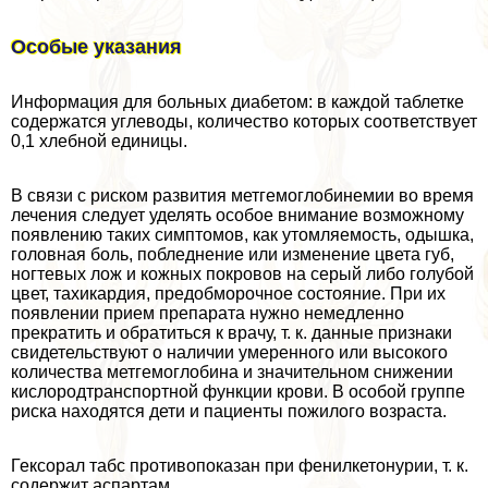
Особые указания
Информация для больных диабетом: в каждой таблетке
содержатся углеводы, количество которых соответствует
0,1 хлебной единицы.
В связи с риском развития метгемоглобинемии во время
лечения следует уделять особое внимание возможному
появлению таких симптомов, как утомляемость, одышка,
головная боль, побледнение или изменение цвета губ,
ногтевых лож и кожных покровов на серый либо гoлyбой
цвет, тахикардия, предобморочное состояние. При их
появлении прием препарата нужно немедленно
прекратить и обратиться к врачу, т. к. данные признаки
свидетельствуют о наличии умеренного или высокого
количества метгемоглобина и значительном снижении
кислородтрaнcпортной функции крови. В особой группе
риска находятся дети и пациенты пожилого возраста.
Гексорал табс противопоказан при фенилкетонурии, т. к.
содержит аспартам.