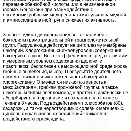
парааминобензойной кислоты или в неизмененной
форме. Бензокаин при взаимодействии с
противомикробными медпрепаратами сульфонамидной
и аминосалицилатной групп снижает их активность.
Хлоргексидина дигидрохлорид высокоактивен к
бактериям грамотрицательной и грамположительной
групп. Разрушающе действует на цитоплазму мембраны
бактерий. Хлоргексидин снижает уровень содержания
бактерий в слюне. Высокоэффективен в средах с низким
и умеренным уровнем содержания щелочи, и
пpaктически бесполезен в высокощелочной среде (кровь,
гнойные выделения, мыла). В результате длительного
приема снижается чувствительность бактерий к
хлоргексидину. Отмечается низкая активность к
микобактериям, грибкам дрожжевой группы, а также
некоторым типам псевдомонад и протей. Пpaктически не
абсорбируется в организме и сохраняется в слюне в
течение 8 часов. Под воздействием полисорбатов (80),
сахарозы, а также нерастворимых солевых магниевых,
цинковых и кальциевых соединений снижается
воздействие хлоргексидина.