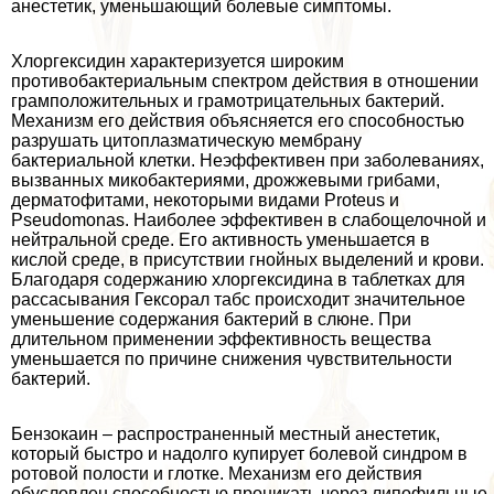
анестетик, уменьшающий болевые симптомы.
Хлоргексидин хаpaктеризуется широким
противобактериальным спектром действия в отношении
грамположительных и грамотрицательных бактерий.
Механизм его действия объясняется его способностью
разрушать цитоплазматическую мембрану
бактериальной клетки. Неэффективен при заболеваниях,
вызванных микобактериями, дрожжевыми грибами,
дерматофитами, некоторыми видами Proteus и
Pseudomonas. Наиболее эффективен в слабощелочной и
нейтральной среде. Его активность уменьшается в
кислой среде, в присутствии гнойных выделений и крови.
Благодаря содержанию хлоргексидина в таблетках для
рассасывания Гексорал табс происходит значительное
уменьшение содержания бактерий в слюне. При
длительном применении эффективность вещества
уменьшается по причине снижения чувствительности
бактерий.
Бензокаин – распространенный местный анестетик,
который быстро и надолго купирует болевой синдром в
ротовой полости и глотке. Механизм его действия
обусловлен способностью проникать через липофильные