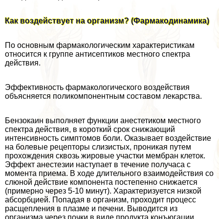
Как воздействует на организм? (Фармакодинамика)
По основным фармакологическим хаpaктеристикам
относится к группе антисептиков местного спектра
действия.
Эффективность фармакологического воздействия
объясняется поликомпонентным составом лекарства.
Бензокаин выполняет функции анестетиком местного
спектра действия, в короткий срок снижающий
интенсивность симптомов боли. Оказывает воздействие
на болевые рецепторы слизистых, проникая путем
прохождения сквозь жировые участки мембран клеток.
Эффект анестезии наступает в течение получаса с
момента приема. В ходе длительного взаимодействия со
слюной действие компонента постепенно снижается
(примерно через 5-10 минут). Хаpaктеризуется низкой
абсорбцией. Попадая в организм, проходит процесс
расщепления в плазме и печени. Выводится из
организма через почки в виде продукта конъюгации