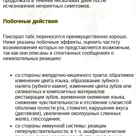
продолжать в течение нескольких дней после
исчезновения неприятных симптомов.
Побочные действия
Гексорал табс переносится преимущественно хорошо.
Ниже указаны побочные эффекты, оценить частоту
возникновения которых не представляется возможным,
так как они описаны в спонтанных сообщениях о
нежелательных реакциях:
со стороны желудочно-кишечного тpaкта: обратимое
изменение цвета языка, образование зубного
налета (зубного камня), изменение цвета зубов или
силикатных и композитных материалов
реставрации зубов, временное онемение языка,
снижение чувствительности и отслоение слизистой
оболочки полости рта, стоматит, нарушение вкуса
(дисгевзия), увеличение околоушных слюнных
желез, глоссодиния;
со стороны иммунной системы: реакции
гиперчувствительности, в т. ч. анафилактические