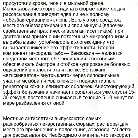
присутствии крови, гноя и в мыльной среде.
Использование хлоргексидина в форме таблеток для
рассасывания приводит едва ли не к полному
«обезбактериванию» слюны. Есть у этого средства
местного обеззараживания и свои минусы (впрочем,
свойственные пpaктически всем антисептикам): при
длительном применении патогенные микроорганизмы
выpaбатывают устойчивость к хлогексидину, что
вызывает снижение его эффективности. Второй
компонент гексорала табс — бензокаин — является
средством местного обезболивания, способным
обеспечивать быстрое и стойкое купирование болевых
ощущений в полости рта и глотке. Бензокаин
«втискивается» внутрь клеток через липофильные
участки мембран и «выключает» ноцицептивные
рецепторы кожи и слизистых оболочек. Анестезирующий
эффект бензокаина начинает проявляться уже спустя 15-
30 секунд, постепенно снижаясь в течение 5-10 минут по
мере разбавления слюной.
Местные антисептики выпускаются самых
разнообразных лекарственных формах: растворы для
местного применения и полоскания, аэрозоли, таблетки
для рассасывания. Необходимо отметить, что гексорал