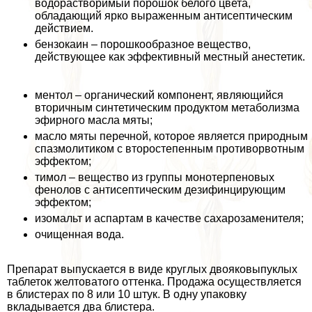
водорастворимый порошок белого цвета,
обладающий ярко выраженным антисептическим
действием.
бензокаин – порошкообразное вещество,
действующее как эффективный местный анестетик.
ментол – органический компонент, являющийся
вторичным синтетическим продуктом метаболизма
эфирного масла мяты;
масло мяты перечной, которое является природным
спазмолитиком с второстепенным противорвотным
эффектом;
тимол – вещество из группы монотерпеновых
фенолов с антисептическим дезифинцирующим
эффектом;
изомальт и аспартам в качестве сахарозаменителя;
очищенная вода.
Препарат выпускается в виде круглых двояковыпуклых
таблеток желтоватого оттенка. Продажа осуществляется
в блистерах по 8 или 10 штук. В одну упаковку
вкладывается два блистера.