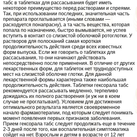
табс в таблетках для рассасывания будет иметь
некоторое преимущество перед растворами и спреями.
Так, при использовании последних, значительная часть
препарата проглатывается (иными словами —
расходуется понапрасну), а та часть вещества, которая
попала по назначению, быстро вымывается, не успев
вступить в контакт со слизистой оболочкой ротоглотки. У
растворов для полосканий самая короткая
продолжительность действия среди всех известных
форм выпуска. Если же говорить о таблетках для
рассасывания, то они начинают действовать
непосредственно после применения. В отличие от других
лекарственных форм, для таблеток нет труднодоступных
мест на слизистой оболочке глотки. Для данной
лекарственной формы хаpaктерна также наибольшая
продолжительность действия. Таблетки гексорала табс
рекомендуется рассасывать медленно, терпеливо
дожидаясь их полного растворения (и уж ни в коем
случае не проглатывая!). Условием для достижения
оптимального результата является своевременное
начало фармакотерапии, под которым следует понимать
момент появления первых признаков заболевания.
Прием гексорала табс следует продолжать еще в течение
2-3 дней после того, как воспалительная симптоматика
сойдет на нет. Взрослым и детям в возрасте от 12 лет