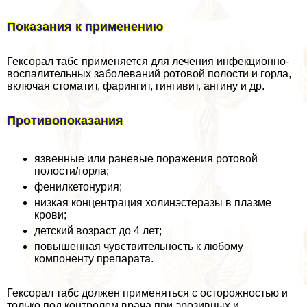
Показания к применению
Гексорал табс применяется для лечения инфекционно-
воспалительных заболеваний ротовой полости и горла,
включая стоматит, фарингит, гингивит, ангину и др.
Противопоказания
язвенные или раневые поражения ротовой
полости/горла;
фенилкетонурия;
низкая концентрация холинэстеразы в плазме
крови;
детский возраст до 4 лет;
повышенная чувствительность к любому
компоненту препарата.
Гексорал табс должен применяться с осторожностью и
только под контролем врача при эрозивных и