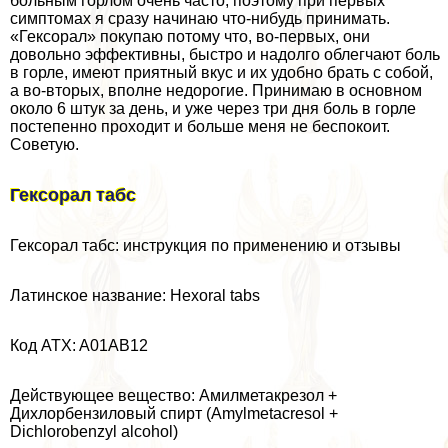
больным горлом очень часто, поэтому при первых
симптомах я сразу начинаю что-нибудь принимать.
«Гексорал» покупаю потому что, во-первых, они
довольно эффективны, быстро и надолго облегчают боль
в горле, имеют приятный вкус и их удобно брать с собой,
а во-вторых, вполне недорогие. Принимаю в основном
около 6 штук за день, и уже через три дня боль в горле
постепенно проходит и больше меня не беспокоит.
Советую.
Гексорал табс
Гексорал табс: инструкция по применению и отзывы
Латинское название: Hexoral tabs
Код ATX: A01AB12
Действующее вещество: Амилметакрезол +
Дихлорбензиловый спирт (Amylmetacresol +
Dichlorobenzyl alcohol)