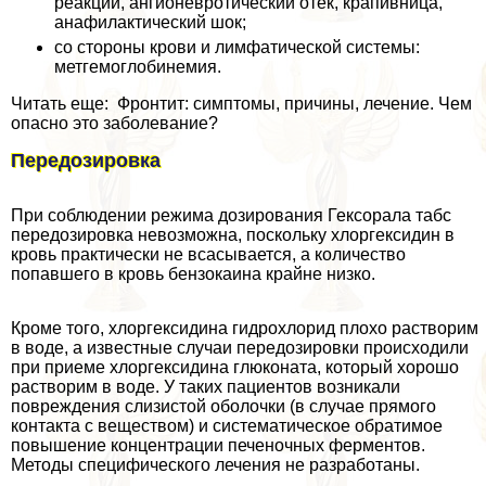
реакции, ангионевротический отек, крапивница,
анафилактический шок;
со стороны крови и лимфатической системы:
метгемоглобинемия.
Читать еще: Фронтит: симптомы, причины, лечение. Чем
опасно это заболевание?
Передозировка
При соблюдении режима дозирования Гексорала табс
передозировка невозможна, поскольку хлоргексидин в
кровь пpaктически не всасывается, а количество
попавшего в кровь бензокаина крайне низко.
Кроме того, хлоргексидина гидрохлорид плохо растворим
в воде, а известные случаи передозировки происходили
при приеме хлоргексидина глюконата, который хорошо
растворим в воде. У таких пациентов возникали
повреждения слизистой оболочки (в случае прямого
контакта с веществом) и систематическое обратимое
повышение концентрации печеночных ферментов.
Методы специфического лечения не разработаны.