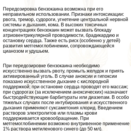
Передозировка бензокаина возможна при его
неправильном использовании. Признаки интоксикации:
рвота, тремор, судороги, угнетение центральной нервной
системы и дыхания, кома. В высоких токсичных
концентрациях бензокаин может вызвать блокаду
атриовентрикулярной проводимости, брадикардию и
остановку сердца. Также есть риск (особенно у детей)
развития метгемоглобинемии, сопровождающейся
цианозом и удушьем.
При передозировке бензокаина необходимо
искусственно вызвать рвоту, промыть желудок и приять
активированный уголь. В случае аноксии и гипоксии
показано искусственное дыхание с кислородной
поддержкой; при остановке сердца проводят его массаж;
при судорогах (за исключением аноксических) назначают
быстродействующие барбитураты или диазепам. В особо
тяжелых случаях после интубирования и искусственного
дыхания применяют суксаметония хлорид. Введением
растворов электролитов или плазмы крови
поддерживается кровообращение. При
метгемоглобинемии возможно внутривенное применение
1% раствора метиленового синего (до 50 мл).