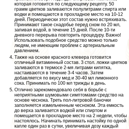
которая готовится по следующему рецепту. 50
грамм цветков заливаются полулитрами спирта или
водки и помещаются в прохладное место на 10-12
дней. Периодически этот состав нужно встряхивать.
Принимают такое снадобье перед сном по 20 мл,
запивая водой, в течение 15 дней. После 10-ти
дневного перерыва повторить процедуру. Важно!
Использовать подобное средство можно только
людям, не имеющим проблем с артериальным
давлением.
Также на основе красного клевера готовится
отличный витаминный состав. 3 стол. ложки цветков
заливаются в термосе 2-мя литрами кипятка,
настаиваются в течение 3-4 часов. Затем
добавляется по вкусу мед и 30-40 мл лимонного
сока. Принимать по 100 мл трижды в день.
Отлично зарекомендовало себя в борьбе с
неприятными шумовыми симптомами средство на
основе чеснока. Треть пол-литровой баночки
заполняется измельченным чесноком. Эта емкость
до верха заливается водкой или спиртом и
помещается в прохладное место на 2 недели, чтобы
настоялось. Начинать принимать настойку по одной
капле один раз в сутки, увеличивая дозу каждый