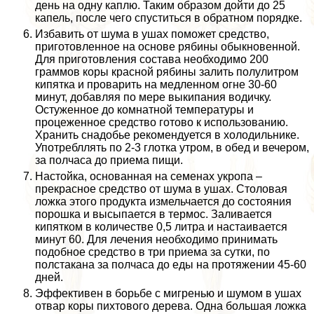
день на одну каплю. Таким образом дойти до 25
капель, после чего спуститься в обратном порядке.
Избавить от шума в ушах поможет средство,
приготовленное на основе рябины обыкновенной.
Для приготовления состава необходимо 200
граммов коры красной рябины залить полулитром
кипятка и проварить на медленном огне 30-60
минут, добавляя по мере выкипания водичку.
Остуженное до комнатной температуры и
процеженное средство готово к использованию.
Хранить снадобье рекомендуется в холодильнике.
Употрeбллять по 2-3 глотка утром, в обед и вечером,
за полчаса до приема пищи.
Настойка, основанная на семенах укропа –
прекрасное средство от шума в ушах. Столовая
ложка этого продукта измельчается до состояния
порошка и высыпается в термос. Заливается
кипятком в количестве 0,5 литра и настаивается
минут 60. Для лечения необходимо принимать
подобное средство в три приема за сутки, по
полстакана за полчаса до еды на протяжении 45-60
дней.
Эффективен в борьбе с мигренью и шумом в ушах
отвар коры пихтового дерева. Одна большая ложка