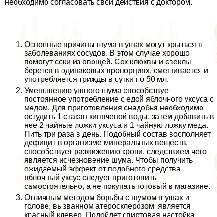
необходимо согласовать свои действия с доктором.
Основные причины шума в ушах могут крыться в
заболеваниях сосудов. В этом случае хорошо
помогут соки из овощей. Сок клюквы и свеклы
берется в одинаковых пропорциях, смешивается и
употрeбляется трижды в сутки по 50 мл.
Уменьшению ушного шума способствует
постоянное употрeбление с едой яблочного уксуса с
медом. Для приготовления снадобья необходимо
остудить 1 стакан кипяченой воды, затем добавить в
нее 2 чайные ложки уксуса и 1 чайную ложку меда.
Пить три раза в день. Подобный состав восполняет
дефицит в организме минеральных веществ,
способствует разжижению крови, следствием чего
является исчезновение шума. Чтобы получить
ожидаемый эффект от подобного средства,
яблочный уксус следует приготовить
самостоятельно, а не покупать готовый в магазине.
Отличным методом борьбы с шумом в ушах и
голове, вызванном атеросклерозом, является
красный клевер. Подойдет спиртовая настойка,