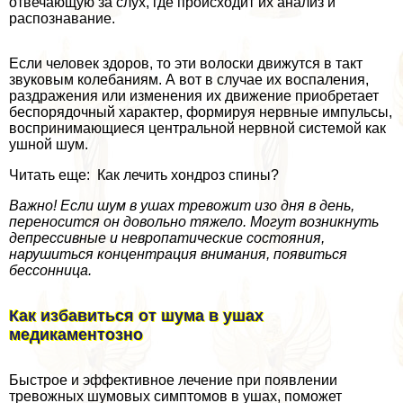
отвечающую за слух, где происходит их анализ и
распознавание.
Если человек здоров, то эти волоски движутся в такт
звуковым колебаниям. А вот в случае их воспаления,
раздражения или изменения их движение приобретает
беспорядочный хаpaктер, формируя нервные импульсы,
воспринимающиеся центральной нервной системой как
ушной шум.
Читать еще: Как лечить хондроз спины?
Важно! Если шум в ушах тревожит изо дня в день,
переносится он довольно тяжело. Могут возникнуть
депрессивные и невропатические состояния,
нарушиться концентрация внимания, появиться
бессонница.
Как избавиться от шума в ушах
медикаментозно
Быстрое и эффективное лечение при появлении
тревожных шумовых симптомов в ушах, поможет