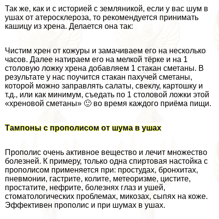
Так же, как и с историей с земляникой, если у вас шум в
ушах от атеросклероза, то рекомендуется принимать
кашицу из хрена. Делается она так:
Чистим хрен от кожуры и замачиваем его на несколько
часов. Далее натираем его на мелкой тёрке и на 1
столовую ложку хрена добавляем 1 стакан сметаны. В
результате у нас поучится стакан пахучей сметаны,
которой можно заправлять салаты, свеклу, картошку и
т.д., или как минимум, съедать по 1 столовой ложки этой
«хреновой сметаны» 🙂 во время каждого приёма пищи.
Тампоны с прополисом от шума в ушах
Прополис очень активное вещество и лечит множество
болезней. К примеру, только одна спиртовая настойка с
прополисом применяется при: простудах, бронхитах,
пневмонии, гастрите, колите, метеоризме, цистите,
пpocтатите, нефрите, болезнях глаз и ушей,
стоматологических проблемах, микозах, сыпях на коже.
Эффективен прополис и при шумах в ушах.