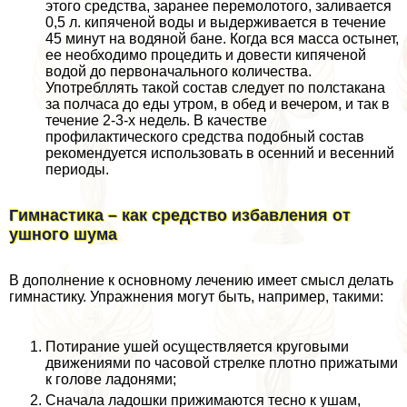
этого средства, заранее перемолотого, заливается
0,5 л. кипяченой воды и выдерживается в течение
45 минут на водяной бане. Когда вся масса остынет,
ее необходимо процедить и довести кипяченой
водой до первоначального количества.
Употрeбллять такой состав следует по полстакана
за полчаса до еды утром, в обед и вечером, и так в
течение 2-3-х недель. В качестве
профилактического средства подобный состав
рекомендуется использовать в осенний и весенний
периоды.
Гимнастика – как средство избавления от
ушного шума
В дополнение к основному лечению имеет смысл делать
гимнастику. Упражнения могут быть, например, такими:
Потирание ушей осуществляется круговыми
движениями по часовой стрелке плотно прижатыми
к голове ладонями;
Сначала ладошки прижимаются тесно к ушам,