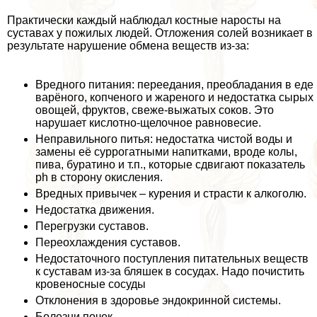
Пpaктически каждый наблюдал костные наросты на
суставах у пожилых людей. Отложения солей возникает в
результате нарушение обмена веществ из-за:
Вредного питания: переедания, преобладания в еде
варёного, копченого и жареного и недостатка сырых
овощей, фруктов, свеже-выжатых соков. Это
нарушает кислотно-щелочное равновесие.
Неправильного питья: недостатка чистой воды и
замены её суррогатными напитками, вроде колы,
пива, буратино и т.п., которые сдвигают показатель
ph в сторону окисления.
Вредных привычек – курения и страсти к алкоголю.
Недостатка движения.
Перегрузки суставов.
Переохлаждения суставов.
Недостаточного поступления питательных веществ
к суставам из-за бляшек в сосудах. Надо почистить
кровеносные сосуды
Отклонения в здоровье эндокринной системы.
Болезни почек.