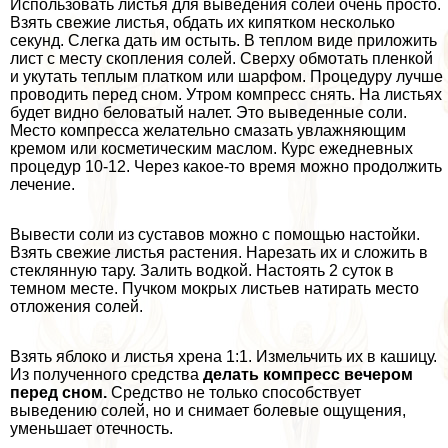
Использовать листья для выведения солей очень просто.
Взять свежие листья, обдать их кипятком несколько
секунд. Слегка дать им остыть. В теплом виде приложить
лист с месту скопления солей. Сверху обмотать пленкой
и укутать теплым платком или шарфом. Процедуру лучше
проводить перед сном. Утром компресс снять. На листьях
будет видно беловатый налет. Это выведенные соли.
Место компресса желательно смазать увлажняющим
кремом или косметическим маслом. Курс ежедневных
процедур 10-12. Через какое-то время можно продолжить
лечение.
Вывести соли из суставов можно с помощью настойки.
Взять свежие листья растения. Нарезать их и сложить в
стеклянную тару. Залить водкой. Настоять 2 суток в
темном месте. Пучком мокрых листьев натирать место
отложения солей.
Взять яблоко и листья хрена 1:1. Измельчить их в кашицу.
Из полученного средства
делать компресс вечером
перед сном.
Средство не только способствует
выведению солей, но и снимает болевые ощущения,
уменьшает отечность.