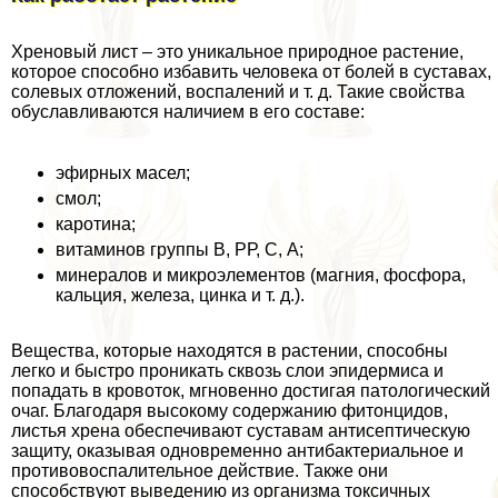
Хреновый лист – это уникальное природное растение,
которое способно избавить человека от болей в суставах,
солевых отложений, воспалений и т. д. Такие свойства
обуславливаются наличием в его составе:
эфирных масел;
смол;
каротина;
витаминов группы В, РР, С, А;
минералов и микроэлементов (магния, фосфора,
кальция, железа, цинка и т. д.).
Вещества, которые находятся в растении, способны
легко и быстро проникать сквозь слои эпидермиса и
попадать в кровоток, мгновенно достигая патологический
очаг. Благодаря высокому содержанию фитонцидов,
листья хрена обеспечивают суставам антисептическую
защиту, оказывая одновременно антибактериальное и
противовоспалительное действие. Также они
способствуют выведению из организма токсичных