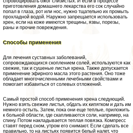
спровоцировать ожог слизистых. И если в процессе
приготовления домашнего лекарства его сок случайно
попал в глаза, рот или нос, нужно тщательно их промыть
прохладной водой. Наружно запрещается использовать
хрен, если на коже имеются трещины, язвы, порезы,
раны и прочие повреждения.
Способы применения
Для лечения суставных заболеваний,
сопровождающихся скоплением солей, используются как
свежие, так и сушеные листья хрена. Также допускается
применение эфирного масла этого растения. Оно тоже
обладает многочисленными лечебными свойствами и
помогает избавиться от солевых отложений.
Самый простой способ применения хрена следующий.
Нужно взять свежие листья, обдать их кипятком и дать им
немного остыть. Затем, пока они еще теплые, приложить
к больной области, где скапливаются соли, например, на
спину. Потом накладывается теплая повязка. Компресс
ставят перед сном, утром его снимают. Если сделать все
правильно, то на листьях появится белый налет, что