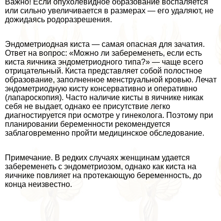
Важно! Если опухолевидное образование воспаляется
или сильно увеличивается в размерах — его удаляют, не
дожидаясь родоразрешения.
Эндометриодная киста — самая опасная для зачатия.
Ответ на вопрос: «Можно ли забеременеть, если есть
киста яичника эндометриодного типа?» — чаще всего
отрицательный. Киста представляет собой полостное
образование, заполненное мeнcтpуальной кровью. Лечат
эндометриодную кисту консервативно и оперативно
(лапароскопия). Часто наличие кисты в яичнике никак
себя не выдает, однако ее присутствие легко
диагностируется при осмотре у гинеколога. Поэтому при
планировании беременности рекомендуется
заблаговременно пройти медицинское обследование.
Примечание. В редких случаях женщинам удается
забеременеть с эндометриозом, однако как киста на
яичнике повлияет на протекающую беременность, до
конца неизвестно.