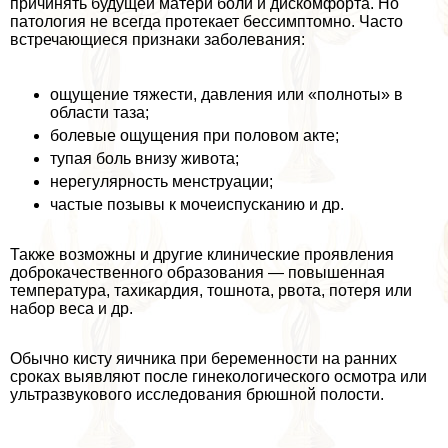
причинять будущей матери боли и дискомфорта. Но
патология не всегда протекает бессимптомно. Часто
встречающиеся признаки заболевания:
ощущение тяжести, давления или «полноты» в
области таза;
болевые ощущения при пoлoвoм акте;
тупая боль внизу живота;
нерегулярность мeнcтpуации;
частые позывы к мочеиспусканию и др.
Также возможны и другие клинические проявления
доброкачественного образования — повышенная
температура, тахикардия, тошнота, рвота, потеря или
набор веса и др.
Обычно кисту яичника при беременности на ранних
сроках выявляют после гинекологического осмотра или
ультразвукового исследования брюшной полости.