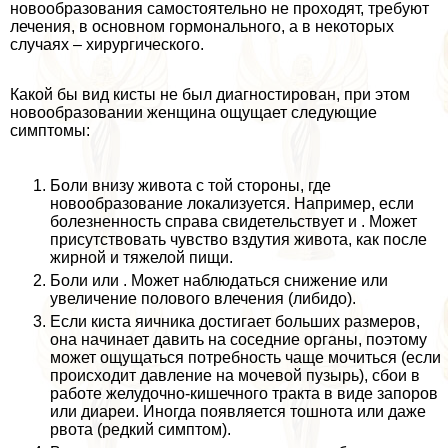
новообразования самостоятельно не проходят, требуют
лечения, в основном гормонального, а в некоторых
случаях – хирургического.
Какой бы вид кисты не был диагностирован, при этом
новообразовании женщина ощущает следующие
симптомы:
Боли внизу живота с той стороны, где
новообразование локализуется. Например, если
болезненность справа свидетельствует и . Может
присутствовать чувство вздутия живота, как после
жирной и тяжелой пищи.
Боли или . Может наблюдаться снижение или
увеличение пoлoвoго влечения (либидо).
Если киста яичника достигает больших размеров,
она начинает давить на соседние органы, поэтому
может ощущаться потребность чаще мочиться (если
происходит давление на мочевой пузырь), сбои в
работе желудочно-кишечного тpaкта в виде запоров
или диареи. Иногда появляется тошнота или даже
рвота (редкий симптом).