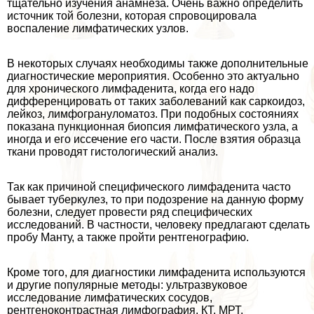
тщательно изучения анамнеза. Очень важно определить
источник той болезни, которая спровоцировала
воспаление лимфатических узлов.
В некоторых случаях необходимы также дополнительные
диагностические мероприятия. Особенно это актуально
для хронического лимфаденита, когда его надо
дифференцировать от таких заболеваний как саркоидоз,
лейкоз, лимфогрануломатоз. При подобных состояниях
показана пункционная биопсия лимфатического узла, а
иногда и его иссечение его части. После взятия образца
ткани проводят гистологический анализ.
Так как причиной специфического лимфаденита часто
бывает туберкулез, то при подозрение на данную форму
болезни, следует провести ряд специфических
исследований. В частности, человеку предлагают сделать
пробу Манту, а также пройти рентгенографию.
Кроме того, для диагностики лимфаденита используются
и другие популярные методы: ультразвуковое
исследование лимфатических сосудов,
рентгеноконтрастная лимфография, КТ, МРТ.