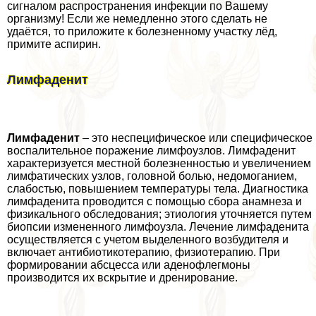
сигналом распространения инфекции по Вашему
организму! Если же немедленно этого сделать не
удаётся, то приложите к болезненному участку лёд,
примите аспирин.
Лимфаденит
Лимфаденит
– это неспецифическое или специфическое
воспалительное поражение лимфоузлов. Лимфаденит
хаpaктеризуется местной болезненностью и увеличением
лимфатических узлов, головной болью, недомоганием,
слабостью, повышением температуры тела. Диагностика
лимфаденита проводится с помощью сбора анамнеза и
физикального обследования; этиология уточняется путем
биопсии измененного лимфоузла. Лечение лимфаденита
осуществляется с учетом выделенного возбудителя и
включает антибиотикотерапию, физиотерапию. При
формировании абсцесса или аденофлегмоны
производится их вскрытие и дренирование.