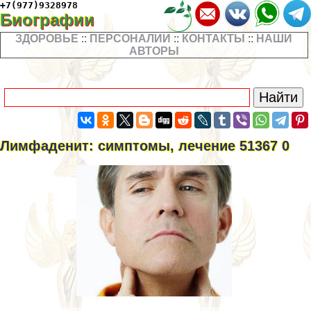
+7(977)9328978
Биографии
ЗДОРОВЬЕ
::
ПЕРСОНАЛИИ
::
КОНТАКТЫ
::
НАШИ
АВТОРЫ
Лимфаденит: симптомы, лечение 51367 0