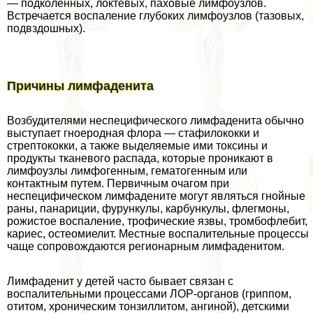
— подколенных, локтевых, паховые лимфоузлов.
Встречается воспаление глубоких лимфоузлов (тазовых,
подвздошных).
Причины лимфаденита
Возбудителями неспецифического лимфаденита обычно
выступает гноеродная флора — стафилококки и
стрептококки, а также выделяемые ими токсины и
продукты тканевого распада, которые проникают в
лимфоузлы лимфогенным, гематогенным или
контактным путем. Первичным очагом при
неспецифическом лимфадените могут являться гнойные
раны, панариции, фурункулы, карбункулы, флегмоны,
рожистое воспаление, трофические язвы, тромбофлебит,
кариес, остеомиелит. Местные воспалительные процессы
чаще сопровождаются регионарным лимфаденитом.
Лимфаденит у детей часто бывает связан с
воспалительными процессами ЛОР-органов (гриппом,
отитом, хроническим тонзиллитом, ангиной), детскими