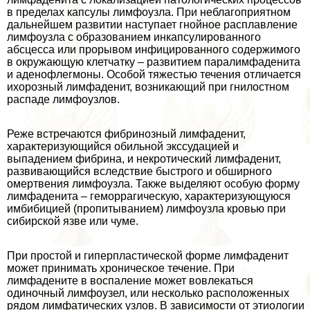
в пределах капсулы лимфоузла. При нeблагоприятном
дальнейшем развитии наступает гнойное расплавление
лимфоузла с образованием инкапсулированного
абсцесса или прорывом инфицированного содержимого
в окружающую клетчатку – развитием паралимфаденита
и аденофлегмоны. Особой тяжестью течения отличается
ихорозный лимфаденит, возникающий при гнилостном
распаде лимфоузлов.
Реже встречаются фибринозный лимфаденит,
хаpaктеризующийся обильной экссудацией и
выпадением фибрина, и некротический лимфаденит,
развивающийся вследствие быстрого и обширного
омертвения лимфоузла. Также выделяют особую форму
лимфаденита – геморрагическую, хаpaктеризующуюся
имбибицией (пропитыванием) лимфоузла кровью при
сибирской язве или чуме.
При простой и гиперпластической форме лимфаденит
может принимать хроническое течение. При
лимфадените в воспаление может вовлекаться
одиночный лимфоузел, или несколько расположенных
рядом лимфатических узлов. В зависимости от этиологии