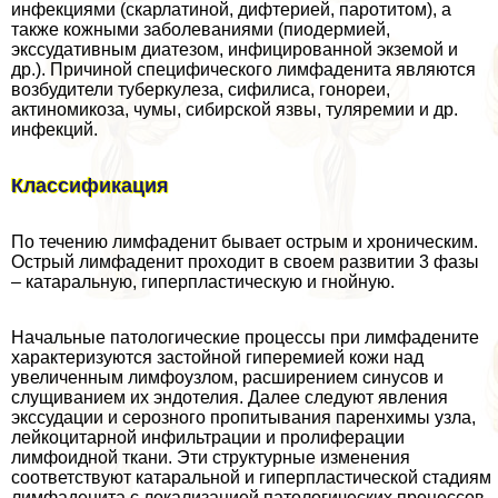
инфекциями (скарлатиной, дифтерией, паротитом), а
также кожными заболеваниями (пиодермией,
экссудативным диатезом, инфицированной экземой и
др.). Причиной специфического лимфаденита являются
возбудители туберкулеза, сифилиса, гонореи,
актиномикоза, чумы, сибирской язвы, туляремии и др.
инфекций.
Классификация
По течению лимфаденит бывает острым и хроническим.
Острый лимфаденит проходит в своем развитии 3 фазы
– катаральную, гиперпластическую и гнойную.
Начальные патологические процессы при лимфадените
хаpaктеризуются застойной гиперемией кожи над
увеличенным лимфоузлом, расширением синусов и
слущиванием их эндотелия. Далее следуют явления
экссудации и серозного пропитывания паренхимы узла,
лейкоцитарной инфильтрации и пролиферации
лимфоидной ткани. Эти структурные изменения
соответствуют катаральной и гиперпластической стадиям
лимфаденита с локализацией патологических процессов