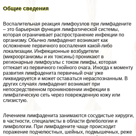
Общие сведения
Воспалительная реакция лимфоузлов при лимфадените
– это барьерная функция лимфатической системы,
которая ограничивает распространение инфекции по
организму. Обычно лимфаденит возникает как
осложнение первичного воспаления какой-либо
локализации. Инфекционные возбудители
(микроорганизмы и их токсины) проникают в
регионарные лимфоузлы с током лимфы, которая
оттекает из первичного гнойного очага. Иногда к моменту
развития лимфаденита первичный очаг уже
ликвидируется и может оставаться нераспознанным. В
других случаях лимфаденит возникает при
непосредственном проникновении инфекции в
лимфатическую сеть через поврежденную кожу или
слизистую.
Лечением лимфаденита занимаются сосудистые хирурги,
в частности, специалисты в области флебологии и
лимфологии. При лимфадените чаще происходит
поражение подчелюстных, шейных, подмышечных, реже