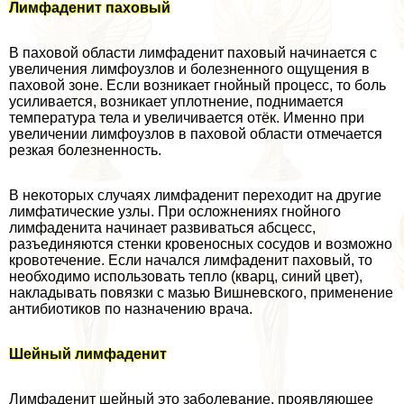
Лимфаденит паховый
В паховой области лимфаденит паховый начинается с
увеличения лимфоузлов и болезненного ощущения в
паховой зоне. Если возникает гнойный процесс, то боль
усиливается, возникает уплотнение, поднимается
температура тела и увеличивается отёк. Именно при
увеличении лимфоузлов в паховой области отмечается
резкая болезненность.
В некоторых случаях лимфаденит переходит на другие
лимфатические узлы. При осложнениях гнойного
лимфаденита начинает развиваться абсцесс,
разъединяются стенки кровеносных сосудов и возможно
кровотечение. Если начался лимфаденит паховый, то
необходимо использовать тепло (кварц, синий цвет),
накладывать повязки с мазью Вишневского, применение
антибиотиков по назначению врача.
Шейный лимфаденит
Лимфаденит шейный это заболевание, проявляющее