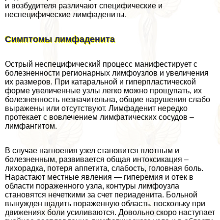
и возбудителя различают специфические и
неспецифические лимфадениты.
Симптомы лимфаденита
Острый неспецифический процесс манифестирует с
болезненности регионарных лимфоузлов и увеличения
их размеров. При катаральной и гиперпластической
форме увеличенные узлы легко можно прощупать, их
болезненность незначительна, общие нарушения слабо
выражены или отсутствуют. Лимфаденит нередко
протекает с вовлечением лимфатических сосудов –
лимфангитом.
В случае нагноения узел становится плотным и
болезненным, развивается общая интоксикация –
лихорадка, потеря аппетита, слабость, головная боль.
Нарастают местные явления — гиперемия и отек в
области пораженного узла, контуры лимфоузла
становятся нечеткими за счет периаденита. Больной
вынужден щадить пораженную область, поскольку при
движениях боли усиливаются. Довольно скоро наступает