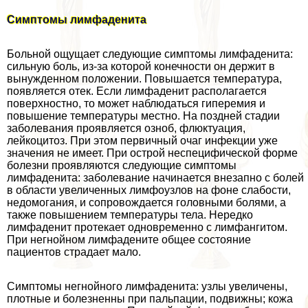
Симптомы лимфаденита
Больной ощущает следующие симптомы лимфаденита:
сильную боль, из-за которой конечности он держит в
вынужденном положении. Повышается температура,
появляется отек. Если лимфаденит располагается
поверхностно, то может наблюдаться гиперемия и
повышение температуры местно. На поздней стадии
заболевания проявляется озноб, флюктуация,
лейкоцитоз. При этом первичный очаг инфекции уже
значения не имеет. При острой неспецифической форме
болезни проявляются следующие симптомы
лимфаденита: заболевание начинается внезапно с болей
в области увеличенных лимфоузлов на фоне слабости,
недомогания, и сопровождается головными болями, а
также повышением температуры тела. Нередко
лимфаденит протекает одновременно с лимфангитом.
При негнойном лимфадените общее состояние
пациентов страдает мало.
Симптомы негнойного лимфаденита: узлы увеличены,
плотные и болезненны при пальпации, подвижны; кожа