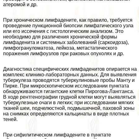
атеромой и др.
При хроническом лимфадените, как правило, требуется
проведение пункционной биопсии лимфатического узла
или его иссечения с гистологическим анализом. Это
необходимо для различения хронической формы
лимфаденита и системных заболеваний (саркоидоза),
лимфогрануломатоза, лейкоза, метастатического
поражения лимфоузлов при paковых опухолях и др.
Диагностика специфических лимфаденитов опирается на
комплекс клинико-лабораторных данных. Для выявления
туберкулеза проводятся туберкулиновые пробы Манту и
Пирке. При микроскопическом исследовании пунктата
обнаруживаются гигантские клетки Пирогова-Лангганса.
В ходе рентгенографии грудной клетки могут выявляться
туберкулезные очаги в легких; при исследовании мягких
тканей шеи, подчелюстной, подмышечной, паховой зоны
на снимках определяются кальцинаты в виде плотных
теней.
При сифилитическом лимфадените в пунктате