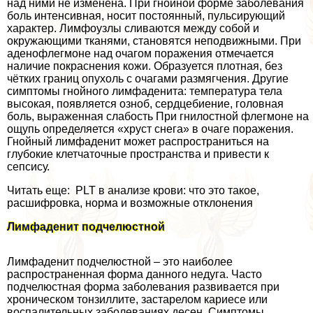
над ними не изменена. При гнойной форме заболевания
боль интенсивная, носит постоянный, пульсирующий
хаpaктер. Лимфоузлы сливаются между собой и
окружающими тканями, становятся неподвижными. При
аденофлегмоне над очагом поражения отмечается
наличие покраснения кожи. Образуется плотная, без
чётких границ опухоль с очагами размягчения. Другие
симптомы гнойного лимфаденита: температура тела
высокая, появляется озноб, сердцебиение, головная
боль, выраженная слабость При гнилостной флегмоне на
ощупь определяется «хруст снега» в очаге поражения.
Гнойный лимфаденит может распространиться на
глубокие клетчаточные прострaнcтва и привести к
сепсису.
Читать еще: PLT в анализе крови: что это такое,
расшифровка, норма и возможные отклонения
Лимфаденит подчелюстной
Лимфаденит подчелюстной – это наиболее
распространенная форма данного недуга. Часто
подчелюстная форма заболевания развивается при
хроническом тонзиллите, застарелом кариесе или
воспалительных заболеваниях десен. Симптомы