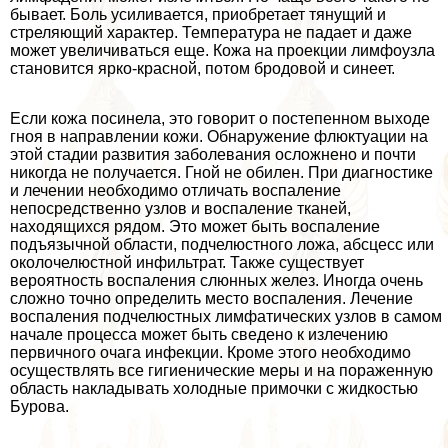
бывает. Боль усиливается, приобретает тянущий и
стреляющий хаpaктер. Температура не падает и даже
может увеличиваться еще. Кожа на проекции лимфоузла
становится ярко-красной, потом бродовой и синеет.
Если кожа посинела, это говорит о постепенном выходе
гноя в направлении кожи. Обнаружение флюктуации на
этой стадии развития заболевания осложнено и почти
никогда не получается. Гной не обилен. При диагностике
и лечении необходимо отличать воспаление
непосредственно узлов и воспаление тканей,
находящихся рядом. Это может быть воспаление
подъязычной области, подчелюстного ложа, абсцесс или
околочелюстной инфильтрат. Также существует
вероятность воспаления слюнных желез. Иногда очень
сложно точно определить место воспаления. Лечение
воспаления подчелюстных лимфатических узлов в самом
начале процесса может быть сведено к излечению
первичного очага инфекции. Кроме этого необходимо
осуществлять все гигиенические меры и на пораженную
область накладывать холодные примочки с жидкостью
Бурова.