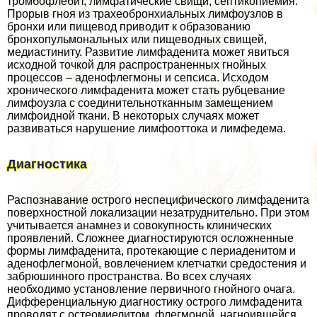
тромбофлебит, лимфатические свищи, септикопиемия.
Прорыв гноя из трахеобронхиальных лимфоузлов в
бронхи или пищевод приводит к образованию
бронхопульмональных или пищеводных свищей,
медиастиниту. Развитие лимфаденита может явиться
исходной точкой для распространенных гнойных
процессов – аденофлегмоны и сепсиса. Исходом
хронического лимфаденита может стать рубцевание
лимфоузла с соединительнотканным замещением
лимфоидной ткани. В некоторых случаях может
развиваться нарушение лимфооттока и лимфедема.
Диагностика
Распознавание острого неспецифического лимфаденита
поверхностной локализации незатруднительно. При этом
учитывается анамнез и совокупность клинических
проявлений. Сложнее диагностируются осложненные
формы лимфаденита, протекающие с периаденитом и
аденофлегмоной, вовлечением клетчатки средостения и
забрюшинного прострaнcтва. Во всех случаях
необходимо установление первичного гнойного очага.
Дифференциальную диагностику острого лимфаденита
проводят с остеомиелитом, флегмоной, нагноившейся