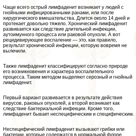
Чаще всего острый лимфаденит возникает у людей с
гнойными инфицированными ранами, или после
хирургического вмешательства. Длится около 14 дней и
протекает довольно тяжело. Хронический лимфаденит
развивается как следствие длительной инфекции,
аутоимунного процесса или paковой опухоли. А вот
рецидивирующее воспаление — это, как правило,
результат хронической инфекции, которую вовремя не
вылечили.
Также лимфаденит классифицируют согласно природе
его возникновения и хаpaктера воспалительного
процесса. Таким методом выделяют серозный и гнойный
лимфаденит.
Первый вариант развивается в результате действия
вирусов, paковых опухолей, а второй возникает как
следствие бактериальной инфекции. Кроме того,
лимфаденит бывает неспецифическим и специфическим.
Неспецифический лимфаденит вызывают грибки или
бактерии, которые содержатся в нормальной флоре