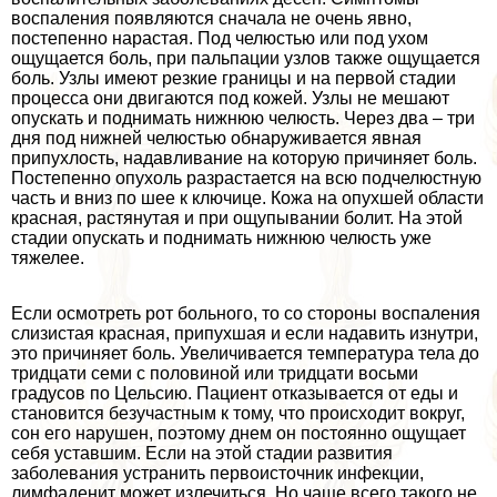
воспаления появляются сначала не очень явно,
постепенно нарастая. Под челюстью или под ухом
ощущается боль, при пальпации узлов также ощущается
боль. Узлы имеют резкие границы и на первой стадии
процесса они двигаются под кожей. Узлы не мешают
опускать и поднимать нижнюю челюсть. Через два – три
дня под нижней челюстью обнаруживается явная
припухлость, надавливание на которую причиняет боль.
Постепенно опухоль разрастается на всю подчелюстную
часть и вниз по шее к ключице. Кожа на опухшей области
красная, растянутая и при ощупывании болит. На этой
стадии опускать и поднимать нижнюю челюсть уже
тяжелее.
Если осмотреть рот больного, то со стороны воспаления
слизистая красная, припухшая и если надавить изнутри,
это причиняет боль. Увеличивается температура тела до
тридцати семи с половиной или тридцати восьми
градусов по Цельсию. Пациент отказывается от еды и
становится безучастным к тому, что происходит вокруг,
сон его нарушен, поэтому днем он постоянно ощущает
себя уставшим. Если на этой стадии развития
заболевания устранить первоисточник инфекции,
лимфаденит может излечиться. Но чаще всего такого не