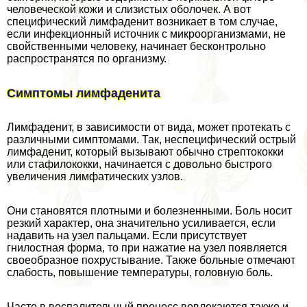
человеческой кожи и слизистых оболочек. А вот
специфический лимфаденит возникает в том случае,
если инфекционный источник с микроорганизмами, не
свойственными человеку, начинает бесконтрольно
распространятся по организму.
Симптомы лимфаденита
Лимфаденит, в зависимости от вида, может протекать с
различными симптомами. Так, неспецифический острый
лимфаденит, который вызывают обычно стрептококки
или стафилококки, начинается с довольно быстрого
увеличения лимфатических узлов.
Они становятся плотными и болезненными. Боль носит
резкий хаpaктер, она значительно усиливается, если
надавить на узел пальцами. Если присутствует
гнилостная форма, то при нажатие на узел появляется
своеобразное похрустывание. Также больные отмечают
слабость, повышение температуры, головную боль.
Часто в воспалительный процесс вовлекаются также и