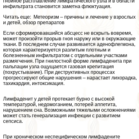
гнойное расплавление лимфатического узла и в области
инфильтрата становится заметна флюктуация.
Читать еще: Метеоризм – причины и лечение у взрослых
и детей, обзор препаратов
Если сформировавшийся абсцесс не вскрыть вовремя,
может произойти прорыв гноя наружу или в окружающие
ткани. В последнем случае развивается аденофлегмона,
которая хаpaктеризуется разлитым плотным и
болезненным инфильтратом с отдельными участками
размягчения. При гнилостной форме лимфаденита при
пальпации узла ощущается газовая крепитация
(похрустывание). При деструктивных процессах
прогрессируют общие нарушения – нарастает лихорадка,
тахикардия, интоксикация.
Лимфаденит у детей протекает бурно с высокой
температурой, недомоганием, потерей аппетита,
нарушением сна. Возможными тяжелыми осложнениями
может стать генерализация инфекции с развитием
сепсиса.
При хроническом неспецифическом лимфадените