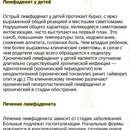
Лимфаденит у детей
Острый лимфаденит у детей протекает бурно, с ярко
выраженной общей реакцией и местными симптомами.
Нарушения общего хаpaктера, являющиеся симптомами
интоксикации, часто выступают на первый план. Это
озноб, повышение температуры тела, недомогание,
снижение аппетита, головная боль. Чем младше ребенок,
тем более выражены клинические симптомы, в связи с
чем родители чаще всего обращаются к педиатру.
Хронический лимфаденит у детей является спутником
длительно существующей хронической инфекции —
одонтогенной (хронический периодонтит) или
неодонтогенной (хронический тонзиллит, ринит, гайморит,
отит и др.). По клиническому течению различают
хронический гиперпластический лимфаденит и
хронический в стадии обострения.
Лечение лимфаденита
Лечение лимфаденита зависит от стадии заболевания.
Больные подлежат госпитализации. Начальные формы
нуждаются в консервативной терапии: создание покоя,