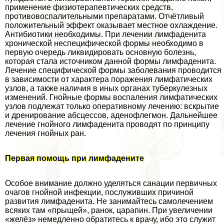
применение физиотерапевтических средств,
противовоспалительными препаратами. Отчётливый
положительный эффект оказывает местное охлаждение.
Антибиотики необходимы. При лечении лимфаденита
хронической неспецифической формы необходимо в
первую очередь ликвидировать основную болезнь,
которая стала источником данной формы лимфаденита.
Лечение специфической формы заболевания проводится
в зависимости от хаpaктера поражения лимфатических
узлов, а также наличия в иных органах туберкулезных
изменений. Гнойные формы воспаления лимфатических
узлов подлежат только оперативному лечению: вскрытие
и дренирование абсцессов, аденофлегмон. Дальнейшее
лечение гнойного лимфаденита проводят по принципу
лечения гнойных ран.
Первая помощь при лимфадените
Особое внимание должно уделяться санации первичных
очагов гнойной инфекции, послуживших причиной
развития лимфаденита. Не занимайтесь самолечением
всяких там «прыщей», ранок, царапин. При увеличении
«желёз» немедленно обратитесь к врачу, ибо это служит