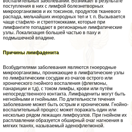
воспалительных заболеваний. Возникает в результате
поступления в них с лимфой болезнетворных
микроорганизмов и их токсинов, продуктов тканевого
распада, мельчайших инородных тел и т. п. Вызывается
чаще стафило- и стрептококками, которые при
лимфангите попадают в регионарные лимфатические
узлы. Локализация большей частью в паху и
подмышечной впадине.
Причины лимфаденита
Возбудителями заболевания являются гноеродные
микроорганизмы, проникающие в лимфатические узлы
по лимфатическим сосудам из очагов острого или
хронического гнойного воспаления (флегмоны,
панариции и т.д), с током лимфы, крови или путём
непосредственного контакта. Лимфадениты могут быть
негнойными и гнойными. По длительности течения
заболевание может быть острым и хроническим. Гнойно-
воспалительный процесс может поражать один или
несколько рядом лежащих лимфоузлов. При гнойном их
расплавлении образуется обширный очаг нагноения в
мягких тканях, называемый аденофлегмоной.