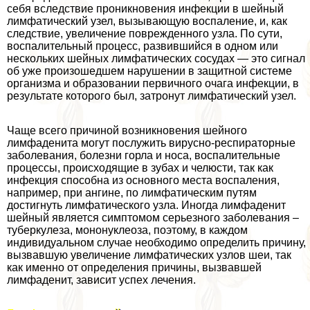
себя вследствие проникновения инфекции в шейный
лимфатический узел, вызывающую воспаление, и, как
следствие, увеличение поврежденного узла. По сути,
воспалительный процесс, развившийся в одном или
нескольких шейных лимфатических сосудах — это сигнал
об уже произошедшем нарушении в защитной системе
организма и образовании первичного очага инфекции, в
результате которого был, затронут лимфатический узел.
Чаще всего причиной возникновения шейного
лимфаденита могут послужить вирусно-респираторные
заболевания, болезни горла и носа, воспалительные
процессы, происходящие в зубах и челюсти, так как
инфекция способна из основного места воспаления,
например, при ангине, по лимфатическим путям
достигнуть лимфатического узла. Иногда лимфаденит
шейный является симптомом серьезного заболевания –
туберкулеза, мононуклеоза, поэтому, в каждом
индивидуальном случае необходимо определить причину,
вызвавшую увеличение лимфатических узлов шеи, так
как именно от определения причины, вызвавшей
лимфаденит, зависит успех лечения.