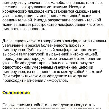
лимфоузлы увеличенные, малоболезненные, плотные,
не спаяны с окружающими тканями. Исходом
хронического лимфаденита становится сморщивание
узлов вследствие замещения лимфоидной ткани
соединительной. Иногда разрастание соединительной
ткани вызывает расстройство лимфообращения: отеки,
лимфостаз, слоновость.
Для специфического гонорейного лимфаденита типичны
увеличение и резкая болезненность паховых
лимфоузлов. Туберкулезный лимфаденит протекает с
высокой температурой, выраженной интоксикацией,
периаденитом, нередко некротическими изменениями
узлов. Лимфаденит при сифилисе хаpaктеризуется
односторонним умеренным увеличением цепочки
лимфоузлов, их неспаянностью между собой и с кожей.
При сифилитическом лимфадените никогда не
происходит нагноения лимфоузлов.
Осложнения
Осложнениями гнойного лимфаденита могут стать