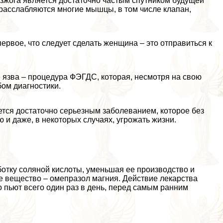
изжога является достаточно частым спутником будущей
расслабляются многие мышцы, в том числе клапан,
рвое, что следует сделать женщина – это отправиться к
 язва – процедypa ФЭГДС, которая, несмотря на свою
ом диагностики.
яется достаточно серьезным заболеванием, которое без
 и даже, в некоторых случаях, угрожать жизни.
отку соляной кислоты, уменьшая ее производство и
е вещество – омепразол магния. Действие лекарства
о пьют всего один раз в день, перед самым ранним