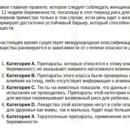
мое главное правило, которое следует соблюдать женщин
 12 недели беременности, поскольку в этот период риск д
первом триместре только в том случае, если речь идет о ж
рмирует достаточно устойчивый барьер, который способе
ществ.
настоящее время существует международная классификаци
карства ранжируются в зависимости от степени опасности
Категория А.
Препараты, которые относятся к этому кл
беременност, не оказывают никакого негативного влияни
Категория В.
Препараты этого класса были проверены н
влияния на плод, либо отсутствует информация о влияни
Категория С.
Тесты на животных показали, что данные л
испытания не проводились. Препараты этой категории 
для матери перевешивает возможный риск для ребенка.
Категория D.
Лекарства этой категории несут в себе оп
для здоровья как мамы, так и малыша, будет еще больше
Категория Х.
Тератогенные препараты, применение кот
беременности.