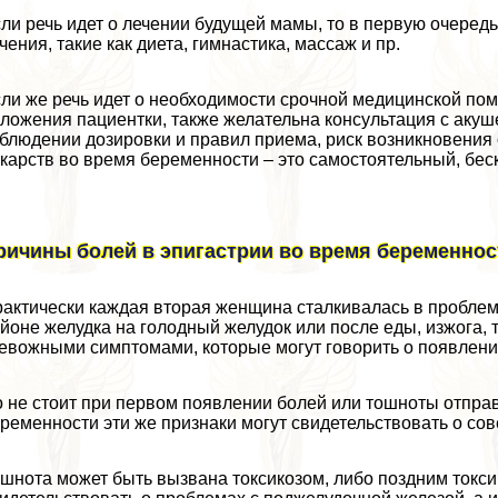
ли речь идет о лечении будущей мамы, то в первую очере
чения, такие как диета, гимнастика, массаж и пр.
ли же речь идет о необходимости срочной медицинской пом
ложения пациентки, также желательна консультация с акуш
блюдении дозировки и правил приема, риск возникновени
карств во время беременности – это самостоятельный, бе
ричины болей в эпигастрии во время беременнос
aктически каждая вторая женщина сталкивалась в пробле
йоне желудка на голодный желудок или после еды, изжога, 
евожными симптомами, которые могут говорить о появлени
 не стоит при первом появлении болей или тошноты отправ
ременности эти же признаки могут свидетельствовать о со
шнота может быть вызвана токсикозом, либо поздним токс