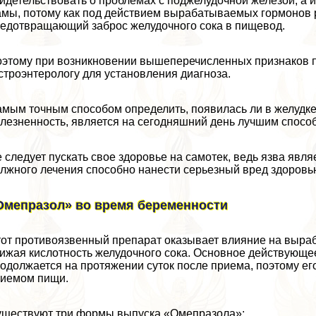
идетельствовать о проблемах с поджелудочной железой, а 
мы, потому как под действием выpaбатываемых гормонов 
едотвращающий заброс желудочного сока в пищевод.
этому при возникновении вышеперечисленных признаков пе
строэнтерологу для установления диагноза.
мым точным способом определить, появилась ли в желудке
лезненность, является на сегодняшний день лучшим способ
 следует пускать свое здоровье на самотек, ведь язва явл
лжного лечения способно нанести серьезный вред здоровью
Омепразол» во время беременности
от противоязвенный препарат оказывает влияние на выраб
ижая кислотность желудочного сока. Основное действующе
одолжается на протяжении суток после приема, поэтому ег
иемом пищи.
ществуют три формы выпуска «Омепразола»: