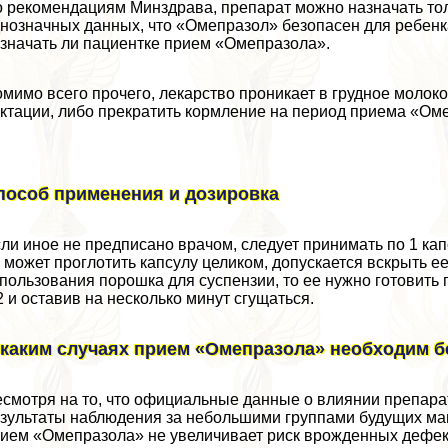
 рекомендациям Минздрава, препарат можно назначать тол
нозначных данных, что «Омепразол» безопасен для ребенк
значать ли пациентке прием «Омепразола».
мимо всего прочего, лекарство проникает в грудное молоко
ктации, либо прекратить кормление на период приема «Ом
пособ применения и дозировка
ли иное не предписано врачом, следует принимать по 1 кап
 может проглотить капсулу целиком, допускается вскрыть 
пользования порошка для суспензии, то ее нужно готовить
2 и оставив на несколько минут сгущаться.
 каким случаях прием «Омепразола» необходим 
смотря на то, что официальные данные о влиянии препарат
зультаты наблюдения за небольшими группами будущих мам
ием «Омепразола» не увеличивает риск врожденных дефект