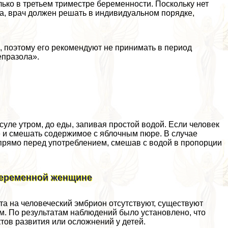
ько в третьем триместре беременности. Поскольку нет
а, врач должен решать в индивидуальном порядке,
, поэтому его рекомендуют не принимать в период
епразола».
суле утром, до еды, запивая простой водой. Если человек
ее и смешать содержимое с яблочным пюре. В случае
 прямо перед употрeблением, смешав с водой в пропорции
беременной женщине
а на человеческий эмбрион отсутствуют, существуют
. По результатам наблюдений было установлено, что
ов развития или осложнений у детей.