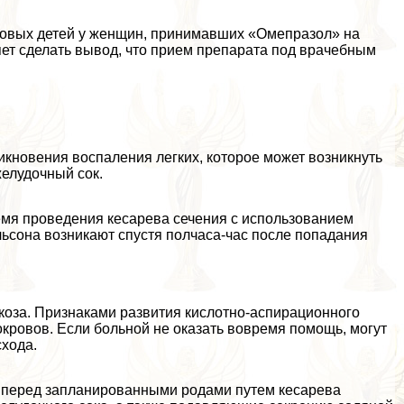
ровых детей у женщин, принимавших «Омепразол» на
яет сделать вывод, что прием препарата под врачебным
кновения воспаления легких, которое может возникнуть
желудочный сок.
емя проведения кесарева сечения с использованием
ьсона возникают спустя полчаса-час после попадания
ркоза. Признаками развития кислотно-аспирационного
кровов. Если больной не оказать вовремя помощь, могут
схода.
 перед запланированными родами путем кесарева