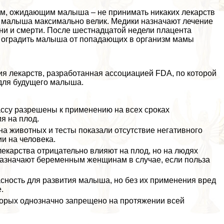
ам, ожидающим малыша – не принимать никаких лекарств
ля малыша максимально велик. Медики назначают лечение
изни и cмepти. После шестнадцатой недели плацента
н оградить малыша от попадающих в организм мамы
я лекарств, разработанная ассоциацией FDA, по которой
 для будущего малыша.
ассу разрешены к применению на всех сроках
я на плод.
а животных и тесты показали отсутствие негативного
и на человека.
екарства отрицательно влияют на плод, но на людях
назначают беременным женщинам в случае, если польза
асность для развития малыша, но без их применения вред
.
орых однозначно запрещено на протяжении всей