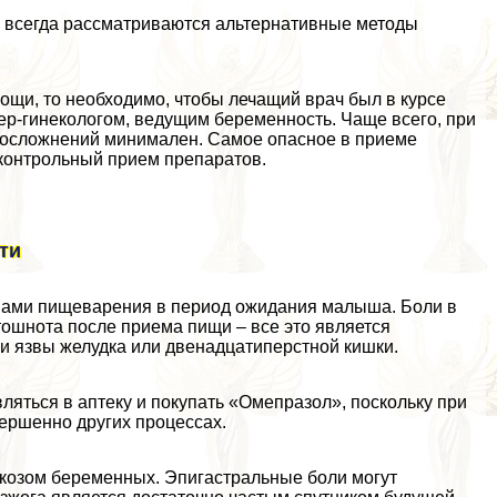
дь всегда рассматриваются альтернативные методы
ощи, то необходимо, чтобы лечащий врач был в курсе
ер-гинекологом, ведущим беременность. Чаще всего, при
я осложнений минимален. Самое опасное в приеме
сконтрольный прием препаратов.
ти
мами пищеварения в период ожидания малыша. Боли в
тошнота после приема пищи – все это является
и язвы желудка или двенадцатиперстной кишки.
ляться в аптеку и покупать «Омепразол», поскольку при
вершенно других процессах.
икозом беременных. Эпигастральные боли могут