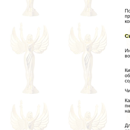
По
пр
ко
С
Ин
во
Ки
об
со
Чи
Ка
пн
на
Дл