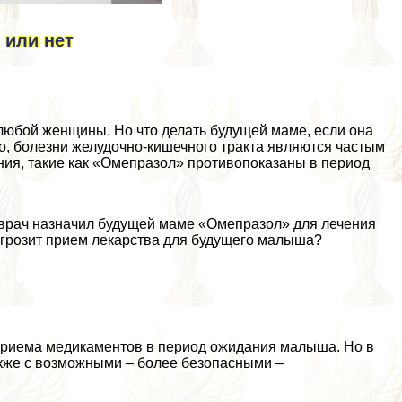
 или нет
любой женщины. Но что делать будущей маме, если она
о, болезни желудочно-кишечного тpaкта являются частым
ния, такие как «Омепразол» противопоказаны в период
о врач назначил будущей маме «Омепразол» для лечения
м грозит прием лекарства для будущего малыша?
т приема медикаментов в период ожидания малыша. Но в
акже с возможными – более безопасными –