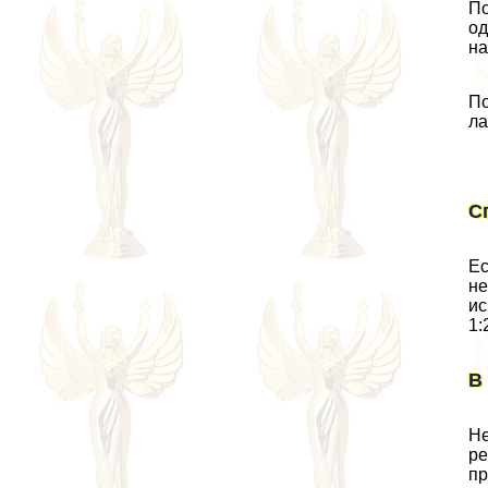
По
од
на
По
ла
С
Ес
не
ис
1:
В
Не
ре
пр