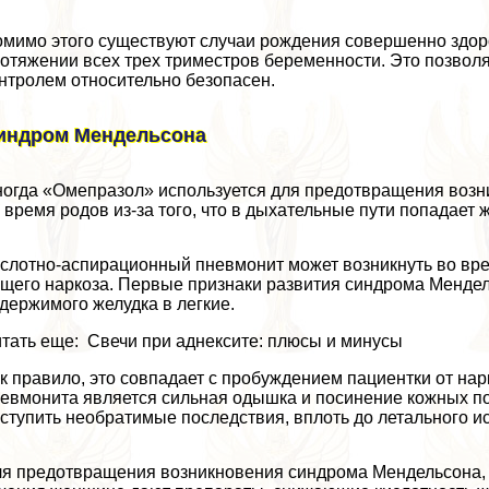
мимо этого существуют случаи рождения совершенно здо
отяжении всех трех триместров беременности. Это позвол
нтролем относительно безопасен.
индром Мендельсона
огда «Омепразол» используется для предотвращения возни
 время родов из-за того, что в дыхательные пути попадает 
слотно-аспирационный пневмонит может возникнуть во вр
щего наркоза. Первые признаки развития синдрома Мендел
держимого желудка в легкие.
тать еще: Свечи при аднексите: плюсы и минусы
к правило, это совпадает с пробуждением пациентки от на
евмонита является сильная одышка и посинение кожных по
ступить необратимые последствия, вплоть до летального и
я предотвращения возникновения синдрома Мендельсона,