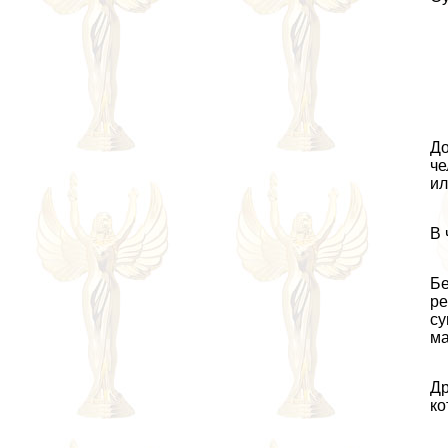
До
че
ил
В 
Бе
ре
су
ма
Др
ко