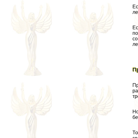
Ес
ле
Ес
по
со
ле
П
Пp
ра
тр
Но
бе
То