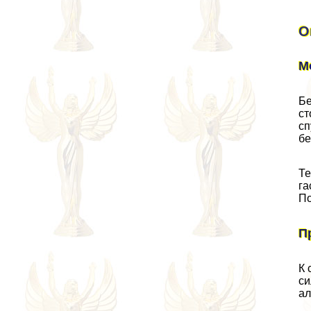
О
М
Бе
ст
сп
бе
Те
га
По
П
К 
си
ал