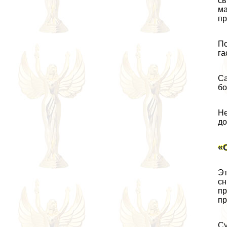
св
ма
пр
По
га
Са
бо
Не
до
«
Эт
сн
пр
пр
Су