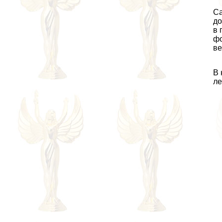
Са
до
в 
фо
ве
В 
ле