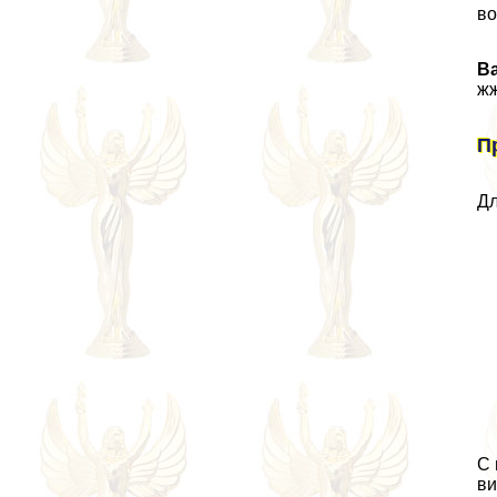
во
В
жж
П
Дл
С 
ви