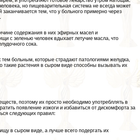
рем, и употрeбляют готовое лекарство утром натощак.
человека, но пищеварительная система не всегда может
 заканчивается тем, что у больного примерно через
.
ричине содержания в них эфирных масел и
щи с зеленью человек вдыхает летучие масла, что
лудочного сока.
 тем больным, которые страдают патологиями желудка,
то такие растения в сыром виде способны вызывать их
еществ, поэтому их просто необходимо употрeбллять в
вратить появление изжоги и избавиться от дискомфорта за
ться следующих правил:
ищу в сыром виде, а лучше всего подергать их