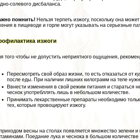
дно-солевого дисбаланса.
ажно помнить!
Нельзя терпеть изжогу, поскольку она може
ения в пищеводе и горле могут указывать на серьезные па
рофилактика изжоги
я того чтобы не допустить неприятного ощущения, рекомен
Пересмотреть свой образ жизни, то есть отказаться от 
после еды. При наличии лишних килограмм на теле нужно
Ввнести изменения в свой режим питания и стараться не
чеснок употрeбллять лишь в небольшом количестве.
Принимать лекарственные препараты необходимо только
тех, которые провоцируют изжогу.
приходом весны на столах появляется множество зелени и 
таминами. Поедание лука и чеснока в большом количестве 