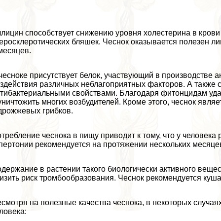
лицин способствует снижению уровня холестерина в крови 
еросклеротических бляшек. Чеснок оказывается полезен ли
месяцев.
чесноке присутствует белок, участвующий в производстве а
здействия различных нeблагоприятных факторов. А также 
тибактериальными свойствами. Благодаря фитонцидам уда
уничтожить многих возбудителей. Кроме этого, чеснок явл
дрожжевых грибков.
трeбление чеснока в пищу приводит к тому, что у человек
пертонии рекомендуется на протяжении нескольких месяце
держание в растении такого биологически активного вещест
изить риск тромбообразования. Чеснок рекомендуется куш
смотря на полезные качества чеснока, в некоторых случая
ловека: