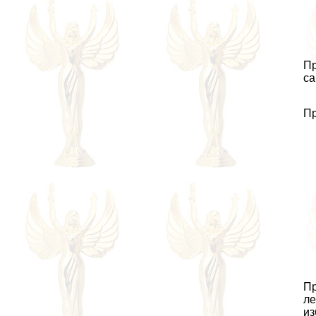
Пр
са
Пр
Пр
ле
из