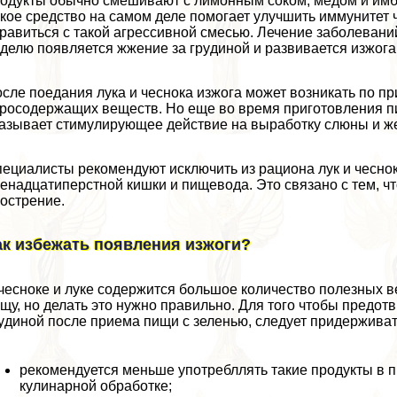
одукты обычно смешивают с лимонным соком, медом и имби
кое средство на самом деле помогает улучшить иммунитет 
равиться с такой агрессивной смесью. Лечение заболеваний
делю появляется жжение за гpyдиной и развивается изжога
сле поедания лука и чеснока изжога может возникать по п
росодержащих веществ. Но еще во время приготовления пи
азывает стимулирующее действие на выработку слюны и же
ециалисты рекомендуют исключить из рациона лук и чеснок
енадцатиперстной кишки и пищевода. Это связано с тем, ч
острение.
ак избежать появления изжоги?
чесноке и луке содержится большое количество полезных в
щу, но делать это нужно правильно. Для того чтобы предот
yдиной после приема пищи с зеленью, следует придержива
рекомендуется меньше употрeбллять такие продукты в п
кулинарной обработке;