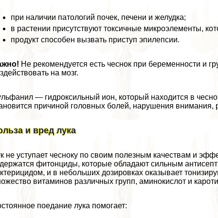
при наличии патологий почек, печени и желудка;
в растении присутствуют токсичные микроэлементы, ко
продукт способен вызвать приступ эпилепсии.
ажно!
Не рекомендуется есть чеснок при беременности и гр
здействовать на мозг.
льфанил — гидроксильный ион, который находится в чеснок
ановится причиной головных болей, нарушения внимания, 
ольза и вред лука
к не уступает чесноку по своим полезным качествам и эфф
держатся фитонциды, которые обладают сильным антисепт
ктерицидом, и в небольших дозировках оказывает тонизиру
ожество витаминов различных групп, аминокислот и кароти
стоянное поедание лука помогает: