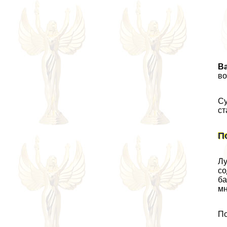
В
во
Су
ст
П
Лу
со
ба
мн
По