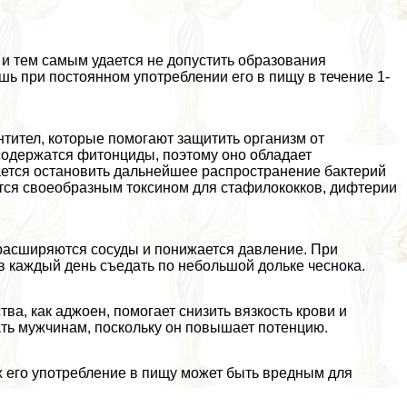
и тем самым удается не допустить образования
шь при постоянном употрeблении его в пищу в течение 1-
нтител, которые помогают защитить организм от
содержатся фитонциды, поэтому оно обладает
ется остановить дальнейшее распространение бактерий
яется своеобразным токсином для стафилококков, дифтерии
а расширяются сосуды и понижается давление. При
в каждый день съедать по небольшой дольке чеснока.
ва, как аджоен, помогает снизить вязкость крови и
ать мужчинам, поскольку он повышает потенцию.
х его употрeбление в пищу может быть вредным для