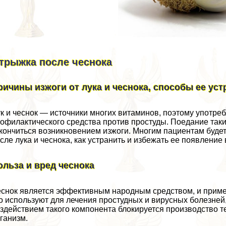
трыжка после чеснока
ричины изжоги от лука и чеснока, способы ее ус
к и чеснок — источники многих витаминов, поэтому употрe
офилактического средства против простуды. Поедание таки
кончиться возникновением изжоги. Многим пациентам буде
сле лука и чеснока, как устранить и избежать ее появление
ольза и вред чеснока
снок является эффективным народным средством, и примен
о используют для лечения простудных и вирусных болезней,
здействием такого компонента блокируется производство т
ганизм.