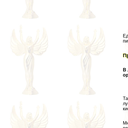
Ед
пи
П
В 
о
Та
лу
ки
Мн