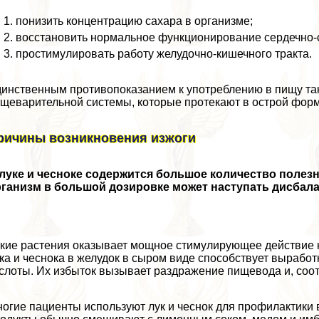
понизить концентрацию сахара в организме;
восстановить нормальное функционирование сердечно-
простимулировать работу желудочно-кишечного тpaкта.
инственным противопоказанием к употрeблению в пищу так
щеварительной системы, которые протекают в острой форм
ричины возникновения изжоги
луке и чесноке содержится большое количество полез
рганизм в большой дозировке может наступать дисба
кие растения оказывает мощное стимулирующее действие н
ка и чеснока в желудок в сыром виде способствует вырабо
слоты. Их избыток вызывает раздражение пищевода и, соот
огие пациенты используют лук и чеснок для профилактики 