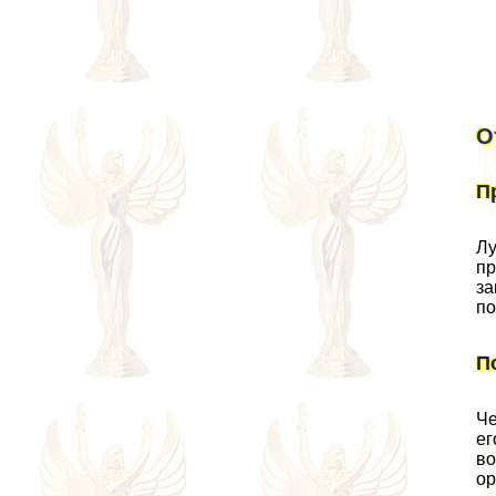
О
П
Лу
пр
за
по
П
Че
ег
во
ор