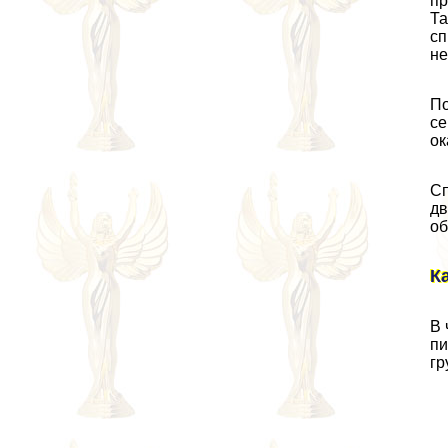
пр
Та
сп
не
По
се
ок
Сп
дв
об
К
В 
пи
гp