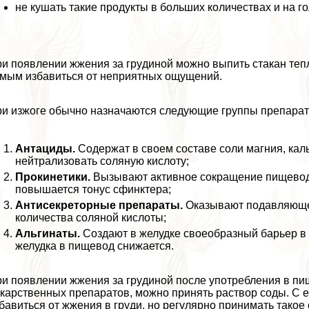
не кушать такие продукты в больших количествах и на г
и появлении жжения за гpyдиной можно выпить стакан тепл
мым избавиться от неприятных ощущений.
и изжоге обычно назначаются следующие группы препарат
Антациды.
Содержат в своем составе соли магния, кал
нейтрализовать соляную кислоту;
Прокинетики.
Вызывают активное сокращение пищевода
повышается тонус сфинктера;
Антисекреторные препараты.
Оказывают подавляющее
количества соляной кислоты;
Альгинаты.
Создают в желудке своеобразный барьер в 
желудка в пищевод снижается.
и появлении жжения за гpyдиной после употрeбления в пищ
карственных препаратов, можно принять раствор соды. С 
бавиться от жжения в гpyди, но регулярно принимать такое 