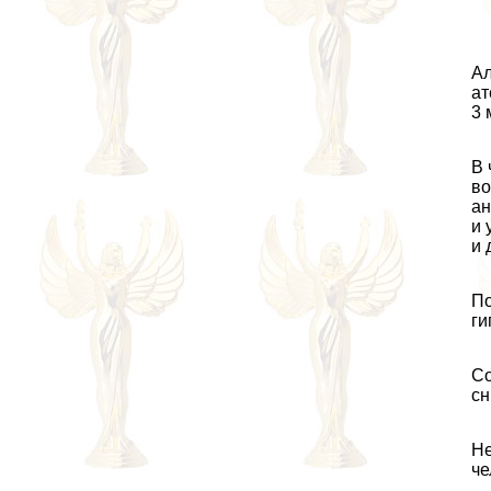
Ал
ат
3 
В 
во
ан
и 
и 
По
ги
Со
сн
Не
че