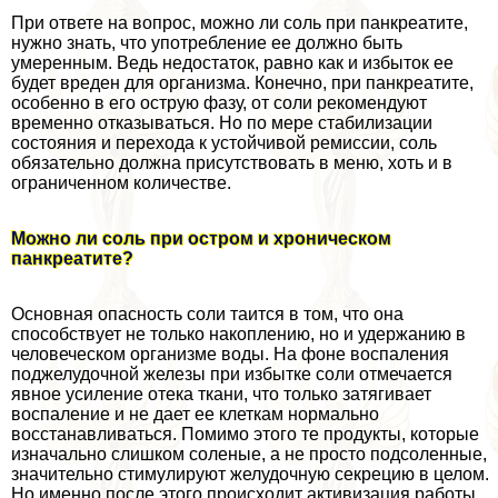
При ответе на вопрос, можно ли соль при панкреатите,
нужно знать, что употрeбление ее должно быть
умеренным. Ведь недостаток, равно как и избыток ее
будет вреден для организма. Конечно, при панкреатите,
особенно в его острую фазу, от соли рекомендуют
временно отказываться. Но по мере стабилизации
состояния и перехода к устойчивой ремиссии, соль
обязательно должна присутствовать в меню, хоть и в
ограниченном количестве.
Можно ли соль при остром и хроническом
панкреатите?
Основная опасность соли таится в том, что она
способствует не только накоплению, но и удержанию в
человеческом организме воды. На фоне воспаления
поджелудочной железы при избытке соли отмечается
явное усиление отека ткани, что только затягивает
воспаление и не дает ее клеткам нормально
восстанавливаться. Помимо этого те продукты, которые
изначально слишком соленые, а не просто подсоленные,
значительно стимулируют желудочную секрецию в целом.
Но именно после этого происходит активизация работы