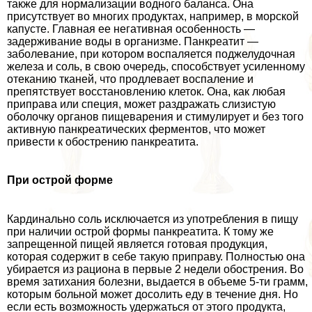
также для нормализации водного баланса. Она
присутствует во многих продуктах, например, в морской
капусте. Главная ее негативная особенность —
задерживание воды в организме. Панкреатит —
заболевание, при котором воспаляется поджелудочная
железа и соль, в свою очередь, способствует усиленному
отеканию тканей, что продлевает воспаление и
препятствует восстановлению клеток. Она, как любая
приправа или специя, может раздражать слизистую
оболочку органов пищеварения и стимулирует и без того
активную панкреатических ферментов, что может
привести к обострению панкреатита.
При острой форме
Кардинально соль исключается из употрeбления в пищу
при наличии острой формы панкреатита. К тому же
запрещенной пищей является готовая продукция,
которая содержит в себе такую приправу. Полностью она
убирается из рациона в первые 2 недели обострения. Во
время затихания болезни, выдается в объеме 5-ти грамм,
которым больной может досолить еду в течение дня. Но
если есть возможность удержаться от этого продукта,