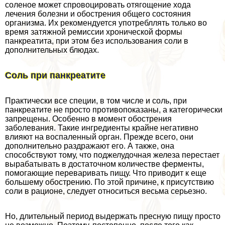
соленое может спровоцировать отягощение хода
лечения болезни и обострения общего состояния
организма. Их рекомендуется употрeбллять только во
время затяжной ремиссии хронической формы
панкреатита, при этом без использования соли в
дополнительных блюдах.
Соль при панкреатите
Пpaктически все специи, в том числе и соль, при
панкреатите не просто противопоказаны, а категорически
запрещены. Особенно в момент обострения
заболевания. Такие ингредиенты крайне негативно
влияют на воспаленный орган. Прежде всего, они
дополнительно раздражают его. А также, она
способствуют тому, что поджелудочная железа перестает
выpaбатывать в достаточном количестве ферменты,
помогающие переваривать пищу. Что приводит к еще
большему обострению. По этой причине, к присутствию
соли в рационе, следует относиться весьма серьезно.
Но, длительный период выдержать пресную пищу просто