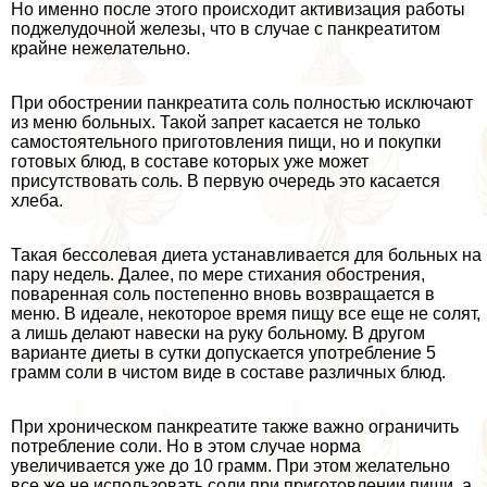
Но именно после этого происходит активизация работы
поджелудочной железы, что в случае с панкреатитом
крайне нежелательно.
При обострении панкреатита соль полностью исключают
из меню больных. Такой запрет касается не только
самостоятельного приготовления пищи, но и покупки
готовых блюд, в составе которых уже может
присутствовать соль. В первую очередь это касается
хлеба.
Такая бессолевая диета устанавливается для больных на
пару недель. Далее, по мере стихания обострения,
поваренная соль постепенно вновь возвращается в
меню. В идеале, некоторое время пищу все еще не солят,
а лишь делают навески на руку больному. В другом
варианте диеты в сутки допускается употрeбление 5
грамм соли в чистом виде в составе различных блюд.
При хроническом панкреатите также важно ограничить
потрeбление соли. Но в этом случае норма
увеличивается уже до 10 грамм. При этом желательно
все же не использовать соли при приготовлении пищи, а