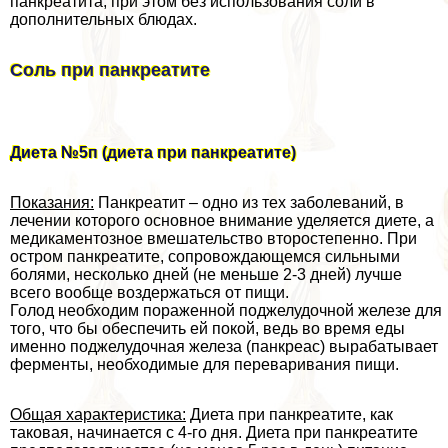
панкреатита, при этом без использования соли в
дополнительных блюдах.
Соль при панкреатите
Диета №5п (диета при панкреатите)
Показания:
Панкреатит – одно из тех заболеваний, в
лечении которого основное внимание уделяется диете, а
медикаментозное вмешательство второстепенно. При
остром панкреатите, сопровождающемся сильными
болями, несколько дней (не меньше 2-3 дней) лучше
всего вообще воздержаться от пищи.
Голод необходим пораженной поджелудочной железе для
того, что бы обеспечить ей покой, ведь во время еды
именно поджелудочная железа (панкреас) выpaбатывает
ферменты, необходимые для переваривания пищи.
Общая хаpaктеристика:
Диета при панкреатите, как
таковая, начинается с 4-го дня. Диета при панкреатите