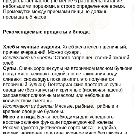
предполагает частое (не менее 5 раз в день) питание,
небольшими порциями, в строго определенное время.
Промежутки между приемами пищи не должны
превышать 5 часов.
Рекомендуемые продукты и блюда:
Хлеб и мучные изделия.
Хлеб желателен пшеничный,
причем вчерашний. Можно сухари.
Исключают из диеты:
Строго запрещен свежий ржаной
хлеб.
Супы.
Очень хороши супы на вторичном мясном бульоне
(когда мясо заливают водой, после закипания воду
сливают, снова ждут, пока закипит, это получается
вторичный бульон). Вегетарианские протертые супы –
овощные (без капусты) и крупяные (исключая пшено)
заправляют сливочным маслом или небольшим
количеством сметаны.
Исключают из диеты:
Мясные, рыбные, грибные и
крепкие овощные бульоны.
Мясо и птица.
Белки необходимы для успешного
восстановления функции поджелудочной железы.
Рекомендуются диетические сорта мяса – индейка,
кролик, нежирная телятина, куриное мясо без шкурки, в