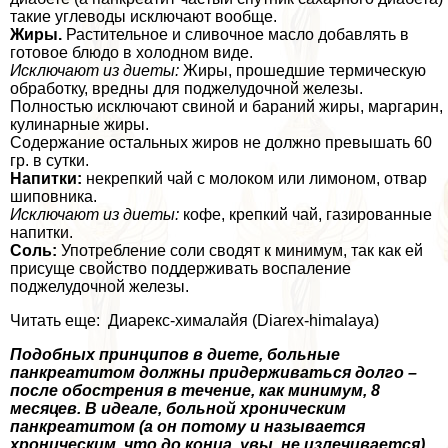
такие углеводы исключают вообще.
Жиры.
Растительное и сливочное масло добавлять в
готовое блюдо в холодном виде.
Исключают из диеты:
Жиры, прошедшие термическую
обработку, вредны для поджелудочной железы.
Полностью исключают свиной и бapaний жиры, маргарин,
кулинарные жиры.
Содержание остальных жиров не должно превышать 60
гр. в сутки.
Напитки:
некрепкий чай с молоком или лимоном, отвар
шиповника.
Исключают из диеты:
кофе, крепкий чай, газированные
напитки.
Соль:
Употрeбление соли сводят к минимум, так как ей
присуще свойство поддерживать воспаление
поджелудочной железы.
Читать еще: Диарекс-хималайя (Diarex-himalaya)
Подобных принципов в диете, больные
панкреатитом должны придерживаться долго –
после обострения в течение, как минимум, 8
месяцев. В идеале, больной хроническим
панкреатитом (а он потому и называется
хроническим, что до конца, увы, не излечивается)