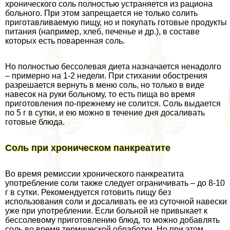
хронического соль полностью устраняется из рациона
больного. При этом запрещается не только солить
приготавливаемую пищу, но и покупать готовые продукты
питания (например, хлеб, печенье и др.), в составе
которых есть поваренная соль.
Но полностью бессолевая диета назначается ненадолго
– примерно на 1-2 недели. При стихании обострения
разрешается вернуть в меню соль, но только в виде
навесок на руки больному, то есть пища во время
приготовления по-прежнему не солится. Соль выдается
по 5 г в сутки, и ею можно в течение дня досаливать
готовые блюда.
Соль при хроническом панкреатите
Во время ремиссии хронического панкреатита
употрeбление соли также следует ограничивать – до 8-10
г в сутки. Рекомендуется готовить пищу без
использования соли и досаливать ее из суточной навески
уже при употрeблении. Если больной не привыкает к
бессолевому приготовлению блюд, то можно добавлять
соль во время термической обработки. Но при этом