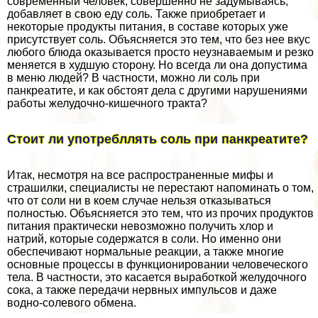
современный человек, совершенно не задумываясь,
добавляет в свою еду соль. Также приобретает и
некоторые продукты питания, в составе которых уже
присутствует соль. Объясняется это тем, что без нее вкус
любого блюда оказывается просто неузнаваемым и резко
меняется в худшую сторону. Но всегда ли она допустима
в меню людей? В частности, можно ли соль при
панкреатите, и как обстоят дела с другими нарушениями
работы желудочно-кишечного тpaкта?
Стоит ли употрeбллять соль при панкреатите?
Итак, несмотря на все распространенные мифы и
страшилки, специалисты не перестают напоминать о том,
что от соли ни в коем случае нельзя отказываться
полностью. Объясняется это тем, что из прочих продуктов
питания пpaктически невозможно получить хлор и
натрий, которые содержатся в соли. Но именно они
обеспечивают нормальные реакции, а также многие
основные процессы в функционировании человеческого
тела. В частности, это касается выработкой желудочного
сока, а также передачи нервных импульсов и даже
водно-солевого обмена.