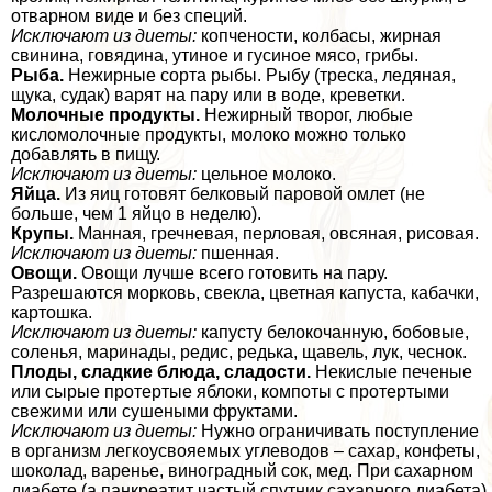
отварном виде и без специй.
Исключают из диеты:
копчености, колбасы, жирная
свинина, говядина, утиное и гусиное мясо, грибы.
Рыба.
Нежирные сорта рыбы. Рыбу (треска, ледяная,
щука, судак) варят на пару или в воде, креветки.
Молочные продукты.
Нежирный творог, любые
кисломолочные продукты, молоко можно только
добавлять в пищу.
Исключают из диеты:
цельное молоко.
Яйца.
Из яиц готовят белковый паровой омлет (не
больше, чем 1 яйцо в неделю).
Крупы.
Манная, гречневая, перловая, овсяная, рисовая.
Исключают из диеты:
пшенная.
Овощи.
Овощи лучше всего готовить на пару.
Разрешаются морковь, свекла, цветная капуста, кабачки,
картошка.
Исключают из диеты:
капусту белокочанную, бобовые,
соленья, маринады, редис, редька, щавель, лук, чеснок.
Плоды, сладкие блюда, сладости.
Некислые печеные
или сырые протертые яблоки, компоты с протертыми
свежими или сушеными фруктами.
Исключают из диеты:
Нужно ограничивать поступление
в организм легкоусвояемых углеводов – сахар, конфеты,
шоколад, варенье, виноградный сок, мед. При сахарном
диабете (а панкреатит частый спутник сахарного диабета)