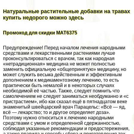
Натуральные растительные добавки на травах
купить недорого можно здесь
Промокод для скидки MAT6375
Предупреждение! Перед началом лечения народными
средствами и лекарственными растениями лучше
проконсультироваться с врачом, так как народная
«нетрадиционная» медицина не может полностью
заменить официальную «общепринятую» медицину, но
может служить весьма действенным и эффективным
дополнением к медикаментозному лечению, то есть
пpaктически быть немалой и в некоторых случаях
необходимой её частью. Также, следует помнить что
самолечением не следует заниматься необдуманно и «с
пристрастием», ибо как сказал ещё в пятнадцатом веке
знаменитый швейцарский врач Парацельс: «Всё — яд,
всё — лекарство; то и другое определяет доза».
Поэтому нужно относиться к лечению народными
средствами с умом и определенной сдержанностью,
соблюдая указанные рекомендации и предостережения,
а также правила и способы сбора и приготовления тех