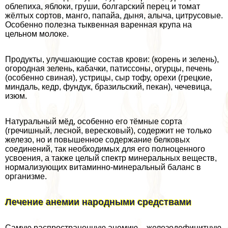
облепиха, яблоки, груши, болгарский перец и томат
жёлтых сортов, манго, папайа, дыня, алыча, цитрусовые.
Особенно полезна тыквенная варенная крупа на
цельном молоке.
Продукты, улучшающие состав крови: (корень и зелень),
огородная зелень, кабачки, патиссоны, огурцы, печень
(особенно свиная), устрицы, сыр тофу, орехи (грецкие,
миндаль, кедр, фундук, бразильский, пекан), чечевица,
изюм.
Натуральный мёд, особенно его тёмные сорта
(гречишный, лесной, вересковый), содержит не только
железо, но и повышенное содержание белковых
соединений, так необходимых для его полноценного
усвоения, а также целый спектр минеральных веществ,
нормализующих витаминно-минеральный баланс в
организме.
Лечение анемии народными средствами
Самую распространенную анемию – железодефицитную