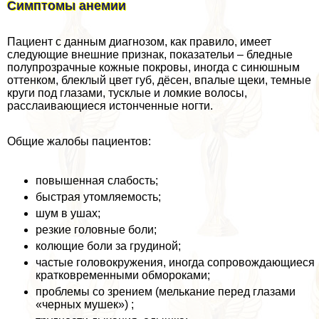
Симптомы анемии
Пациент с данным диагнозом, как правило, имеет
следующие внешние признак, показательи – бледные
полупрозрачные кожные покровы, иногда с синюшным
оттенком, блеклый цвет губ, дёсен, впалые щеки, темные
круги под глазами, тусклые и ломкие волосы,
расслаивающиеся истонченные ногти.
Общие жалобы пациентов:
повышенная слабость;
быстрая утомляемость;
шум в ушах;
резкие головные боли;
колющие боли за гpyдиной;
частые головокружения, иногда сопровождающиеся
кратковременными обмороками;
проблемы со зрением (мелькание перед глазами
«черных мушек») ;