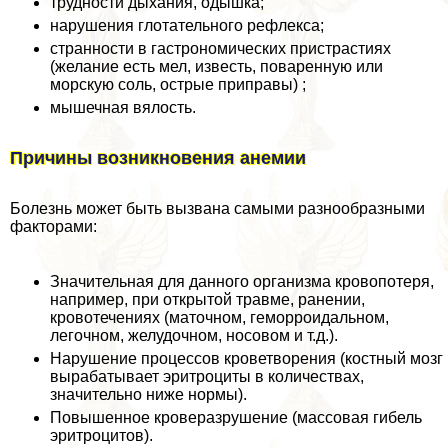
трудности дыхания, одышка;
нарушения глотательного рефлекса;
странности в гастрономических пристрастиях
(желание есть мел, известь, поваренную или
морскую соль, острые приправы) ;
мышечная вялость.
Причины возникновения анемии
Болезнь может быть вызвана самыми разнообразными
факторами:
Значительная для данного организма кровопотеря,
например, при открытой травме, ранении,
кровотечениях (маточном, геморроидальном,
легочном, желудочном, носовом и т.д.).
Нарушение процессов кроветворения (костный мозг
выpaбатывает эритроциты в количествах,
значительно ниже нормы).
Повышенное кроверазрушение (массовая гибель
эритроцитов).