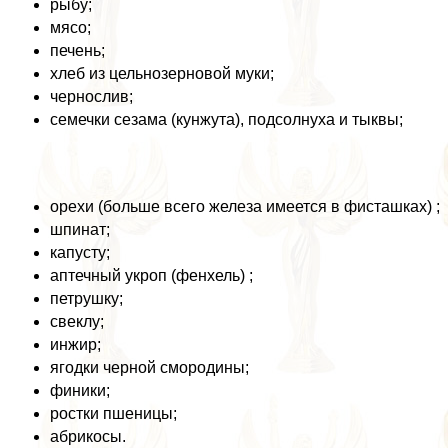
рыбу;
мясо;
печень;
хлеб из цельнозерновой муки;
чернослив;
семечки сезама (кунжута), подсолнуха и тыквы;
орехи (больше всего железа имеется в фисташках) ;
шпинат;
капусту;
аптечный укроп (фенхель) ;
петрушку;
свеклу;
инжир;
ягодки черной смородины;
финики;
ростки пшеницы;
абрикосы.