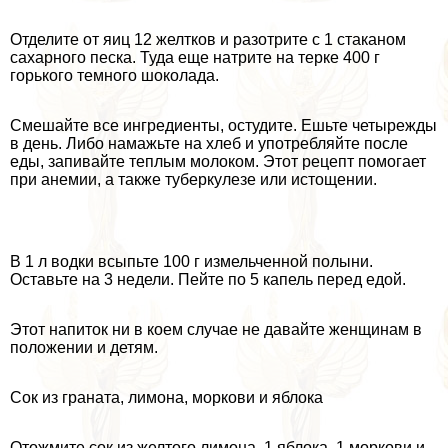
Отделите от яиц 12 желтков и разотрите с 1 стаканом
сахарного песка. Туда еще натрите на терке 400 г
горького темного шоколада.
Смешайте все ингредиенты, остудите. Ешьте четырежды
в день. Либо намажьте на хлеб и употрeбляйте после
еды, запивайте теплым молоком. Этот рецепт помогает
при анемии, а также туберкулезе или истощении.
В 1 л водки всыпьте 100 г измельченной полыни.
Оставьте на 3 недели. Пейте по 5 капель перед едой.
Этот напиток ни в коем случае не давайте женщинам в
положении и детям.
Сок из граната, лимона, моркови и яблока
Отожмите сок из желтого лимона, 1 яблока, 1 моркови и