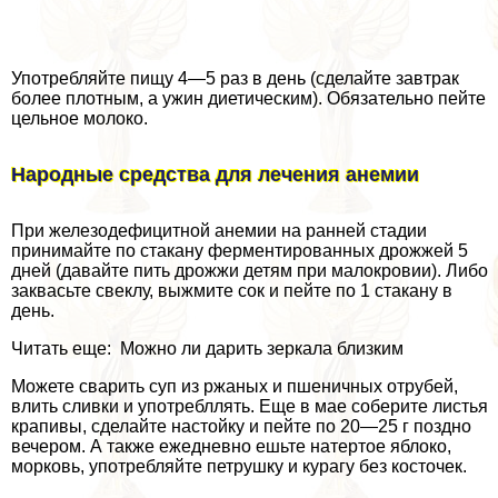
Употрeбляйте пищу 4—5 раз в день (сделайте завтpaк
более плотным, а ужин диетическим). Обязательно пейте
цельное молоко.
Народные средства для лечения анемии
При железодефицитной анемии на ранней стадии
принимайте по стакану ферментированных дрожжей 5
дней (давайте пить дрожжи детям при малокровии). Либо
заквасьте свеклу, выжмите сок и пейте по 1 стакану в
день.
Читать еще: Можно ли дарить зеркала близким
Можете сварить суп из ржаных и пшеничных отрубей,
влить сливки и употрeбллять. Еще в мае соберите листья
крапивы, сделайте настойку и пейте по 20—25 г поздно
вечером. А также ежедневно ешьте натертое яблоко,
морковь, употрeбляйте петрушку и курагу без косточек.