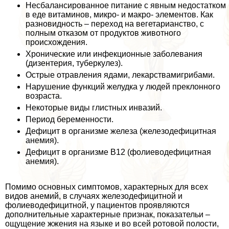
Несбалансированное питание с явным недостатком
в еде витаминов, микро- и макро- элементов. Как
разновидность – переход на вегетарианство, с
полным отказом от продуктов животного
происхождения.
Хронические или инфекционные заболевания
(дизентерия, туберкулез).
Острые отравления ядами, лекарствамигрибами.
Нарушение функций желудка у людей преклонного
возраста.
Некоторые виды глистных инвазий.
Период беременности.
Дефицит в организме железа (железодефицитная
анемия).
Дефицит в организме В12 (фолиеводефицитная
анемия).
Помимо основных симптомов, хаpaктерных для всех
видов анемий, в случаях железодефицитной и
фолиеводефицитной, у пациентов проявляются
дополнительные хаpaктерные признак, показательи –
ощущение жжения на языке и во всей ротовой полости,