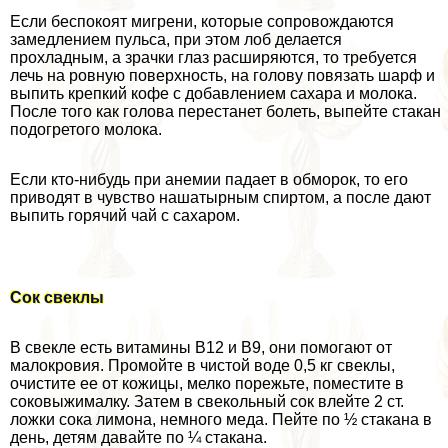
Если беспокоят мигрени, которые сопровождаются
замедлением пульса, при этом лоб делается
прохладным, а зрачки глаз расширяются, то требуется
лечь на ровную поверхность, на голову повязать шарф и
выпить крепкий кофе с добавлением сахара и молока.
После того как голова перестанет болеть, выпейте стакан
подогретого молока.
Если кто-нибудь при анемии падает в обморок, то его
приводят в чувство нашатырным спиртом, а после дают
выпить горячий чай с сахаром.
Сок свеклы
В свекле есть витамины В12 и B9, они помогают от
малокровия. Промойте в чистой воде 0,5 кг свеклы,
очистите ее от кожицы, мелко порежьте, поместите в
соковыжималку. Затем в свекольный сок влейте 2 ст.
ложки сока лимона, немного меда. Пейте по ½ стакана в
день, детям давайте по ¼ стакана.