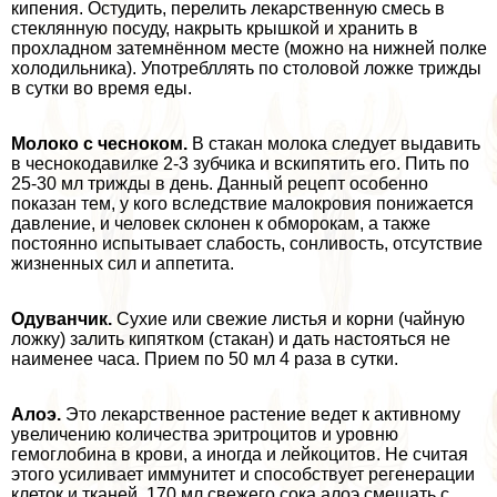
кипения. Остудить, перелить лекарственную смесь в
стеклянную посуду, накрыть крышкой и хранить в
прохладном затемнённом месте (можно на нижней полке
холодильника). Употрeбллять по столовой ложке трижды
в сутки во время еды.
Молоко с чесноком.
В стакан молока следует выдавить
в чеснокодавилке 2-3 зубчика и вскипятить его. Пить по
25-30 мл трижды в день. Данный рецепт особенно
показан тем, у кого вследствие малокровия понижается
давление, и человек склонен к обморокам, а также
постоянно испытывает слабость, сонливость, отсутствие
жизненных сил и аппетита.
Одуванчик.
Сухие или свежие листья и корни (чайную
ложку) залить кипятком (стакан) и дать настояться не
наименее часа. Прием по 50 мл 4 раза в сутки.
Алоэ.
Это лекарственное растение ведет к активному
увеличению количества эритроцитов и уровню
гемоглобина в крови, а иногда и лейкоцитов. Не считая
этого усиливает иммунитет и способствует регенерации
клеток и тканей. 170 мл свежего сока алоэ смешать с