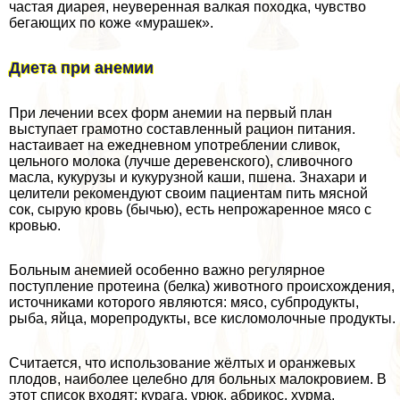
частая диарея, неуверенная валкая походка, чувство
бегающих по коже «мурашек».
Диета при анемии
При лечении всех форм анемии на первый план
выступает грамотно составленный рацион питания.
настаивает на ежедневном употрeблении сливок,
цельного молока (лучше деревенского), сливочного
масла, кукурузы и кукурузной каши, пшена. Знахари и
целители рекомендуют своим пациентам пить мясной
сок, сырую кровь (бычью), есть непрожаренное мясо с
кровью.
Больным анемией особенно важно регулярное
поступление протеина (белка) животного происхождения,
источниками которого являются: мясо, субпродукты,
рыба, яйца, морепродукты, все кисломолочные продукты.
Считается, что использование жёлтых и оранжевых
плодов, наиболее целебно для больных малокровием. В
этот список входят: курага, урюк, абрикос, хурма,