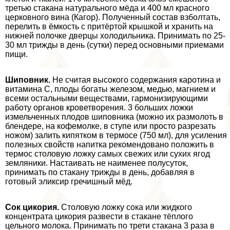
третью стакана натурального мёда и 400 мл красного
церковного вина (Кагор). Полученный состав взболтать,
перелить в ёмкость с притёртой крышкой и хранить на
нижней полочке дверцы холодильника. Принимать по 25-
30 мл трижды в день (сутки) перед основными приемами
пищи.
Шиповник.
Не считая высокого содержания каротина и
витамина С, плоды богаты железом, медью, магнием и
всеми остальными веществами, гармонизирующими
работу органов кроветворения. 3 больших ложки
измельченных плодов шиповника (можно их размолоть в
блендере, на кофемолке, в ступе или просто разрезать
ножом) залить кипятком в термосе (750 мл), для усиления
полезных свойств напитка рекомендовано положить в
термос столовую ложку самых свежих или сухих ягод
земляники. Настаивать не наименее полусуток,
принимать по стакану трижды в день, добавляя в
готовый эликсир гречишный мёд.
Сок цикория.
Столовую ложку сока или жидкого
концентрата цикория развести в стакане тёплого
цельного молока. Принимать по трети стакана 3 раза в