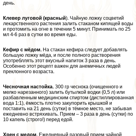
день.
Клевер луговой (красный
). Чайную ложку соцветий
лекарственного растения залить стаканом кипящей воды
и протомить на огне в течении 5 минут. Принимать по 25
мл 4-6 раз в сутки во время еды.
Кефир с мёдом.
На стакан кефира следует добавлять
большую ложку мёда, и после полного растворения
употрeбллять этот вкусный напиток 3 раза в день.
Особенно этот рецепт важен для анемичных людей
преклонного возраста.
Чесночная настойка.
З00 гр чеснока (очищенного и
мелко нарезанного) залить бутылкой водки (0,5 л) или
разбавленным медицинским спиртом (дистиллированная
вода 1:1), ёмкость плотно закупорить крышкой и
поставить на 21 день (сутки) в тёмное место, не забывая
ежедневно встряхивать. Прием – 3 раза в день (сутки) по
10 капель (строго!) перед едой.
Хрен с медом.
Ежедневный разовый прием чайной