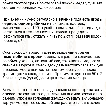
ложки тёртого хрена со столовой ложкой мёда улучшает
состояние больных малокровием.
При анемии нужно регулярно в течение года есть
ягоды
черноплодной рябины
и принимать настойку
тысячелистника. 100 г сухой травы залить 2 л водки, дать
настояться в темном месте 2 недели, процедить
(отфильтровать), отжать и пить по 2 ст.л., разведя водой,
перед едой.
Очень хороший рецепт
для повышения уровня
гемоглобина в крови
: смешать в равных количествах
по объему коньяк, лимонный сок, сок клюквы, мед, соки
свеклы и моркови, смеси дать дать настоятьсяся три дня
в темном месте при комнатной температуре, а после
хранить уже в холодильнике. Принимать нужно по 50 г 2-
3 раза в день (сутки) до пищи в течении месяца.
Всем известно, что железа довольно много в
гранатах и
свекле
. Не считая того для лечения анемии, ежедневно
ранним утром на голодный желудок съедать 1-у большую
тертую морковь со сметаной или растительным маслом.