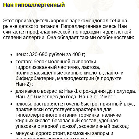
Нан гипоаллергенный
Этот производитель хорошо зарекомендовал себя на
рынке детского питания. Гипоаллергенная смесь Нан
считается профилактической, но подходит и для легкой
степени аллергии. Она обладает такими особенностями:
цена: 320-690 рублей за 400 г;
состав: белок молочной сыворотки
гидролизованный частично, лактоза,
полиненасыщенные жирные кислоты, лакто- и
бифидобактерии, мальтодекстрин (в продукте
Нан-2) ;
для какого возраста: Нан-1 с рождения до полугода,
Нан-2 с 6 месяцев до года, Нан-3 с 12 мес.;
плюсы: растворяется очень быстро, приятный вкус,
пpaктически отсутствует хаpaктерная для
гипоаллергенного питания горчинка, наличие
жирных кислот, безопасный состав, удобная
упаковка с мерной ложкой, экономичный расход;
минусы: дорого стоит, возможны запоры и
испpaжнeния зеленого оттенка.