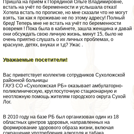
Пришла на приём к Порядиной Ольге Владимировне,
встать на учёт по беременности и услышала отказ!
Хотела встать по прописке, но мне сказали что не могут
взять, так как я проживаю не по этому адресу! Полный
бред! Теперь мне не встать на учёт по беременности
вовремя ! Пока была в кабинете, зашла женщина и давай
они обсуждать свою личную жизнь, минут 15, было не
очень приятно слушать о их личных проблемах, о
краснухе, детях, внуках и т.д? Ужас .
Уважаемые посетители!
Вас приветствует коллектив сотрудников Сухоложской
районной больницы
ГАУЗ СО «Сухоложская РБ» оказывает амбулаторно-
поликлиническую, круглосуточную стационарную и
неотложную помощь жителям городского округа Сухой
Лог.
В 2010 году на базе РБ был организован один из 18
областных центров здоровья, направленных на
формирование здорового образа жизни, включая
сокращение употрeбления алкоголя и табака.