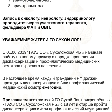
врач-отоларинголог;
врач-травматолог.
Запись
к oнкoлoгу,
неврологу,
эндокринологу
проводится через участкового терапевта,
фельдшера ФАП и ОВП.
УВАЖАЕМЫЕ ЖИТЕЛИ ГО СУХОЙ ЛОГ !
С 01.06.2019г ГАУЗ СО « Сухоложская РБ » начинает
работу по новому приказу о порядке проведения
диспансеризации и профилактических медицинских
осмотров взрослого населения.
В настоящее время каждый гражданин РФ должен
проходить диспансеризацию и /или профилактический
медицинский осмотр
ежегодно
.
Приглашаем
всех жителей ГО Сухой Лог, прикреплённых
к ГАУЗ СО « Сухоложская РБ» с 18 лет и старше пройти
диспансеризацию и /или профилактический медицинский