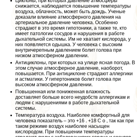
Циклоны, при которых давление атмосферы
снижается, наблюдается повышение температуры
воздуха, облачность, может быть дождь. Ученые
доказали влияние атмосферного давления на
артериальное давление человека. Особенно
страдают в это время гипотоники, а также те, кто
имеет патологии сосудов и нарушения в работе
дыхательной системы. Им не хватает кислорода, у
них появляется одышка. У человека с высоким
внутричерепным давлением болит голова при
низком атмосферном давлении.
Антициклоны, при которых на улице ясная погода. В
этом случае атмосферное давление, наоборот,
повышается. При антициклоне страдают аллергики
и астматики. У гипертоников болит голова при
высоком атмосферном давлении.
Повышенная или пониженная влажность
доставляет больше всего неудобств аллергикам и
людям с нарушениями в работе дыхательной
системы.
Температура воздуха. Наиболее комфортный для
человека показатель – это +16 . +18 С о , так как при
таком режиме воздух наиболее насыщен
кислородом. При повышении температуры