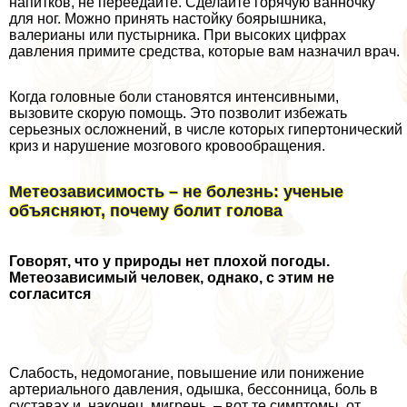
напитков, не переедайте. Сделайте горячую ванночку
для ног. Можно принять настойку боярышника,
валерианы или пустырника. При высоких цифрах
давления примите средства, которые вам назначил врач.
Когда головные боли становятся интенсивными,
вызовите скорую помощь. Это позволит избежать
серьезных осложнений, в числе которых гипертонический
криз и нарушение мозгового кровообращения.
Метеозависимость – не болезнь: ученые
объясняют, почему болит голова
Говорят, что у природы нет плохой погоды.
Метеозависимый человек, однако, с этим не
согласится
Слабость, недомогание, повышение или понижение
артериального давления, одышка, бессонница, боль в
суставах и, наконец, мигрень, – вот те симптомы, от