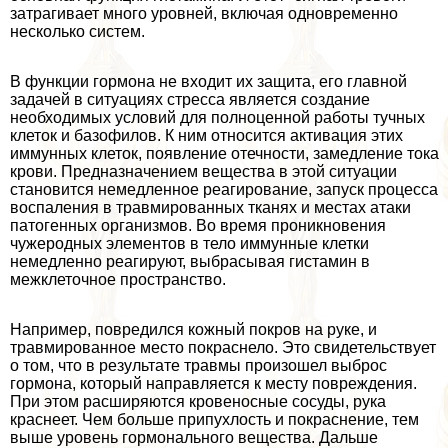
затрагивает много уровней, включая одновременно
несколько систем.
В функции гормона не входит их защита, его главной
задачей в ситуациях стресса является создание
необходимых условий для полноценной работы тучных
клеток и базофилов. К ним относится активация этих
иммунных клеток, появление отечности, замедление тока
крови. Предназначением вещества в этой ситуации
становится немедленное реагирование, запуск процесса
воспаления в травмированных тканях и местах атаки
патогенных организмов. Во время проникновения
чужеродных элементов в тело иммунные клетки
немедленно реагируют, выбрасывая гистамин в
межклеточное прострaнcтво.
Например, повредился кожный покров на руке, и
травмированное место покраснело. Это свидетельствует
о том, что в результате травмы произошел выброс
гормона, который направляется к месту повреждения.
При этом расширяются кровеносные сосуды, рука
краснеет. Чем больше припухлость и покраснение, тем
выше уровень гормонального вещества. Дальше