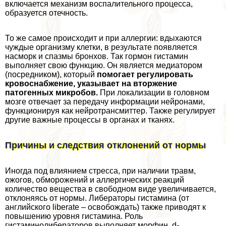
включается механизм воспалительного процесса,
образуется отечность.
То же самое происходит и при аллергии: вдыхаются
чуждые организму клетки, в результате появляется
насморк и спазмы бронхов. Так гормон гистамин
выполняет свою функцию. Он является медиатором
(посредником), который
помогает регулировать
кровоснабжение, указывает на вторжение
патогенных микробов.
При локализации в головном
мозге отвечает за передачу информации нейронами,
функционируя как нейротрaнcмиттер. Также регулирует
другие важные процессы в органах и тканях.
Причины и следствия отклонений от нормы
Иногда под влиянием стресса, при наличии травм,
ожогов, обморожений и аллергических реакций
количество вещества в свободном виде увеличивается,
отклоняясь от нормы. Либераторы гистамина (от
английского liberate – освобождать) также приводят к
повышению уровня гистамина. Роль
гистаминолибераторов выполняет морфин, d-