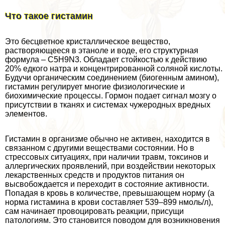
Что такое гистамин
Это бесцветное кристаллическое вещество,
растворяющееся в этаноле и воде, его структурная
формула – C5H9N3. Обладает стойкостью к действию
20% едкого натра и концентрированной соляной кислоты.
Будучи органическим соединением (биогенным амином),
гистамин регулирует многие физиологические и
биохимические процессы. Гормон подает сигнал мозгу о
присутствии в тканях и системах чужеродных вредных
элементов.
Гистамин в организме обычно не активен, находится в
связанном с другими веществами состоянии. Но в
стрессовых ситуациях, при наличии травм, токсинов и
аллергических проявлений, при воздействии некоторых
лекарственных средств и продуктов питания он
высвобождается и переходит в состояние активности.
Попадая в кровь в количестве, превышающем норму (а
норма гистамина в крови составляет 539–899 нмоль/л),
сам начинает провоцировать реакции, присущи
патологиям. Это становится поводом для возникновения