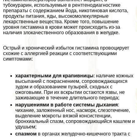
тубокурарин, используемые в рентгенодиагностике
препараты с содержанием йода, никотиновая кислота,
продукты питания, яды, высокомолекулярные
лекарственные вещества. Кроме того, повышение
уровня гистамина в крови может происходить из-за
наличия злокачественного образования в желудке.
Острый и хронический избыток гистамина провоцирует
схожие с аллергией реакции с соответствующими
симптомами:
хаpaктерными для крапивницы
: наличие кожных
высыпаний с покраснением, сопровождающихся
зудом и образованием пузырей, сходных с
ожоговыми. При их вскрытии остаются язвы, не
заживающие в течение длительного периода;
нарушениями в работе системы дыхания
:
чихание, заложенный нос, насморк, слезотечение,
выделение мокроты вязкой консистенции,
бронхиальный спазм, сопровождающийся кашлем и
удушьем;
спазмом
в органах желудочно-кишечного тpaкта с