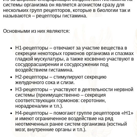
системы организма он является агонистом сразу для
нескольких групп рецепторов, которые в биологии так и
называются – рецепторы гистамина.
Основными из них являются:
H1-рецепторы – отвечают за участие вещества в
секреции некоторых гормонов организма и спазмах
гладкой мускулатуры, а также косвенно участвуют в
сосудорасширении и сосудосужении под
воздействием гистамина.
H2-рецепторы – стимулируют секрецию
желудочного сока и слизи.
H3-рецепторы – участвуют в деятельности нервной
системы (преимущественно – секреция
соответствующих гормонов: серотонин,
норадреналин и т.п.).
H4-рецепторы – помогают группе рецепторов «H1»
и имеют ограниченное воздействие на ряд
неотмеченных ранее систем организма (костный
мозг, внутренние органы и т.п.).