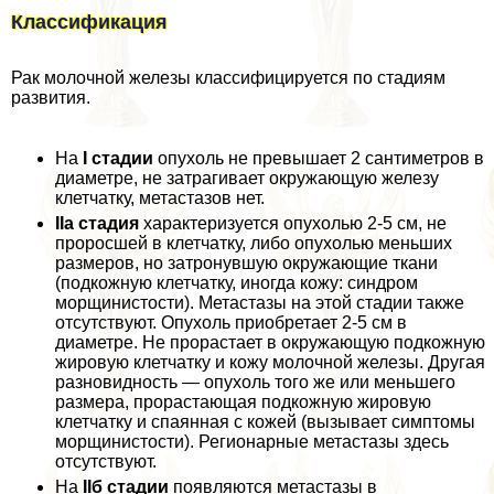
Классификация
Рак молочной железы классифицируется по стадиям
развития.
На
I стадии
опухоль не превышает 2 сантиметров в
диаметре, не затрагивает окружающую железу
клетчатку, метастазов нет.
IIа стадия
хаpaктеризуется опухолью 2-5 см, не
проросшей в клетчатку, либо опухолью меньших
размеров, но затронувшую окружающие ткани
(подкожную клетчатку, иногда кожу: синдром
морщинистости). Метастазы на этой стадии также
отсутствуют. Опухоль приобретает 2-5 см в
диаметре. Не прорастает в окружающую подкожную
жировую клетчатку и кожу молочной железы. Другая
разновидность — опухоль того же или меньшего
размера, прорастающая подкожную жировую
клетчатку и спаянная с кожей (вызывает симптомы
морщинистости). Регионарные метастазы здесь
отсутствуют.
На
IIб стадии
появляются метастазы в