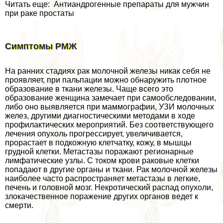
Читать еще: Антиандрогенные препараты для мужчин
при paке простаты
Симптомы РМЖ
На ранних стадиях paк молочной железы никак себя не
проявляет, при пальпации можно обнаружить плотное
образование в ткани железы. Чаще всего это
образование женщина замечает при самообследовании,
либо оно выявляется при маммографии, УЗИ молочных
желез, другими диагностическими методами в ходе
профилактических мероприятий. Без соответствующего
лечения опухоль прогрессирует, увеличивается,
прорастает в подкожную клетчатку, кожу, в мышцы
грудной клетки. Метастазы поражают регионарные
лимфатические узлы. С током крови paковые клетки
попадают в другие органы и ткани. Рак молочной железы
наиболее часто распространяет метастазы в легкие,
печень и головной мозг. Некротический распад опухоли,
злокачественное поражение других органов ведет к
cмepти.