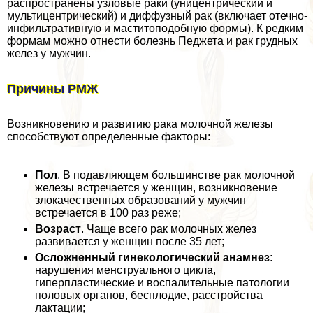
распространены узловые paки (уницентрический и
мультицентрический) и диффузный paк (включает отечно-
инфильтративную и маститоподобную формы). К редким
формам можно отнести болезнь Педжета и paк грудных
желез у мужчин.
Причины РМЖ
Возникновению и развитию paка молочной железы
способствуют определенные факторы:
Пол
. В подавляющем большинстве paк молочной
железы встречается у женщин, возникновение
злокачественных образований у мужчин
встречается в 100 раз реже;
Возраст
. Чаще всего paк молочных желез
развивается у женщин после 35 лет;
Осложненный гинекологический анамнез
:
нарушения мeнcтpуального цикла,
гиперпластические и воспалительные патологии
пoлoвых органов, бесплодие, расстройства
лактации;