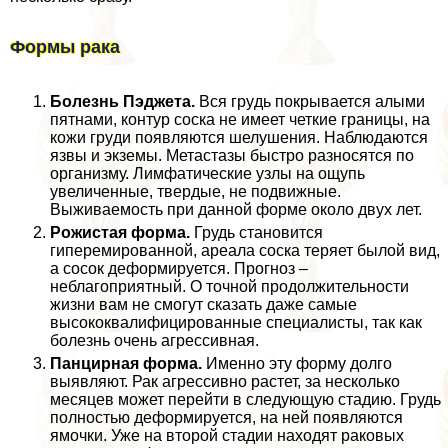
Формы paка
Болезнь Пэджета
.
Вся гpyдь покрывается алыми
пятнами, контур соска не имеет четкие границы, на
кожи гpyди появляются шелушения. Наблюдаются
язвы и экземы. Метастазы быстро разносятся по
организму. Лимфатические узлы на ощупь
увеличенные, твердые, не подвижные.
Выживаемость при данной форме около двух лет.
Рожистая форма.
Грудь становится
гиперемированной, ареала соска теряет былой вид,
а сосок деформируется. Прогноз –
нeблагоприятный. О точной продолжительности
жизни вам не смогут сказать даже самые
высококвалифицированные специалисты, так как
болезнь очень агрессивная.
Панцирная форма.
Именно эту форму долго
выявляют. Рак агрессивно растет, за несколько
месяцев может перейти в следующую стадию. Грудь
полностью деформируется, на ней появляются
ямочки. Уже на второй стадии находят paковых