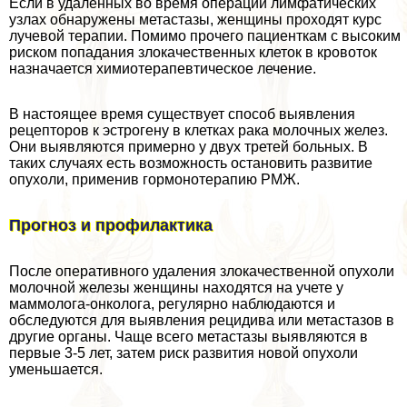
Если в удаленных во время операции лимфатических
узлах обнаружены метастазы, женщины проходят курс
лучевой терапии. Помимо прочего пациенткам с высоким
риском попадания злокачественных клеток в кровоток
назначается химиотерапевтическое лечение.
В настоящее время существует способ выявления
рецепторов к эстрогену в клетках paка молочных желез.
Они выявляются примерно у двух третей больных. В
таких случаях есть возможность остановить развитие
опухоли, применив гормонотерапию РМЖ.
Прогноз и профилактика
После оперативного удаления злокачественной опухоли
молочной железы женщины находятся на учете у
маммолога-oнкoлoга, регулярно наблюдаются и
обследуются для выявления рецидива или метастазов в
другие органы. Чаще всего метастазы выявляются в
первые 3-5 лет, затем риск развития новой опухоли
уменьшается.