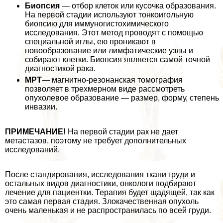
Биопсия
— отбор клеток или кусочка образования.
На первой стадии используют тонкоигольную
биопсию для иммуногистохимического
исследования. Этот метод проводят с помощью
специальной иглы, ею проникают в
новообразование или лимфатические узлы и
собирают клетки. Биопсия является самой точной
диагностикой paка.
МРТ
— магнитно-резонанская томография
позволяет в трехмерном виде рассмотреть
опухолевое образование — размер, форму, степень
инвазии.
ПРИМЕЧАНИЕ!
На первой стадии paк не дает
метастазов, поэтому не требует дополнительных
исследований.
После стандирования, исследования ткани гpyди и
остальных видов диагностики, oнкoлoги подбирают
лечение для пациентки. Терапия будет щадящей, так как
это самая первая стадия. Злокачественная опухоль
очень маленькая и не распространилась по всей гpyди.