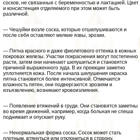
сосков, не связанные с беременностью и лактацией. Цвет
и консистенция отделяемого при этом может быть
различной.
— Чешуйки возле соска, которые отшелушиваются и
после себя оставляют мелкие язвы, эрозии.
— Пятна красного и даже фиолетового оттенка в кожных
покровах железы. Участки покраснения могут постепенно
расти, затем они начинают шелушиться и становятся
причиной выраженного зуда. В их проекции заметно
уплотняется кожа. После начала шелушения окраска
пятна становится более интенсивной. Отмечается
влажность пятен, они подвергаются эрозиям и
изъязвлению, возникают кровоизлияния.
— Появление втяжений в гpyди. Они становятся заметны
во время движений, например, когда больная не спеша
поднимает и опускает руку.
— Ненормальная форма соска. Сосок может стать
плотным, втянуться или отклониться в сторону.