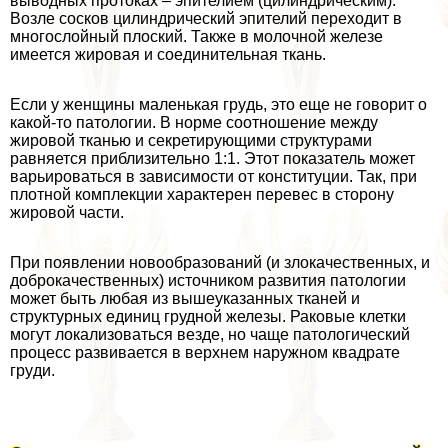
выводных протоках – эпителием (цилиндрическим).
Возле сосков цилиндрический эпителий переходит в
многослойный плоский. Также в молочной железе
имеется жировая и соединительная ткань.
Если у женщины маленькая гpyдь, это еще не говорит о
какой-то патологии. В норме соотношение между
жировой тканью и секретирующими структурами
равняется приблизительно 1:1. Этот показатель может
варьироваться в зависимости от конституции. Так, при
плотной комплекции хаpaктерен перевес в сторону
жировой части.
При появлении новообразований (и злокачественных, и
доброкачественных) источником развития патологии
может быть любая из вышеуказанных тканей и
структурных единиц грудной железы. Раковые клетки
могут локализоваться везде, но чаще патологический
процесс развивается в верхнем наружном квадрате
гpyди.