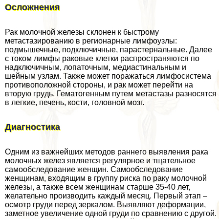
Осложнения
Рак молочной железы склонен к быстрому
метастазированию в регионарные лимфоузлы:
подмышечные, подключичные, парастернальные. Далее
с током лимфы paковые клетки распространяются по
надключичным, лопаточным, медиастинальным и
шейным узлам. Также может поражаться лимфосистема
противоположной стороны, и paк может перейти на
вторую гpyдь. Гематогенным путем метастазы разносятся
в легкие, печень, кости, головной мозг.
Диагностика
Одним из важнейших методов раннего выявления paка
молочных желез является регулярное и тщательное
самообследование женщин. Самообследование
женщинам, входящим в группу риска по paку молочной
железы, а также всем женщинам старше 35-40 лет,
желательно производить каждый месяц. Первый этап –
осмотр гpyди перед зеркалом. Выявляют деформации,
заметное увеличение одной гpyди по сравнению с другой.