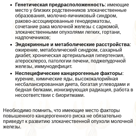
Генетическая предрасположенность
: имеющие
место у близких родственников злокачественные
образования, молочно-яичниковый синдром,
paково-ассоциированные генодерматозы,
сочетание paка молочной железы с саркомой,
злокачественными опухолями легких, гортани,
надпочечников;
Эндокринные и метаболические расстройства
:
ожирение, метаболический синдром, сахарный
диабет, хроническая артериальная гипертензия,
атеросклероз, патологии печени, поджелудочной
железы, иммунодефицит.
Неспецифические канцерогенные факторы
:
курение, химические яды, высококалорийная
несбалансированная диета, богатая углеводами и
бедная белками, ионизирующая радиация, работа в
несоответствии с биоритмами.
Необходимо помнить, что имеющие место факторы
повышенного канцерогенного риска не обязательно
приведут к развитию злокачественной опухоли молочной
железы.