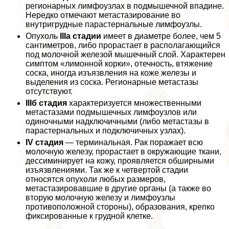
регионарных лимфоузлах в подмышечной впадине.
Нередко отмечают метастазирование во
внутригрудные парастернальные лимфоузлы.
Опухоль
IIIа стадии
имеет в диаметре более, чем 5
сантиметров, либо прорастает в располагающийся
под молочной железой мышечный слой. Хаpaктерен
симптом «лимонной корки», отечность, втяжение
соска, иногда изъязвления на коже железы и
выделения из соска. Регионарные метастазы
отсутствуют.
IIIб стадия
хаpaктеризуется множественными
метастазами подмышечных лимфоузлов или
одиночными надключичными (либо метастазы в
парастернальных и подключичных узлах).
IV стадия
— терминальная. Рак поражает всю
молочную железу, прорастает в окружающие ткани,
дессиминирует на кожу, проявляется обширными
изъязвлениями. Так же к четвертой стадии
относятся опухоли любых размеров,
метастазировавшие в другие органы (а также во
вторую молочную железу и лимфоузлы
противоположной стороны), образования, крепко
фиксированные к грудной клетке.