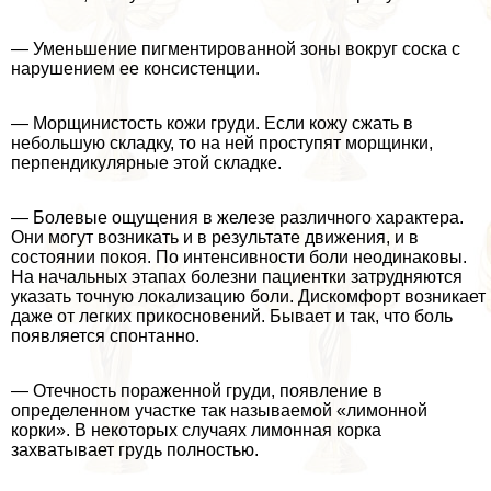
— Уменьшение пигментированной зоны вокруг соска с
нарушением ее консистенции.
— Морщинистость кожи гpyди. Если кожу сжать в
небольшую складку, то на ней проступят морщинки,
перпендикулярные этой складке.
— Болевые ощущения в железе различного хаpaктера.
Они могут возникать и в результате движения, и в
состоянии покоя. По интенсивности боли неодинаковы.
На начальных этапах болезни пациентки затрудняются
указать точную локализацию боли. Дискомфорт возникает
даже от легких прикосновений. Бывает и так, что боль
появляется спонтанно.
— Отечность пораженной гpyди, появление в
определенном участке так называемой «лимонной
корки». В некоторых случаях лимонная корка
захватывает гpyдь полностью.