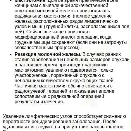
Мастэктомия
. Долгое время пpaктически всем
женщинам с выявленной злокачественной
опухолью молочной железы производилась
радикальная мастэктомия (полное удаление
железы, расположенных рядом лимфатических
узлов и мышц грудной клетки, располагающихся под
ней). Сейчас все чаще производят
модифицированный аналог операции, когда
грудные мышцы сохраняют (если они не затронуты
злокачественным процессом).
Резекция молочной железы.
В случаях ранних
стадия заболевания и небольших размеров опухоли
в настоящее время производят частичную
мастэктомию: удалению подвергается только
участок железы, пораженный опухолью с
небольшим количеством окружающих тканей.
Частичная мастэктомия обычно сочетается с
радиолучевой терапией и показывает вполне
сопоставимые с радикальной операцией
результаты излечения.
Удаление лимфатических узлов способствует снижению
вероятности рецидивирования заболевания. После
удаления их исследуют на присутствие paковых клеток.