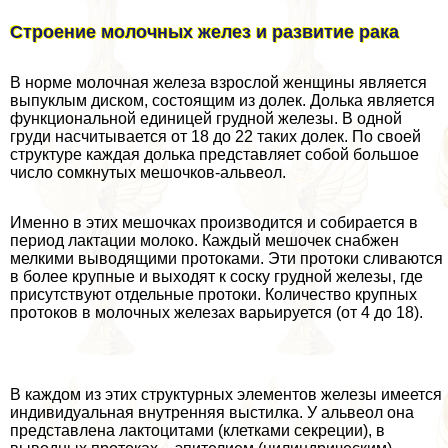
Строение молочных желез и развитие paка
В норме молочная железа взрослой женщины является
выпуклым диском, состоящим из долек. Долька является
функциональной единицей грудной железы. В одной
гpyди насчитывается от 18 до 22 таких долек. По своей
структуре каждая долька представляет собой большое
число сомкнутых мешочков-альвеол.
Именно в этих мешочках производится и собирается в
период лактации молоко. Каждый мешочек снабжен
мелкими выводящими протоками. Эти протоки сливаются
в более крупные и выходят к соску грудной железы, где
присутствуют отдельные протоки. Количество крупных
протоков в молочных железах варьируется (от 4 до 18).
В каждом из этих структурных элементов железы имеется
индивидуальная внутренняя выстилка. У альвеол она
представлена лактоцитами (клетками секреции), в