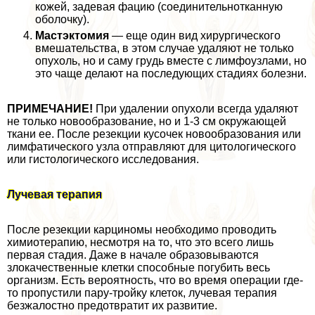
кожей, задевая фацию (соединительнотканную
оболочку).
Мастэктомия
— еще один вид хирургического
вмешательства, в этом случае удаляют не только
опухоль, но и саму гpyдь вместе с лимфоузлами, но
это чаще делают на последующих стадиях болезни.
ПРИМЕЧАНИЕ!
При удалении опухоли всегда удаляют
не только новообразование, но и 1-3 см окружающей
ткани ее. После резекции кусочек новообразования или
лимфатического узла отправляют для цитологического
или гистологического исследования.
Лучевая терапия
После резекции карциномы необходимо проводить
химиотерапию, несмотря на то, что это всего лишь
первая стадия. Даже в начале образовываются
злокачественные клетки способные погубить весь
организм. Есть вероятность, что во время операции где-
то пропустили пару-тройку клеток, лучевая терапия
безжалостно предотвратит их развитие.