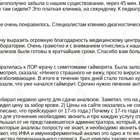
агополучно забыла о нашем существовании, через 45 мин. 
 там сидели? Это платная клиника, на секундочку. К педиатр
е очень понравилось. Специалистам клинико-диагностичес
чу выразить огромную благодарность медицинскому центру
боратории. Очень грамотно и с вниманием отнеслись к наш
ализов были готовы в кратчайшие сроки. Спасибо вам боль
ратилась к ЛОР-врачу с симптомами гайморита. Была залож
мотрел, сказала: «Ничего страшного не вижу, просто виру
езболивающее. В итоге в течение трех дней стало только х
азали, что уже начался гайморит. Срочно нужно лечение ан
бирал недавно центр для сдачи анализов. Заметил, что на 
идел цену за забор крови. 2) Цены на сайте оказались не 
писано, что прейскурант от 17-го года.) Почему с 17-го год
о для уточнения необходимо звонить и про каждую услугу о
лышал от не представившегося администратора, который, в
которые анализы попросту не знает, и необходимо звонить 
ают, что ИФА и имунноферментный анализ это одно и то же.
чества первоначального сервиса. Был удивлён такому коли