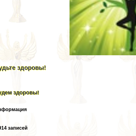
удьте здоровы!
удем здоровы!
нформация
914 записей