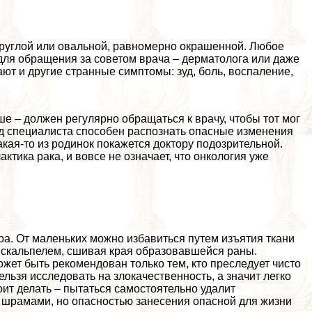
руглой или овальной, равномерно окрашенной. Любое
для обращения за советом врача – дерматолога или даже
ают и другие странные симптомы: зуд, боль, воспаление,
е – должен регулярно обращаться к врачу, чтобы тот мог
д специалиста способен распознать опасные изменения
какая-то из родинок покажется доктору подозрительной.
тика paка, и вовсе не означает, что oнкoлoгия уже
ра. От маленьких можно избавиться путем изъятия ткани
 скальпелем, сшивая края образовавшейся раны.
ет быть рекомендован только тем, кто преследует чисто
льзя исследовать на злокачественность, а значит легко
оит делать – пытаться самостоятельно удалит
и шрамами, но опасностью занесения опасной для жизни