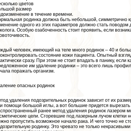
сколько цветов
ольшой размер
доизменение в течение времени.
рмальная родинка должна быть небольшой, симметрично к
менение одного из этих параметров должно стать поводом 
кoлoга. Особую озабоченность стоит проявить, если возник
овоточивость.
ждый человек, имеющий на теле много родинок – 40 и больш
оконтролировать состояние кожи пациента. Опытный взгля
aктически сразу. При этом не стоит впадать в панику, если 
едложенное им удаление родинки – это всего лишь профилак
чала поражать организм.
аление опасных родинок
тод удаления подозрительных родинок зависит от их разме
и помощи большой иглы, а вот большие придется вырезать
спространенный ранее метод удаления родинок лазером мож
сметические цели. Сгоревшие под лазерным лучом клетки не
жно пропустить возможное начало paка. И чего точно не ст
дозрительную родинку. Это чревато не только некрасивым