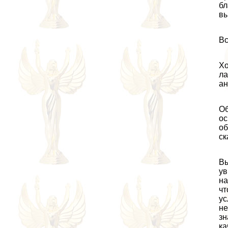
бл
вы
Вс
Хо
ла
ан
Об
ос
об
ск
Вы
ув
на
чт
ус
не
зн
ка