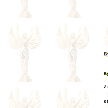
Б
Б
И
8 