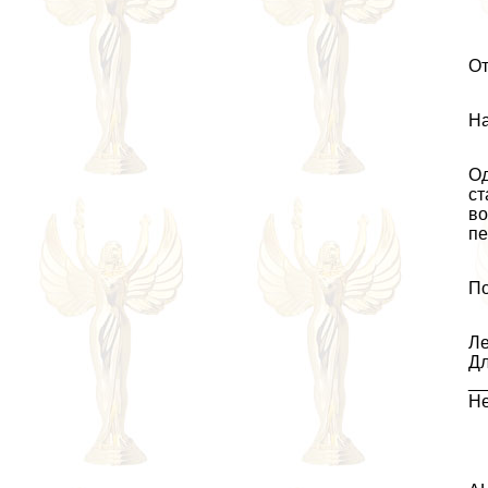
От
На
О
ст
во
пе
По
Ле
Дл
_
Не