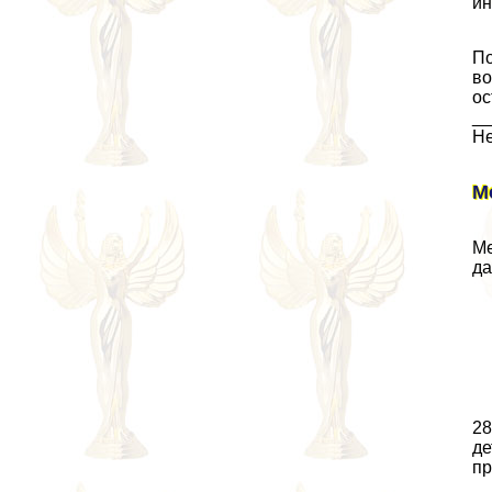
ин
По
во
ос
_
Не
М
Ме
да
28
де
пр