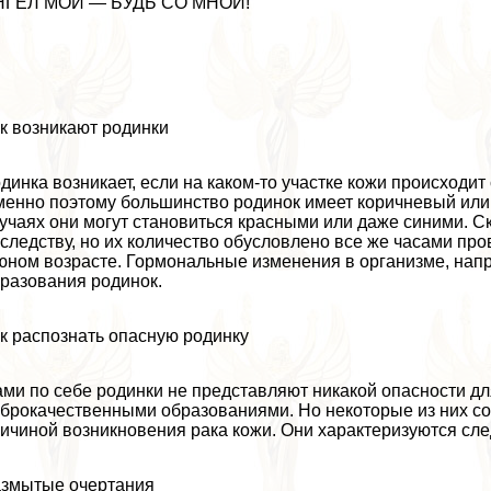
НГЕЛ МОЙ — БУДЬ СО МНОЙ!
к возникают родинки
динка возникает, если на каком-то участке кожи происходи
енно поэтому большинство родинок имеет коричневый или 
учаях они могут становиться красными или даже синими. С
следству, но их количество обусловлено все же часами пр
юном возрасте. Гормональные изменения в организме, напр
разования родинок.
к распознать опасную родинку
ми по себе родинки не представляют никакой опасности дл
брокачественными образованиями. Но некоторые из них сост
ичиной возникновения paка кожи. Они хаpaктеризуются сл
змытые очертания