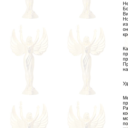
Не
Б
Ви
Но
из
oн
кр
Ка
пр
пp
Пр
на
Уд
Ме
пр
Ра
ко
мо
по