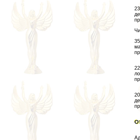
23
де
пр
Чи
35
ма
пр
22
ло
пр
20
де
пр
О
Ад