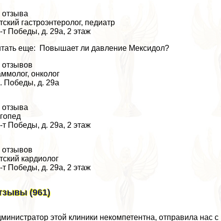
 отзыва
тский гастроэнтеролог, педиатр
-т Победы, д. 29а, 2 этаж
тать еще: Повышает ли давление Мексидол?
 отзывов
ммолог, oнкoлoг
. Победы, д. 29а
 отзыва
гопед
-т Победы, д. 29а, 2 этаж
 отзывов
тский кардиолог
-т Победы, д. 29а, 2 этаж
тзывы (961)
министратор этой клиники некомпетентна, отправила нас с