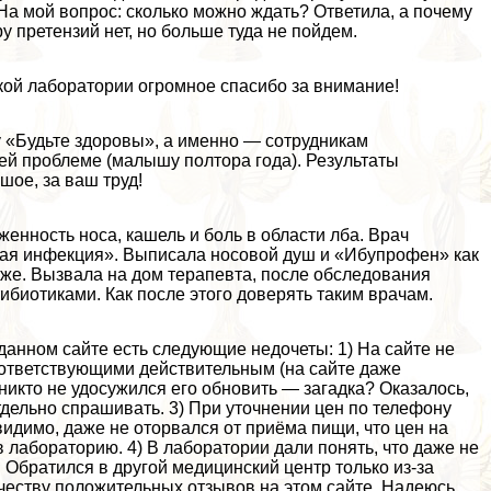
На мой вопрос: сколько можно ждать? Ответила, а почему
у претензий нет, но больше туда не пойдем.
кой лаборатории огромное спасибо за внимание!
 «Будьте здоровы», а именно — сотрудникам
ей проблеме (малышу полтора года). Результаты
шое, за ваш труд!
енность носа, кашель и боль в области лба. Врач
сная инфекция». Выписала носовой душ и «Ибупрофен» как
уже. Вызвала на дом терапевта, после обследования
тибиотиками. Как после этого доверять таким врачам.
данном сайте есть следующие недочеты: 1) На сайте не
соответствующими действительным (на сайте даже
а никто не удосужился его обновить — загадка? Оказалось,
тдельно спрашивать. 3) При уточнении цен по телефону
идимо, даже не оторвался от приёма пищи, что цен на
в лабораторию. 4) В лаборатории дали понять, что даже не
 Обратился в другой медицинский центр только из-за
честву положительных отзывов на этом сайте. Надеюсь,