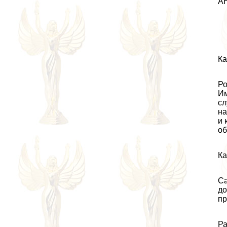
А
Ка
Ро
Им
сл
на
и 
об
Ка
Са
до
пр
Ра