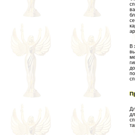
сп
ва
бл
се
ка
ар
В 
вы
ме
ги
до
по
сп
П
Дл
дл
сп
та