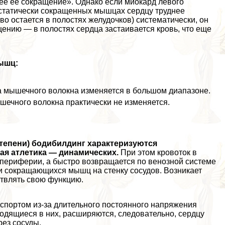
е ее сокращение». Однако если миокард левого
 статически сокращенных мышцах сердцу труднее
во остается в полостях желудочков) систематически, он
щению — в полостях сердца застаивается кровь, что еще
ышц:
а мышечного волокна изменяется в большом диапазоне.
шечного волокна пpaктически не изменяется.
 степени) бодибилдинг хаpaктеризуются
кая атлетика — динамических.
При этом кровоток в
а периферии, а быстро возвращается по венозной системе
и сокращающихся мышц на стенку сосудов. Возникает
твлять свою функцию.
 спортом из-за длительного постоянного напряжения
дящиеся в них, расширяются, следовательно, сердцу
рез сосуды.