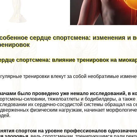
собенное сердце спортсмена: изменения и 
ренировок
ердце спортсмена: влияние тренировок на миока
гулярные тренировки влекут за собой необратимые изменен
рачами было проведено уже немало исследований, в к
ортсмены-силовики, тяжелоатлеты и бодибилдеры, а также л
следовании их сердечно-сосудистой системы обращал на се
дверженных физическим нагрузкам, начинает морфологиче
дей.
анятия спортом на уровне профессионалов однозначн
ля здоровья
, ведь спортсменам, тренирующимся ради реко