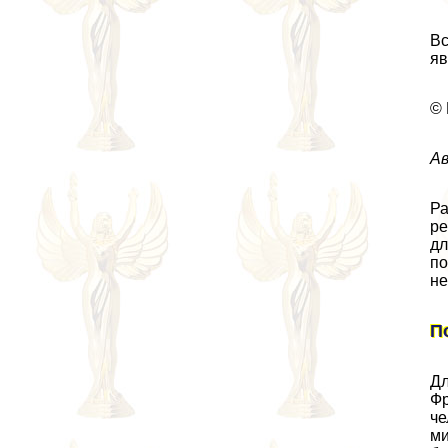
Вс
яв
© 
Ав
Ра
ре
дл
по
не
П
Дл
Фр
че
ми