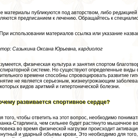
е материалы публикуются под авторством, либо редакцией 
ляются предписанием к лечению. Обращайтесь к специалис
При использовании материалов ссылка или указание назва
тор: Сазыкина Оксана Юрьевна, кардиолог
зумеется, физическая культура и занятия спортом благотво
спираторной системе. Но существуют определенные виды ф
ительного времени способны спровоцировать развитие гип
нятие не является серьезным, жизнеугрожающим заболеван
которых видов аритмий и гипертонической болезни.
очему развивается спортивное сердце?
я того, чтобы ответить на этот вопрос, необходимо понима
анка-Старлинга, чем сильнее будет растянуто мышечное вол
ловека во время физической нагрузки происходит активаци
нутный и ударный объемы крови. Это необходимо для того, 