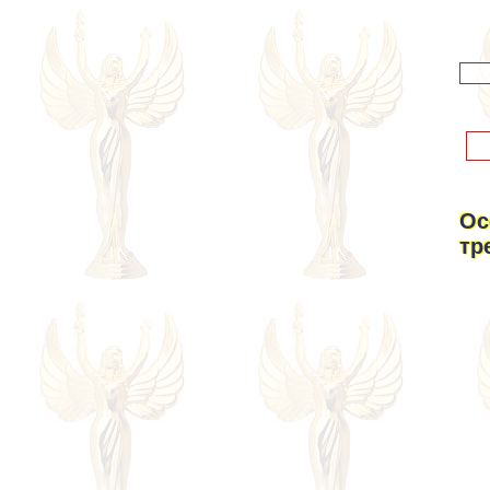
Ос
тр