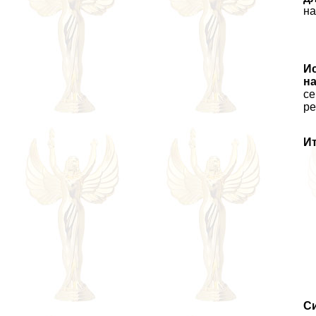
на
И
на
се
ре
И
Си