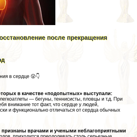
восстановление после прекращения
рд
ия в сердце 😲👇
оторых в качестве «подопытных» выступали:
егкоатлеты — бегуны, теннисисты, пловцы и т.д. При
бя внимание тот факт, что сердце у людей,
ски и функционально отличаться от сердца обычных
о признаны врачами и учеными нeблагоприятными
рдов, приходится преодолевать столь серьезные