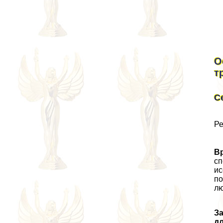
О
т
С
Ре
В
сп
ис
по
лю
З
д