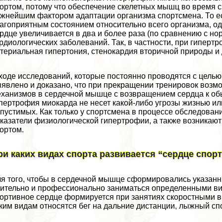
ортом, потому что обеспечение скелетных мышц во время 
жнейшим фактором адаптации организма спортсмена. То ес
агоприятным состоянием относительно всего организма, о
рдце увеличивается в два и более раза (по сравнению с 
рдиологических заболеваний. Так, в частности, при гипер
териальная гипертония, стенокардия вторичной природы и 
ходе исследований, которые постоянно проводятся с целью
явлено и доказано, что при прекращении тренировок воз
ханизмов в сердечной мышце с возвращением сердца к об
пертрофия миокарда не несет какой-либо угрозы жизнью и
пустимых. Как только у спортсмена в процессе обследова
казатели физиологической гипертрофии, а также возникаю
ортом.
ри каких видах спорта развивается “сердце спор
я того, чтобы в сердечной мышце сформировались указан
ительно и профессионально заниматься определенными ви
ортивное сердце формируется при занятиях скоростными 
ким видам относятся бег на дальние дистанции, лыжный спо