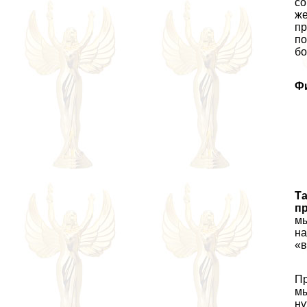
со
же
пр
по
бо
Ф
Та
пр
мы
на
«в
Пр
мы
ну