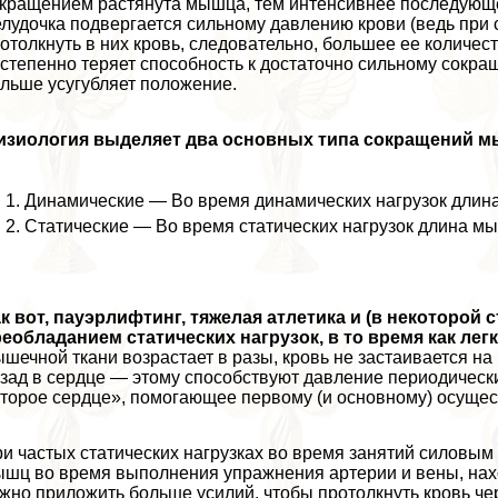
кращением растянута мышца, тем интенсивнее последующе
лудочка подвергается сильному давлению крови (ведь при
отолкнуть в них кровь, следовательно, большее ее количест
степенно теряет способность к достаточно сильному сокра
льше усугубляет положение.
изиология выделяет два основных типа сокращений м
Динамические — Во время динамических нагрузок длин
Статические — Во время статических нагрузок длина мы
к вот, пауэрлифтинг, тяжелая атлетика и (в некоторой
еобладанием статических нагрузок, в то время как лег
шечной ткани возрастает в разы, кровь не застаивается н
зад в сердце — этому способствуют давление периодическ
торое сердце», помогающее первому (и основному) осущес
и частых статических нагрузках во время занятий силовым
шц во время выполнения упражнения артерии и вены, нахо
жно приложить больше усилий, чтобы протолкнуть кровь че