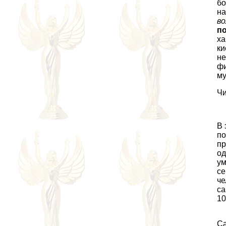
бо
на
во
п
ха
ки
не
фи
му
Чи
В 
по
пр
од
ум
се
че
са
10
Са