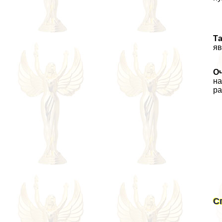
Т
яв
О
на
ра
С