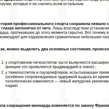
грузки, которые и не снились всем остальным.
стория профессионального спорта сохранила немало с
 глазах непонятно от чего.
Лишь впоследствии устанавлив
рдца, протекавшее до этого момента скрытно. Вот почему 
комендуют для оздоровления сравнительно небольшие наг
так, можно выделить два основных состояния, происх
у спортсменов-легкоатлетов часто выявляется расширен
(внешне это проявляется брадикардией в покое) ;
у тяжелоатлетов и пауэрлифтеров, испытывающих преим
(особенно сопровождаемые задержкой выдоха во время
патологически изменяется — левый желудочек увеличива
падает.
ла сокращения миокарда изменяется по закону Франка-