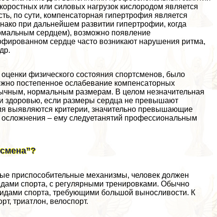
скоростных или силовых нагрузок кислородом является
ть, по сути, компенсаторная гипертрофия является
днако при дальнейшем развитии гипертрофии, когда
нормальным сердцем), возможно появление
трофированном сердце часто возникают нарушения ритма,
др.
 оценки физического состояния спортсменов, было
можно постепенное ослабевание компенсаторных
ычным, нормальным размерам. В целом незначительная
ли здоровью, если размеры сердца не превышают
ния выявляются критерии, значительно превышающие
т осложнения – ему следуетанятий профессиональным
тсмена”?
ные приспособительные механизмы, человек должен
дами спорта, с регулярными тренировками. Обычно
видами спорта, требующими большой выносливости. К
рт, триатлон, велоспорт.