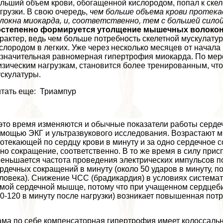
льший объем крови, обогащенной кислородом, попал к скел
грузки. В свою очередь,
чем больше объема крови протек
локна миокарда, и, соответственно, тем с большей сил
остепенно формируется утолщение мышечных волоко
paктер, ведь чем больше потребность скелетной мускулату
слородом в легких. Уже через несколько месяцев от начал
значительная равномерная гипертрофия миокарда. По мере
зическим нагрузкам, становится более тренированным, чт
скулатуры.
тать еще: Триампур
это время изменяются и обычные показатели работы серде
мощью ЭКГ и ультразвукового исследования. Возрастают м
отекающей по сердцу крови в минуту и за одно сердечное с
но сокращение, соответственно. В то же время в силу пр
еньшается частота проведения электрических импульсов п
рдечных сокращений в минуту (около 50 ударов в минуту, п
ловека). Снижение ЧСС (брадикардия) в условиях системат
мой сердечной мышце, потому что при учащенном сердцеби
0-120 в минуту после нагрузки) возникает повышенная пот
ма по себе компенсаторная гипертрофия имеет колоссаль