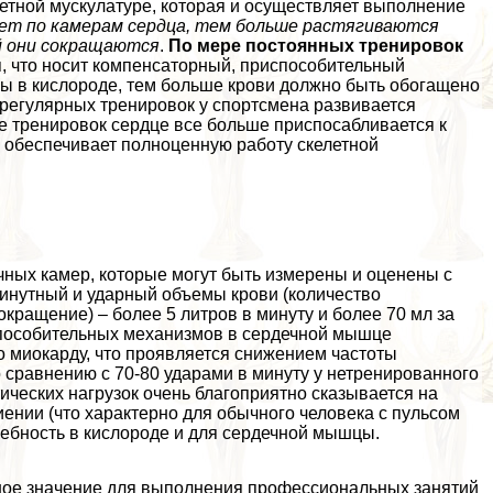
етной мускулатуре, которая и осуществляет выполнение
ает по камерам сердца, тем больше растягиваются
ой они сокращаются
.
По мере постоянных тренировок
н
, что носит компенсаторный, приспособительный
ры в кислороде, тем больше крови должно быть обогащено
а регулярных тренировок у спортсмена развивается
 тренировок сердце все больше приспосабливается к
о обеспечивает полноценную работу скелетной
чных камер, которые могут быть измерены и оценены с
инутный и ударный объемы крови (количество
окращение) – более 5 литров в минуту и более 70 мл за
испособительных механизмов в сердечной мышце
о миокарду, что проявляется снижением частоты
о сравнению с 70-80 ударами в минуту у нетренированного
ических нагрузок очень благоприятно сказывается на
ении (что хаpaктерно для обычного человека с пульсом
ребность в кислороде и для сердечной мышцы.
ное значение для выполнения профессиональных занятий