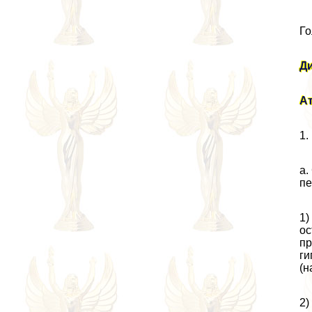
Го
Д
Ат
1.
а.
пе
1)
ос
пр
ги
(н
2)