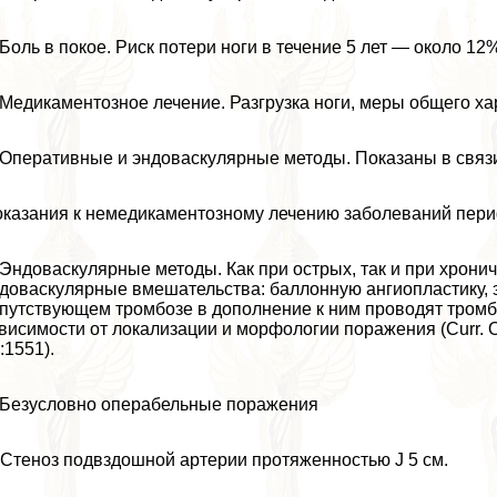
 Боль в покое. Риск потери ноги в течение 5 лет — около 12
 Медикаментозное лечение. Разгрузка ноги, меры общего ха
 Оперативные и эндоваскулярные методы. Показаны в связи
казания к немедикаментозному лечению заболеваний пер
 Эндоваскулярные методы. Как при острых, так и при хрон
доваскулярные вмешательства: баллонную ангиопластику, 
путствующем тромбозе в дополнение к ним проводят тромб
висимости от локализации и морфологии поражения (Curr. Opin.
:1551).
 Безусловно операбельные поражения
 Стеноз подвздошной артерии протяженностью Ј 5 см.