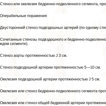
 Стеноз или окклюзия бедренно-подколенного сегмента, про
 Операбельные поражения
 Двусторонний стеноз подвздошных артерий (по одному сте
 Сочетанные стенозы подвздошного и бедренно-подколенног
ждом сегменте).
 Стеноз аорты протяженностью Ј 3 см.
 Стеноз подвздошной артерии протяженностью 5—10 см.
 Окклюзия подвздошной артерии протяженностью Ј 5 см.
 Окклюзия или стеноз бедренно-подколенного сегмента про
 Окклюзия или стеноз общей бедренной артерии протяженно