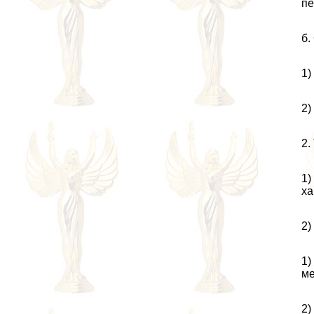
пе
б.
1)
2)
2.
1)
ха
2)
1)
ме
2)