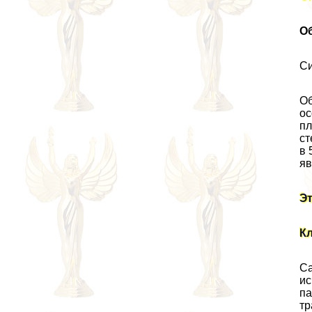
О
Си
Об
ос
пл
ст
в 
яв
Эт
Кл
Са
ис
па
тр