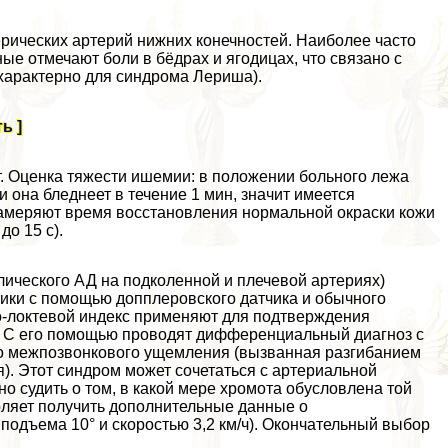
рических артерий нижних конечностей. Наиболее часто
е отмечают боли в бёдрах и ягoдицах, что связано с
хаpaктерно для синдрома Лериша).
ь ]
т. Оценка тяжести ишемии: в положении больного лежа
ли она бледнеет в течение 1 мин, значит имеется
замеряют время восстановления нормальной окраски кожи
о 15 с).
лического АД на подколенной и плечевой артериях)
тики с помощью допплеровского датчика и обычного
о-локтевой индекс применяют для подтверждения
и. С его помощью проводят дифференциальный диагноз с
 межпозвонкового ущемления (вызванная разгибанием
). Этот синдром может сочетаться с артериальной
но судить о том, в какой мере хромота обусловлена той
оляет получить дополнительные данные о
 подъема 10° и скоростью 3,2 км/ч). Окончательный выбор