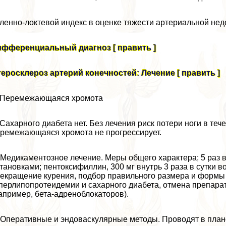
ленно-локтевой индекс в оценке тяжести артериальной недо
ифференциальный диагноз [ править ]
еросклероз артерий конечностей: Лечение [ править ]
 Перемежающаяся хромота
 Сахарного диабета нет. Без лечения риск потери ноги в те
ремежающаяся хромота не прогрессирует.
 Медикаментозное лечение. Меры общего хаpaктера; 5 раз 
тановками; пентоксифиллин, 300 мг внутрь 3 раза в сутки 
екращение курения, подбор правильного размера и формы о
перлипопротеидемии и сахарного диабета, отмена препар
апример, бета-адреноблокаторов).
 Оперативные и эндоваскулярные методы. Проводят в пла