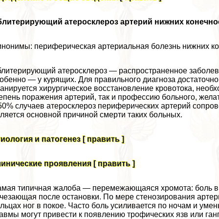
блитерирующий атеросклероз артерий нижних конечно
нонимы: периферическая артериальная болезнь нижних ко
литерирующий атеросклероз — распространенное заболева
обенно — у курящих. Для правильного диагноза достаточн
анируется хирургическое восстановление кровотока, необ
епень поражения артерий, так и профессию больного, жела
50% случаев атеросклероз периферических артерий сопров
ляется основной причиной cмepти таких больных.
иология и патогенез [ править ]
инические проявления [ править ]
мая типичная жалоба — перемежающаяся хромота: боль в 
чезающая после остановки. По мере стенозирования артери
льцах ног в покое. Часто боль усиливается по ночам и уме
авмы могут привести к появлению трофических язв или ган