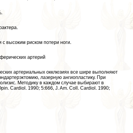
%.
paктера.
 с высоким риском потери ноги.
иферических артерий
ических артериальных окклюзиях все шире выполняют
эндартерэктомию, лазерную ангиопластику. При
олизис. Методику в каждом случае выбирают в
 Cardiol. 1990; 5:666, J. Am. Coll. Cardiol. 1990;