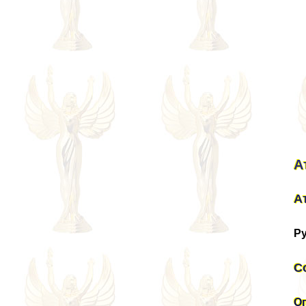
А
А
Ру
С
Оп