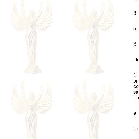
3.
а.
б.
По
1.
эн
со
за
15
а.
1)