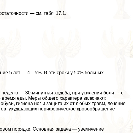
статочности — см. табл. 17.1.
чение 5 лет — 4—5%. В эти сроки у 50% больных
в неделю — 30-минутная ходьба, при усилении боли — с
во время еды. Меры общего хаpaктера включают:
буви, гигиена ног и защита их от любых травм, лечение
атов, ухудшающих периферическое кровообращение
новом порядке. Основная задача — увеличение