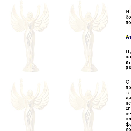
Ин
бо
по
Ат
Пу
по
вы
(н
Оп
пр
то
ди
пс
сп
не
ил
фу
ле