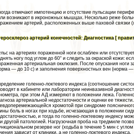
огда отмечают импотенцию и отсутствие пульсации перифе
ли возникают в икроножных мышцах. Несколько реже больны
ражением артерий, расположенных выше паховой связки (
еросклероз артерий конечностей: Диагностика [ правит
льс на артериях пораженной ноги ослаблен или отсутствуе
днять ногу под углом до 60° и следить за окраской кожи: ес
раженная артериальная окклюзия. После опускания ноги 
орма — до 10 с) и заполнения поверхностных вен (норма — д
ределение голенно-локтевого индекса (соотношение систо
оводят в кабинете или лаборатории неинвазивной диагнос
нометра, при этом АД измеряют в положении лежа. Голенн
агноза артериальной недостаточности и оценки ее тяжест
евдоперемежающейся хромотой при синдроме поясничного
ины боль в ногах при ходьбе, исчезающая в положении сидя
достаточностью, и тогда по голенно-локтевому индексу мож
и другой патологией. Нагрузочная проба на тредмиле позв
нкциональном резерве ног (ходьба в течение 5 мин с углом
чения зависит от клиники, а не голенно-локтевого индекса.