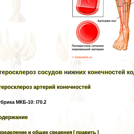
теросклероз сосудов нижних конечностей ко
теросклероз артерий конечностей
брика МКБ-10: I70.2
одержание
ределение и общие сведения [ править ]