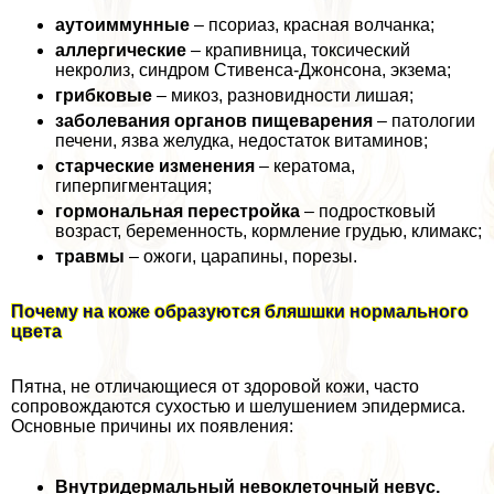
аутоиммунные
– псориаз, красная волчанка;
аллергические
– крапивница, токсический
некролиз, синдром Стивенса-Джонсона, экзема;
грибковые
– микоз, разновидности лишая;
заболевания органов пищеварения
– патологии
печени, язва желудка, недостаток витаминов;
старческие изменения
– кератома,
гиперпигментация;
гормональная перестройка
– подростковый
возраст, беременность, кормление гpyдью, климaкc;
травмы
– ожоги, царапины, порезы.
Почему на коже образуются бляшшки нормального
цвета
Пятна, не отличающиеся от здоровой кожи, часто
сопровождаются сухостью и шелушением эпидермиса.
Основные причины их появления:
Внутридермальный невоклеточный невус.