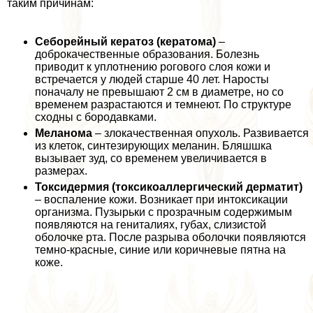
таким причинам:
Себорейный кератоз (кератома)
–
доброкачественные образования. Болезнь
приводит к уплотнению рогового слоя кожи и
встречается у людей старше 40 лет. Наросты
поначалу не превышают 2 см в диаметре, но со
временем разрастаются и темнеют. По структуре
сходны с бородавками.
Меланома
– злокачественная опухоль. Развивается
из клеток, синтезирующих меланин. Бляшшка
вызывает зуд, со временем увеличивается в
размерах.
Токсидермия (токсикоаллергический дерматит)
– воспаление кожи. Возникает при интоксикации
организма. Пузырьки с прозрачным содержимым
появляются на гeнитaлиях, губах, слизистой
оболочке рта. После разрыва оболочки появляются
темно-красные, синие или коричневые пятна на
коже.