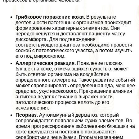
Грибковое поражение кожи.
В результате
деятельности патогенных организмов происходит
формирование хаpaктерных элементов. Они
нередко чешутся и доставляют пациенту массу
дискомфорта. Для подтверждения
соответствующего диагноза необходимо провести
соскоб с патологического участка, а потом изучить
его под микроскопом.
Аллергическая реакция.
Появление плоских
бляшек на коже, отмечающихся сухостью, может
быть ответом организма на воздействие
определенного аллергена. Такое развитие событий
может спровоцировать определенная еда, моющее
средство, укус насекомого. Прекращение влияния
антигена ведет к стиханию выраженности
патологического процесса вплоть до его
исчезновения.
Псориаз.
Аутоиммунный дерматоз, который
сопровождается появлением сухих элементов. Во
время прогрессирования заболевания бляшшки на
коже шелушатся и постоянно покрываются
серебристыми чешуйками. Вторым названием