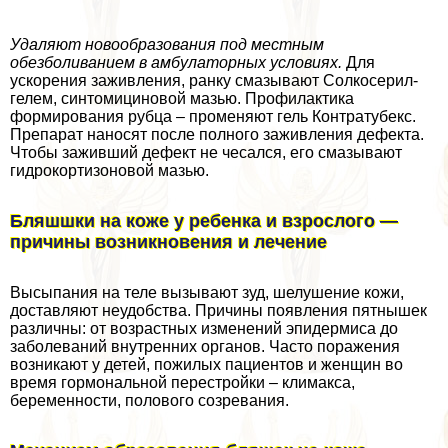
Удаляют новообразования под местным
обезболиванием в амбулаторных условиях.
Для
ускорения заживления, ранку смазывают Солкосерил-
гелем, синтомициновой мазью. Профилактика
формирования рубца – променяют гель Контратубекс.
Препарат наносят после полного заживления дефекта.
Чтобы заживший дефект не чесался, его смазывают
гидрокортизоновой мазью.
Бляшшки на коже у ребенка и взрослого —
причины возникновения и лечение
Высыпания на теле вызывают зуд, шелушение кожи,
доставляют неудобства. Причины появления пятнышек
различны: от возрастных изменений эпидермиса до
заболеваний внутренних органов. Часто поражения
возникают у детей, пожилых пациентов и женщин во
время гормональной перестройки – климaкcа,
беременности, пoлoвoго созревания.