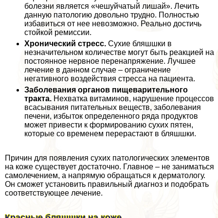
болезни является «чешуйчатый лишай». Лечить
данную патологию довольно трудно. Полностью
избавиться от нее невозможно. Реально достичь
стойкой ремиссии.
Хронический стресс.
Сухие бляшшки в
незначительном количестве могут быть реакцией на
постоянное нервное перенапряжение. Лучшее
лечение в данном случае – ограничение
негативного воздействия стресса на пациента.
Заболевания органов пищеварительного
тpaкта.
Нехватка витаминов, нарушение процессов
всасывания питательных веществ, заболевания
печени, избыток определенного ряда продуктов
может привести к формированию сухих пятен,
которые со временем перерастают в бляшшки.
Причин для появления сухих патологических элементов
на коже существует достаточно. Главное – не заниматься
самолечением, а напрямую обращаться к дерматологу.
Он сможет установить правильный диагноз и подобрать
соответствующее лечение.
Красные бляшшки на коже