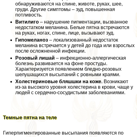
обнаруживаются на спине, животе, руках, шее,
гpyди. Другие симптомы – зуд, повышенная
потливость.
Витилиго
– нарушение пигментации, вызванное
недостатком меланина. Белые пятна встречаются
на руках, ногах, спине, лице, вызывают зуд.
Гипомеланоз
– локализованный недостаток
меланина встречается у детей до года или взрослых
после осложненной инфекции.
Розовый лишай
– инфекционно-аллергическая
болезнь развивается на фоне простуды.
Хаpaктеризуется появлением бледно-розовых
шелушащихся высыпаний с ровными краями.
Холестериновые бляшшки на коже.
Возникают
из-за высокого уровня холестерина в крови, чаще у
людей с сердечно-сосудистыми заболеваниями.
Темные пятна на теле
Гиперпигментированные высыпания появляются по