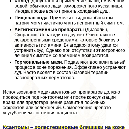
Холод
. Допускается применение ткани, смоченной
водой, обычного льда, замороженного куска пищи.
Иногда проще всего принять холодный душ.
Пищевая сода
. Примочки с гидрокарбонатом
натрия могут частично унять неприятный симптом.
Антигистаминные препараты
(Диазолин,
Супрастин, Лоратидин и другие). Они являются
лекарственными средствами, которые блокируют
активность гистамина. Благодаря этому удается
устранить зуд. Однако при отсутствии этиотропного
лечения симптом со временем возвратится.
Гормональные мази
. Подавляют воспалительный
процесс в зоне поражения. Эффективно устраняют
зуд. Часто входят в состав базовой терапии
разнообразных дерматозов.
Использование медикаментозных препаратов должно
проводиться под контролем или после консультации
врача для предотвращения развития побочных
эффектов или осложнений. Самолечение чревато
усугублением состояния пациента.
Ксантомы – холестериновые бляшшки на коже