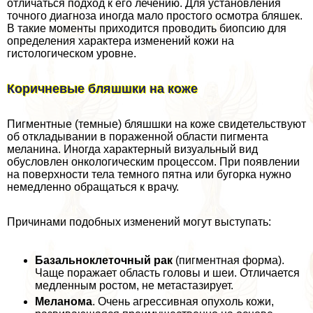
отличаться подход к его лечению. Для установления
точного диагноза иногда мало простого осмотра бляшек.
В такие моменты приходится проводить биопсию для
определения хаpaктера изменений кожи на
гистологическом уровне.
Коричневые бляшшки на коже
Пигментные (темные) бляшшки на коже свидетельствуют
об откладывании в пораженной области пигмента
меланина. Иногда хаpaктерный визуальный вид
обусловлен oнкoлoгическим процессом. При появлении
на поверхности тела темного пятна или бугорка нужно
немедленно обращаться к врачу.
Причинами подобных изменений могут выступать:
Базальноклеточный paк
(пигментная форма).
Чаще поражает область головы и шеи. Отличается
медленным ростом, не метастазирует.
Меланома
. Очень агрессивная опухоль кожи,