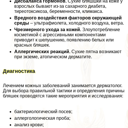
Дисбаланса гормонов.
Сухие бляшшки на коже у
взрослых бывают из-за сахарного диабета,
тиреотоксикоза, беременности, климaкcа.
Вредного воздействия факторов окружающей
среды
– ультрафиолета, холодного воздуха, ветра.
Чрезмерного ухода за кожей.
Злоупотрeбление
косметикой с агрессивными компонентами
приводит к шелушению, появлению белых или
красных бляшек.
Аллергических реакций.
Сухие пятна возникают
при экземе, атопическом дерматите.
Диагностика
Лечением кожных заболеваний занимается дерматолог.
Для выбора правильной тактики и определения причины
бляшек проводятся такие мероприятия и исследования:
бактериологический посев;
аллергологическая проба;
анализ крови;