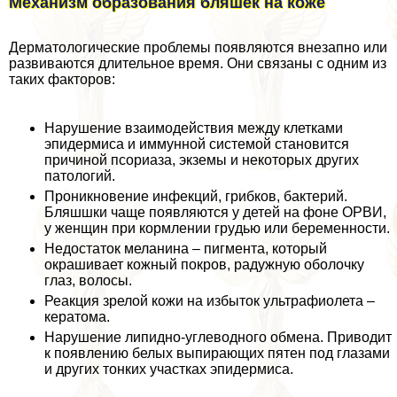
Механизм образования бляшек на коже
Дерматологические проблемы появляются внезапно или
развиваются длительное время. Они связаны с одним из
таких факторов:
Нарушение взаимодействия между клетками
эпидермиса и иммунной системой становится
причиной псориаза, экземы и некоторых других
патологий.
Проникновение инфекций, грибков, бактерий.
Бляшшки чаще появляются у детей на фоне ОРВИ,
у женщин при кормлении гpyдью или беременности.
Недостаток меланина – пигмента, который
окрашивает кожный покров, радужную оболочку
глаз, волосы.
Реакция зрелой кожи на избыток ультрафиолета –
кератома.
Нарушение липидно-углеводного обмена. Приводит
к появлению белых выпирающих пятен под глазами
и других тонких участках эпидермиса.