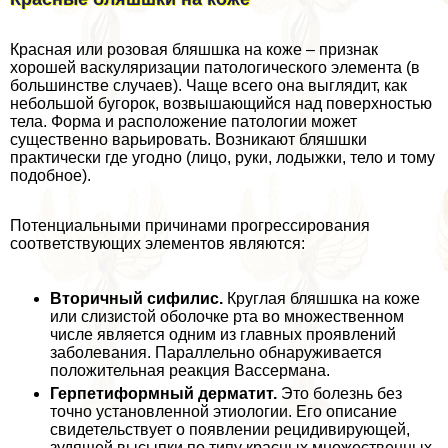
Красная или розовая бляшшка на коже – признак
хорошей васкуляризации патологического элемента (в
большинстве случаев). Чаще всего она выглядит, как
небольшой бугорок, возвышающийся над поверхностью
тела. Форма и расположение патологии может
существенно варьировать. Возникают бляшшки
пpaктически где угодно (лицо, руки, лодыжки, тело и тому
подобное).
Потенциальными причинами прогрессирования
соответствующих элементов являются:
Вторичный сифилис.
Круглая бляшшка на коже
или слизистой оболочке рта во множественном
числе является одним из главных проявлений
заболевания. Параллельно обнаруживается
положительная реакция Вассермана.
Герпетиформный дерматит.
Это болезнь без
точно установленной этиологии. Его описание
свидетельствует о появлении рецидивирующей,
зудящей высыпки по типу красных множественных