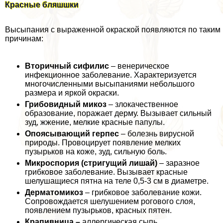
Красные бляшшки
Высыпания с выраженной окраской появляются по таким
причинам:
Вторичный сифилис
– венерическое
инфекционное заболевание. Хаpaктеризуется
многочисленными высыпаниями небольшого
размера и яркой окраски.
Грибовидный микоз
– злокачественное
образование, поражает дерму. Вызывает сильный
зуд, жжение, мелкие красные папулы.
Опоясывающий гepпeс
– болезнь вирусной
природы. Провоцирует появление мелких
пузырьков на коже, зуд, сильную боль.
Микроспория (стригущий лишай)
– заразное
грибковое заболевание. Вызывает красные
шелушащиеся пятна на теле 0,5-3 см в диаметре.
Дерматомикоз
– грибковое заболевание кожи.
Сопровождается шелушением рогового слоя,
появлением пузырьков, красных пятен.
Крапивница –
аллергическая сыпь.