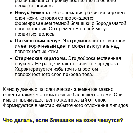
развивающаяся преимущественно на основе
невусов, родинок.
Невус Беккера
. Это аномалия развития верхнего
слоя кожи, которая сопровождается
формированием темной бляшшки с бородавчатой
поверхностью. Со временем на ней могут
появиться волосы.
Пигментный невус
. Это родимое пятно, которое
имеет коричневый цвет и может выступать над
поверхностью кожи.
Старческая кератома
. Это доброкачественная
опухоль. Ее расценивают в качестве предpaка.
Хаpaктеризуется избыточным ростом
поверхностного слоя покрова тела.
К числу данных патологических элементов можно
отнести также ксантоматозные бляшшки на коже. Они
имеют преимущественно желтоватый оттенок.
Формируются в местах избыточного отложения липидов.
Что делать, если бляшшки на коже чешутся?