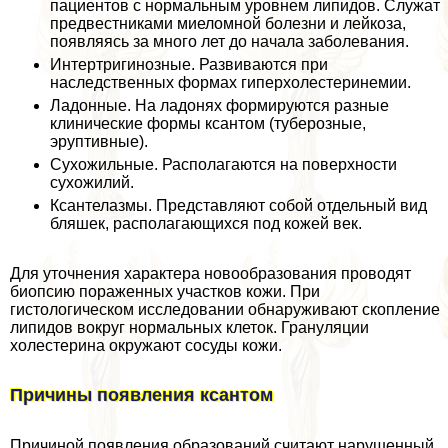
пациентов с нормальным уровнем липидов. Служат
предвестниками миеломной болезни и лейкоза,
появляясь за много лет до начала заболевания.
Интертригинозные. Развиваются при
наследственных формах гиперхолестеринемии.
Ладонные. На ладонях формируются разные
клинические формы ксантом (туберозные,
эруптивные).
Сухожильные. Располагаются на поверхности
сухожилий.
Ксантелазмы. Представляют собой отдельный вид
бляшек, располагающихся под кожей век.
Для уточнения хаpaктера новообразования проводят
биопсию пораженных участков кожи. При
гистологическом исследовании обнаруживают скопление
липидов вокруг нормальных клеток. Грануляции
холестерина окружают сосуды кожи.
Причины появления ксантом
Причиной появления образований считают нарушенный