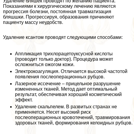
Удаление бляшек проводят по желанию пациента.
Показаниями к хирургическому лечению являются
прогрессия болезни, постоянная травматизация
бляшшки. Прогрессируя, образования причиняют
пациенту массу неудобств.
Удаление ксантом проводят следующими способами:
Аппликация трихлорацетоуксусной кислоты
(проводит только доктор). Процедypa может
осложниться ожогом кожи.
Электрокоагуляция. Отличается высокой частотой
появления послеоперационных рубцов.
Лазерное иссечение – прицельное разрушение
измененных тканей. Метод дает оптимальный
результат, обеспечивая хороший косметический
эффект.
Удаление скальпелем. В развитых странах не
применяется. Несет высокий риск
послеоперационных кровотечений, травмирования
здоровых тканей, формирования келоидных рубцов.