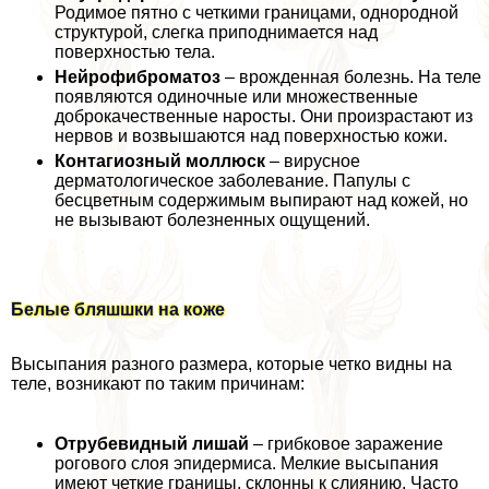
Родимое пятно с четкими границами, однородной
структурой, слегка приподнимается над
поверхностью тела.
Нейрофиброматоз
– врожденная болезнь. На теле
появляются одиночные или множественные
доброкачественные наросты. Они произрастают из
нервов и возвышаются над поверхностью кожи.
Контагиозный моллюск
– вирусное
дерматологическое заболевание. Папулы с
бесцветным содержимым выпирают над кожей, но
не вызывают болезненных ощущений.
Белые бляшшки на коже
Высыпания разного размера, которые четко видны на
теле, возникают по таким причинам:
Отрубевидный лишай
– грибковое заражение
рогового слоя эпидермиса. Мелкие высыпания
имеют четкие границы, склонны к слиянию. Часто