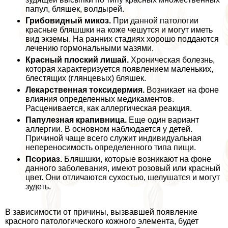
папул, бляшек, волдырей.
Грибовидный микоз.
При данной патологии
красные бляшшки на коже чешутся и могут иметь
вид экземы. На ранних стадиях хорошо поддаются
лечению гормональными мазями.
Красный плоский лишай.
Хроническая болезнь,
которая хаpaктеризуется появлением маленьких,
блестящих (глянцевых) бляшек.
Лекарственная токсидермия.
Возникает на фоне
влияния определенных медикаментов.
Расценивается, как аллергическая реакция.
Папулезная крапивница.
Еще один вариант
аллергии. В основном наблюдается у детей.
Причиной чаще всего служит индивидуальная
непереносимость определенного типа пищи.
Псориаз.
Бляшшки, которые возникают на фоне
данного заболевания, имеют розовый или красный
цвет. Они отличаются сухостью, шелушатся и могут
зудеть.
В зависимости от причины, вызвавшей появление
красного патологического кожного элемента, будет