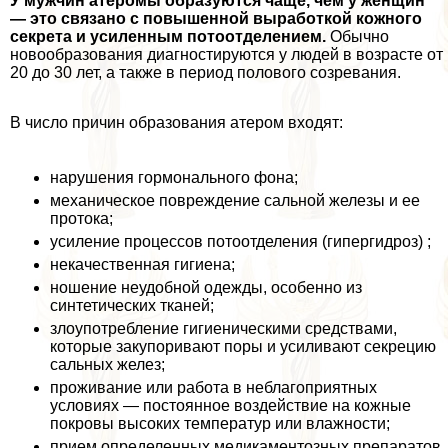
У мужчин атеромы образуются чаще, чем у женщин
— это связано с повышенной выработкой кожного
секрета и усиленным потоотделением.
Обычно
новообразования диагностируются у людей в возрасте от
20 до 30 лет, а также в период пoлoвoго созревания.
В число причин образования атером входят:
нарушения гормонального фона;
механическое повреждение сальной железы и ее
протока;
усиление процессов потоотделения (гипергидроз) ;
некачественная гигиена;
ношение неудобной одежды, особенно из
синтетических тканей;
злоупотрeбление гигиеническими средствами,
которые закупоривают поры и усиливают секрецию
сальных желез;
проживание или работа в нeблагоприятных
условиях — постоянное воздействие на кожные
покровы высоких температур или влажности;
прием определенных медикаментозных препаратов