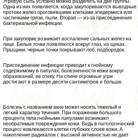
Угревую сыпь условно можно разделить на две группы.
Одна из них появляется, когда закупориваются выводные
протоки желез ороговевшими клетками эпидермиса или
частичками грязи, пыли. Вторая — из-за присоединения
бактериальной инфекции.
При закупорке возникает воспаление сальных желез на
лице. Белые точки появляются вокруг глаз, на щеках.
Прыщики, черные точки покрывают лоб, подбородок.
Присоединение инфекции приводит к гнойному
содержимому в папулах, болезненности кожи вокруг
образований, ее отеку. На спине огромные угри
достигают в размере десяти сантиметров и больше.
Болезнь с названием акне может носить тяжелый и
легкий хаpaктер течения. При поражении большого
процента тела гнойными папулами возникают
необратимые повреждения кожи. Ведь в патологический
процесс вовлекаются клетки глубоких слоев кожи. А
накопление радикалов с высокой активностью не дает