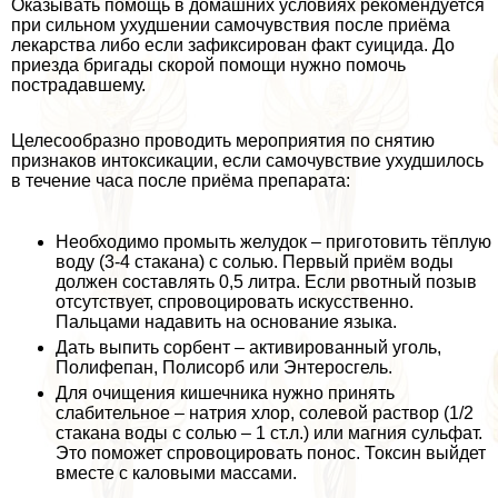
Оказывать помощь в домашних условиях рекомендуется
при сильном ухудшении самочувствия после приёма
лекарства либо если зафиксирован факт суицида. До
приезда бригады скорой помощи нужно помочь
пострадавшему.
Целесообразно проводить мероприятия по снятию
признаков интоксикации, если самочувствие ухудшилось
в течение часа после приёма препарата:
Необходимо промыть желудок – приготовить тёплую
воду (3-4 стакана) с солью. Первый приём воды
должен составлять 0,5 литра. Если рвотный позыв
отсутствует, спровоцировать искусственно.
Пальцами надавить на основание языка.
Дать выпить сорбент – активированный уголь,
Полифепан, Полисорб или Энтеросгель.
Для очищения кишечника нужно принять
слабительное – натрия хлор, солевой раствор (1/2
стакана воды с солью – 1 ст.л.) или магния сульфат.
Это поможет спровоцировать понос. Токсин выйдет
вместе с каловыми массами.