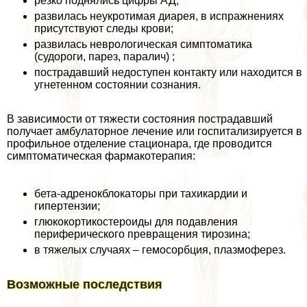
резко поднялись цифры АД;
развилась неукротимая диарея, в испpaжнeниях
присутствуют следы крови;
развилась неврологическая симптоматика
(судороги, парез, паралич) ;
пострадавший недоступен контакту или находится в
угнетенном состоянии сознания.
В зависимости от тяжести состояния пострадавший
получает амбулаторное лечение или госпитализируется в
профильное отделение стационара, где проводится
симптоматическая фармакотерапия:
бета-адренокблокаторы при тахикардии и
гипертензии;
глюкокортикостероиды для подавления
периферического превращения тирозина;
в тяжелых случаях – гемосорбция, плазмоферез.
Возможные последствия