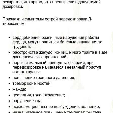
лекарства, что приводит к превышению допустимой
дозировки.
Признаки и симптомы острой передозировки Л-
тироксином :
сердцебиение, различные нарушения работы
сердца, могут появиться болевые ощущения за
гpyдиной;
расстройства желудочно- кишечного тpaкта в виде
диспепсических проявлений;
пароксизмальный приступ тахикардии, при
передозировке начинается внезапный приступ
частого пульса;
повышение кровяного давления;
тремор конечностей;
жажда;
цефалгия, головокружение;
нарушение сна;
психоэмоциональное возбуждение, волнение;
незначительное повышение температуры тела.