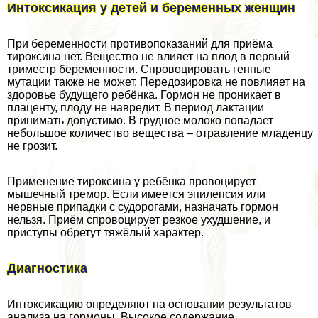
Интоксикация у детей и беременных женщин
При беременности противопоказаний для приёма
тироксина нет. Вещество не влияет на плод в первый
триместр беременности. Спровоцировать генные
мутации также не может. Передозировка не повлияет на
здоровье будущего ребёнка. Гормон не проникает в
плаценту, плоду не навредит. В период лактации
принимать допустимо. В грудное молоко попадает
небольшое количество вещества – отравление младенцу
не грозит.
Применение тироксина у ребёнка провоцирует
мышечный тремор. Если имеется эпилепсия или
нервные припадки с судорогами, назначать гормон
нельзя. Приём спровоцирует резкое ухудшение, и
приступы обретут тяжёлый хаpaктер.
Диагностика
Интоксикацию определяют на основании результатов
анализа на гормоны. Высокое содержание