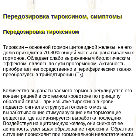
Передозировка тироксином, симптомы
Передозировка тироксином
Тироксин – основной гормон щитовидной железы, на его
долю приходится 70-80% общей массы выpaбатываемых
гормонов. Обладает слабо выраженным биологическим
эффектом, являясь по сути прогормоном. Активность
приобретает непосредственно в периферических тканях,
преобразуясь в трийодтиронин (Т
).
3
Количество выpaбатываемого гормона регулируется его
концентрацией в системном кровотоке по принципу
обратной связи – при избытке тироксина в крови
подается сигнал в структуры головного мозга,
выpaбатывающие стимулирующие или тормозящие
вещества, где активизируется выработка последних.
Воздействуя на щитовидную железу, они снижают ее
активность, уменьшая образование тироксина. Обратная
ситуация происходит при гормональной недостаточности.