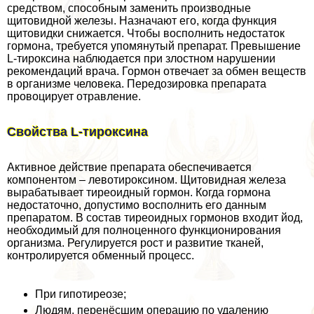
средством, способным заменить производные
щитовидной железы. Назначают его, когда функция
щитовидки снижается. Чтобы восполнить недостаток
гормона, требуется упомянутый препарат. Превышение
L-тироксина наблюдается при злостном нарушении
рекомендаций врача. Гормон отвечает за обмен веществ
в организме человека. Передозировка препарата
провоцирует отравление.
Свойства L-тироксина
Активное действие препарата обеспечивается
компонентом – левотироксином. Щитовидная железа
выpaбатывает тиреоидный гормон. Когда гормона
недостаточно, допустимо восполнить его данным
препаратом. В состав тиреоидных гормонов входит йод,
необходимый для полноценного функционирования
организма. Регулируется рост и развитие тканей,
контролируется обменный процесс.
При гипотиреозе;
Людям, перенёсшим операцию по удалению