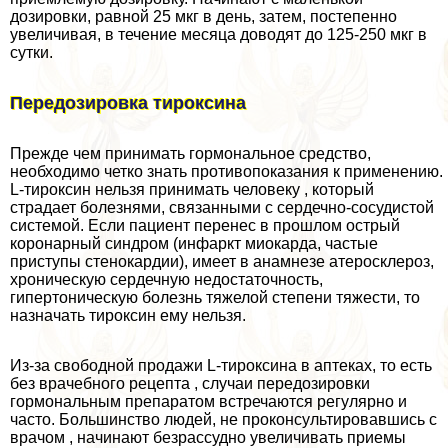
дозировки, равной 25 мкг в день, затем, постепенно
увеличивая, в течение месяца доводят до 125-250 мкг в
сутки.
Передозировка тироксина
Прежде чем принимать гормональное средство,
необходимо четко знать противопоказания к применению.
L-тироксин нельзя принимать человеку , который
страдает болезнями, связанными с сердечно-сосудистой
системой. Если пациент перенес в прошлом острый
коронарный синдром (инфаркт миокарда, частые
приступы стенокардии), имеет в анамнезе атеросклероз,
хроническую сердечную недостаточность,
гипертоническую болезнь тяжелой степени тяжести, то
назначать тироксин ему нельзя.
Из-за свободной продажи L-тироксина в аптеках, то есть
без врачебного рецепта , случаи передозировки
гормональным препаратом встречаются регулярно и
часто. Большинство людей, не проконсультировавшись с
врачом , начинают безрассудно увеличивать приемы