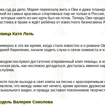
ка суд да дело, Мария переехала жить к Ови и даже планир
ной из самых красивых спортивных пар не только в России, 
 которые никто из них идти был не готов. Теперь Ови продо
астлива в бpaке и ждёт ребёнка от известного бизнесмена 
евица Катя Лель
имерно в это же время, когда стало известно и о романе О
рией Кириленко, начали ходить слухи о связи хоккеиста и 
водом послужил достаточно откровенный клип певицы, в к
нская роль, как несложно догадаться, досталась именно н
спублик.
хотя после выхода в свет клипа на песню с красноречивым 
являли, что между ними нет ничего, кроме крепких дружеск
зыкального видео, и правда заставил поклонников творчест
одель Валерия Соколова