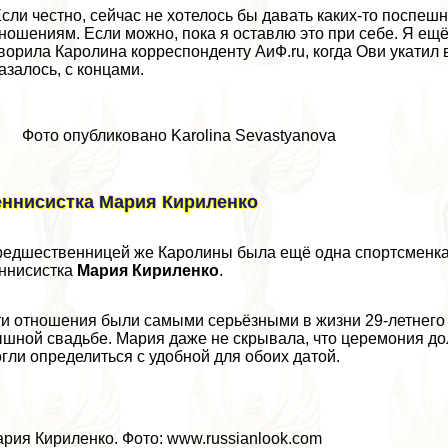
сли честно, сейчас не хотелось бы давать каких-то поспеш
ношениям. Если можно, пока я оставлю это при себе. Я ещ
ворила Каролина корреспонденту АиФ.ru, когда Ови укатил 
азалось, с концами.
Фото опубликовано Karolina Sevastyanova
еннисистка Мария Кириленко
едшественницей же Каролины была ещё одна спортсменка,
ннисистка
Мария Кириленко
.
и отношения были самыми серьёзными в жизни 29-летнего хо
шной свадьбе. Мария даже не скрывала, что церемония дол
гли определиться с удобной для обоих датой.
рия Кириленко. Фото: www.russianlook.com