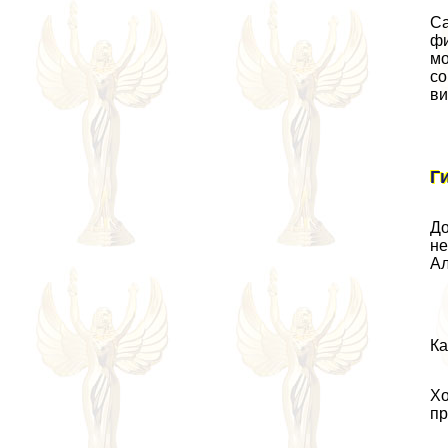
Са
фи
мо
со
ви
Г
До
не
Ал
Ка
Хо
пр