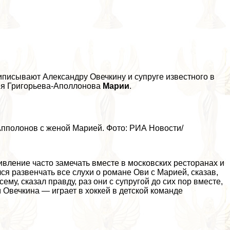
иписывают Александру Овечкину и супруге известного в
рея Григорьева-Аполлонова
Марии
.
Апполонов с женой Марией. Фото: РИА Новости/
ивление часто замечать вместе в московских ресторанах и
я развенчать все слухи о романе Ови с Марией, сказав,
ему, сказал правду, раз они с супругой до сих пор вместе,
м Овечкина — играет в хоккей в детской комaнде