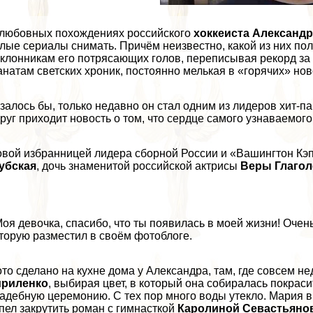
любовных похождениях российского
хоккеиста Александ
лые сериалы снимать. Причём неизвестно, какой из них пол
клонникам его потрясающих голов, переписывая рекорд за 
натам светских хроник, постоянно мелькая в «горячих» но
залось бы, только недавно он стал одним из лидеров хит-п
руг приходит новость о том, что сердце самого узнаваемого
вой избранницей лидера сборной России и «Вашингтон Кэп
убская
, дочь знаменитой российской актрисы
Веры Глаго
оя дeвoчка, спасибо, что ты появилась в моей жизни! Очен
торую разместил в своём фотоблоге.
то сделано на кухне дома у Александра, там, где совсем 
ириленко
, выбирая цвет, в который она собиралась покраси
адебную церемонию. С тех пор много воды утекло. Мария в
пел закрутить роман с гимнасткой
Каролиной Севастьяно