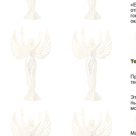
«Е
от
го
ок
Т
Пр
те
Эт
пы
мо
Ма