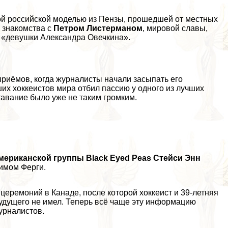
ной российской моделью из Пензы, прошедшей от местных
о знакомства с
Петром Листерманом
, мировой славы,
а «дeвyшки Александра Овечкина».
 приёмов, когда журналисты начали засыпать его
чших хоккеистов мира отбил пассию у одного из лучших
тавание было уже не таким громким.
мериканской группы Black Eyed Peas Стейси Энн
нимом Ферги.
церемоний в Канаде, после которой хоккеист и 39-летняя
будущего не имел. Теперь всё чаще эту информацию
урналистов.