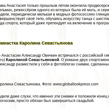
ма Анастасия только прошлым летом окончила продюсерски
льмах, режиссёром одного из которых была её мать, и сер
дели, периодически мелькая в модных фотосессиях глянце
вершенствует своё тело, обучаясь искусству танца с шестом,
да спорта, который даже претендует на включение в прогр
имнастка Каролина Севастьянова
 Анастасии Александр Овечкин встречался с российской ги
го)
Каролиной Севастьяновой
. О романе двух спортсмено
ександр разместили у себя в фотоблогах снимки, сделанны
ролина Севастьянова. Фото: www.globallookpress.com
дили даже слухи, что именно эти снимки и положили конец
огнозам, просто обязан был завершиться свадьбой.