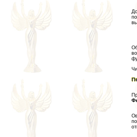
До
по
вы
Об
во
фу
Чи
П
Пр
Ф
Ов
по
от