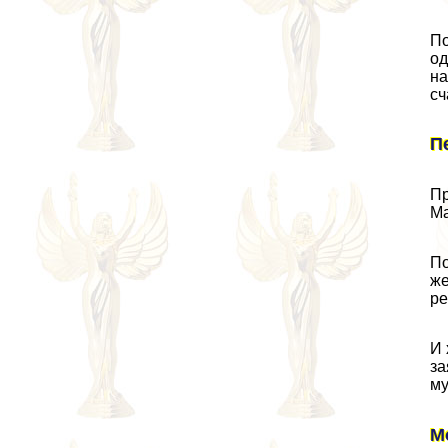
По
од
на
сч
П
Пр
Ма
По
же
ре
И 
за
му
М