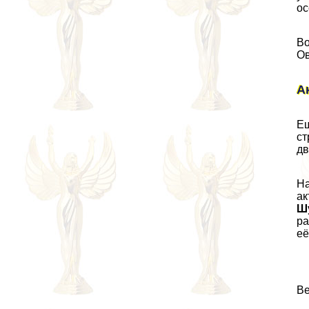
ос
Во
Ов
А
Ещ
ст
дв
На
ак
Ш
ра
её
Ве