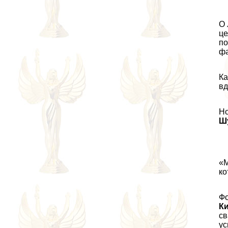
О 
це
по
фа
Ка
вд
Но
Ш
«М
ко
Фо
К
св
ус