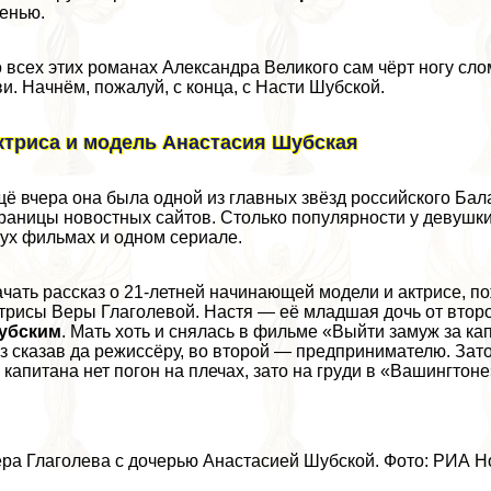
енью.
 всех этих романах Александра Великого сам чёрт ногу сло
и. Начнём, пожалуй, с конца, с Насти Шубской.
ктриса и модель Анастасия Шубская
ё вчера она была одной из главных звёзд российского Бал
раницы новостных сайтов. Столько популярности у дeвyшки н
ух фильмах и одном сериале.
чать рассказ о 21-летней начинающей модели и актрисе, п
трисы Веры Глаголевой. Настя — её младшая дочь от второ
убским
. Мать хоть и снялась в фильме «Выйти замуж за кап
з сказав да режиссёру, во второй — предпринимателю. Зато
 капитана нет погон на плечах, зато на гpyди в «Вашингтон
ра Глаголева с дочерью Анастасией Шубской. Фото: РИА Н