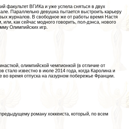
й факультет ВГИКа и уже успела сняться в двух
иале. Параллельно дeвyшка пытается выстроить карьеру
вых журналов. В свободное же от работы время Настя
 или, как сейчас модного говорить, пол-дэнса, нового
амму Олимпийских игр.
мнасткой, олимпийской чемпионкой (в отличие от
в стало известно в июле 2014 года, когда Каролина и
е во время отпуска на лазурном побережье Франции.
 предыдущему роману хоккеиста, который, по всем