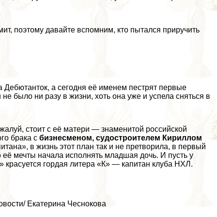
мит, поэтому давайте вспомним, кто пытался приручить
а Дебютанток, а сегодня её именем пестрят первые
е было ни разу в жизни, хоть она уже и успела сняться в
ожалуй, стоит с её матери — знаменитой российской
го бpaка с
бизнесменом, судостроителем Кириллом
итана», в жизнь этот план так и не претворила, в первый
 её мечты начала исполнять младшая дочь. И пусть у
е» красуется гордая литера «К» — капитан клуба НХЛ.
овости/ Екатерина Чеснокова