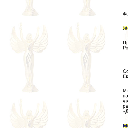
Фе
Ж
Пр
Ро
Со
Ек
Мо
но
чт
ра
«Д
М