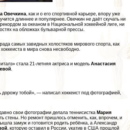
ра Овечкина
, как и о его спортивной карьере, впору уже
учится длиннее и популярнее. Овечкин не даёт скучать ни
рекордом за океаном в Национальной хоккейной лиге, ни
востях на обложках бульварной прессы.
арада самых завидных холостяков мирового спорта, как
 хоккеиста в мира снова несвободно.
италз» стала 21-летняя актриса и модель
Анастасия
левой
.
ь дорожу тобой», — написал хоккеист под фотографией,
недавно свои фотографии делала теннисистка
Мария
ть стены. Но ремонт пришлось отменить, как, впрочем, и
ышла замуж и готовится родить ребёнка, а Александр
вой
, которую оставил в России, укатив в США прошлой