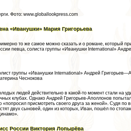
рги. Фото: www.globallookpress.com
ена «Иванушки» Мария Григорьева
имерно то же самое можно сказать и о романе, который пр
ссии певца, солиста группы «Иванушки International» Анд
лист группы «Иванушки International» Андрей Григорьев—
атерина Чеснокова
лодых людей действительно в какой-то момент стали на уд
чных клубах. Однако Андрей Григорьев-Аполлонов попыталс
о «попросил присмотреть своего друга за женой». Судя по вс
стят двух сыновей, один из которых, Иван, пошёл по стопа
инамо».
исс России Виктория Лопырёва