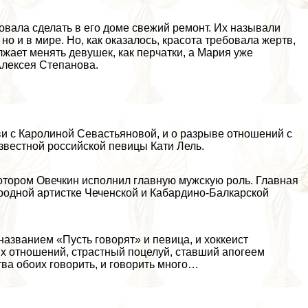
овала сделать в его доме свежий ремонт. Их называли
но и в мире. Но, как оказалось, красота требовала жертв,
лжает менять дeвyшек, как перчатки, а Мария уже
Алексея Степанова.
ви с Каролиной Севастьяновой, и о разрыве отношений с
известной российской певицы Кати Лель.
отором Овечкин исполнил главную мужскую роль. Главная
ародной артистке Чеченской и Кабардино-Балкарской
названием «Пусть говорят» и певица, и хоккеист
их отношений, страстный поцелуй, ставший апогеем
ва обоих говорить, и говорить много…