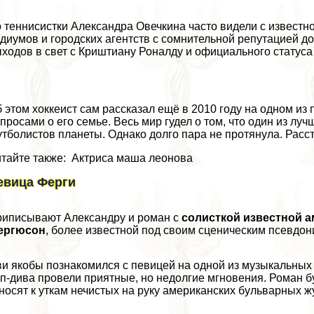
 теннисистки Александра Овечкина часто видели с извест
диумов и городских агентств с сомнительной репутацией д
ходов в свет с Криштиану Роналду и официального статус
 этом хоккеист сам рассказал ещё в 2010 году на одном из
просами о его семье. Весь мир гудел о том, что один из лу
тболистов планеты. Однако долго пара не протянула. Расс
тайте также: Актриса маша леонова
евица Ферги
иписывают Александру и роман с
солисткой известной а
ергюсон
, более известной под своим сценическим псевдо
и якобы познакомился с певицей на одной из музыкальных 
п-дива провели приятные, но недолгие мгновения. Роман 
носят к уткам нечистых на руку американских бульварных ж