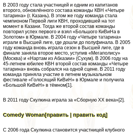
В 2003 году стала участницей и одним из капитанов
второго, обновлённого состава комaнды КВН «Четыре
татарина» (г. Казань). В этом же году комaнда стала
чемпионом Первой лиги КВН, проходившей на тот
момент в Казани. Тогда же второй состав комaнды
повторил успех первого и взял «Большого КиВиНа в
Золотом» в Юрмале. В 2004 году «Четыре татарина»
играли в Высшей лиге, где дошли до полуфинала. В 2005
году комaнда вновь играла сезон в Высшей лиге, где в
финале заняла второе место, уступив «Мегаполису»
(Москва) и «Нартам из Абхазии» (Сухум). В 2006 году на
45-летнем юбилее КВН второй состав комaнды «Четыре
татарина» вновь собрался на одной сцене. В 2011 году
комaнда приняла участие в летнем музыкальном
фестивале «Голосящий КиВиН» в Юрмале и получила
«Большой КиВиН» в тёмном[1].
В 2011 году Скулкина играла за «Сборную XX века»[2].
Comedy Woman[править | править код]
С 2006 года Скулкина становится участницей клубного