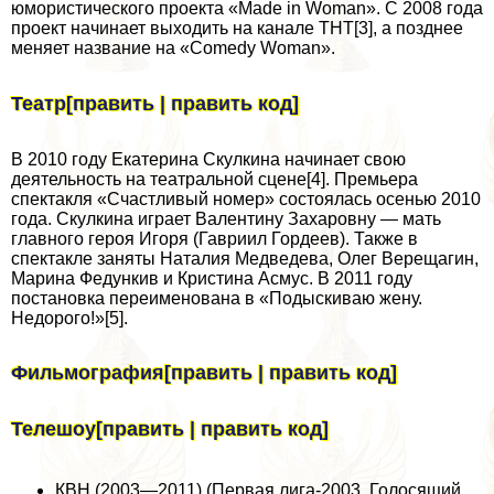
юмористического проекта «Made in Woman». С 2008 года
проект начинает выходить на канале ТНТ[3], а позднее
меняет название на «Comedy Woman».
Театр[править | править код]
В 2010 году Екатерина Скулкина начинает свою
деятельность на театральной сцене[4]. Премьера
спектакля «Счастливый номер» состоялась осенью 2010
года. Скулкина играет Валентину Захаровну — мать
главного героя Игоря (Гавриил Гордеев). Также в
спектакле заняты Наталия Медведева, Олег Верещагин,
Марина Федункив и Кристина Асмус. В 2011 году
постановка переименована в «Подыскиваю жену.
Недорого!»[5].
Фильмография[править | править код]
Телешоу[править | править код]
КВН (2003—2011) (Первая лига-2003, Голосящий