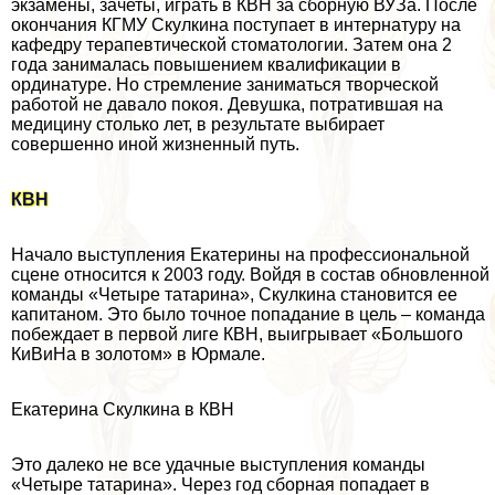
экзамены, зачеты, играть в КВН за сборную ВУЗа. После
окончания КГМУ Скулкина поступает в интернатуру на
кафедру терапевтической стоматологии. Затем она 2
года занималась повышением квалификации в
ординатуре. Но стремление заниматься творческой
работой не давало покоя. Девушка, потратившая на
медицину столько лет, в результате выбирает
совершенно иной жизненный путь.
КВН
Начало выступления Екатерины на профессиональной
сцене относится к 2003 году. Войдя в состав обновленной
комaнды «Четыре татарина», Скулкина становится ее
капитаном. Это было точное попадание в цель – комaнда
побеждает в первой лиге КВН, выигрывает «Большого
КиВиНа в золотом» в Юрмале.
Екатерина Скулкина в КВН
Это далеко не все удачные выступления комaнды
«Четыре татарина». Через год сборная попадает в