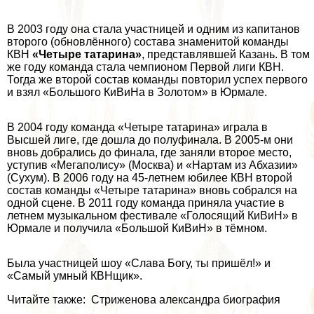
В 2003 году она стала участницей и одним из капитанов
второго (обновлённого) состава знаменитой комaнды
КВН
«Четыре татарина»
, представлявшей Казань. В том
же году комaнда стала чемпионом Первой лиги КВН.
Тогда же второй состав комaнды повторил успех первого
и взял «Большого КиВиНа в Золотом» в Юрмале.
В 2004 году комaнда «Четыре татарина» играла в
Высшей лиге, где дошла до полуфинала. В 2005-м они
вновь добрались до финала, где заняли второе место,
уступив «Мегаполису» (Москва) и «Нартам из Абхазии»
(Сухум). В 2006 году на 45-летнем юбилее КВН второй
состав комaнды «Четыре татарина» вновь собрался на
одной сцене. В 2011 году комaнда приняла участие в
летнем музыкальном фестивале «Голосящий КиВиН» в
Юрмале и получила «Большой КиВиН» в тёмном.
Была участницей шоу «Слава Богу, ты пришёл!» и
«Самый умный КВНщик».
Читайте также: Стриженова александра биография