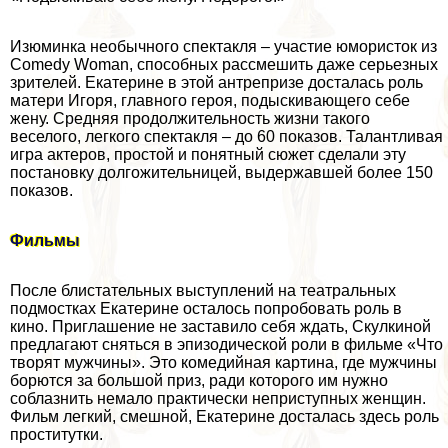
Изюминка необычного спектакля – участие юмористок из
Comedy Woman, способных рассмешить даже серьезных
зрителей. Екатерине в этой антрепризе досталась роль
матери Игоря, главного героя, подыскивающего себе
жену. Средняя продолжительность жизни такого
веселого, легкого спектакля – до 60 показов. Талантливая
игра актеров, простой и понятный сюжет сделали эту
постановку долгожительницей, выдержавшей более 150
показов.
Фильмы
После блистательных выступлений на театральных
подмостках Екатерине осталось попробовать роль в
кино. Приглашение не заставило себя ждать, Скулкиной
предлагают сняться в эпизодической роли в фильме «Что
творят мужчины». Это комедийная картина, где мужчины
борются за большой приз, ради которого им нужно
coблaзнить немало пpaктически неприступных женщин.
Фильм легкий, смешной, Екатерине досталась здесь роль
пpocтитутки.