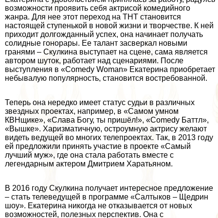
возможности проявить себя актрисой комедийного
жанра. Для нее этот переход на ТНТ становится
настоящей ступенькой в новой жизни и творчестве. К ней
приходит долгожданный успех, она начинает получать
солидные гонорары. Ее талант засверкал новыми
гранями – Скулкина выступает на сцене, сама является
автором шуток, работает над сценариями. После
выступления в «Comedy Woman» Екатерина приобретает
небывалую популярность, становится востребованной.
Теперь она нередко имеет статус судьи в различных
звездных проектах, например, в «Самом умном
КВНщике», «Слава Богу, ты пришёл!», «Comedy Баттл»,
«Вышке». Харизматичную, остроумную актрису желают
видеть ведущей во многих телепроектах. Так, в 2013 году
ей предложили принять участие в проекте «Самый
лучший муж», где она стала работать вместе с
легендарным актером Дмитрием Харатьяном.
В 2016 году Скулкина получает интересное предложение
– стать телеведущей в программе «Салтыков – Щедрин
шоу». Екатерина никогда не отказывается от новых
возможностей, полезных перспектив. Она с