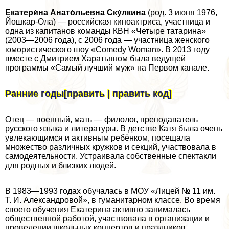
Екатери́на Анато́льевна Ску́лкина
(род. 3 июня 1976,
Йошкар-Ола) — российская киноактриса, участница и
одна из капитанов комaнды КВН «Четыре татарина»
(2003—2006 года), с 2006 года — участница женского
юмористического шоу «Comedy Woman». В 2013 году
вместе с Дмитрием Харатьяном была ведущей
программы «Самый лучший муж» на Первом канале.
Ранние годы[править | править код]
Отец — военный, мать — филолог, преподаватель
русского языка и литературы. В детстве Катя была очень
увлекающимся и активным ребёнком, посещала
множество различных кружков и секций, участвовала в
самодеятельности. Устраивала собственные спектакли
для родных и близких людей.
В 1983—1993 годах обучалась в МОУ «Лицей № 11 им.
Т. И. Александровой», в гуманитарном классе. Во время
своего обучения Екатерина активно занималась
общественной работой, участвовала в организации и
проведении школьных концертов и праздников.