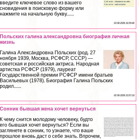
введите ключевое слово из вашего
сновидения в поисковую форму или
нажмите на начальную букву......
03 08 2026 16:59:46
Польских галина александровна биография личная
жизнь
Гали́на Алекса́ндровна По́льских (род. 27
ноября 1939, Москва, РСФСР, СССР) —
советская и российская актриса. Народная
артистка РСФСР (1979), лауреат
Государственной премии РСФСР имени братьев
Васильевых (1978). Биография Галина Польских
родил......
02 08 2026 23:57:33
Сонник бывшая жена хочет вернуться
К чему снится молодому человеку, будто
его бывшая хочет вернуться? Если вы
заглянете в сонник, то узнаете, что ваше
прошлое вновь даст о себе знать. Впрочем,