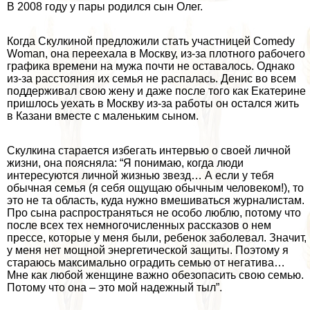
В 2008 году у пары родился сын Олег.
Когда Скулкиной предложили стать участницей Comedy
Woman, она переехала в Москву, из-за плотного рабочего
графика времени на мужа почти не оставалось. Однако
из-за расстояния их семья не распалась. Денис во всем
поддерживал свою жену и даже после того как Екатерине
пришлось уехать в Москву из-за работы он остался жить
в Казани вместе с маленьким сыном.
Скулкина старается избегать интервью о своей личной
жизни, она поясняла: “Я понимаю, когда люди
интересуются личной жизнью звезд… А если у тебя
обычная семья (я себя ощущаю обычным человеком!), то
это не та область, куда нужно вмешиваться журналистам.
Про сына распространяться не особо люблю, потому что
после всех тех немногочисленных рассказов о нем
прессе, которые у меня были, ребенок заболевал. Значит,
у меня нет мощной энергетической защиты. Поэтому я
стараюсь максимально оградить семью от негатива…
Мне как любой женщине важно обезопасить свою семью.
Потому что она – это мой надежный тыл”.