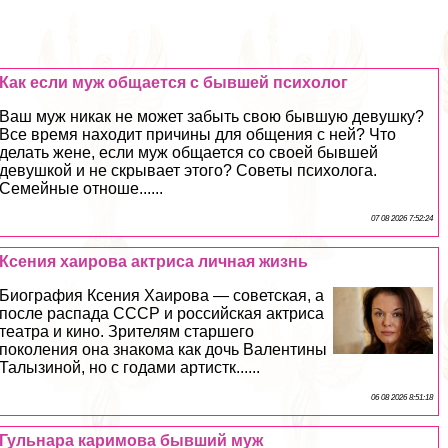
Как если муж общается с бывшей психолог
Ваш муж никак не может забыть свою бывшую дeвyшку?
Все время находит причины для общения с ней? Что
делать жене, если муж общается со своей бывшей
дeвyшкой и не скрывает этого? Советы психолога.
Семейные отноше......
07 08 2026 7:52:24
Ксения хаирова актриса личная жизнь
Биография Ксения Хаирова — советская, а
после распада СССР и российская актриса
театра и кино. Зрителям старшего
поколения она знакома как дочь Валентины
Талызиной, но с годами артистк......
06 08 2026 8:51:18
Гульнара каримова бывший муж