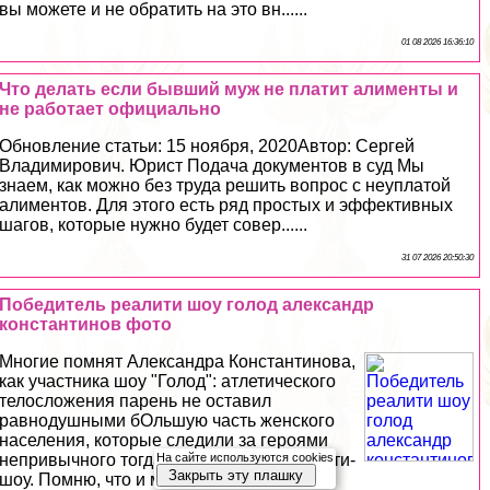
вы можете и не обратить на это вн......
01 08 2026 16:36:10
Что делать если бывший муж не платит алименты и
не работает официально
Обновление статьи: 15 ноября, 2020Автор: Сергeй
Владимирович. Юрист Подача документов в суд Мы
знаем, как можно без труда решить вопрос с неуплатой
алиментов. Для этого есть ряд простых и эффективных
шагов, которые нужно будет совер......
31 07 2026 20:50:30
Победитель реалити шоу голод александр
константинов фото
Многие помнят Александра Константинова,
как участника шоу "Голод": атлетического
телосложения парень не оставил
равнодушными бОльшую часть женского
населения, которые следили за героями
На сайте используются cookies
непривычного тогда ещё формата реалити-
Закрыть эту плашку
шоу. Помню, что и мне он......