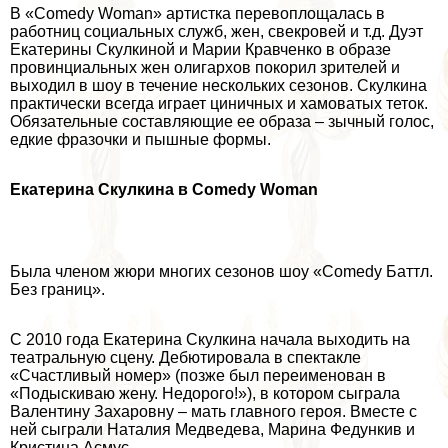
В «Comedy Woman» артистка перевоплощалась в
работниц социальных служб, жен, свекровей и т.д. Дуэт
Екатерины Скулкиной и Марии Кравченко в образе
провинциальных жен олигархов покорил зрителей и
выходил в шоу в течение нескольких сезонов. Скулкина
пpaктически всегда играет циничных и хамоватых теток.
Обязательные составляющие ее образа – зычный голос,
едкие фразочки и пышные формы.
Екатерина Скулкина в Comedy Woman
Была члeном жюри многих сезонов шоу «Comedy Баттл.
Без границ».
С 2010 года Екатерина Скулкина начала выходить на
театральную сцену. Дебютировала в спектакле
«Счастливый номер» (позже был переименован в
«Подыскиваю жену. Недорого!»), в котором сыграла
Валентину Захаровну – мать главного героя. Вместе с
ней сыграли Наталия Медведева, Марина Федункив и
Кристина Асмус.