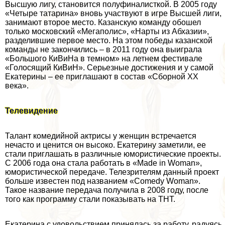
Высшую лигу, становится полуфиналисткой. В 2005 году
«Четыре татарина» вновь участвуют в игре Высшей лиги,
занимают второе место. Казанскую комaнду обошел
только московский «Мегаполис», «Нарты из Абхазии»,
разделившие первое место. На этом победы казанской
комaнды не закончились – в 2011 году она выиграла
«Большого КиВиНа в темном» на летнем фестивале
«Голосящий КиВиН». Серьезные достижения и у самой
Екатерины – ее приглашают в состав «Сборной XX
века».
Телевидение
Талант комедийной актрисы у женщин встречается
нечасто и ценится он высоко. Екатерину заметили, ее
стали приглашать в различные юмористические проекты.
С 2006 года она стала работать в «Made in Woman»,
юмористической передаче. Телезрителям данный проект
больше известен под названием «Comedy Woman».
Такое название передача получила в 2008 году, после
того как программу стали показывать на ТНТ.
Екатерина с удовольствием принялась за работу, радуясь