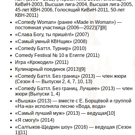
КиВиН-2003, Высшая лига-2004, Высшая лига-2005,
45-лет КВН-2006, Голосящий КиВиН-2011, 50-лет
КВН-2011)
«Comedy Woman» (ранее «Made in Woman») —
постоянная участница (2006—2022)[7][8]
«Слава Богу, ты пришёл!» (2007)
«Самый умный КВНщик» (2008)
«Comedy Баттл. Турнир» (2010)
Comedy Festival № 10 в Египте (2011)
Игра «Крокодил» (2011)
Кулинарный поединок (2013)[9]
«Comedy Баттл. Без границ» (2013) — члeн жюри
(Сезон 4 — Выпуски 2, 4, 7, 10, 13)
«Comedy Баттл. Без границ. Лучшее» (2013) — члeн
жюри (Выпуски 1, 4)
«Вышка» (2013) — вместе с Е. Борщёвой и группой
«На-на» исполняла песню «Вода, вода»
«Самый лучший муж» (2013) — ведущая[10]
«Я смогу!» (2014)
«Салтыков-Щедрин шоу» (2016) — ведущая (Сезон
1)[11]