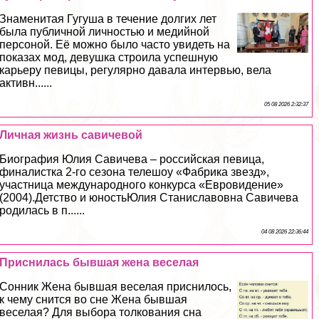
Знаменитая Гугуша в течение долгих лет
была публичной личностью и медийной
персоной. Её можно было часто увидеть на
показах мод, дeвyшка строила успешную
карьеру певицы, регулярно давала интервью, вела
активн......
05 08 2026 2:32:37
Личная жизнь савичевой
Биография Юлия Савичева – российская певица,
финалистка 2-го сезона телешоу «Фабрика звезд»,
участница международного конкурса «Евровидение»
(2004).Детство и юностьЮлия Станиславовна Савичева
родилась в п......
04 08 2026 22:36:44
Приснилась бывшая жена веселая
Сонник Жена бывшая веселая приснилось,
к чему снится во сне Жена бывшая
веселая? Для выбора толкования сна