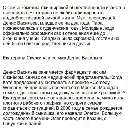
О семье комедиантки широкой общественности известно
очень мало, Екатерина не любит афишировать
подробности своей личной жизни. Муж телеведущей,
Денис Васильев, младше ее на два года. Пара
познакомилась в студенческие годы. Молодые люди
официально оформили свои отношения еще до
окончания учебы. Свадьба была скромной, гостями на
ней были близкие родственники и друзья.
Екатерина Скулкина и ее муж Денис Васильев
Денис Васильев занимается фармацевтическим
бизнесом, сейчас он медицинский представитель. Когда
Кате предложили участвовать в проекте «Comedy
Woman», ей пришлось поселиться в Москве. Молодая
семья с достоинством выдержала испытание разлукой. У
Екатерины совсем не оставалось времени на мужа из-за
плотного рабочего графика, но супруги сумели
справиться с ситуацией. В 2008 году в семье рождается
долгожданный сынишка, его назвали Олегом. Большую
часть своего времени Олег проводит в Казани, с
бабушкой и папой.