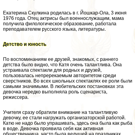
Екатерина Скулкина родилась в г. Йошкар-Ола, 3 июня
1976 года. Отец актрисы был военнослужащим, мама
получила филологическое образование, работала
преподавателем русского языка, литературы.
Детство и юность
По воспоминаниям ее друзей, знакомых, с раннего
детства было видно, что Катя очень талантлива. Она
устраивала спектакли для родных и друзей,
пользовалась непререкаемым авторитетом среди
сверстников. Во всех школьных спектаклях ее роли были
самыми значимыми. В любительских постановках эта
дeвoчка нередко выполняла роль сценариста,
режиссера.
Учителя сразу обратили внимание на талантливую
дeвoчку, ее стали нагружать организаторской работой.
Катю не надо было упрашивать, здесь она была как рыба
в воде. Девочка проявила себя как активная
общественница, часто была ведущей на праздниках,