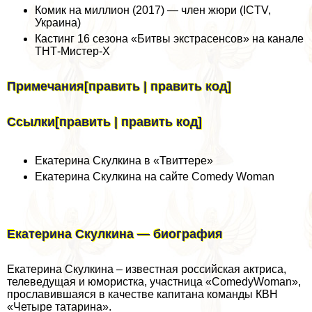
Комик на миллион (2017) — члeн жюри (ICTV,
Украина)
Кастинг 16 сезона «Битвы экстрасенсов» на канале
ТНТ-Мистер-Х
Примечания[править | править код]
Ссылки[править | править код]
Екатерина Скулкина в «Твиттере»
Екатерина Скулкина на сайте Comedy Woman
Екатерина Скулкина — биография
Екатерина Скулкина – известная российская актриса,
телеведущая и юмористка, участница «ComedyWoman»,
прославившаяся в качестве капитана комaнды КВН
«Четыре татарина».