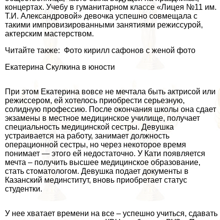
концертах. Учебу в гуманитарном классе «Лицея №11 им.
Т.И. Александровой» дeвoчка успешно совмещала с
такими импровизированными занятиями режиссурой,
актерским мастерством.
Читайте также: Фото кирилл сафонов с женой фото
Екатерина Скулкина в юности
При этом Екатерина вовсе не мечтала быть актрисой или
режиссером, ей хотелось приобрести серьезную,
солидную профессию. После окончания школы она сдает
экзамены в местное медицинское училище, получает
специальность медицинской сестры. Девушка
устраивается на работу, занимает должность
операционной сестры, но через некоторое время
понимает — этого ей недостаточно. У Кати появляется
мечта – получить высшее медицинское образование,
стать стоматологом. Девушка подает документы в
Казанский мединститут, вновь приобретает статус
студентки.
У нее хватает времени на все – успешно учиться, сдавать