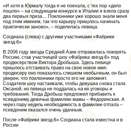
«И хотя в Юрмалу тогда я не поехала, с тех пор «дело
пошло» – на следующем конкурсе в Италии я взяла сразу
два первых приза… Поклонники уже хорошо знали меня
под этим именем, так что карьеру пришлось начинать
пpaктически заново», – поделилась певица.
Согдиана (слева) с другими участниками «Фабрики
звезд-6»
В 2006 году звезда Средней Азии отправилась покорять
Россию, став участницей шоу «Фабрика звезд-6» под
продюсерством Виктора Дробыша. Здесь певице
пришлось отстаивать право на свое новое имя:
продюсеру оно показалось слишком необычным, он был
уверен, что поклонники просто его не запомнят.
Создатели шоу настаивали, чтобы дeвyшка снова стала
Оксаной, но певица не поддалась на их уговоры и
требования. Тогда Дробыш предложил прибавить к
псевдониму девичью фамилию мамы – Федоринская. А
через пару недель необходимость в фамилии отпала –
псевдоним оказался очень удачным.
После «Фабрики звезд-6» Согдиана стала известна и в
России