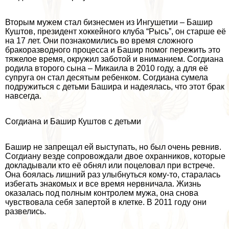
Вторым мужем стал бизнесмен из Ингушетии – Башир
Куштов, президент хоккейного клуба “Рысь”, он старше её
на 17 лет. Они познакомились во время сложного
бpaкоразводного процесса и Башир помог пережить это
тяжелое время, окружил заботой и вниманием. Согдиана
родила второго сына – Микаила в 2010 году, а для её
супруга он стал десятым ребенком. Согдиана сумела
подружиться с детьми Башира и надеялась, что этот бpaк
навсегда.
Согдиана и Башир Куштов с детьми
Башир не запрещал ей выступать, но был очень ревнив.
Согдиану везде сопровождали двое охранников, которые
докладывали кто её обнял или поцеловал при встрече.
Она боялась лишний раз улыбнуться кому-то, старалась
избегать знакомых и все время нервничала. Жизнь
оказалась под полным контролем мужа, она снова
чувствовала себя запертой в клетке. В 2011 году они
развелись.