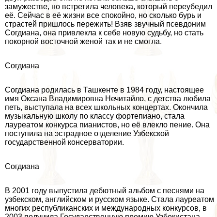
замужестве, но встретила человека, который переубедил
её. Сейчас в её жизни все спокойно, но сколько бурь и
страстей пришлось пережить! Взяв звучный псевдоним
Согдиана, она привлекла к себе новую судьбу, но стать
покорной восточной женой так и не смогла.
Согдиана
Согдиана родилась в Ташкенте в 1984 году, настоящее
имя Оксана Владимировна Нечитайло, с детства любила
петь, выступала на всех школьных концертах. Окончила
музыкальную школу по классу фортепиано, стала
лауреатом конкурса пианистов, но её влекло пение. Она
поступила на эстрадное отделение Узбекской
государственной консерватории.
Согдиана
В 2001 году выпустила дебютный альбом с песнями на
узбекском, английском и русском языке. Стала лауреатом
многих республиканских и международных конкурсов, в
2003 получила Государственную премию Узбекистана