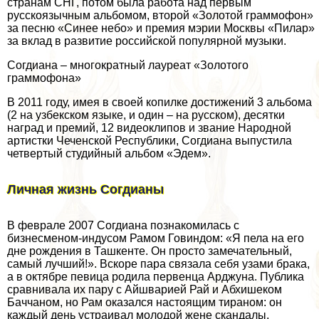
странам СНГ, потом была работа над первым
русскоязычным альбомом, второй «Золотой граммофон»
за песню «Синее небо» и премия мэрии Москвы «Пилар»
за вклад в развитие российской популярной музыки.
Согдиана – многократный лауреат «Золотого
граммофона»
В 2011 году, имея в своей копилке достижений 3 альбома
(2 на узбекском языке, и один – на русском), десятки
наград и премий, 12 видеоклипов и звание Народной
артистки Чеченской Республики, Согдиана выпустила
четвертый студийный альбом «Эдем».
Личная жизнь Согдианы
В феврале 2007 Согдиана познакомилась с
бизнесменом-индусом Рамом Говиндом: «Я пела на его
дне рождения в Ташкенте. Он просто замечательный,
самый лучший!». Вскоре пара связала себя узами бpaка,
а в октябре певица родила первенца Арджуна. Публика
сравнивала их пару с Айшварией Рай и Абхишеком
Баччаном, но Рам оказался настоящим тираном: он
каждый день устраивал молодой жене скандалы,