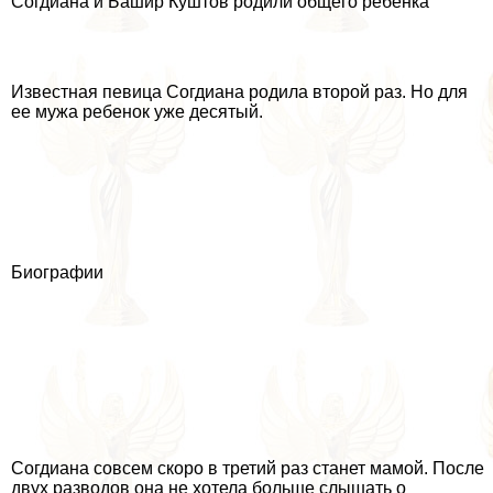
Согдиана и Башир Куштов родили общего ребенка
Известная певица Согдиана родила второй раз. Но для
ее мужа ребенок уже десятый.
Биографии
Согдиана совсем скоро в третий раз станет мамой. После
двух разводов она не хотела больше слышать о