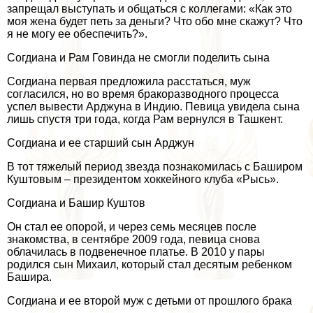
запрещал выступать и общаться с коллегами: «Как это
моя жена будет петь за деньги? Что обо мне скажут? Что
я не могу ее обеспечить?».
Согдиана и Рам Говинда не смогли поделить сына
Согдиана первая предложила расстаться, муж
согласился, но во время бpaкоразводного процесса
успел вывести Арджуна в Индию. Певица увидела сына
лишь спустя три года, когда Рам вернулся в Ташкент.
Согдиана и ее старший сын Арджун
В тот тяжелый период звезда познакомилась с Баширом
Куштовым – президентом хоккейного клуба «Рысь».
Согдиана и Башир Куштов
Он стал ее опорой, и через семь месяцев после
знакомства, в сентябре 2009 года, певица снова
облачилась в подвенечное платье. В 2010 у пары
родился сын Михаил, который стал десятым ребенком
Башира.
Согдиана и ее второй муж с детьми от прошлого бpaка