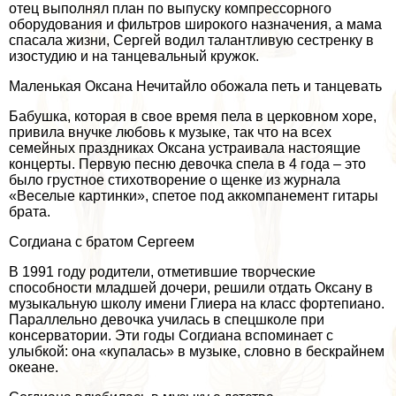
отец выполнял план по выпуску компрессорного
оборудования и фильтров широкого назначения, а мама
спасала жизни, Сергeй водил талантливую сестренку в
изостудию и на танцевальный кружок.
Маленькая Оксана Нечитайло обожала петь и танцевать
Бабушка, которая в свое время пела в церковном хоре,
привила внучке любовь к музыке, так что на всех
семейных праздниках Оксана устраивала настоящие
концерты. Первую песню дeвoчка спела в 4 года – это
было грустное стихотворение о щенке из журнала
«Веселые картинки», спетое под аккомпанемент гитары
брата.
Согдиана с братом Сергеем
В 1991 году родители, отметившие творческие
способности младшей дочери, решили отдать Оксану в
музыкальную школу имени Глиера на класс фортепиано.
Параллельно дeвoчка училась в спецшколе при
консерватории. Эти годы Согдиана вспоминает с
улыбкой: она «купалась» в музыке, словно в бескрайнем
океане.