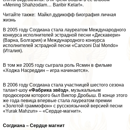
«Mening Shahzodam… Baribir Kelar!».
Читайте также: Майкл дудикофф биография личная
жизнь
В 2005 году Согдиана стала лауреатом Международного
конкурса исполнителей эстрадной песни «Дискавери»
(Варна, Болгария) и Международного конкурса
исполнителей эстрадной песни «Canzoni Dal Mondo»
(Италия).
В том же 2005 году сыграла роль Ясмин в фильме
«Ходжа Насреддин – игра начинается».
В 2006 году Согдиана стала участницей шестого сезона
талант-шоу
«Фабрика звёзд»
, музыкальным
продюсером которого был Виктор Дробыш. В конце этого
же года певица впервые стала лауреатом премии
«Золотой граммофон» с русскоязычной версией песни
«Yurak Mahzun» – «Сердце-магнит».
Согдиана – Сердце магнит