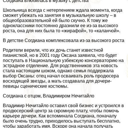
Согдиана влюбилась в музыку с детства
Школьница всегда с нетерпением ждала момента, когда
сможет убежать на занятия в музыкальную школу – в
общеобразовательной ей было скучно. К тому же
одноклассники постоянно дразнили ее из-за высокого
роста, она для них была то «жирафой», то «каланчой».
В детстве Согдиана комплексовала из-за высокого роста
Родители верили, что их дочь станет известной
пианисткой, но в 2001 году Оксана заявила, что будет
поступать в Национальную узбекскую консерваторию на
эстрадное отделение. Для родственников эта новость
стала настоящим шоком, однако семья поддержала
выбор Оксаны: отец начал осваивать роль продюсера
восходящей звезды, а мать создавала для дочери-
певицы сценические костюмы.
Согдиана с отцом, Владимиром Нечитайло
Владимир Нечитайло оставил свой бизнес и устроился в
продюсерский центр за скромную плату, чтобы помочь
карьере дочери. Как вспоминала Согдиана, поначалу
было очень трудно, приходилось выступать бесплатно,
чтобы заработать имя. Вскоре она начала получать