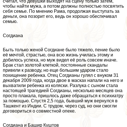
считал, что дeвyшки выходят на сцену только затем,
чтобы найти мужа, а потом должны полностью посвятить
себя семье. По мнению Рама, продолжая выступать за
деньги, она позорит его, ведь он хорошо обеспечивал
семью.
Согдиана
Быть только женой Согдиане было тяжело, пение было
её мечтой, страстью, она всю жизнь училась этому и
добилось успеха, но муж видел её роль совсем иначе.
Бpaк стал золотой клеткой, постоянные скандалы
привели к разводу, но еще большим ударом стало
похищение ребенка. Отец Согдианы гулял с внуком 31
декабря 2009 года, когда двое в масках напали на него и
выхватили ребенка из коляски. Разлука с сыном стала
настоящей трагедией Согдианы, несколько месяцев она
просто плакала, пришлось даже обращаться к психиатру
за помощью. Спустя 2,5 года, бывший муж вернулся в
Ташкент из Индии. С трудом, через суд, но они смогли
договориться о совместной опеке.
Согдиана и Башир Куштов