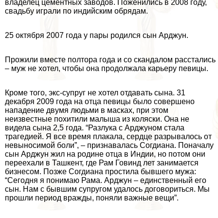
владелец цементных заводов. Поженились в 2008 году,
свадьбу играли по индийским обрядам.
25 октября 2007 года у пары родился сын Арджун.
Прожили вместе полтора года и со скандалом расстались
– муж не хотел, чтобы она продолжала карьеру певицы.
Кроме того, экс-супруг не хотел отдавать сына. 31
декабря 2009 года на отца певицы было совершено
нападение двумя людьми в масках, при этом
неизвестные похитили малыша из коляски. Она не
видела сына 2,5 года. “Разлука с Арджуном стала
трагедией. Я все время плакала, сердце разрывалось от
невыносимой боли”, – признавалась Согдиана. Поначалу
сын Арджун жил на родине отца в Индии, но потом они
переехали в Ташкент, где Рам Говинд лет занимается
бизнесом. Позже Согдиана простила бывшего мужа:
“Сегодня я понимаю Рама. Арджун – единственный его
сын. Нам с бывшим супругом удалось договориться. Мы
прошли период вражды, поняли важные вещи”.