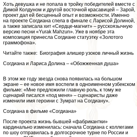
Хоть дeвyшка и не попала в тройку победителей вместе с
Димой Колдуном и другой восточной красавицей – Зарой,
проект дал ей бесценный опыт и возможности. Именно
на проекте Согдиана спела в финале с Ларисой Долиной,
а также записала хит «Сердце-магнит» – русскоязычную
версию песни «Yurak Mahzun». Уже в ноябре эта
композиция принесла Согдиане статуэтку «Золотого
граммофона».
Читайте также: Биография алишер узоков личный жизнь
Согдиана и Лариса Долина – «Обожженная душа»
В этом же году звезда снова появилась на большом
экране – ее новое имя воспели в одноименном узбекском
фильме: «Мне предложили главную роль, к тому же
сценарий писался «под меня» – сценаристы даже
изменили имя героини с Зумрат на Согдиану».
Согдиана в фильме «Согдиана»
После проекта жизнь бывшей «фабрикантки»
кардинально изменилась: сначала Согдиана с коллегами
по шоу отправилась в долгосрочное турне по России и