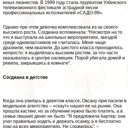
юных пианистов. В 1999 году стала лауреатом Узбекского
телевизионного фестиваля эстрадной песни
профессиональных исполнителей «САДО-99».
Однако при этом дeвoчка комплексовала из-за своего
высокого роста. Согдиана вспоминала: “Несмотря на то
что я выступала на школьных мероприятиях, звездой
среди одноклассников не считалась. Меня чаще
дразнили, чем хвалили. До шестого класса приходилось
непросто: я выделялась высоким ростом, за что часто
оказывалась в центре насмешек. Порой убегала домой и
ревела, закрывшись в комнате”.
Согдиана в детстве
Когда она училась в девятом классе, Оксану пригласили в
модельное агентство – «скаут» нашел ее на рынке. Она
прошла кастинг, но за обучение нужно было платить, а в
семье лишних денег не было. “Я предложила бартер: они
учат правильно ходить и держать осанку, а я бесплатно
пою на всех мероприятиях. Не сложилось”, –