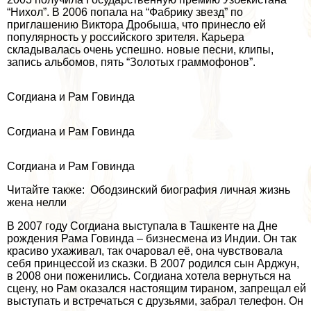
“Нихол”. В 2006 попала на “Фабрику звезд” по
приглашению Виктора Дробыша, что принесло ей
популярность у российского зрителя. Карьера
складывалась очень успешно. новые песни, клипы,
запись альбомов, пять “Золотых граммофонов”.
Согдиана и Рам Говинда
Согдиана и Рам Говинда
Согдиана и Рам Говинда
Читайте также: Ободзинский биография личная жизнь
жена нелли
В 2007 году Согдиана выступала в Ташкенте на Дне
рождения Рама Говинда – бизнесмена из Индии. Он так
красиво ухаживал, так очаровал её, она чувствовала
себя принцессой из сказки. В 2007 родился сын Арджун,
в 2008 они поженились. Согдиана хотела вернуться на
сцену, но Рам оказался настоящим тираном, запрещал ей
выступать и встречаться с друзьями, забрал телефон. Он