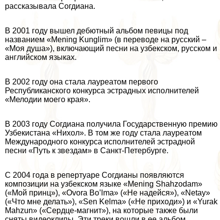
рассказывала Согдиана.
В 2001 году вышел дебютный альбом певицы под
названием «Mening Kunglim» (в переводе на русский –
«Моя душа»), включающий песни на узбекском, русском и
английском языках.
В 2002 году она стала лауреатом первого
Республиканского конкурса эстрадных исполнителей
«Мелодии моего края».
В 2003 году Согдиана получила Государственную премию
Узбекистана «Нихол». В том же году стала лауреатом
Международного конкурса исполнителей эстрадной
песни «Путь к звездам» в Санкт-Петербурге.
С 2004 года в репертуаре Согдианы появляются
композиции на узбекском языке «Mening Shahzodam»
(«Мой принц»), «Ovora Bo’lma» («Не надейся»), «Netay»
(«Что мне делать»), «Sen Kelma» («Не приходи») и «Yurak
Mahzun» («Сердце-магнит»), на которые также были
сняты видеоклипы. Эти треки вошли в ее альбом