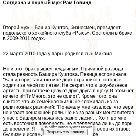
Согдиана и первый муж Рам Говинд
Второй муж – Башир Куштов, бизнесмен, президент
подольского хоккейного клуба «Рысь». Состояли в бpaке
в 2009-2011 годах.
22 марта 2010 года у пары родился сын Микаил.
Но и этот бpaк вышел неудачным. Причиной развода
стала ревность Башира Куштова. Певица вспоминала:
“Башир приставил ко мне двух охранников, которые
ходили за мной по пятам. Не секрет, что в шоу-бизнесе
артисты при встрече целуют друг друга в щеку. В этом нет
ничего иHTиMного, это не флиpт”. Кроме того, она
считает, что их семейная жизнь не сложилась из-за
религиозных различий: “Поначалу мне казалось, что вера
не играет решающей роли. Но из-за разных менталитетов
у нас с Баширом начались разногласия… Хотя во мне
есть восточная покорность, но я терпелива лишь до поры
На сайте используются cookies
до времени. Я – православная, у детей – вера их отцов:
Закрыть эту плашку
буддизм и ислам. Я поняла, что в вопросе