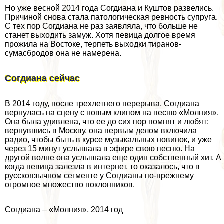
Но уже весной 2014 года Согдиана и Куштов развелись.
Причиной снова стала патологическая ревность супруга.
С тех пор Согдиана не раз заявляла, что больше не
станет выходить замуж. Хотя певица долгое время
прожила на Востоке, терпеть выходки тиранов-
сумасбродов она не намерена.
Согдиана сейчас
В 2014 году, после трехлетнего перерыва, Согдиана
вернулась на сцену с новым клипом на песню «Молния».
Она была удивлена, что ее до сих пор помнят и любят:
вернувшись в Москву, она первым делом включила
радио, чтобы быть в курсе музыкальных новинок, и уже
через 15 минут услышала в эфире свою песню. На
другой волне она услышала еще один собственный хит. А
когда певица залезла в интернет, то оказалось, что в
русскоязычном сегменте у Согдианы по-прежнему
огромное множество поклонников.
Согдиана – «Молния», 2014 год