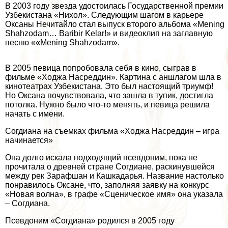
В 2003 году звезда удостоилась Государственной премии
Узбекистана «Нихол». Следующим шагом в карьере
Оксаны Нечитайло стал выпуск второго альбома «Mening
Shahzodam… Baribir Kelar!» и видеоклип на заглавную
песню ««Mening Shahzodam».
В 2005 певица попробовала себя в кино, сыграв в
фильме «Ходжа Насреддин». Картина с аншлагом шла в
кинотеатрах Узбекистана. Это был настоящий триумф!
Но Оксана почувствовала, что зашла в тупик, достигла
потолка. Нужно было что-то менять, и певица решила
начать с имени.
Согдиана на съемках фильма «Ходжа Насреддин – игра
начинается»
Она долго искала подходящий псевдоним, пока не
прочитала о древней стране Согдиане, раскинувшейся
между рек Зарафшан и Кашкадарья. Название настолько
понравилось Оксане, что, заполняя заявку на конкурс
«Новая волна», в графе «Сценическое имя» она указала
– Согдиана.
Псевдоним «Согдиана» родился в 2005 году