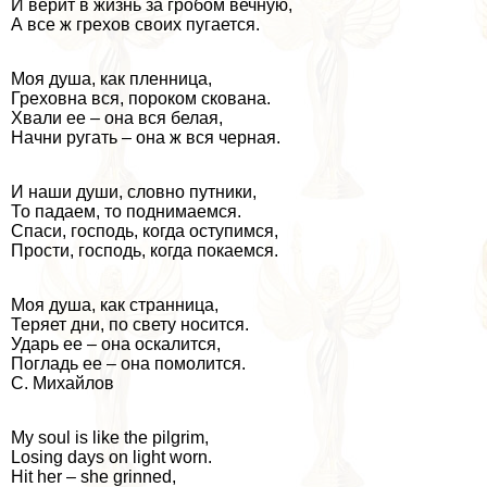
И верит в жизнь за гробом вечную,
А все ж грехов своих пугается.
Моя душа, как пленница,
Греховна вся, пороком скована.
Хвали ее – она вся белая,
Начни ругать – она ж вся черная.
И наши души, словно путники,
То падаем, то поднимаемся.
Спаси, господь, когда оступимся,
Прости, господь, когда покаемся.
Моя душа, как странница,
Теряет дни, по свету носится.
Ударь ее – она оскалится,
Погладь ее – она помолится.
С. Михайлов
My soul is like the pilgrim,
Losing days on light worn.
Hit her – she grinned,