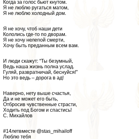
Когда за голос бьют кнутом.
Я не люблю ругаться матом,
Я не люблю холодный дом.
Я не хочу, чтоб наши дети
Кололись где-то по дворам.
Я не хочу нелепой cмepти,
Хочу быть преданным всем вам.
И люди скажут: “Ты безумный,
Ведь наша жизнь полна услад.
Гуляй, рaзвpaтничай, беснуйся!”
Но это ведь – дорога в ад!
Наверно, нету выше счастья,
Да и не может его быть,
Отбросив чувственные страсти,
Ходить под Богом и спастись!
С. Михайлов
#14летвместе @stas_mihailoff
Люблю тебя ️