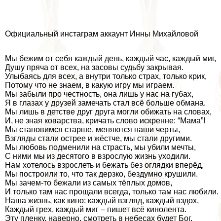
Официальный инстаграм аккаунт Инны Михайловой
Мы бежим от себя каждый день, каждый час, каждый миг,
Душу пряча от всех, на засовы судьбу закрывая.
Улыбаясь для всех, а внутри только страх, только крик,
Потому что не знаем, в какую игру мы играем.
Мы забыли про честность, она лишь у нас на губах,
Я в глазах у друзей замечать стал всё больше обмана.
Мы лишь в детстве друг друга могли обижать на словах,
И, не зная коварства, кричать слово искренне: “Мама”!
Мы становимся старше, меняются наши черты,
Взгляды стали острее и жёстче, мы стали другими.
Мы любовь подменили на страсть, мы убили мечты,
С ними мы из десятого в взрослую жизнь уходили.
Нам хотелось взрослеть и бежать без оглядки вперёд,
Мы построили то, что так дерзко, бездумно крушили.
Мы зачем-то бежали из самых тёплых домов,
И только там нас прощали всегда, только там нас любили.
Наша жизнь, как кино: каждый взгляд, каждый вздох,
Каждый грех, каждый миг – пишет всё кинолента.
Эту пленку, наверно, смотреть в небесах будет Бог,