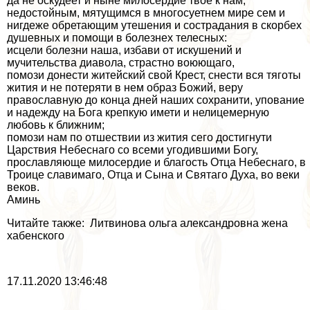
да не оскудеет и ныне милосердие твое к нам,
недостойным, мятущимся в многосуетнем мире сем и
нигдеже обретающим утешения и сострадания в скорбех
душевных и помощи в болезнех телесных:
исцели болезни наша, избави от искушений и
мучительства диавола, страстно воюющаго,
помози донести житейский свой Крест, снести вся тяготы
жития и не потеряти в нем образ Божий, веру
православную до конца дней наших сохранити, упование
и надежду на Бога крепкую имети и нелицемерную
любовь к ближним;
помози нам по отшествии из жития сего достигнути
Царствия Небеснаго со всеми угодившими Богу,
прославляюще милосердие и благость Отца Небеснаго, в
Троице славимаго, Отца и Сына и Святаго Духа, во веки
веков.
Аминь
Читайте также: Литвинова ольга александровна жена
хабенского
17.11.2020 13:46:48