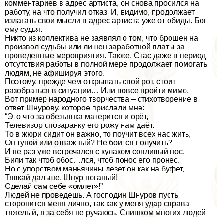
комментариев в адрес артиста, он снова просился на
работу, на что получил отказ. И, видимо, продолжает
излагать свои мысли в адрес артиста уже от обиды. Бог
ему судья.
Никто из коллектива не заявлял о том, что брошен на
произвол судьбы или лишен заработной платы за
проведенные мероприятия. Также, Стас даже в период
отсутствия работы в полной мере продолжает помогать
людям, не афишируя этого.
Поэтому, прежде чем открывать свой рот, стоит
разобраться в ситуации… Или вовсе пройти мимо.
Вот пример народного творчества – стихотворение в
ответ Шнурову, которое прислали мне:
“Это что за обезьянка матерится и орёт,
Телевизор спозаранку его рожу нам даёт.
То в жюри сидит он важно, то поучит всех нас жить,
Он тупой или отважный? Не боится получить?
И не раз уже встречался с кулаком сопливый нос.
Били так чтоб обос…лся, чтоб понос его пронес.
Но с упорством маньячины лезет он как на буфет,
Тявкай дальше, Шнур поганый!
Сделай сам себе «омлет»!”
Людей не проведешь. А господин Шнуров пусть
сторонится меня лично, так как у меня удар справа
тяжелый, я за себя не ручаюсь. Слишком многих людей