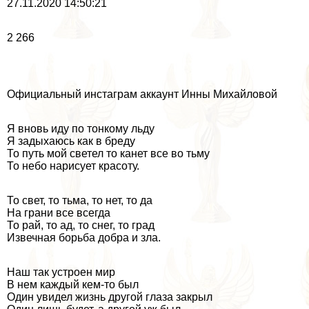
27.11.2020 14:50:21
2 266
Официальный инстаграм аккаунт Инны Михайловой
Я вновь иду по тонкому льду
Я задыхаюсь как в бреду
То путь мой светел то канет все во тьму
То небо нарисует красоту.
То свет, то тьма, то нет, то да
На грани все всегда
То рай, то ад, то снег, то град
Извечная борьба добра и зла.
Наш так устроен мир
В нем каждый кем-то был
Один увидел жизнь другой глаза закрыл