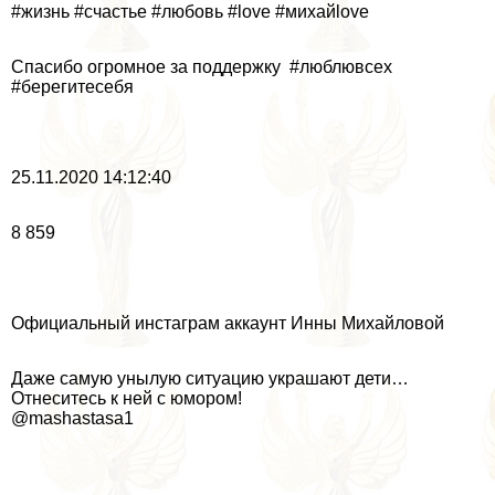
#жизнь #счастье #любовь #love #михайlove
Спасибо огромное за поддержку ️ #люблювсех
#берегитесебя
25.11.2020 14:12:40
8 859
Официальный инстаграм аккаунт Инны Михайловой
Даже самую унылую ситуацию украшают дети…
Отнеситесь к ней с юмором!
@mashastasa1 ️