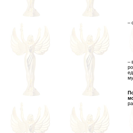
– 
– 
ро
ед
му
По
м
ра