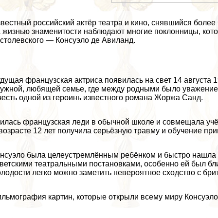
вестный российский актёр театра и кино, снявшийся более 
 жизнью знаменитости наблюдают многие поклонницы, кот
столевского — Консуэло де Авиланд.
дущая французская актриса появилась на свет 14 августа 1
ужной, любящей семье, где между родными было уважение
честь одной из героинь известного романа Жоржа Санд.
илась французская леди в обычной школе и совмещала учёб
возрасте 12 лет получила серьёзную травму и обучение пр
нсуэло была целеустремлённым ребёнком и быстро нашла д
ветскими театральными постановками, особенно ей был бли
лодости легко можно заметить невероятное сходство с брита
льмография картин, которые открыли всему миру Консуэло