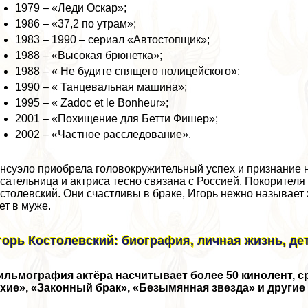
1979 – «Леди Оскар»;
1986 – «37,2 по утрам»;
1983 – 1990 – сериал «Автостопщик»;
1988 – «Высокая брюнетка»;
1988 – « Не будите спящего полицейского»;
1990 – « Танцевальная машина»;
1995 – « Zadoc et le Bonheur»;
2001 – «Похищение для Бетти Фишер»;
2002 – «Частное расследование».
нсуэло приобрела головокружительный успех и признание н
сательница и актриса тесно связана с Россией. Покорител
столевский. Они счастливы в бpaке, Игорь нежно называет
ет в муже.
горь Костолевский: биография, личная жизнь, де
льмография актёра насчитывает более 50 кинолент, с
хие», «Законный бpaк», «Безымянная звезда» и други