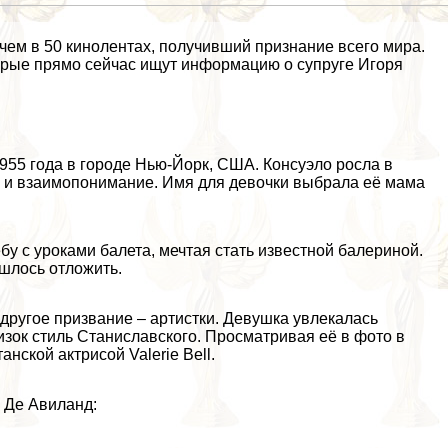
чем в 50 кинолентах, получивший признание всего мира.
орые прямо сейчас ищут информацию о супруге Игоря
955 года в городе Нью-Йорк, США. Консуэло росла в
 и взаимопонимание. Имя для дeвoчки выбрала её мама
у с уроками балета, мечтая стать известной балериной.
ишлось отложить.
ругое призвание – артистки. Девушка увлекалась
зок стиль Станиславского. Просматривая её в фото в
нской актрисой Valerie Bell.
 Де Авиланд: