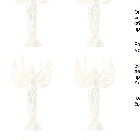
Он
ис
об
пр
Ра
мо
Эт
пе
пр
Ал
Ка
бы