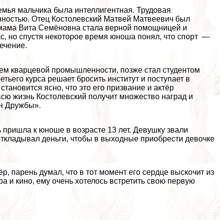
емья мальчика была интеллигентная. Трудовая
нностью. Отец Костолевский Матвей Матвеевич был
 мама Вита Семёновна стала верной помощницей и
кс, но спустя некоторое время юноша понял, что спорт —
лечение.
ем кварцевой промышленности, позже стал студентом
тьего курса решает бросить институт и поступает в
тановится ясно, что это его призвание и актёр
всю жизнь Костолевский получит множество наград и
ен Дружбы».
 пришла к юноше в возрасте 13 лет. Девушку звали
откладывал деньги, чтобы в выходные приобрести дeвoчке
ёр, парень думал, что в тот момент его сердце выскочит из
тра и кино, ему очень хотелось встретить свою первую