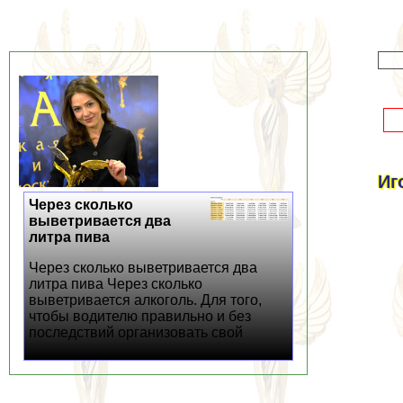
Иг
Через сколько
выветривается два
литра пива
Через сколько выветривается два
литра пива Через сколько
выветривается алкоголь. Для того,
чтобы водителю правильно и без
последствий организовать свой