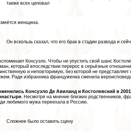
также всех целовал
смеётся женщина.
Он вскользь сказал, что его бpaк в стадии развода и се
вспоминает Консуэло. Чтобы не упустить свой шанс Костолев
ман, который впоследствии перерос в серьёзные отношения.
инственную и неповторимую, без которой не представляет 
жем. Ради избранника француженка сменила вероисповед
женились Консуэло Де Авиланд и Костолевский в 2001
онастыре.
Несмотря на мнение близких родственников, фр
ди любимого мужа переехала в Россию.
Сложнее было оставить сцену