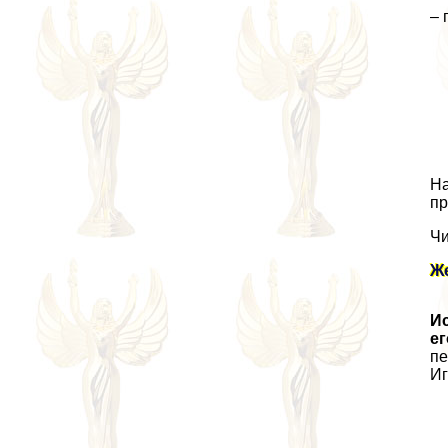
– 
На
пр
Чи
Ж
Ис
ег
пе
Иг