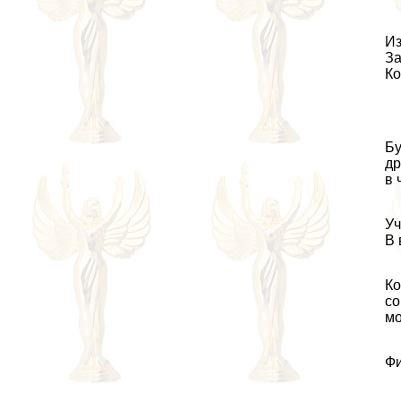
Из
За
Ко
Бу
др
в 
Уч
В 
Ко
со
мо
Фи