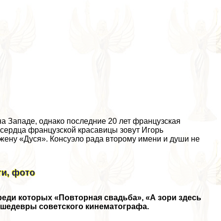
а Западе, однако последние 20 лет французская
я сердца французской красавицы зовут Игорь
 жену «Дуся». Консуэло рада второму имени и души не
ти, фото
реди которых «Повторная свадьба», «А зори здесь
е шедевры советского кинематографа.