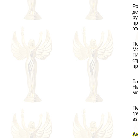
Ро
де
ру
пр
эт
По
Мо
ГИ
ст
пр
В 
На
мо
Пе
гp
вз
А