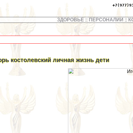
+7(977)9
ЗДОРОВЬЕ
::
ПЕРСОНАЛИИ
::
К
орь костолевский личная жизнь дети