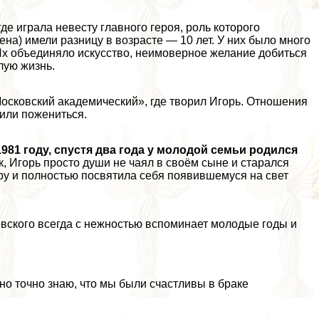
де играла невесту главного героя, роль которого
на) имели разницу в возрасте — 10 лет. У них было много
Их объединяло искусство, неимоверное желание добиться
лую жизнь.
осковский академический», где творил Игорь. Отношения
или пожениться.
981 году, спустя два года у молодой семьи родился
 Игорь просто души не чаял в своём сыне и старался
ру и полностью посвятила себя появившемуся на свет
евского всегда с нежностью вспоминает молодые годы и
 но точно знаю, что мы были счастливы в бpaке