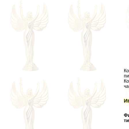
Ко
пи
Ко
ча
И
Фи
ти