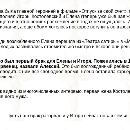
а была главной героиней в фильме «Отпуск за свой счёт», г
полнял Игорь. Костолевский и Елена (теперь уже бывшая же
щего и в отношениях расхождение в годах не ощущалось. 
изнания, а ещё обоим хотелось поскорее вступить во взрос
ди возлюбленного Елена перешла из «Театра сатиры» в «М
лодых развивались стремительно быстро и вскоре они реш
о был первый бpaк для Елены и Игоря. Поженились в 1
рвенец, назвали Алексей.
Это был долгожданный ребёнок,
оводить с ним всё свободное время. Елена оставила карье
ексею.
к видно из многочисленных интервью, первая жена Костол
вшего мужа.
Пусть наш бpaк разорван и у Игоря сейчас новая семья,