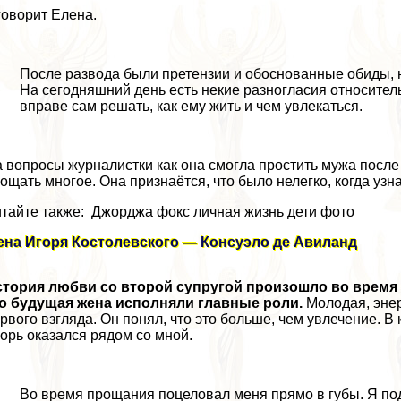
говорит Елена.
После развода были претензии и обоснованные обиды, н
На сегодняшний день есть некие разногласия относитель
вправе сам решать, как ему жить и чем увлекаться.
 вопросы журналистки как она смогла простить мужа после 
ощать многое. Она признаётся, что было нелегко, когда узн
тайте также: Джорджа фокс личная жизнь дети фото
ена Игоря Костолевского — Консуэло де Авиланд
тория любви со второй супругой произошло во время 
о будущая жена исполняли главные роли.
Молодая, энер
рвого взгляда. Он понял, что это больше, чем увлечение. В
орь оказался рядом со мной.
Во время прощания поцеловал меня прямо в губы. Я под