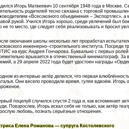
дился Игорь Матвеевич 10 сентября 1948 года в Москве. С
ятельность родителей тесно связана с торговой промышле
ководителем «Всесоюзного объединения – Экспортлес», а
авой рукой. Учился Игорь хорошо, среди увлечений был бо
о не то место, где следует себя реализовывать и бросил ув
сле окончания школы несколько лет проработал испытател
сковского инженерно–строительного института. Посреди тре
ТИС на курс Андрея Гончарова. Буквально с первых ролей с
ремительно врывается в отечественный кинематограф. За 
емий, а 29 апреля 2022 года будет удостоен награды «Орд
одном из интервью актёр делился, что первая влюблённость
талья. Они весело проводили время, гуляя вдвоём. Игорь 
роженое.
рвый поцелуй случился спустя 2 года и, как вспоминает акт
yди. Повзрослев, Игорь искал себя не только, как актёр теа
рослую любовь, познать серьёзные отношения.
ктриса Елена Романова — супруга Костолевского