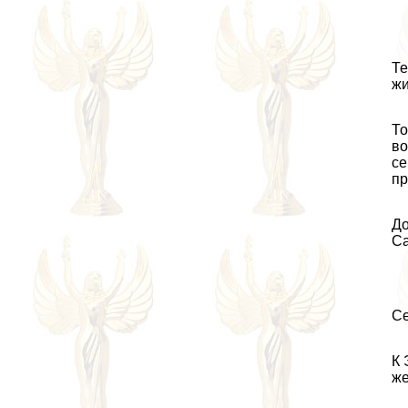
Те
жи
То
во
се
пр
До
Са
Се
К 
же