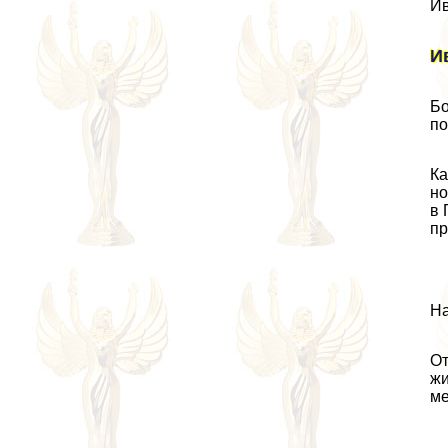
Ив
И
Бо
по
Ка
но
в 
пр
На
От
жи
ме