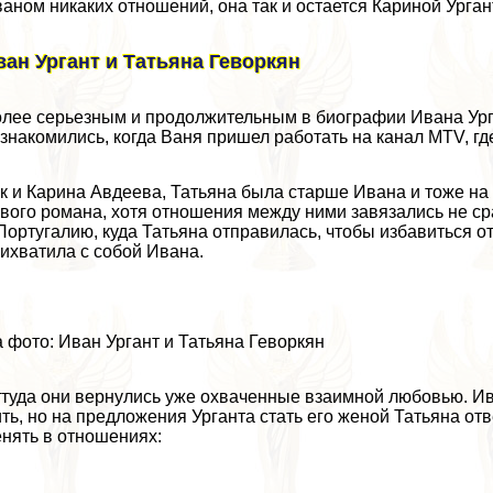
аном никаких отношений, она так и остается Кариной Урган
ван Ургант и Татьяна Геворкян
лее серьезным и продолжительным в биографии Ивана Урга
знакомились, когда Ваня пришел работать на канал MTV, гд
к и Карина Авдеева, Татьяна была старше Ивана и тоже на 
вого романа, хотя отношения между ними завязались не ср
Португалию, куда Татьяна отправилась, чтобы избавиться о
ихватила с собой Ивана.
 фото: Иван Ургант и Татьяна Геворкян
туда они вернулись уже охваченные взаимной любовью. Ива
ть, но на предложения Урганта стать его женой Татьяна отв
нять в отношениях: