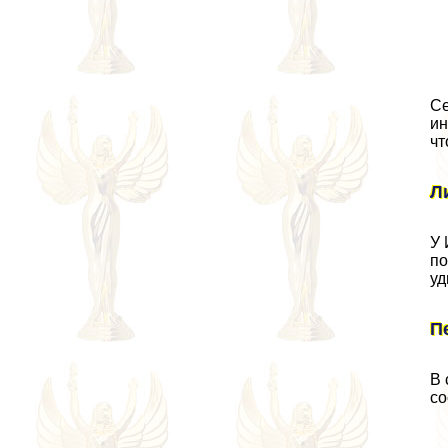
Се
ин
чт
Л
У 
по
уд
П
В 
со