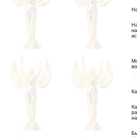
На
На
на
ис
Мо
во
Ка
Ка
ра
на
Бы