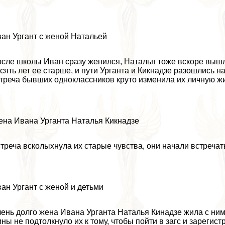
ан Ургант с женой Натальей
сле школы Иван сразу женился, Наталья тоже вскоре вышл
сять лет ее старше, и пути Урганта и Кикнадзе разошлись на
треча бывших одноклассников круто изменила их личную жи
на Ивана Урганта Наталья Кикнадзе
треча всколыхнула их старые чувства, они начали встречать
ан Ургант с женой и детьми
ень долго жена Ивана Урганта Наталья Кинадзе жила с ним
ны не подтолкнуло их к тому, чтобы пойти в загс и зарегист