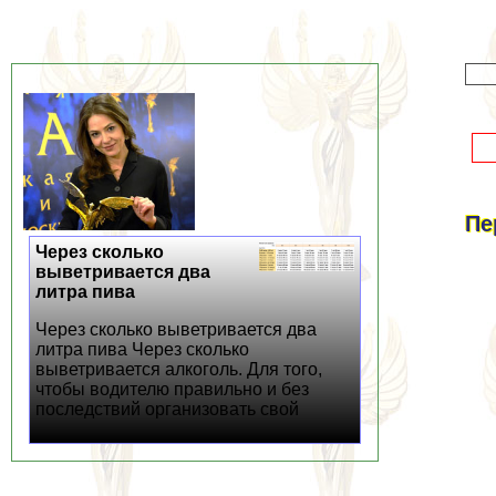
Пе
Через сколько
выветривается два
литра пива
Через сколько выветривается два
литра пива Через сколько
выветривается алкоголь. Для того,
чтобы водителю правильно и без
последствий организовать свой