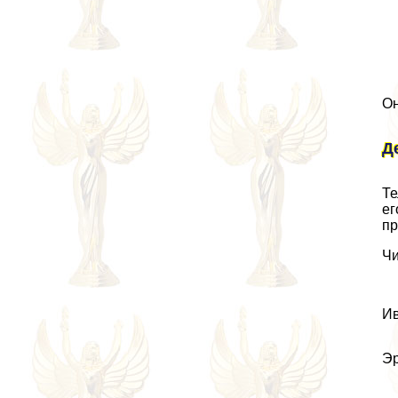
Он
Д
Те
ег
пр
Чи
Ив
Эр