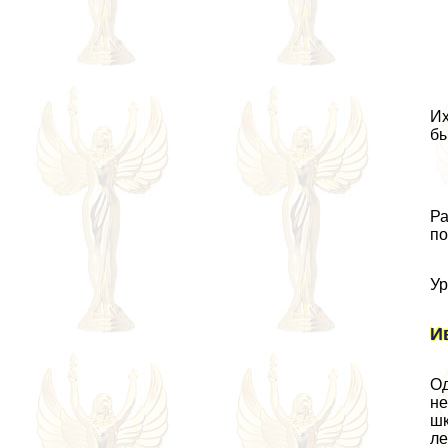
Их
бы
Ра
по
Ур
И
Од
не
шк
ле