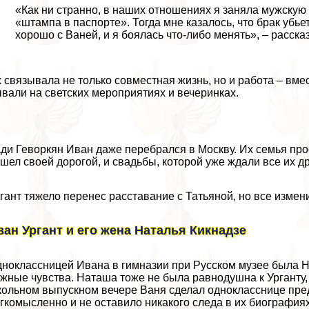
«Как ни странно, в наших отношениях я заняла мужскую 
«штампа в паспорте». Тогда мне казалось, что бpaк убье
хорошо с Ваней, и я боялась что-либо менять», – расск
 связывала не только совместная жизнь, но и работа – вмес
вали на светских мероприятиях и вечеринках.
ди Геворкян Иван даже перебрался в Москву. Их семья про
шел своей дорогой, и свадьбы, которой уже ждали все их др
гант тяжело перенес расставание с Татьяной, но все изме
ван Ургант и его жена Наталья Кикнадзе
ноклассницей Ивана в гимназии при Русском музее была На
жные чувства. Наташа тоже не была равнодушна к Урганту,
ольном выпускном вечере Ваня сделал однокласснице пред
гкомысленно и не оставило никакого следа в их биографиях