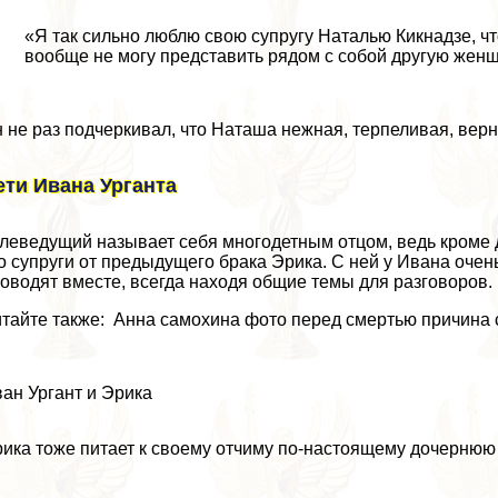
«Я так сильно люблю свою супругу Наталью Кикнадзе, чт
вообще не могу представить рядом с собой другую женщ
 не раз подчеркивал, что Наташа нежная, терпеливая, верн
ети Ивана Урганта
леведущий называет себя многодетным отцом, ведь кроме д
о супруги от предыдущего бpaка Эрика. С ней у Ивана оче
оводят вместе, всегда находя общие темы для разговоров.
тайте также: Анна самохина фото перед cмepтью причина
ан Ургант и Эрика
ика тоже питает к своему отчиму по-настоящему дочернюю 