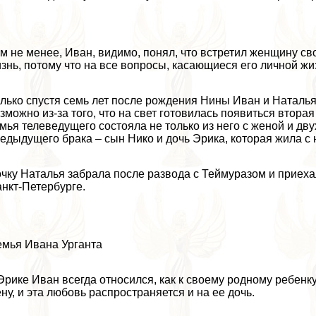
м не менее, Иван, видимо, понял, что встретил женщину св
знь, потому что на все вопросы, касающиеся его личной жиз
лько спустя семь лет после рождения Нины Иван и Натал
зможно из-за того, что на свет готовилась появиться втора
мья телеведущего состояла не только из него с женой и дву
едыдущего бpaка – сын Нико и дочь Эрика, которая жила с 
чку Наталья забрала после развода с Теймуразом и приехала
нкт-Петербурге.
мья Ивана Урганта
Эрике Иван всегда относился, как к своему родному ребенку
ну, и эта любовь распространяется и на ее дочь.