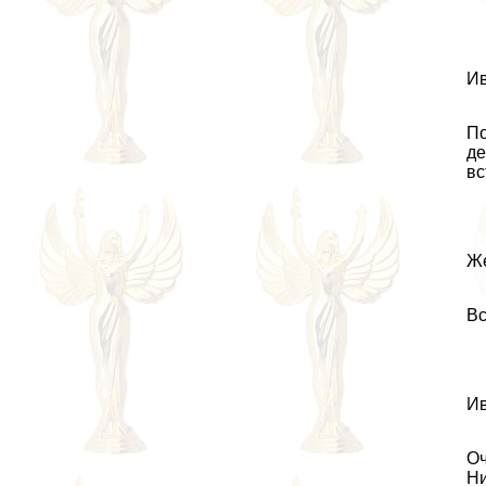
Ив
По
де
вс
Же
Вс
Ив
Оч
Ни