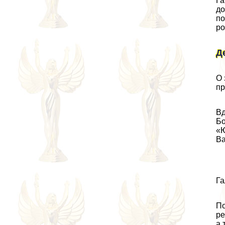
Га
до
по
ро
Д
О 
пр
Вд
Бо
«Ю
Ва
Га
По
ре
а 