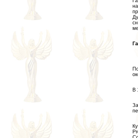
Га
на
пр
Ду
сн
ме
Га
По
ок
В 
За
пе
Ку
Pr
Со