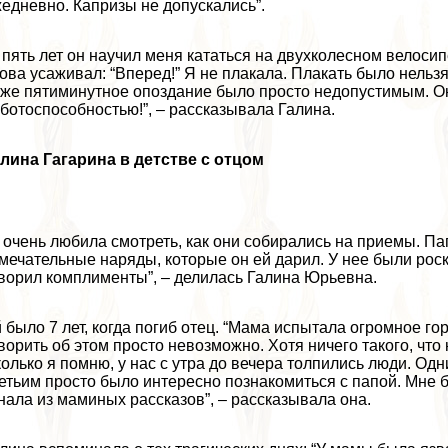
едневно. Капризы не допускались”.
 пять лет он научил меня кататься на двухколесном велоси
ова усаживал: “Вперед!” Я не плакала. Плакать было нельзя
же пятиминутное опоздание было просто недопустимым. О
ботоспособностью!”, – рассказывала Галина.
лина Гагарина в детстве с отцом
 очень любила смотреть, как они собирались на приемы. П
мечательные наряды, которые он ей дарил. У нее были рос
ворил комплименты”, – делилась Галина Юрьевна.
 было 7 лет, когда погиб отец. “Мама испытала огромное горе
ворить об этом просто невозможно. Хотя ничего такого, чт
олько я помню, у нас с утра до вечера толпились люди. Одн
етьим просто было интересно познакомиться с папой. Мне бы
нала из маминых рассказов”, – рассказывала она.