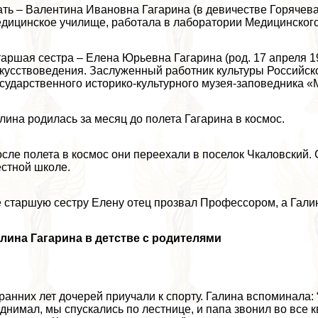
ть – Валентина Ивановна Гагарина (в девичестве Горячева;
дицинское училище, работала в лаборатории Медицинског
аршая сестра – Елена Юрьевна Гагарина (род. 17 апреля 19
кусствоведения. Заслуженный работник культуры Российск
сударственного историко-культурного музея-заповедника «
лина родилась за месяц до полета Гагарина в космос.
сле полета в космос они переехали в поселок Чкаловский. 
стной школе.
 старшую сестру Елену отец прозвал Профессором, а Гали
лина Гагарина в детстве с родителями
ранних лет дочерей приучали к спорту. Галина вспоминала:
днимал, мы спускались по лестнице, и папа звонил во все 