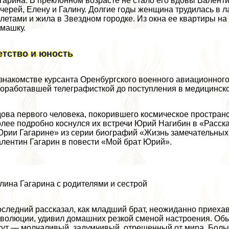
гарина. В преклонном возрасте не стало его вдовы Вален
черей, Елену и Галину. Долгие годы женщина трудилась в
летами и жила в Звездном городке. Из окна ее квартиры н
машку.
етство и юность
знакомстве курсанта Оренбургского военного авиационног
оработавшей телеграфисткой до поступления в медицинско
ова первого человека, покорившего космическое прострaнcт
лее подробно коснулся их встречи Юрий Нагибин в «Расска
рии Гагарине» из серии биографий «Жизнь замечательных л
лентин Гагарин в повести «Мой брат Юрий».
лина Гагарина с родителями и сестрой
следний рассказал, как младший брат, неожиданно приеха
волюции, удивил домашних резкой сменой настроения. Обы
тут — молчаливый, задумчивый, отрешенный от мира. Больш