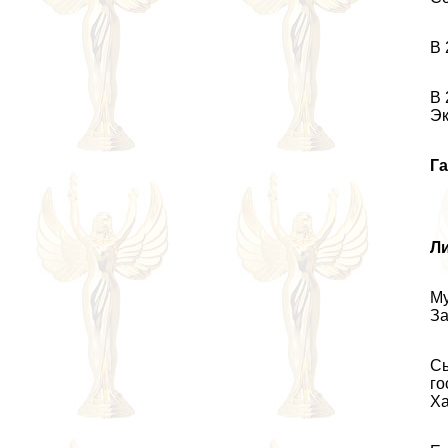
В 
В 
Эк
Га
Л
Му
За
Сы
го
Ха