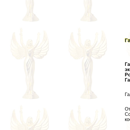
Г
Га
э
Ро
Га
Га
От
Со
ко