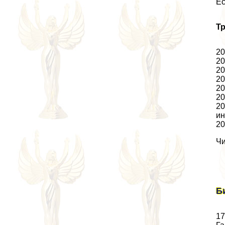
Ес
Т
20
20
20
20
20
20
20
ин
20
Чи
Б
17