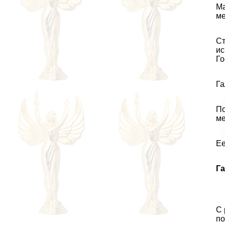
Ма
ме
Ст
ис
Го
Га
По
ме
Ее
Га
С 
по