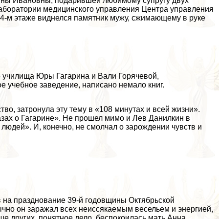
тины Ивановны, подарившей любимому супругу двух
 лаборатории медицинского управления Центра управления
а 4-м этаже виднелся памятник мужу, сжимающему в руке
о училища Юры Гагарина и Вали Горячевой,
е учебное заведение, написано немало книг.
во, затронула эту тему в «108 минутах и всей жизни».
зах о Гагарине». Не прошел мимо и Лев Данилкин в
юдей». И, конечно, не смолчал о зарождении чувств и
в на празднование 39-й годовщины Октябрьской
чно он заражал всех неиссякаемым весельем и энергией,
е других, понятное дело, беспокоилась мать Анна