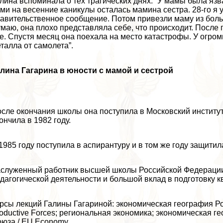
лина вспоминала о тех трагических днях: “У мамы была язв
ми на весенние каникулы осталась мамина сестра. 28-го я 
авительственное сообщение. Потом привезли маму из больн
маю, она плохо представляла себе, что происходит. После п
е. Спустя месяц она поехала на место катастрофы. У огро
талла от самолета”.
лина Гагарина в юности с мамой и сестрой
сле окончания школы она поступила в Московский институт
ончила в 1982 году.
1985 году поступила в аспирантуру и в том же году защити
служенный работник высшей школы Российской Федерации (
дагогической деятельности и большой вклад в подготовку
рсы лекций Галины Гагариной: экономическая география Рос
oductive Forces; региональная экономика; экономическая г
юза / EU Еconomy.