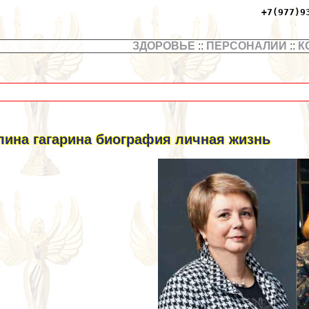
+7(977)9
ЗДОРОВЬЕ
::
ПЕРСОНАЛИИ
::
К
лина гагарина биография личная жизнь