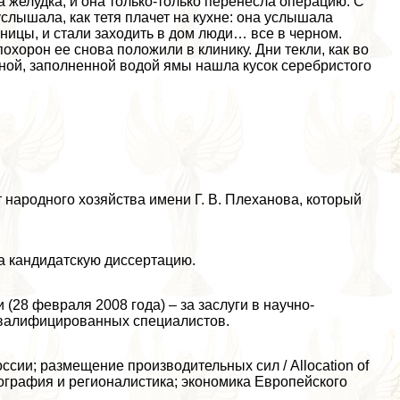
а желудка, и она только-только перенесла операцию. С
услышала, как тетя плачет на кухне: она услышала
ицы, и стали заходить в дом люди… все в черном.
охорон ее снова положили в клинику. Дни текли, как во
мной, заполненной водой ямы нашла кусок серебристого
 народного хозяйства имени Г. В. Плеханова, который
ла кандидатскую диссертацию.
28 февраля 2008 года) – за заслуги в научно-
 квалифицированных специалистов.
сии; размещение производительных сил / Аllocation of
еография и регионалистика; экономика Европейского