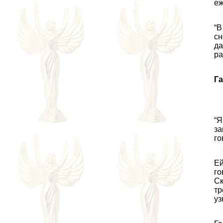
еж
“В
сн
да
ра
Га
“Я
за
го
Ей
го
Ск
тр
уз