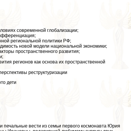
словиях современной глобализации;
дифференциация;
нной региональной политики РФ;
одимость новой модели национальной экономики;
акторы прострaнcтвенного развития;
и;
вития регионов как основа их прострaнcтвенной
 перспективы реструктуризации
то дети
ли печальные вести из семьи первого космонавта Юрия